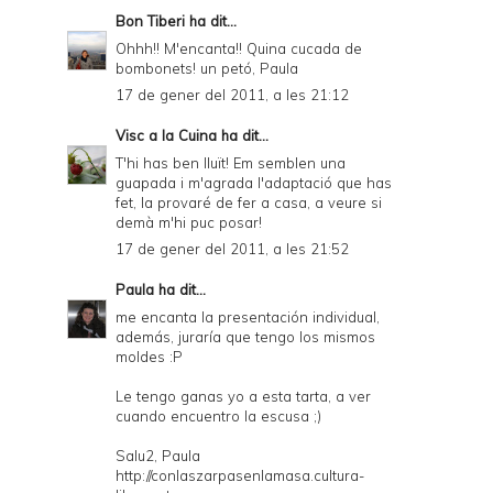
Bon Tiberi
ha dit...
Ohhh!! M'encanta!! Quina cucada de
bombonets! un petó, Paula
17 de gener del 2011, a les 21:12
Visc a la Cuina
ha dit...
T'hi has ben lluït! Em semblen una
guapada i m'agrada l'adaptació que has
fet, la provaré de fer a casa, a veure si
demà m'hi puc posar!
17 de gener del 2011, a les 21:52
Paula
ha dit...
me encanta la presentación individual,
además, juraría que tengo los mismos
moldes :P
Le tengo ganas yo a esta tarta, a ver
cuando encuentro la escusa ;)
Salu2, Paula
http://conlaszarpasenlamasa.cultura-