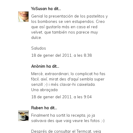
YoSusan
ha dit...
Genial la presentación de los pastelitos y
los bombones se ven estupendos. Creo
que así gustaría más en casa el red
velvet, que también nos parece muy
dulce.
Saludos
18 de gener del 2011, a les 8:38
Anònim ha dit...
Mercè, extraordinari, lo complicat ho fas
fàcil, així, mirat des d'aquí sembla super
senzill ;-) i més clavar-hi caixelada.
Una abraçada
18 de gener del 2011, a les 9:04
Ruben
ha dit...
Finalment ha sortit la recepta, jo ja
salivava des que vaig veure les fotos ;-)
Després de consultar el Termcat, veig