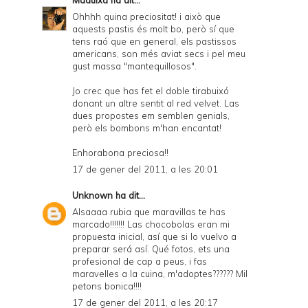
Ohhhh quina preciositat! i això que
aquests pastis és molt bo, però sí que
tens raó que en general, els pastissos
americans, son més aviat secs i pel meu
gust massa "mantequillosos".
Jo crec que has fet el doble tirabuixó
donant un altre sentit al red velvet. Las
dues propostes em semblen genials,
però els bombons m'han encantat!
Enhorabona preciosa!!
17 de gener del 2011, a les 20:01
Unknown
ha dit...
Alsaaaa rubia que maravillas te has
marcado!!!!!!! Las chocobolas eran mi
propuesta inicial, así que si lo vuelvo a
preparar será así. Qué fotos, ets una
profesional de cap a peus, i fas
maravelles a la cuina, m'adoptes?????? Mil
petons bonica!!!!
17 de gener del 2011, a les 20:17