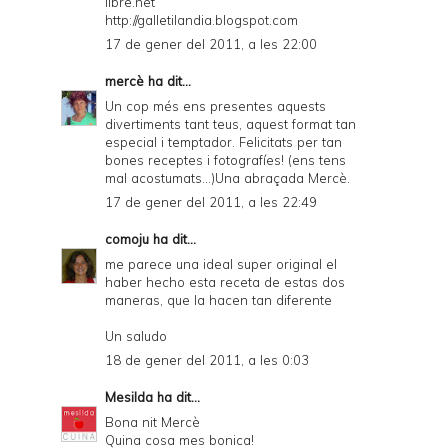
libre.net
http://galletilandia.blogspot.com
17 de gener del 2011, a les 22:00
mercè
ha dit...
Un cop més ens presentes aquests
divertiments tant teus, aquest format tan
especial i temptador. Felicitats per tan
bones receptes i fotografíes! (ens tens
mal acostumats...)Una abraçada Mercè.
17 de gener del 2011, a les 22:49
comoju
ha dit...
me parece una ideal super original el
haber hecho esta receta de estas dos
maneras, que la hacen tan diferente
Un saludo
18 de gener del 2011, a les 0:03
Mesilda
ha dit...
Bona nit Mercè
Quina cosa mes bonica!