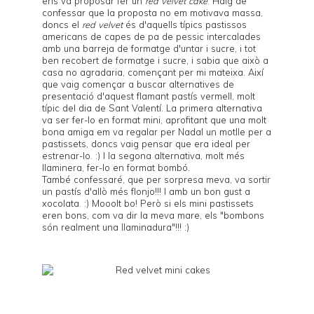
ens va proposar fer un
red velvet cake
. Haig de
confessar que la proposta no em motivava massa,
doncs el
red velvet
és d'aquells típics pastissos
americans de capes de pa de pessic intercalades
amb una barreja de formatge d'untar i sucre, i tot
ben recobert de formatge i sucre, i sabia que això a
casa no agradaria, començant per mi mateixa. Així
que vaig començar a buscar alternatives de
presentació d'aquest flamant pastís vermell, molt
típic del dia de Sant Valentí. La primera alternativa
va ser fer-lo en format mini, aprofitant que una molt
bona amiga em va regalar per Nadal un motlle per a
pastissets, doncs vaig pensar que era ideal per
estrenar-lo. :) I la segona alternativa, molt més
llaminera, fer-lo en format bombó.
També confessaré, que per sorpresa meva, va sortir
un pastís d'allò més flonjo!!! I amb un bon gust a
xocolata. :) Mooolt bo! Però si els mini pastissets
eren bons, com va dir la meva mare, els "bombons
són realment una llaminadura"!!! :)