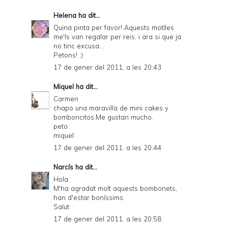
Helena
ha dit...
Quina pinta per favor! Aquests motlles
me'ls van regalar per reis, i ara si que ja
no tinc excusa...
Petons! ;)
17 de gener del 2011, a les 20:43
Miquel
ha dit...
Carmen
chapo una maravilla de mini cakes y
bomboncitos.Me gustan mucho.
peto
miquel
17 de gener del 2011, a les 20:44
Narcís
ha dit...
Hola
M'ha agradat molt aquests bombonets,
han d'estar boníssims.
Salut
17 de gener del 2011, a les 20:58