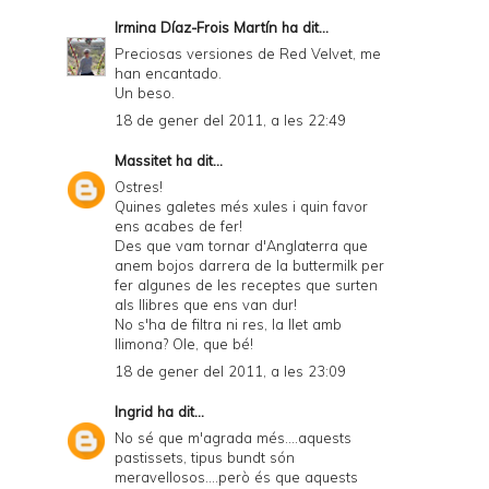
Irmina Díaz-Frois Martín
ha dit...
Preciosas versiones de Red Velvet, me
han encantado.
Un beso.
18 de gener del 2011, a les 22:49
Massitet
ha dit...
Ostres!
Quines galetes més xules i quin favor
ens acabes de fer!
Des que vam tornar d'Anglaterra que
anem bojos darrera de la buttermilk per
fer algunes de les receptes que surten
als llibres que ens van dur!
No s'ha de filtra ni res, la llet amb
llimona? Ole, que bé!
18 de gener del 2011, a les 23:09
Ingrid
ha dit...
No sé que m'agrada més....aquests
pastissets, tipus bundt són
meravellosos....però és que aquests