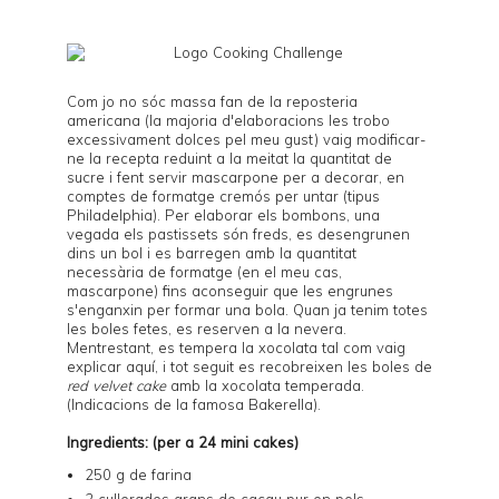
Com jo no sóc massa fan de la reposteria
americana (la majoria d'elaboracions les trobo
excessivament dolces pel meu gust) vaig modificar-
ne la recepta reduint a la meitat la quantitat de
sucre i fent servir mascarpone per a decorar, en
comptes de formatge cremós per untar (tipus
Philadelphia). Per elaborar els bombons, una
vegada els pastissets són freds, es desengrunen
dins un bol i es barregen amb la quantitat
necessària de formatge (en el meu cas,
mascarpone) fins aconseguir que les engrunes
s'enganxin per formar una bola. Quan ja tenim totes
les boles fetes, es reserven a la nevera.
Mentrestant, es tempera la xocolata tal com vaig
explicar
aquí
, i tot seguit es recobreixen les boles de
red velvet cake
amb la xocolata temperada.
(Indicacions de la famosa
Bakerella
).
Ingredients: (per a 24 mini cakes)
250 g de farina
2 cullerades grans de cacau pur en pols