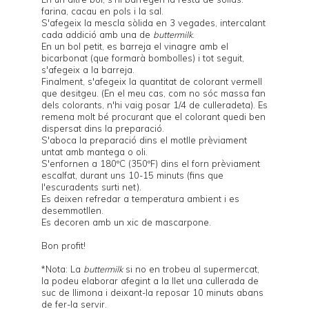
farina, cacau en pols i la sal.
S'afegeix la mescla sòlida en 3 vegades, intercalant
cada addició amb una de
buttermilk
.
En un bol petit, es barreja el vinagre amb el
bicarbonat (que formarà bombolles) i tot seguit,
s'afegeix a la barreja.
Finalment, s'afegeix la quantitat de colorant vermell
que desitgeu. (En el meu cas, com no sóc massa fan
dels colorants, n'hi vaig posar 1/4 de culleradeta). Es
remena molt bé procurant que el colorant quedi ben
dispersat dins la preparació.
S'aboca la preparació dins el motlle prèviament
untat amb mantega o oli.
S'enfornen a 180ºC (350ºF) dins el forn prèviament
escalfat, durant uns 10-15 minuts (fins que
l'escuradents surti net).
Es deixen refredar a temperatura ambient i es
desemmotllen.
Es decoren amb un xic de mascarpone.
Bon profit!
*Nota: La
buttermilk
si no en trobeu al supermercat,
la podeu elaborar afegint a la llet una cullerada de
suc de llimona i deixant-la reposar 10 minuts abans
de fer-la servir.