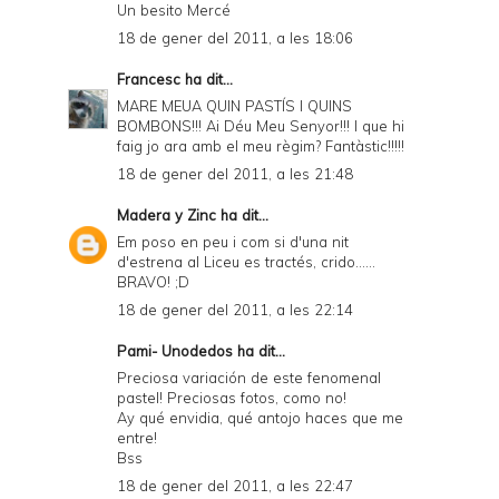
Un besito Mercé
18 de gener del 2011, a les 18:06
Francesc
ha dit...
MARE MEUA QUIN PASTÍS I QUINS
BOMBONS!!! Ai Déu Meu Senyor!!! I que hi
faig jo ara amb el meu règim? Fantàstic!!!!!
18 de gener del 2011, a les 21:48
Madera y Zinc
ha dit...
Em poso en peu i com si d'una nit
d'estrena al Liceu es tractés, crido......
BRAVO! ;D
18 de gener del 2011, a les 22:14
Pami- Unodedos
ha dit...
Preciosa variación de este fenomenal
pastel! Preciosas fotos, como no!
Ay qué envidia, qué antojo haces que me
entre!
Bss
18 de gener del 2011, a les 22:47