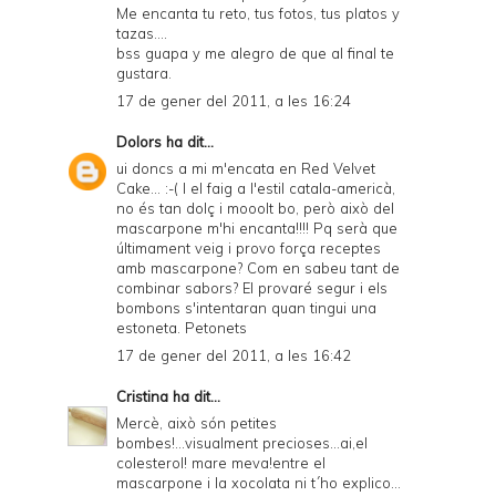
Me encanta tu reto, tus fotos, tus platos y
tazas....
bss guapa y me alegro de que al final te
gustara.
17 de gener del 2011, a les 16:24
Dolors
ha dit...
ui doncs a mi m'encata en Red Velvet
Cake... :-( I el faig a l'estil catala-americà,
no és tan dolç i mooolt bo, però això del
mascarpone m'hi encanta!!!! Pq serà que
últimament veig i provo força receptes
amb mascarpone? Com en sabeu tant de
combinar sabors? El provaré segur i els
bombons s'intentaran quan tingui una
estoneta. Petonets
17 de gener del 2011, a les 16:42
Cristina
ha dit...
Mercè, això són petites
bombes!...visualment precioses...ai,el
colesterol! mare meva!entre el
mascarpone i la xocolata ni t´ho explico...