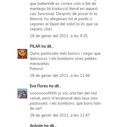
que buttermilk es coneix com a llet de
mantega (la traducció literal en aquest
cas, funciona). Després de posar-hi la
llimona, ho afegeixes tot al pastís o
separes el líquid del sòlid (si és que se
separa, clar).
18 de gener del 2011, a les 9:25
PILAR
ha dit...
Quins pastissets més bonics i segur que
deliciosos. I els bombons unes petites
maravellas.
Petons!
18 de gener del 2011, a les 11:46
Eva Flores
ha dit...
oooooooohhhh jo sóc una fan del red
velvet, però m'enamorat dels teus mini
pastissets, i els bombons, què bons han
de ser!
18 de gener del 2011, a les 11:47
Anònim ha dit...