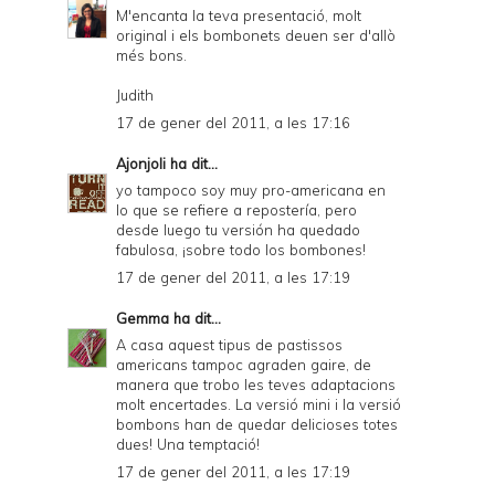
M'encanta la teva presentació, molt
original i els bombonets deuen ser d'allò
més bons.
Judith
17 de gener del 2011, a les 17:16
Ajonjoli
ha dit...
yo tampoco soy muy pro-americana en
lo que se refiere a repostería, pero
desde luego tu versión ha quedado
fabulosa, ¡sobre todo los bombones!
17 de gener del 2011, a les 17:19
Gemma
ha dit...
A casa aquest tipus de pastissos
americans tampoc agraden gaire, de
manera que trobo les teves adaptacions
molt encertades. La versió mini i la versió
bombons han de quedar delicioses totes
dues! Una temptació!
17 de gener del 2011, a les 17:19