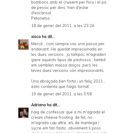
bombons amb el cruixent per fora i el pa
de pessic per dins, han d'estar
d'escànsol.
Petonetss
18 de gener del 2011, a les 23:24
xisca
ha dit...
Mercè , com sempre vas una passa per
endavant. He quedat impresionada en
les dues versions , jo tampoc m'agraden
gaire aquests tipus de pastissos , també
em semblen massa dolços ,però les
teves dues versions són impresionants.
Una abraçada ben forta i un feliç 2011 ,
estic contenta que hagis tornat.
19 de gener del 2011, a les 0:58
Adriana
ha dit...
haig de confessar que a mi m'agrada el
cream cheese frosting, de fet, no
m'agrada cap altre, els de mantega i
sucre em fan fastic. obviament li poso