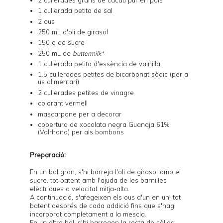
1 cullerada petita de sal
2 ous
250 mL d'oli de girasol
150 g de sucre
250 mL de
buttermilk*
1 cullerada petita d'essència de vainilla
1.5 cullerades petites de bicarbonat sòdic (per a
ús alimentari)
2 cullerades petites de vinagre
colorant vermell
mascarpone per a decorar
cobertura de xocolata negra Guanaja 61%
(Valrhona) per als bombons
Preparació:
En un bol gran, s'hi barreja l'oli de girasol amb el
sucre, tot batent amb l'ajuda de les barnilles
elèctriques a velocitat mitja-alta.
A continuació, s'afegeixen els ous d'un en un; tot
batent després de cada addició fins que s'hagi
incorporat completament a la mescla.
En un altre bol, s'hi barregen la resta de sòlids: