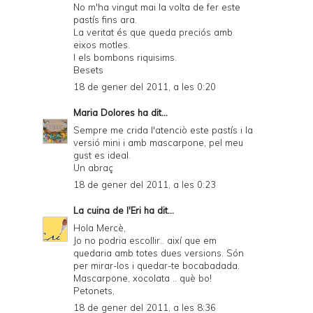
No m'ha vingut mai la volta de fer este
pastís fins ara.
La veritat és que queda preciós amb
eixos motles.
I els bombons riquisims.
Besets
18 de gener del 2011, a les 0:20
Maria Dolores
ha dit...
Sempre me crida l'atenciò este pastís i la
versió mini i amb mascarpone, pel meu
gust es ideal.
Un abraç
18 de gener del 2011, a les 0:23
La cuina de l'Eri
ha dit...
Hola Mercè,
Jo no podria escollir.. així que em
quedaria amb totes dues versions. Són
per mirar-los i quedar-te bocabadada.
Mascarpone, xocolata .. què bo!
Petonets,
18 de gener del 2011, a les 8:36