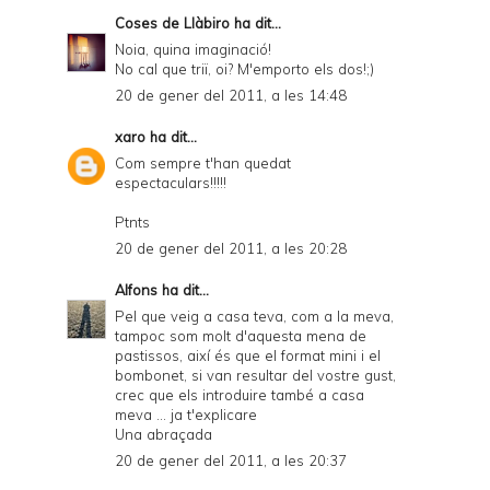
Coses de Llàbiro
ha dit...
Noia, quina imaginació!
No cal que triï, oi? M'emporto els dos!;)
20 de gener del 2011, a les 14:48
xaro
ha dit...
Com sempre t'han quedat
espectaculars!!!!!
Ptnts
20 de gener del 2011, a les 20:28
Alfons
ha dit...
Pel que veig a casa teva, com a la meva,
tampoc som molt d'aquesta mena de
pastissos, així és que el format mini i el
bombonet, si van resultar del vostre gust,
crec que els introduire també a casa
meva ... ja t'explicare
Una abraçada
20 de gener del 2011, a les 20:37