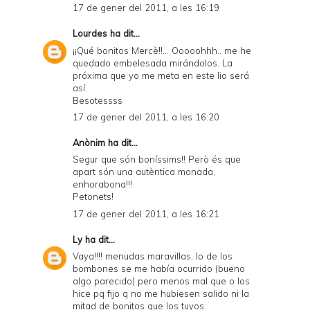
17 de gener del 2011, a les 16:19
Lourdes
ha dit...
¡¡Qué bonitos Mercè!!... Ooooohhh.. me he
quedado embelesada mirándolos. La
próxima que yo me meta en este lio será
así.
Besotessss
17 de gener del 2011, a les 16:20
Anònim ha dit...
Segur que són boníssims!! Però és que
apart són una autèntica monada,
enhorabona!!!
Petonets!
17 de gener del 2011, a les 16:21
Ly
ha dit...
Vaya!!!! menudas maravillas, lo de los
bombones se me había ocurrido (bueno
algo parecido) pero menos mal que o los
hice pq fijo q no me hubiesen salido ni la
mitad de bonitos que los tuyos.