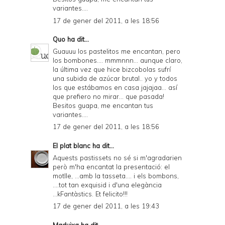
variantes....
17 de gener del 2011, a les 18:56
Quo
ha dit...
Guauuu los pastelitos me encantan, pero
los bombones.... mmmnnn... aunque claro,
la última vez que hice bizcobolas sufrí
una subida de azúcar brutal.. yo y todos
los que estábamos en casa jajajaa... así
que prefiero no mirar... que pasada!
Besitos guapa, me encantan tus
variantes....
17 de gener del 2011, a les 18:56
El plat blanc
ha dit...
Aquests pastissets no sé si m'agradarien
però m'ha encantat la presentació: el
motlle, ...amb la tasseta.... i els bombons,
....tot tan exquisid i d'una elegància
...kFantàstics. Et felicito!!!
17 de gener del 2011, a les 19:43
Maduixa
ha dit...