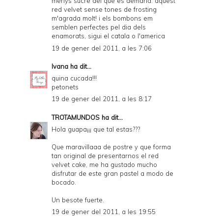
menys sucre del que es demana. aquest
red velvet sense tones de frosting
m'agrada molt! i els bombons em
semblen perfectes pel dia dels
enamorats, sigui el catala o l'america
19 de gener del 2011, a les 7:06
Ivana
ha dit...
quina cucada!!!
petonets
19 de gener del 2011, a les 8:17
TROTAMUNDOS
ha dit...
Hola guapa¡¡¡ que tal estas???
Que maravillaaa de postre y que forma
tan original de presentarnos el red
velvet cake, me ha gustado mucho
disfrutar de este gran pastel a modo de
bocado.
Un besote fuerte.
19 de gener del 2011, a les 19:55