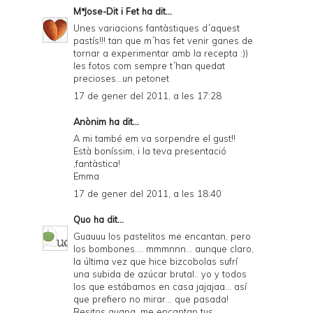
MªJose-Dit i Fet
ha dit...
Unes variacions fantàstiques d´aquest
pastís!!! tan que m´has fet venir ganes de
tornar a experimentar amb la recepta :))
les fotos com sempre t´han quedat
precioses...un petonet
17 de gener del 2011, a les 17:28
Anònim ha dit...
A mi també em va sorpendre el gust!!
Està boníssim, i la teva presentació
,fantàstica!
Emma
17 de gener del 2011, a les 18:40
Quo
ha dit...
Guauuu los pastelitos me encantan, pero
los bombones.... mmmnnn... aunque claro,
la última vez que hice bizcobolas sufrí
una subida de azúcar brutal.. yo y todos
los que estábamos en casa jajajaa... así
que prefiero no mirar... que pasada!
Besitos guapa, me encantan tus