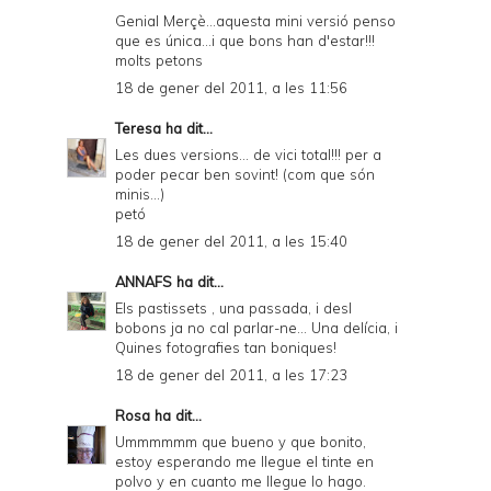
Genial Merçè...aquesta mini versió penso
que es única...i que bons han d'estar!!!
molts petons
18 de gener del 2011, a les 11:56
Teresa
ha dit...
Les dues versions... de vici total!!! per a
poder pecar ben sovint! (com que són
minis...)
petó
18 de gener del 2011, a les 15:40
ANNAFS
ha dit...
Els pastissets , una passada, i desl
bobons ja no cal parlar-ne... Una delícia, i
Quines fotografies tan boniques!
18 de gener del 2011, a les 17:23
Rosa
ha dit...
Ummmmmm que bueno y que bonito,
estoy esperando me llegue el tinte en
polvo y en cuanto me llegue lo hago.