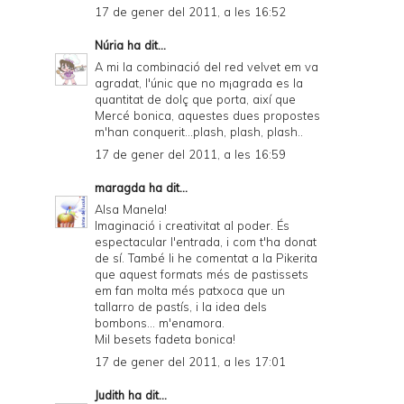
17 de gener del 2011, a les 16:52
Núria
ha dit...
A mi la combinació del red velvet em va
agradat, l'únic que no m¡agrada es la
quantitat de dolç que porta, així que
Mercé bonica, aquestes dues propostes
m'han conquerit...plash, plash, plash..
17 de gener del 2011, a les 16:59
maragda
ha dit...
Alsa Manela!
Imaginació i creativitat al poder. És
espectacular l'entrada, i com t'ha donat
de sí. També li he comentat a la Pikerita
que aquest formats més de pastissets
em fan molta més patxoca que un
tallarro de pastís, i la idea dels
bombons... m'enamora.
Mil besets fadeta bonica!
17 de gener del 2011, a les 17:01
Judith
ha dit...