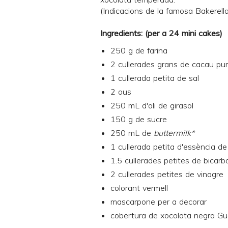
(Indicacions de la famosa
Bakerell
Ingredients: (per a 24 mini cakes)
250 g de farina
2 cullerades grans de cacau pur
1 cullerada petita de sal
2 ous
250 mL d'oli de girasol
150 g de sucre
250 mL de
buttermilk*
1 cullerada petita d'essència de 
1.5 cullerades petites de bicarb
2 cullerades petites de vinagre
colorant vermell
mascarpone per a decorar
cobertura de xocolata negra G