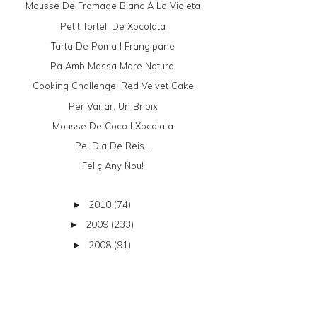
Mousse De Fromage Blanc A La Violeta
Petit Tortell De Xocolata
Tarta De Poma I Frangipane
Pa Amb Massa Mare Natural
Cooking Challenge: Red Velvet Cake
Per Variar, Un Brioix
Mousse De Coco I Xocolata
Pel Dia De Reis...
Feliç Any Nou!
2010
(74)
►
2009
(233)
►
2008
(91)
►