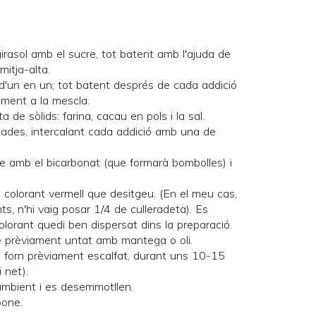
e girasol amb el sucre, tot batent amb l'ajuda de
mitja-alta.
 d'un en un; tot batent després de cada addició
ament a la mescla.
a de sòlids: farina, cacau en pols i la sal.
gades, intercalant cada addició amb una de
gre amb el bicarbonat (que formarà bombolles) i
e colorant vermell que desitgeu. (En el meu cas,
s, n'hi vaig posar 1/4 de culleradeta). Es
lorant quedi ben dispersat dins la preparació.
le prèviament untat amb mantega o oli.
l forn prèviament escalfat, durant uns 10-15
 net).
ambient i es desemmotllen.
pone.