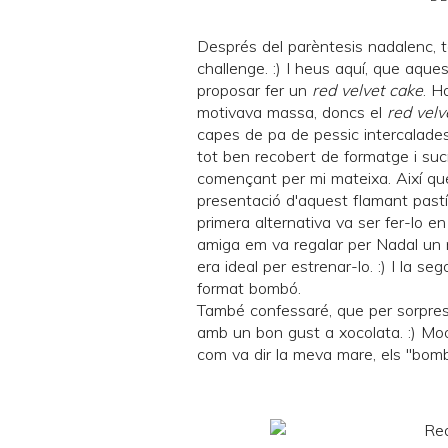
Després del parèntesis nadalenc, 
challenge
. :) I heus aquí, que aqu
proposar fer un
red velvet cake
. H
motivava massa, doncs el
red velv
capes de pa de pessic intercalades
tot ben recobert de formatge i sucr
començant per mi mateixa. Així qu
presentació d'aquest flamant pastís
primera alternativa va ser fer-lo e
amiga em va regalar per Nadal un 
era ideal per estrenar-lo. :) I la se
format bombó.
També confessaré, que per sorpresa 
amb un bon gust a xocolata. :) Mooo
com va dir la meva mare, els "bomb