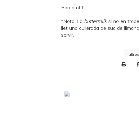
Bon profit!
*Nota: La
buttermilk
si no en trobe
llet una cullerada de suc de llimon
servir.
altre
P
r
i
n
t
e
r
F
r