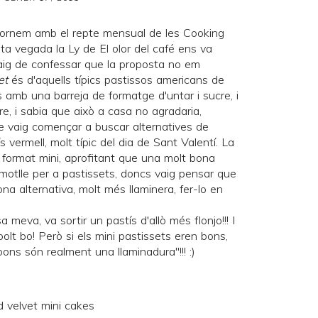
tornem amb el repte mensual de les
Cooking
esta vegada la Ly de
El olor del café
ens va
aig de confessar que la proposta no em
et
és d'aquells típics pastissos americans de
 amb una barreja de formatge d'untar i sucre, i
e, i sabia que això a casa no agradaria,
e vaig començar a buscar alternatives de
 vermell, molt típic del dia de Sant Valentí. La
n format mini, aprofitant que una molt bona
motlle per a pastissets, doncs vaig pensar que
gona alternativa, molt més llaminera, fer-lo en
meva, va sortir un pastís d'allò més flonjo!!! I
lt bo! Però si els mini pastissets eren bons,
ons són realment una llaminadura"!!! :)