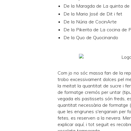
De la Maragda de
La quinta de
De la Maria José de
Dit i fet
De la Núria de
CocinArte
De la Pikerita de
La cocina de P
De la Quo de
Quocinando
Com jo no sóc massa fan de la repo
trobo excessivament dolces pel meu
la meitat la quantitat de sucre i 
de formatge cremós per untar (tipu
vegada els pastissets són freds, e
quantitat necessària de formatge 
que les engrunes s'enganxin per fo
fetes, es reserven a la nevera. Me
explicar
aquí
, i tot seguit es recob
xocolata temperada.