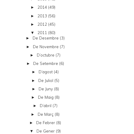
2014
(49)
►
2013
(56)
►
2012
(45)
►
2011
(80)
▼
De Desembre
(3)
►
De Novembre
(7)
►
D’octubre
(7)
►
De Setembre
(6)
►
D’agost
(4)
►
De Juliol
(5)
►
De Juny
(8)
►
De Maig
(8)
►
D’abril
(7)
►
De Març
(8)
►
De Febrer
(8)
►
De Gener
(9)
▼