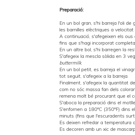
Preparació:
En un bol gran, s'hi barreja l'oli d
les barnilles elèctriques a velocitat 
A continuació, s'afegeixen els ous
fins que s'hagi incorporat complet
En un altre bol, s'hi barregen la rest
S'afegeix la mescla sòlida en 3 ve
buttermilk
.
En un bol petit, es barreja el vina
tot seguit, s'afegeix a la barreja.
Finalment, s'afegeix la quantitat d
com no sóc massa fan dels colorant
remena molt bé procurant que el co
S'aboca la preparació dins el motl
S'enfornen a 180ºC (350ºF) dins e
minuts (fins que l'escuradents surti
Es deixen refredar a temperatura 
Es decoren amb un xic de mascar