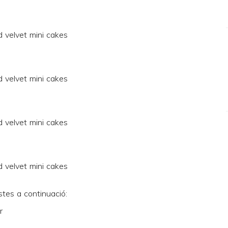
stes a continuació:
r