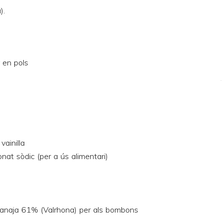
a
).
 en pols
vainilla
onat sòdic (per a ús alimentari)
uanaja 61% (Valrhona) per als bombons