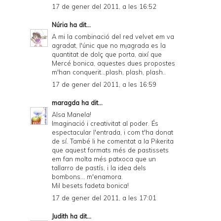
17 de gener del 2011, a les 16:52
Núria
ha dit...
A mi la combinació del red velvet em va
agradat, l'únic que no m¡agrada es la
quantitat de dolç que porta, així que
Mercé bonica, aquestes dues propostes
m'han conquerit...plash, plash, plash..
17 de gener del 2011, a les 16:59
maragda
ha dit...
Alsa Manela!
Imaginació i creativitat al poder. És
espectacular l'entrada, i com t'ha donat
de sí. També li he comentat a la Pikerita
que aquest formats més de pastissets
em fan molta més patxoca que un
tallarro de pastís, i la idea dels
bombons... m'enamora.
Mil besets fadeta bonica!
17 de gener del 2011, a les 17:01
Judith
ha dit...