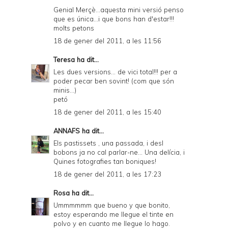
Genial Merçè...aquesta mini versió penso
que es única...i que bons han d'estar!!!
molts petons
18 de gener del 2011, a les 11:56
Teresa
ha dit...
Les dues versions... de vici total!!! per a
poder pecar ben sovint! (com que són
minis...)
petó
18 de gener del 2011, a les 15:40
ANNAFS
ha dit...
Els pastissets , una passada, i desl
bobons ja no cal parlar-ne... Una delícia, i
Quines fotografies tan boniques!
18 de gener del 2011, a les 17:23
Rosa
ha dit...
Ummmmmm que bueno y que bonito,
estoy esperando me llegue el tinte en
polvo y en cuanto me llegue lo hago.