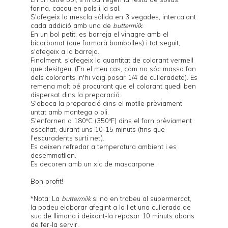
farina, cacau en pols i la sal.
S'afegeix la mescla sòlida en 3 vegades, intercalant
cada addició amb una de
buttermilk
.
En un bol petit, es barreja el vinagre amb el
bicarbonat (que formarà bombolles) i tot seguit,
s'afegeix a la barreja.
Finalment, s'afegeix la quantitat de colorant vermell
que desitgeu. (En el meu cas, com no sóc massa fan
dels colorants, n'hi vaig posar 1/4 de culleradeta). Es
remena molt bé procurant que el colorant quedi ben
dispersat dins la preparació.
S'aboca la preparació dins el motlle prèviament
untat amb mantega o oli.
S'enfornen a 180ºC (350ºF) dins el forn prèviament
escalfat, durant uns 10-15 minuts (fins que
l'escuradents surti net).
Es deixen refredar a temperatura ambient i es
desemmotllen.
Es decoren amb un xic de mascarpone.
Bon profit!
*Nota: La
buttermilk
si no en trobeu al supermercat,
la podeu elaborar afegint a la llet una cullerada de
suc de llimona i deixant-la reposar 10 minuts abans
de fer-la servir.