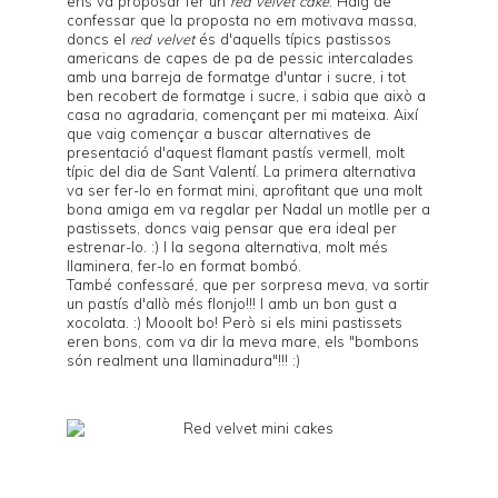
ens va proposar fer un
red velvet cake
. Haig de
confessar que la proposta no em motivava massa,
doncs el
red velvet
és d'aquells típics pastissos
americans de capes de pa de pessic intercalades
amb una barreja de formatge d'untar i sucre, i tot
ben recobert de formatge i sucre, i sabia que això a
casa no agradaria, començant per mi mateixa. Així
que vaig començar a buscar alternatives de
presentació d'aquest flamant pastís vermell, molt
típic del dia de Sant Valentí. La primera alternativa
va ser fer-lo en format mini, aprofitant que una molt
bona amiga em va regalar per Nadal un motlle per a
pastissets, doncs vaig pensar que era ideal per
estrenar-lo. :) I la segona alternativa, molt més
llaminera, fer-lo en format bombó.
També confessaré, que per sorpresa meva, va sortir
un pastís d'allò més flonjo!!! I amb un bon gust a
xocolata. :) Mooolt bo! Però si els mini pastissets
eren bons, com va dir la meva mare, els "bombons
són realment una llaminadura"!!! :)