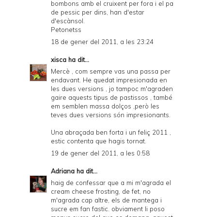
bombons amb el cruixent per fora i el pa
de pessic per dins, han d'estar
d'escànsol.
Petonetss
18 de gener del 2011, a les 23:24
xisca
ha dit...
Mercè , com sempre vas una passa per
endavant. He quedat impresionada en
les dues versions , jo tampoc m'agraden
gaire aquests tipus de pastissos , també
em semblen massa dolços ,però les
teves dues versions són impresionants.
Una abraçada ben forta i un feliç 2011 ,
estic contenta que hagis tornat.
19 de gener del 2011, a les 0:58
Adriana
ha dit...
haig de confessar que a mi m'agrada el
cream cheese frosting, de fet, no
m'agrada cap altre, els de mantega i
sucre em fan fastic. obviament li poso