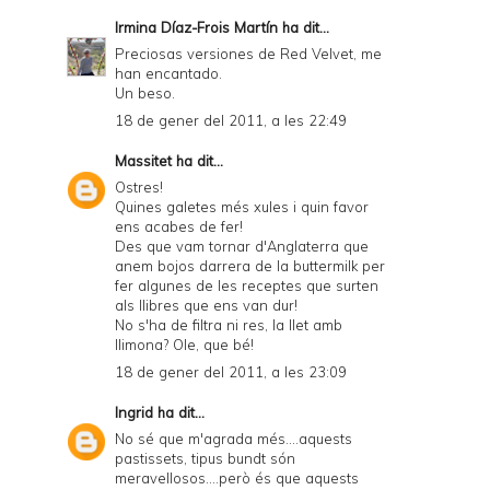
Irmina Díaz-Frois Martín
ha dit...
Preciosas versiones de Red Velvet, me
han encantado.
Un beso.
18 de gener del 2011, a les 22:49
Massitet
ha dit...
Ostres!
Quines galetes més xules i quin favor
ens acabes de fer!
Des que vam tornar d'Anglaterra que
anem bojos darrera de la buttermilk per
fer algunes de les receptes que surten
als llibres que ens van dur!
No s'ha de filtra ni res, la llet amb
llimona? Ole, que bé!
18 de gener del 2011, a les 23:09
Ingrid
ha dit...
No sé que m'agrada més....aquests
pastissets, tipus bundt són
meravellosos....però és que aquests