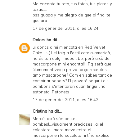
Me encanta tu reto, tus fotos, tus platos y
tazas....
bss guapa y me alegro de que al final te
gustara.
17 de gener del 2011, a les 16:24
Dolors
ha dit...
ui doncs a mi m'encata en Red Velvet
Cake... :-( I el faig a l'estil catala-americà,
no és tan dolç i mooolt bo, però això del
mascarpone m'hi encanta!!!! Pq serà que
últimament veig i provo força receptes
amb mascarpone? Com en sabeu tant de
combinar sabors? El provaré segur i els
bombons s'intentaran quan tingui una
estoneta. Petonets
17 de gener del 2011, a les 16:42
Cristina
ha dit...
Mercè, això són petites
bombes!...visualment precioses...ai,el
colesterol! mare meva!entre el
mascarpone i la xocolata ni t´ho explico...