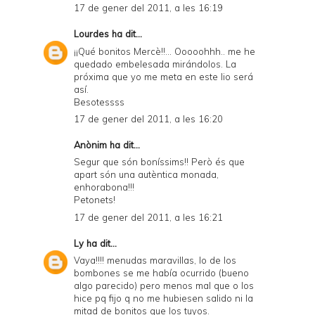
17 de gener del 2011, a les 16:19
Lourdes
ha dit...
¡¡Qué bonitos Mercè!!... Ooooohhh.. me he
quedado embelesada mirándolos. La
próxima que yo me meta en este lio será
así.
Besotessss
17 de gener del 2011, a les 16:20
Anònim ha dit...
Segur que són boníssims!! Però és que
apart són una autèntica monada,
enhorabona!!!
Petonets!
17 de gener del 2011, a les 16:21
Ly
ha dit...
Vaya!!!! menudas maravillas, lo de los
bombones se me había ocurrido (bueno
algo parecido) pero menos mal que o los
hice pq fijo q no me hubiesen salido ni la
mitad de bonitos que los tuyos.