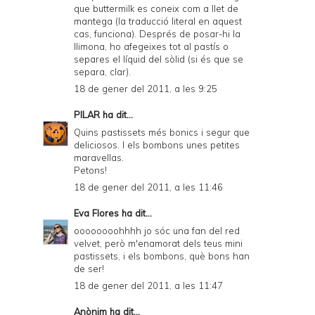
que buttermilk es coneix com a llet de
mantega (la traducció literal en aquest
cas, funciona). Després de posar-hi la
llimona, ho afegeixes tot al pastís o
separes el líquid del sòlid (si és que se
separa, clar).
18 de gener del 2011, a les 9:25
PILAR
ha dit...
Quins pastissets més bonics i segur que
deliciosos. I els bombons unes petites
maravellas.
Petons!
18 de gener del 2011, a les 11:46
Eva Flores
ha dit...
oooooooohhhh jo sóc una fan del red
velvet, però m'enamorat dels teus mini
pastissets, i els bombons, què bons han
de ser!
18 de gener del 2011, a les 11:47
Anònim ha dit...