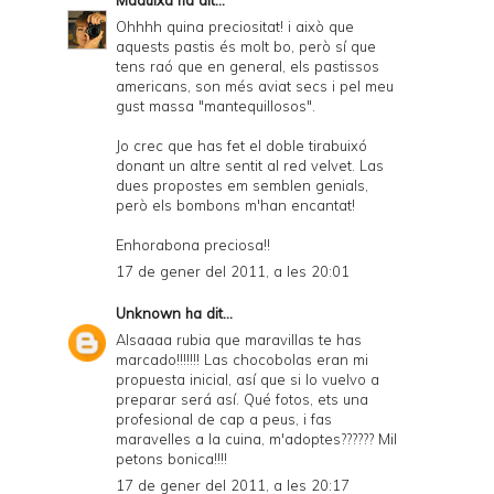
Ohhhh quina preciositat! i això que
aquests pastis és molt bo, però sí que
tens raó que en general, els pastissos
americans, son més aviat secs i pel meu
gust massa "mantequillosos".
Jo crec que has fet el doble tirabuixó
donant un altre sentit al red velvet. Las
dues propostes em semblen genials,
però els bombons m'han encantat!
Enhorabona preciosa!!
17 de gener del 2011, a les 20:01
Unknown
ha dit...
Alsaaaa rubia que maravillas te has
marcado!!!!!!! Las chocobolas eran mi
propuesta inicial, así que si lo vuelvo a
preparar será así. Qué fotos, ets una
profesional de cap a peus, i fas
maravelles a la cuina, m'adoptes?????? Mil
petons bonica!!!!
17 de gener del 2011, a les 20:17