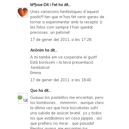
MªJose-Dit i Fet
ha dit...
Unes variacions fantàstiques d´aquest
pastís!!! tan que m´has fet venir ganes de
tornar a experimentar amb la recepta :))
les fotos com sempre t´han quedat
precioses...un petonet
17 de gener del 2011, a les 17:28
Anònim ha dit...
A mi també em va sorpendre el gust!!
Està boníssim, i la teva presentació
,fantàstica!
Emma
17 de gener del 2011, a les 18:40
Quo
ha dit...
Guauuu los pastelitos me encantan, pero
los bombones.... mmmnnn... aunque claro,
la última vez que hice bizcobolas sufrí
una subida de azúcar brutal.. yo y todos
los que estábamos en casa jajajaa... así
que prefiero no mirar... que pasada!
Besitos guapa, me encantan tus