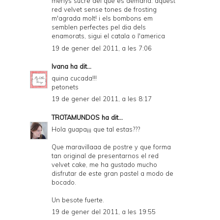
menys sucre del que es demana. aquest
red velvet sense tones de frosting
m'agrada molt! i els bombons em
semblen perfectes pel dia dels
enamorats, sigui el catala o l'america
19 de gener del 2011, a les 7:06
Ivana
ha dit...
quina cucada!!!
petonets
19 de gener del 2011, a les 8:17
TROTAMUNDOS
ha dit...
Hola guapa¡¡¡ que tal estas???
Que maravillaaa de postre y que forma
tan original de presentarnos el red
velvet cake, me ha gustado mucho
disfrutar de este gran pastel a modo de
bocado.
Un besote fuerte.
19 de gener del 2011, a les 19:55