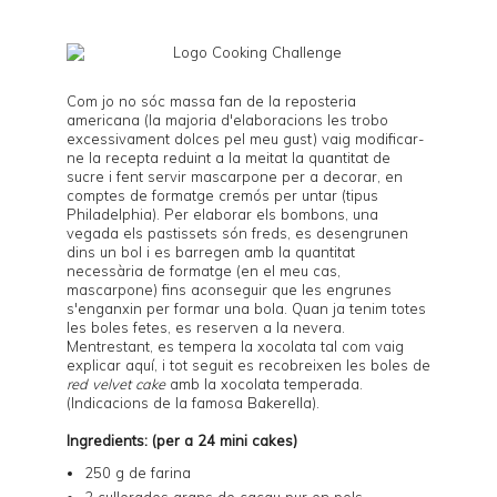
Com jo no sóc massa fan de la reposteria
americana (la majoria d'elaboracions les trobo
excessivament dolces pel meu gust) vaig modificar-
ne la recepta reduint a la meitat la quantitat de
sucre i fent servir mascarpone per a decorar, en
comptes de formatge cremós per untar (tipus
Philadelphia). Per elaborar els bombons, una
vegada els pastissets són freds, es desengrunen
dins un bol i es barregen amb la quantitat
necessària de formatge (en el meu cas,
mascarpone) fins aconseguir que les engrunes
s'enganxin per formar una bola. Quan ja tenim totes
les boles fetes, es reserven a la nevera.
Mentrestant, es tempera la xocolata tal com vaig
explicar
aquí
, i tot seguit es recobreixen les boles de
red velvet cake
amb la xocolata temperada.
(Indicacions de la famosa
Bakerella
).
Ingredients: (per a 24 mini cakes)
250 g de farina
2 cullerades grans de cacau pur en pols