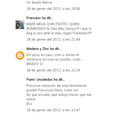
Un besito Mercé
18 de gener del 2011, a les 18:06
Francesc
ha dit...
MARE MEUA QUIN PASTÍS I QUINS
BOMBONS!!! Ai Déu Meu Senyor!!! I que hi
faig jo ara amb el meu règim? Fantàstic!!!!!
18 de gener del 2011, a les 21:48
Madera y Zinc
ha dit...
Em poso en peu i com si d'una nit
d'estrena al Liceu es tractés, crido......
BRAVO! ;D
18 de gener del 2011, a les 22:14
Pami- Unodedos
ha dit...
Preciosa variación de este fenomenal
pastel! Preciosas fotos, como no!
Ay qué envidia, qué antojo haces que me
entre!
Bss
18 de gener del 2011, a les 22:47