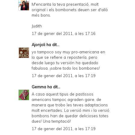
M'encanta la teva presentació, molt
original i els bombonets deuen ser d'allò
més bons.
Judith
17 de gener del 2011, a les 17:16
Ajonjoli
ha dit...
yo tampoco soy muy pro-americana en
lo que se refiere a repostería, pero
desde luego tu versión ha quedado
fabulosa, ¡sobre todo los bombones!
17 de gener del 2011, a les 17:19
Gemma
ha dit...
A casa aquest tipus de pastissos
americans tampoc agraden gaire, de
manera que trobo les teves adaptacions
molt encertades. La versió mini i la versió
bombons han de quedar delicioses totes
dues! Una temptació!
17 de gener del 2011, a les 17:19