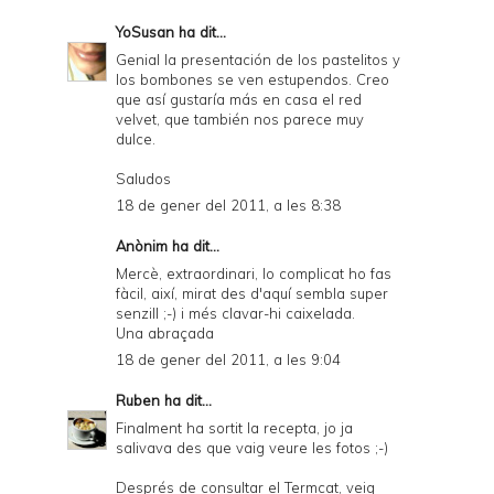
YoSusan
ha dit...
Genial la presentación de los pastelitos y
los bombones se ven estupendos. Creo
que así gustaría más en casa el red
velvet, que también nos parece muy
dulce.
Saludos
18 de gener del 2011, a les 8:38
Anònim ha dit...
Mercè, extraordinari, lo complicat ho fas
fàcil, així, mirat des d'aquí sembla super
senzill ;-) i més clavar-hi caixelada.
Una abraçada
18 de gener del 2011, a les 9:04
Ruben
ha dit...
Finalment ha sortit la recepta, jo ja
salivava des que vaig veure les fotos ;-)
Després de consultar el Termcat, veig