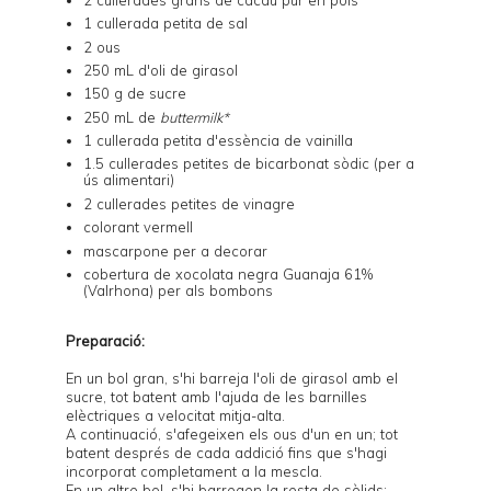
1 cullerada petita de sal
2 ous
250 mL d'oli de girasol
150 g de sucre
250 mL de
buttermilk*
1 cullerada petita d'essència de vainilla
1.5 cullerades petites de bicarbonat sòdic (per a
ús alimentari)
2 cullerades petites de vinagre
colorant vermell
mascarpone per a decorar
cobertura de xocolata negra Guanaja 61%
(Valrhona) per als bombons
Preparació:
En un bol gran, s'hi barreja l'oli de girasol amb el
sucre, tot batent amb l'ajuda de les barnilles
elèctriques a velocitat mitja-alta.
A continuació, s'afegeixen els ous d'un en un; tot
batent després de cada addició fins que s'hagi
incorporat completament a la mescla.
En un altre bol, s'hi barregen la resta de sòlids: