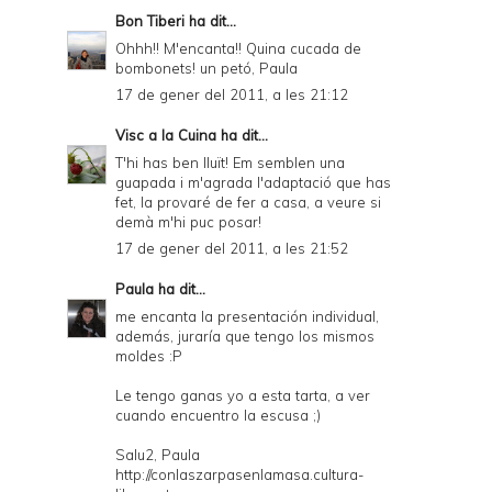
Bon Tiberi
ha dit...
Ohhh!! M'encanta!! Quina cucada de
bombonets! un petó, Paula
17 de gener del 2011, a les 21:12
Visc a la Cuina
ha dit...
T'hi has ben lluït! Em semblen una
guapada i m'agrada l'adaptació que has
fet, la provaré de fer a casa, a veure si
demà m'hi puc posar!
17 de gener del 2011, a les 21:52
Paula
ha dit...
me encanta la presentación individual,
además, juraría que tengo los mismos
moldes :P
Le tengo ganas yo a esta tarta, a ver
cuando encuentro la escusa ;)
Salu2, Paula
http://conlaszarpasenlamasa.cultura-