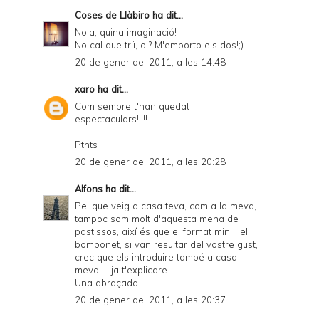
Coses de Llàbiro
ha dit...
Noia, quina imaginació!
No cal que triï, oi? M'emporto els dos!;)
20 de gener del 2011, a les 14:48
xaro
ha dit...
Com sempre t'han quedat
espectaculars!!!!!
Ptnts
20 de gener del 2011, a les 20:28
Alfons
ha dit...
Pel que veig a casa teva, com a la meva,
tampoc som molt d'aquesta mena de
pastissos, així és que el format mini i el
bombonet, si van resultar del vostre gust,
crec que els introduire també a casa
meva ... ja t'explicare
Una abraçada
20 de gener del 2011, a les 20:37