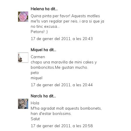
Helena
ha dit...
Quina pinta per favor! Aquests motlles
me'ls van regalar per reis, i ara si que ja
no tinc excusa...
Petons! ;)
17 de gener del 2011, a les 20:43
Miquel
ha dit...
Carmen
chapo una maravilla de mini cakes y
bomboncitos.Me gustan mucho.
peto
miquel
17 de gener del 2011, a les 20:44
Narcís
ha dit...
Hola
M'ha agradat molt aquests bombonets,
han d'estar boníssims.
Salut
17 de gener del 2011, a les 20:58