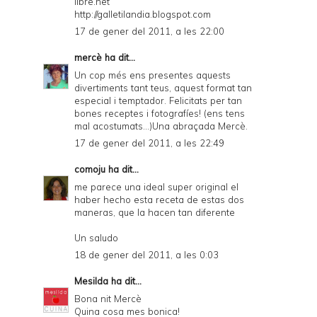
libre.net
http://galletilandia.blogspot.com
17 de gener del 2011, a les 22:00
mercè
ha dit...
Un cop més ens presentes aquests
divertiments tant teus, aquest format tan
especial i temptador. Felicitats per tan
bones receptes i fotografíes! (ens tens
mal acostumats...)Una abraçada Mercè.
17 de gener del 2011, a les 22:49
comoju
ha dit...
me parece una ideal super original el
haber hecho esta receta de estas dos
maneras, que la hacen tan diferente
Un saludo
18 de gener del 2011, a les 0:03
Mesilda
ha dit...
Bona nit Mercè
Quina cosa mes bonica!