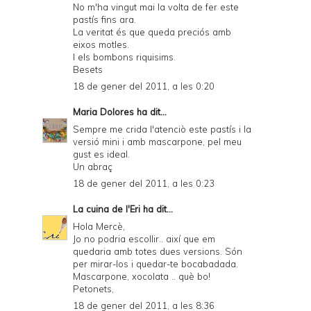
No m'ha vingut mai la volta de fer este
pastís fins ara.
La veritat és que queda preciós amb
eixos motles.
I els bombons riquisims.
Besets
18 de gener del 2011, a les 0:20
Maria Dolores
ha dit...
Sempre me crida l'atenciò este pastís i la
versió mini i amb mascarpone, pel meu
gust es ideal.
Un abraç
18 de gener del 2011, a les 0:23
La cuina de l'Eri
ha dit...
Hola Mercè,
Jo no podria escollir.. així que em
quedaria amb totes dues versions. Són
per mirar-los i quedar-te bocabadada.
Mascarpone, xocolata .. què bo!
Petonets,
18 de gener del 2011, a les 8:36