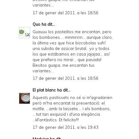
variantes....
17 de gener del 2011, a les 18:56
Quo
ha dit...
Guauuu los pastelitos me encantan, pero
los bombones.... mmmnnn... aunque claro,
la última vez que hice bizcobolas sufrí
una subida de azúcar brutal.. yo y todos
los que estábamos en casa jajajaa... así
que prefiero no mirar... que pasada!
Besitos guapa, me encantan tus
variantes....
17 de gener del 2011, a les 18:56
El plat blanc
ha dit...
Aquests pastissets no sé si m'agradarien
però m'ha encantat la presentació: el
motlle, ...amb la tasseta.... i els bombons,
....tot tan exquisid i d'una elegància
...kFantàstics. Et felicito!!!
17 de gener del 2011, a les 19:43
Maduixa
ha dit...