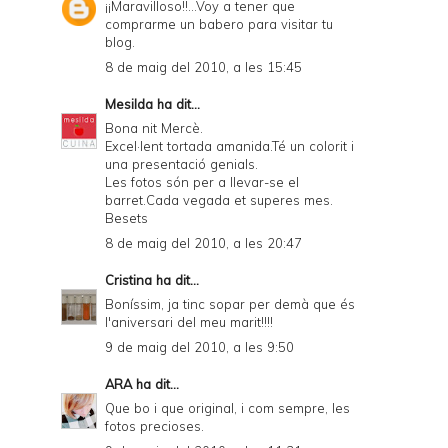
¡¡Maravilloso!!...Voy a tener que
comprarme un babero para visitar tu
blog.
8 de maig del 2010, a les 15:45
Mesilda
ha dit...
Bona nit Mercè.
Excel·lent tortada amanida.Té un colorit i
una presentació genials.
Les fotos són per a llevar-se el
barret.Cada vegada et superes mes.
Besets
8 de maig del 2010, a les 20:47
Cristina
ha dit...
Boníssim, ja tinc sopar per demà que és
l'aniversari del meu marit!!!!
9 de maig del 2010, a les 9:50
ARA
ha dit...
Que bo i que original, i com sempre, les
fotos precioses.