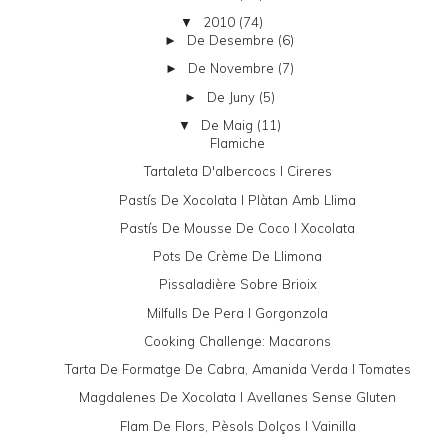
2010
(74)
▼
De Desembre
(6)
►
De Novembre
(7)
►
De Juny
(5)
►
De Maig
(11)
▼
Flamiche
Tartaleta D'albercocs I Cireres
Pastís De Xocolata I Plàtan Amb Llima
Pastís De Mousse De Coco I Xocolata
Pots De Crème De Llimona
Pissaladière Sobre Brioix
Milfulls De Pera I Gorgonzola
Cooking Challenge: Macarons
Tarta De Formatge De Cabra, Amanida Verda I Tomates
Magdalenes De Xocolata I Avellanes Sense Gluten
Flam De Flors, Pèsols Dolços I Vainilla