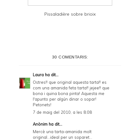
Pissaladière sobre brioix
30 COMENTARIS:
Laura
ha dit...
Ostres!! que original aquesta tarta!! es
com una amanida feta tarta!! jejee!! que
bona i quina bona pinta! Aquesta me
l'apunto per algún dinar o sopar!
Petonets!
7 de maig del 2010, a les 8:08
Anònim ha dit...
Mercè una tarta-amanida molt
original...ideal per un soparet...