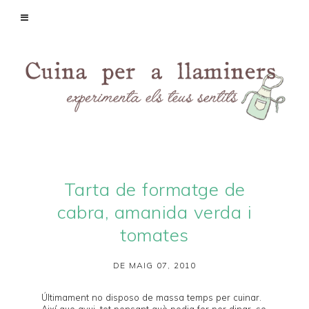
Tarta de formatge de
cabra, amanida verda i
tomates
DE MAIG 07, 2010
Últimament no disposo de massa temps per cuinar.
Així que avui, tot pensant què podia fer per dinar, se