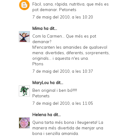
Fàcil, sana, ràpida, nutritiva, que més es
pot demanar. Petonets
7 de maig del 2010, a les 10:20
Mima
ha dit...
Com la Carmen... Que més es pot
demanar?
M'encanten les amanides de qualsevol
mena: divertides, diferents, sorprenents,
originals... i aquesta n'es una.
Ptons
7 de maig del 2010, a les 10:37
MaryLou
ha dit...
Ben original i ben bó!!!!!
Petonets
7 de maig del 2010, a les 11:05
Helena
ha dit...
Quina tarta més bona i lleugereta! La
manera més divertida de menjar una
bona i senzilla amanida.