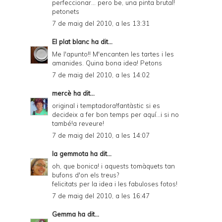
perfeccionar... pero be, una pinta brutal!
petonets
7 de maig del 2010, a les 13:31
El plat blanc
ha dit...
Me l'apunto!! M'encanten les tartes i les
amanides. Quina bona idea! Petons
7 de maig del 2010, a les 14:02
mercè
ha dit...
original i temptadora!fantàstic si es
decideix a fer bon temps per aquí...i si no
també!a reveure!
7 de maig del 2010, a les 14:07
la gemmota
ha dit...
oh, que bonica! i aquests tomàquets tan
bufons d'on els treus?
felicitats per la idea i les fabuloses fotos!
7 de maig del 2010, a les 16:47
Gemma
ha dit...