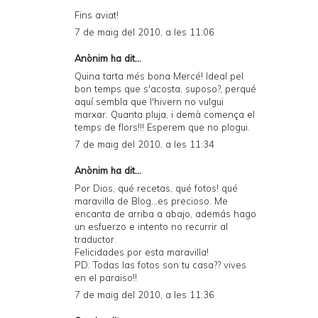
Fins aviat!
7 de maig del 2010, a les 11:06
Anònim ha dit...
Quina tarta més bona Mercé! Ideal pel
bon temps que s'acosta, suposo?, perqué
aquí sembla que l'hivern no vulgui
marxar. Quanta pluja, i demà comença el
temps de flors!!! Esperem que no plogui.
7 de maig del 2010, a les 11:34
Anònim ha dit...
Por Dios, qué recetas, qué fotos! qué
maravilla de Blog...es precioso. Me
encanta de arriba a abajo, además hago
un esfuerzo e intento no recurrir al
traductor.
Felicidades por esta maravilla!
PD: Todas las fotos son tu casa?? vives
en el paraiso!!
7 de maig del 2010, a les 11:36