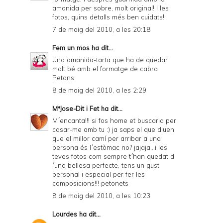
amanida per sobre, molt original! I les
fotos, quins detalls més ben cuidats!
7 de maig del 2010, a les 20:18
Fem un mos
ha dit...
Una amanida-tarta que ha de quedar
molt bé amb el formatge de cabra
Petons
8 de maig del 2010, a les 2:29
MªJose-Dit i Fet
ha dit...
M´encanta!!! si fos home et buscaria per
casar-me amb tu :) ja saps el que diuen
que el millor camí per arribar a una
persona és l´estòmac no? jajaja...i les
teves fotos com sempre t´han quedat d
´una bellesa perfecte, tens un gust
personal i especial per fer les
composicions!!! petonets
8 de maig del 2010, a les 10:23
Lourdes
ha dit...