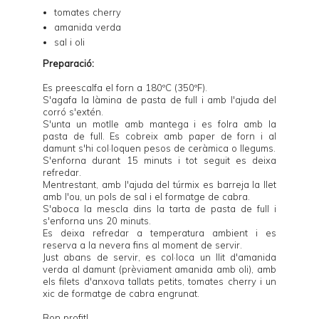
tomates cherry
amanida verda
sal i oli
Preparació:
Es preescalfa el forn a 180ºC (350ºF).
S'agafa la làmina de pasta de full i amb l'ajuda del
corró s'extén.
S'unta un motlle amb mantega i es folra amb la
pasta de full. Es cobreix amb paper de forn i al
damunt s'hi col·loquen
pesos de ceràmica
o llegums.
S'enforna durant 15 minuts i tot seguit es deixa
refredar.
Mentrestant, amb l'ajuda del túrmix es barreja la llet
amb l'ou, un pols de sal i el formatge de cabra.
S'aboca la mescla dins la tarta de pasta de full i
s'enforna uns 20 minuts.
Es deixa refredar a temperatura ambient i es
reserva a la nevera fins al moment de servir.
Just abans de servir, es col·loca un llit d'amanida
verda al damunt (prèviament amanida amb oli), amb
els filets d'anxova tallats petits, tomates cherry i un
xic de formatge de cabra engrunat.
Bon profit!