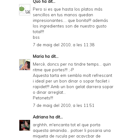
Quo
ha dit...
Pero si es que hasta los platos más
sencillos en tus manos quedan
impresionantes.... que bonita!!! además
los ingredientes son de nuestro gusto
total!!!
bss
7 de maig del 2010, a les 11:38
Maria
ha dit...
Mercè, doncs per no tindre temps... quin
ritme que portes!!! ;-P
Aquesta tarta em sembla molt refrescant
i ideal per un bon dinar o sopar facilet i
rapidet!!! Amb un bon gelat darrera sopar
o dinar arreglat...
Petonets!!!
7 de maig del 2010, a les 11:51
Adriana
ha dit...
arghhh, m'encanta tot el que porta
aquesta amanida... potser li posaria una
miqueta de rucula per acavcbar de