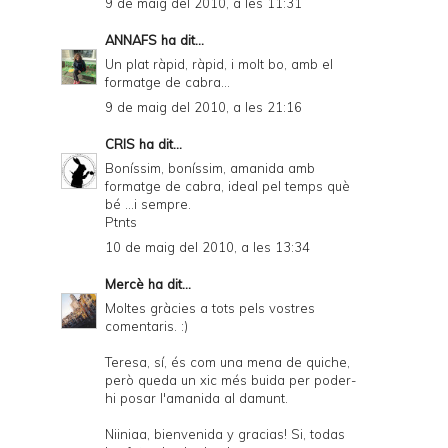
9 de maig del 2010, a les 11:31
ANNAFS
ha dit...
Un plat ràpid, ràpid, i molt bo, amb el
formatge de cabra...
9 de maig del 2010, a les 21:16
CRIS
ha dit...
Boníssim, boníssim, amanida amb
formatge de cabra, ideal pel temps què
bé ...i sempre.
Ptnts
10 de maig del 2010, a les 13:34
Mercè
ha dit...
Moltes gràcies a tots pels vostres
comentaris. :)
Teresa, sí, és com una mena de quiche,
però queda un xic més buida per poder-
hi posar l'amanida al damunt.
Niiniaa, bienvenida y gracias! Si, todas