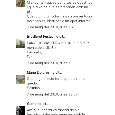
M'encanten aquestes tartes salades! Tot
i que això de que es preparen amb un
plis....
Queda amb un color mi un a presentació
molt bonics, ideal per a un àpat informal.
7 de maig del 2010, a les 18:56
El cullerot Festuc
ha dit...
I AIXÒ HO VAS FER AMB UN PLIS???? Es
menja pels ulls!!! :)
Petunets,
Eva.
7 de maig del 2010, a les 19:35
Maria Dolores
ha dit...
Que original esta tarta que bonita te
quedó.
Saludos
7 de maig del 2010, a les 19:37
Glòria
ha dit...
Així que la tarta va farcida amb el
formatge, i després guarnida amb la