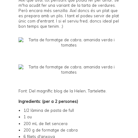
m'ha acudit fer una variant de la
tarta de verdures
.
Però encara més senzilla. Així doncs és un plat que
es prepara amb un plis. I tant el podeu servir de plat
únic com d'entrant. I si el serviu fred, doncs ideal pel
bon temps que tenim. ;)
Font: Del magnífic blog de la Helen,
Tartelette
.
Ingredients: (per a 2 persones)
1/2 làmina de
pasta de full
1 ou
200 mL de llet sencera
200 g de formatge de cabra
6 filets d'anxova