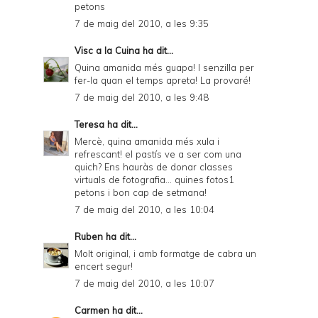
petons
7 de maig del 2010, a les 9:35
Visc a la Cuina
ha dit...
Quina amanida més guapa! I senzilla per
fer-la quan el temps apreta! La provaré!
7 de maig del 2010, a les 9:48
Teresa
ha dit...
Mercè, quina amanida més xula i
refrescant! el pastís ve a ser com una
quich? Ens hauràs de donar classes
virtuals de fotografia... quines fotos1
petons i bon cap de setmana!
7 de maig del 2010, a les 10:04
Ruben
ha dit...
Molt original, i amb formatge de cabra un
encert segur!
7 de maig del 2010, a les 10:07
Carmen
ha dit...