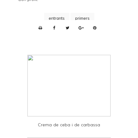
entrants
primers
P
r
i
n
t
e
r
F
r
i
e
Crema de ceba i de carbassa
n
d