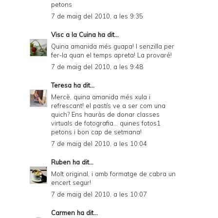
petons
7 de maig del 2010, a les 9:35
Visc a la Cuina
ha dit...
Quina amanida més guapa! I senzilla per
fer-la quan el temps apreta! La provaré!
7 de maig del 2010, a les 9:48
Teresa
ha dit...
Mercè, quina amanida més xula i
refrescant! el pastís ve a ser com una
quich? Ens hauràs de donar classes
virtuals de fotografia... quines fotos1
petons i bon cap de setmana!
7 de maig del 2010, a les 10:04
Ruben
ha dit...
Molt original, i amb formatge de cabra un
encert segur!
7 de maig del 2010, a les 10:07
Carmen
ha dit...