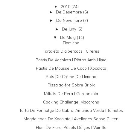
2010
(74)
▼
De Desembre
(6)
►
De Novembre
(7)
►
De Juny
(5)
►
De Maig
(11)
▼
Flamiche
Tartaleta D'albercocs I Cireres
Pastís De Xocolata I Plàtan Amb Llima
Pastís De Mousse De Coco I Xocolata
Pots De Crème De Llimona
Pissaladière Sobre Brioix
Milfulls De Pera I Gorgonzola
Cooking Challenge: Macarons
Tarta De Formatge De Cabra, Amanida Verda I Tomates
Magdalenes De Xocolata I Avellanes Sense Gluten
Flam De Flors, Pèsols Dolços I Vainilla