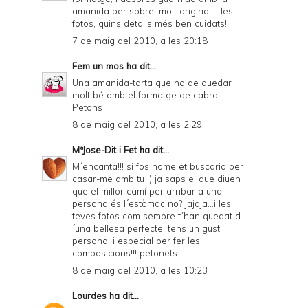
amanida per sobre, molt original! I les
fotos, quins detalls més ben cuidats!
7 de maig del 2010, a les 20:18
Fem un mos
ha dit...
Una amanida-tarta que ha de quedar
molt bé amb el formatge de cabra
Petons
8 de maig del 2010, a les 2:29
MªJose-Dit i Fet
ha dit...
M´encanta!!! si fos home et buscaria per
casar-me amb tu :) ja saps el que diuen
que el millor camí per arribar a una
persona és l´estòmac no? jajaja...i les
teves fotos com sempre t´han quedat d
´una bellesa perfecte, tens un gust
personal i especial per fer les
composicions!!! petonets
8 de maig del 2010, a les 10:23
Lourdes
ha dit...