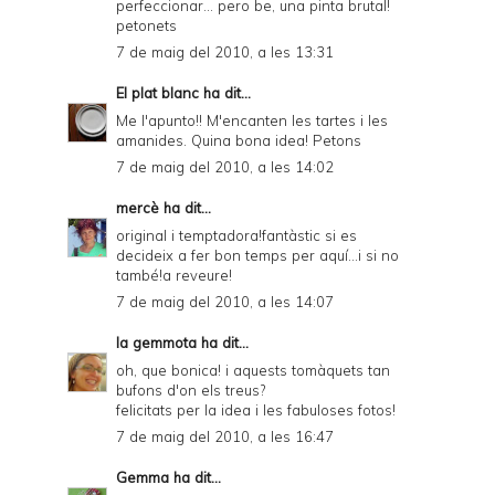
perfeccionar... pero be, una pinta brutal!
petonets
7 de maig del 2010, a les 13:31
El plat blanc
ha dit...
Me l'apunto!! M'encanten les tartes i les
amanides. Quina bona idea! Petons
7 de maig del 2010, a les 14:02
mercè
ha dit...
original i temptadora!fantàstic si es
decideix a fer bon temps per aquí...i si no
també!a reveure!
7 de maig del 2010, a les 14:07
la gemmota
ha dit...
oh, que bonica! i aquests tomàquets tan
bufons d'on els treus?
felicitats per la idea i les fabuloses fotos!
7 de maig del 2010, a les 16:47
Gemma
ha dit...