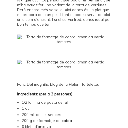
m'ha acudit fer una variant de la
tarta de verdures
.
Però encara més senzilla. Així doncs és un plat que
es prepara amb un plis. I tant el podeu servir de plat
únic com d'entrant. I si el serviu fred, doncs ideal pel
bon temps que tenim. ;)
Font: Del magnífic blog de la Helen,
Tartelette
.
Ingredients: (per a 2 persones)
1/2 làmina de
pasta de full
1 ou
200 mL de llet sencera
200 g de formatge de cabra
6 filets d'anxova