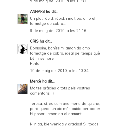
9 de maig del 2010, a les 11:31
ANNAFS
ha dit...
Un plat ràpid, ràpid, i molt bo, amb el
formatge de cabra...
9 de maig del 2010, a les 21:16
CRIS
ha dit...
Boníssim, boníssim, amanida amb
formatge de cabra, ideal pel temps què
bé ...i sempre.
Ptnts
10 de maig del 2010, a les 13:34
Mercè
ha dit...
Moltes gràcies a tots pels vostres
comentaris. :)
Teresa, sí, és com una mena de quiche,
però queda un xic més buida per poder-
hi posar l'amanida al damunt.
Niiniaa, bienvenida y gracias! Si, todas