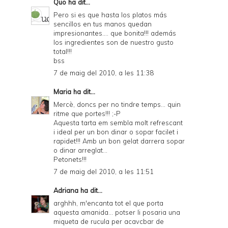
Quo
ha dit...
Pero si es que hasta los platos más
sencillos en tus manos quedan
impresionantes.... que bonita!!! además
los ingredientes son de nuestro gusto
total!!!
bss
7 de maig del 2010, a les 11:38
Maria
ha dit...
Mercè, doncs per no tindre temps... quin
ritme que portes!!! ;-P
Aquesta tarta em sembla molt refrescant
i ideal per un bon dinar o sopar facilet i
rapidet!!! Amb un bon gelat darrera sopar
o dinar arreglat...
Petonets!!!
7 de maig del 2010, a les 11:51
Adriana
ha dit...
arghhh, m'encanta tot el que porta
aquesta amanida... potser li posaria una
miqueta de rucula per acavcbar de