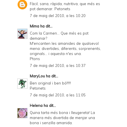
Fàcil, sana, ràpida, nutritiva, que més es
pot demanar. Petonets
7 de maig del 2010, a les 10:20
Mima
ha dit...
Com la Carmen... Que més es pot
demanar?
M'encanten les amanides de qualsevol
mena: divertides, diferents, sorprenents,
originals... i aquesta n'es una.
Ptons
7 de maig del 2010, a les 10:37
MaryLou
ha dit...
Ben original i ben bó!!!!!
Petonets
7 de maig del 2010, a les 11:05
Helena
ha dit...
Quina tarta més bona i lleugereta! La
manera més divertida de menjar una
bona i senzilla amanida.