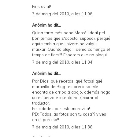
Fins aviat!
7 de maig del 2010, a les 11:06
Anònim ha dit...
Quina tarta més bona Mercé! Ideal pel
bon temps que s'acosta, suposo?, perqué
aquí sembla que l'hivern no vulgui
marxar. Quanta pluja, i demà comença el
temps de flors!!! Esperem que no plogui.
7 de maig del 2010, a les 11:34
Anònim ha dit...
Por Dios, qué recetas, qué fotos! qué
maravilla de Blog...es precioso. Me
encanta de arriba a abajo, además hago
un esfuerzo e intento no recurrir al
traductor.
Felicidades por esta maravilla!
PD: Todas las fotos son tu casa?? vives
en el paraiso!!
7 de maig del 2010, a les 11:36