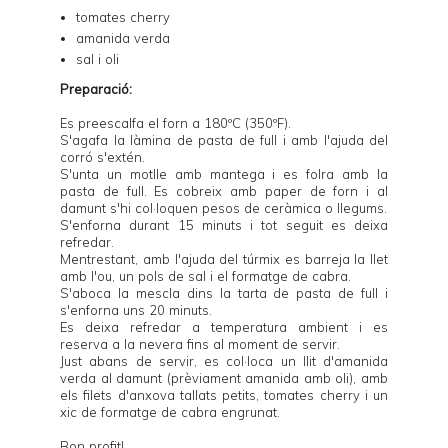
tomates cherry
amanida verda
sal i oli
Preparació:
Es preescalfa el forn a 180ºC (350ºF).
S'agafa la làmina de pasta de full i amb l'ajuda del
corró s'extén.
S'unta un motlle amb mantega i es folra amb la
pasta de full. Es cobreix amb paper de forn i al
damunt s'hi col·loquen
pesos de ceràmica
o llegums.
S'enforna durant 15 minuts i tot seguit es deixa
refredar.
Mentrestant, amb l'ajuda del túrmix es barreja la llet
amb l'ou, un pols de sal i el formatge de cabra.
S'aboca la mescla dins la tarta de pasta de full i
s'enforna uns 20 minuts.
Es deixa refredar a temperatura ambient i es
reserva a la nevera fins al moment de servir.
Just abans de servir, es col·loca un llit d'amanida
verda al damunt (prèviament amanida amb oli), amb
els filets d'anxova tallats petits, tomates cherry i un
xic de formatge de cabra engrunat.
Bon profit!