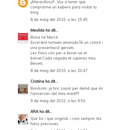
¡¡Maravilloso!!...Voy a tener que
comprarme un babero para visitar tu
blog.
8 de maig del 2010, a les 15:45
Mesilda
ha dit...
Bona nit Mercè.
Excel·lent tortada amanida.Té un colorit i
una presentació genials.
Les fotos són per a llevar-se el
barret.Cada vegada et superes mes.
Besets
8 de maig del 2010, a les 20:47
Cristina
ha dit...
Boníssim, ja tinc sopar per demà que és
l'aniversari del meu marit!!!!
9 de maig del 2010, a les 9:50
ARA
ha dit...
Que bo i que original, i com sempre, les
fotos precioses.