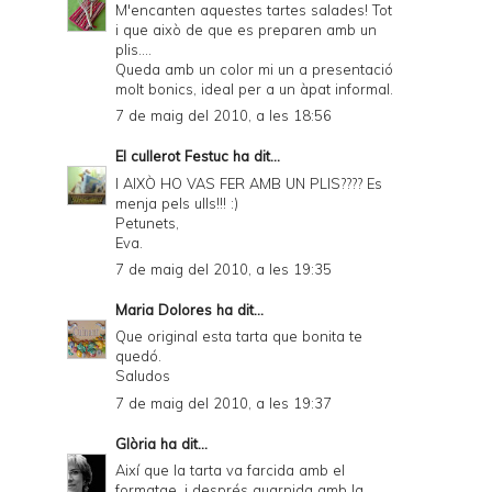
M'encanten aquestes tartes salades! Tot
i que això de que es preparen amb un
plis....
Queda amb un color mi un a presentació
molt bonics, ideal per a un àpat informal.
7 de maig del 2010, a les 18:56
El cullerot Festuc
ha dit...
I AIXÒ HO VAS FER AMB UN PLIS???? Es
menja pels ulls!!! :)
Petunets,
Eva.
7 de maig del 2010, a les 19:35
Maria Dolores
ha dit...
Que original esta tarta que bonita te
quedó.
Saludos
7 de maig del 2010, a les 19:37
Glòria
ha dit...
Així que la tarta va farcida amb el
formatge, i després guarnida amb la