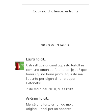
Cooking challenge: entrants
30 COMENTARIS:
Laura
ha dit...
Ostres!! que original aquesta tarta!! es
com una amanida feta tarta!! jejee!! que
bona i quina bona pinta! Aquesta me
l'apunto per algún dinar o sopar!
Petonets!
7 de maig del 2010, a les 8:08
Anònim ha dit...
Mercè una tarta-amanida molt
original...ideal per un soparet...