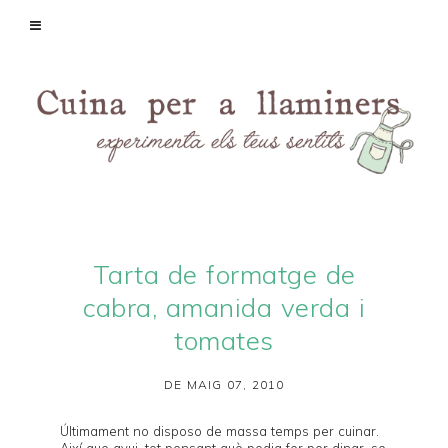
Tarta de formatge de
cabra, amanida verda i
tomates
DE MAIG 07, 2010
Últimament no disposo de massa temps per cuinar.
Així que avui, tot pensant què podia fer per dinar, se