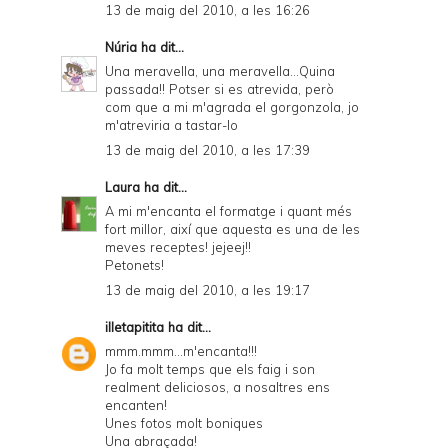
13 de maig del 2010, a les 16:26
Núria
ha dit...
Una meravella, una meravella...Quina
passada!! Potser si es atrevida, però
com que a mi m'agrada el gorgonzola, jo
m'atreviria a tastar-lo
13 de maig del 2010, a les 17:39
Laura
ha dit...
A mi m'encanta el formatge i quant més
fort millor, així que aquesta es una de les
meves receptes! jejeej!!
Petonets!
13 de maig del 2010, a les 19:17
illetapitita
ha dit...
mmm.mmm...m'encanta!!!
Jo fa molt temps que els faig i son
realment deliciosos, a nosaltres ens
encanten!
Unes fotos molt boniques
Una abraçada!