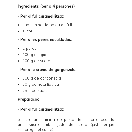
I
ngredients: (per a 4 persones)
- Per al full caramel·litzat:
una làmina de
pasta de full
sucre
- Per a les peres escaldades:
2 peres
100 g d'aigua
100 g de sucre
- Per a la crema de gorgonzola:
100 g de gorgonzola
50 g de nata líquida
25 g de sucre
Preparació:
- Per al full caramel·litzat:
S'estira una làmina de pasta de full arrebossada
amb sucre amb l'ajuda del corró (just perquè
s'impregni el sucre).