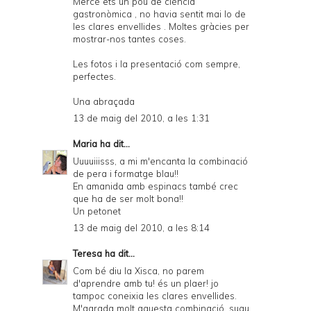
Mercè ets un pou de ciència
gastronòmica , no havia sentit mai lo de
les clares envellides . Moltes gràcies per
mostrar-nos tantes coses.
Les fotos i la presentació com sempre,
perfectes.
Una abraçada
13 de maig del 2010, a les 1:31
Maria
ha dit...
Uuuuiiisss, a mi m'encanta la combinació
de pera i formatge blau!!
En amanida amb espinacs també crec
que ha de ser molt bona!!
Un petonet
13 de maig del 2010, a les 8:14
Teresa
ha dit...
Com bé diu la Xisca, no parem
d'aprendre amb tu! és un plaer! jo
tampoc coneixia les clares envellides.
M'agrada molt aquesta combinació, suau