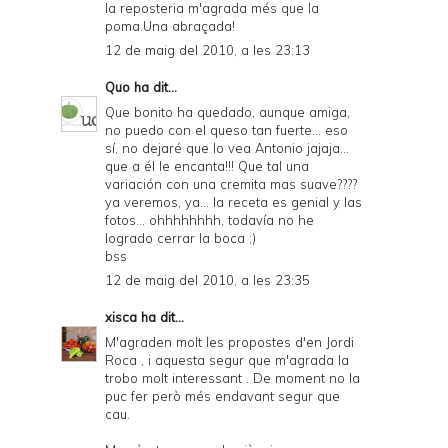
la reposteria m'agrada més que la
poma.Una abraçada!
12 de maig del 2010, a les 23:13
Quo
ha dit...
Que bonito ha quedado, aunque amiga,
no puedo con el queso tan fuerte... eso
sí, no dejaré que lo vea Antonio jajaja...
que a él le encanta!!! Que tal una
variación con una cremita mas suave????
ya veremos, ya... la receta es genial y las
fotos... ohhhhhhhh, todavía no he
logrado cerrar la boca ;)
bss
12 de maig del 2010, a les 23:35
xisca
ha dit...
M'agraden molt les propostes d'en Jordi
Roca , i aquesta segur que m'agrada la
trobo molt interessant . De moment no la
puc fer però més endavant segur que
cau.