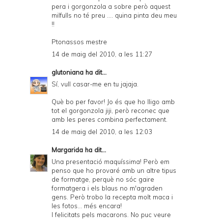
pera i gorgonzola a sobre però aquest
milfulls no té preu .... quina pinta deu meu
!!
Ptonassos mestre
14 de maig del 2010, a les 11:27
glutoniana
ha dit...
Sí, vull casar-me en tu jajaja.
Què bo per favor! Jo és que ho lligo amb
tot el gorgonzola jiji, però reconec que
amb les peres combina perfectament.
14 de maig del 2010, a les 12:03
Margarida
ha dit...
Una presentació maquíssima! Però em
penso que ho provaré amb un altre tipus
de formatge, perquè no sóc gaire
formatgera i els blaus no m'agraden
gens. Però trobo la recepta molt maca i
les fotos... més encara!
I felicitats pels macarons. No puc veure