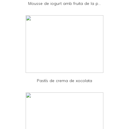
Mousse de iogurt amb fruita de la p...
n
d
l
y
a
n
d
P
D
Pastís de crema de xocolata
F