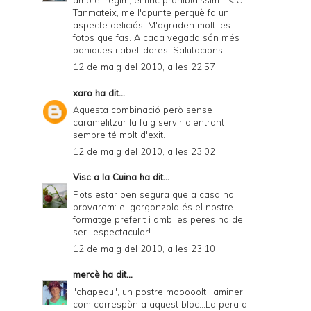
Tanmateix, me l'apunte perquè fa un
aspecte deliciós. M'agraden molt les
fotos que fas. A cada vegada són més
boniques i abellidores. Salutacions
12 de maig del 2010, a les 22:57
xaro
ha dit...
Aquesta combinació però sense
caramelitzar la faig servir d'entrant i
sempre té molt d'exit.
12 de maig del 2010, a les 23:02
Visc a la Cuina
ha dit...
Pots estar ben segura que a casa ho
provarem: el gorgonzola és el nostre
formatge preferit i amb les peres ha de
ser...espectacular!
12 de maig del 2010, a les 23:10
mercè
ha dit...
"chapeau", un postre mooooolt llaminer,
com correspòn a aquest bloc...La pera a