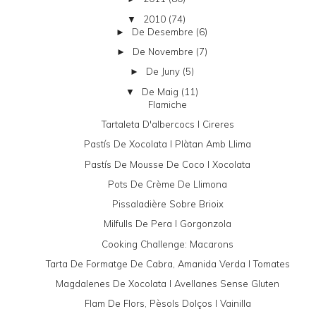
2010
(74)
▼
De Desembre
(6)
►
De Novembre
(7)
►
De Juny
(5)
►
De Maig
(11)
▼
Flamiche
Tartaleta D'albercocs I Cireres
Pastís De Xocolata I Plàtan Amb Llima
Pastís De Mousse De Coco I Xocolata
Pots De Crème De Llimona
Pissaladière Sobre Brioix
Milfulls De Pera I Gorgonzola
Cooking Challenge: Macarons
Tarta De Formatge De Cabra, Amanida Verda I Tomates
Magdalenes De Xocolata I Avellanes Sense Gluten
Flam De Flors, Pèsols Dolços I Vainilla