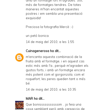
amb un formatge fort m'agradés. Soc
més de formatges tendres. De totes
maneres m'han encantat aquestes
postres i em sembla una presentació
exquisida!
Preciosa la fotografia Mercè :-)
un petó bonica.
14 de maig del 2010, a les 1:55
Cuinagenerosa
ha dit...
m'encanta aquesta combinació de la
fruita amb el formatge, i en aquest cas
estic més amb l'a., perquè m'agraden els
gustos forts, i amb un formatge encara
més potent com el gorgonzola, com el
roquefort, les peres queden tant o més
bé.
14 de maig del 2010, a les 10:35
MAR
ha dit...
Que bonisssssssssssim .. jo feia una
cosa semblant però amb carpaccio de