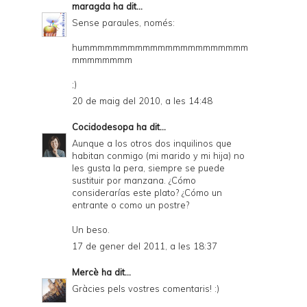
maragda
ha dit...
Sense paraules, només:
hummmmmmmmmmmmmmmmmmmmmm
mmmmmmmm
;)
20 de maig del 2010, a les 14:48
Cocidodesopa
ha dit...
Aunque a los otros dos inquilinos que
habitan conmigo (mi marido y mi hija) no
les gusta la pera, siempre se puede
sustituir por manzana. ¿Cómo
considerarías este plato? ¿Cómo un
entrante o como un postre?
Un beso.
17 de gener del 2011, a les 18:37
Mercè
ha dit...
Gràcies pels vostres comentaris! :)