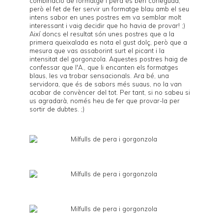
combinació de formatge i pera és ben coneguda,
però el fet de fer servir un formatge blau amb el seu
intens sabor en unes postres em va semblar molt
interessant i vaig decidir que ho havia de provar! ;)
Així doncs el resultat són unes postres que a la
primera queixalada es nota el gust dolç, però que a
mesura que vas assaborint surt el picant i la
intensitat del gorgonzola. Aquestes postres haig de
confessar que l'A., que li encanten els formatges
blaus, les va trobar sensacionals. Ara bé, una
servidora, que és de sabors més suaus, no la van
acabar de convèncer del tot. Per tant, si no sabeu si
us agradarà, només heu de fer que provar-la per
sortir de dubtes. ;)