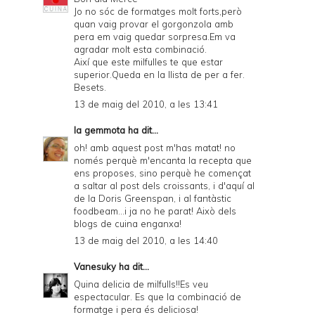
Jo no sóc de formatges molt forts,però
quan vaig provar el gorgonzola amb
pera em vaig quedar sorpresa.Em va
agradar molt esta combinació.
Així que este milfulles te que estar
superior.Queda en la llista de per a fer.
Besets.
13 de maig del 2010, a les 13:41
la gemmota
ha dit...
oh! amb aquest post m'has matat! no
només perquè m'encanta la recepta que
ens proposes, sino perquè he començat
a saltar al post dels croissants, i d'aquí al
de la Doris Greenspan, i al fantàstic
foodbeam...i ja no he parat! Això dels
blogs de cuina enganxa!
13 de maig del 2010, a les 14:40
Vanesuky
ha dit...
Quina delicia de milfulls!!Es veu
espectacular. Es que la combinació de
formatge i pera és deliciosa!