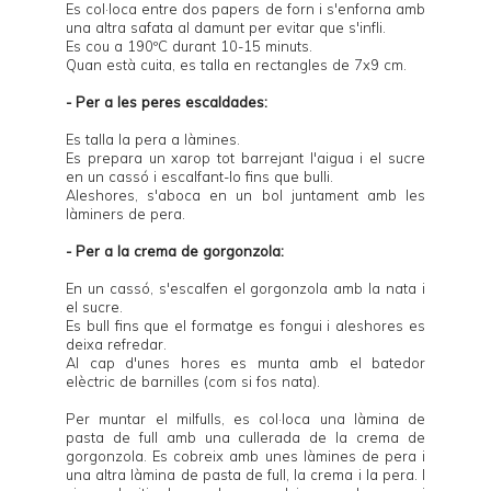
Es col·loca entre dos papers de forn i s'enforna amb
una altra safata al damunt per evitar que s'infli.
Es cou a 190ºC durant 10-15 minuts.
Quan està cuita, es talla en rectangles de 7x9 cm.
- Per a les peres escaldades:
Es talla la pera a làmines.
Es prepara un xarop tot barrejant l'aigua i el sucre
en un cassó i escalfant-lo fins que bulli.
Aleshores, s'aboca en un bol juntament amb les
làminers de pera.
- Per a la crema de gorgonzola:
En un cassó, s'escalfen el gorgonzola amb la nata i
el sucre.
Es bull fins que el formatge es fongui i aleshores es
deixa refredar.
Al cap d'unes hores es munta amb el batedor
elèctric de barnilles (com si fos nata).
Per muntar el milfulls, es col·loca una làmina de
pasta de full amb una cullerada de la crema de
gorgonzola. Es cobreix amb unes làmines de pera i
una altra làmina de pasta de full, la crema i la pera. I