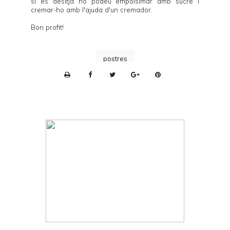
si es desitja ho podeu empolsimar amb sucre i
cremar-ho amb l'ajuda d'un cremador.
Bon profit!
postres
P
r
i
n
t
e
r
F
r
i
e