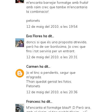
m'encanta barrejar formatge amb fruita!
amb raim crec que tambe m'encantaria
la combinacio!
petonets
12 de maig del 2010, a les 19:54
Eva Flores
ha dit...
doncs si que és una proposta atrevida,
però ha de ser boníssima, Jo crec que
fins i tot serviria per un entrant.
12 de maig del 2010, a les 20:31
Carmen
ha dit...
Jo el tinc a pendents, segur que
m'agrada.
T'han quedat genial les fotos.
Petonets
12 de maig del 2010, a les 20:36
Francesc
ha dit...
M'encanta el formatge blau!!! ;D Però ara,
amb el règim, el tinc prohibidíssim... <:C