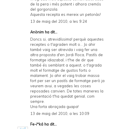
de la pera i més potent i alhora cremós
del gorgonzola.
Aquesta recepta es mereix un petonàs!
13 de maig del 2010, a les 9:24
Anònim ha dit...
Doncs si, atrevidíssima! perquè aquestes
receptes o t'agraden molt o... Jo ahir
també vaig ser atrevida i vaig fer una
altra proposta d'en Jordi Roca, Pastís de
formatge idiazabal, i t'he de dir que
també és semblant a aquest, o t'agrada
molt el formatge de gustos forts o
malament. Jo ahir el vaig trobar massa
fort per ser un pastís de formatge però ja
veurem avui, a vegades les coses
reposades canvien. De totes maneres la
presentació t'ha quedat genial, com
sempre.
Una forta abraçada guapa!
13 de maig del 2010, a les 10:09
Fe-i*ká
ha dit...