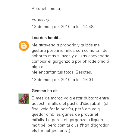
Petonets maca,
Vanesuky.
13 de maig del 2010, a les 14:48
Lourdes
ha dit...
Me atravería a probarlo y quizás me
gustara pero mis niños son como tú... de
sabores mas suaves y quizás convendría
cambiar el gorgonzola por philadelphia ó
algo así.
Me encantan tus fotos. Besotes.
13 de maig del 2010, a les 16:01
Gemma
ha dit...
El mes de marça vaig estar dubtant entre
aquest milfulls o el pastís d'idiazábal... (al
final vaig fer le pastís), però em vaig
quedar amb les ganes de provar el
milfulls. La pera i el gorgonzola lliguen
molt bé, però com tu dius t'han d'agradar
els formatges forts ;)