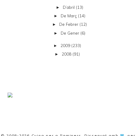
D’abril
(13)
►
De Març
(14)
►
De Febrer
(12)
►
De Gener
(6)
►
2009
(233)
►
2008
(91)
►
© 2008-2026
Cuina per a llaminers
. Dissenyat amb
per