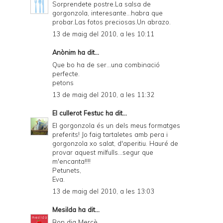
Sorprendete postre.La salsa de
gorgonzola, interesante...habra que
probar.Las fotos preciosas.Un abrazo.
13 de maig del 2010, a les 10:11
Anònim ha dit...
Que bo ha de ser...una combinació
perfecte.
petons
13 de maig del 2010, a les 11:32
El cullerot Festuc
ha dit...
El gorgonzola és un dels meus formatges
preferits! Jo faig tartaletes amb pera i
gorgonzola xo salat, d'aperitiu. Hauré de
provar aquest milfulls...segur que
m'encanta!!!!
Petunets,
Eva.
13 de maig del 2010, a les 13:03
Mesilda
ha dit...
Bon dia Mercè