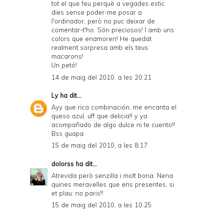
tot el que feu perquè a vegades estic
dies sense poder-me posar a
l'ordinador, però no puc deixar de
comentar-t'ho. Són preciosos! I amb uns
colors que enamoren! He quedat
realment sorpresa amb els teus
macarons!
Un petó!
14 de maig del 2010, a les 20:21
Ly
ha dit...
Ayy que rica combinación, me encanta el
queso azul, uff que delicia!! y ya
acompañado de algo dulce ni te cuento!!
Bss guapa
15 de maig del 2010, a les 8:17
dolorss
ha dit...
Atrevida però senzilla i molt bona. Nena
quines meravelles que ens presentes, si
et plau: no paris!!
15 de maig del 2010, a les 10:25