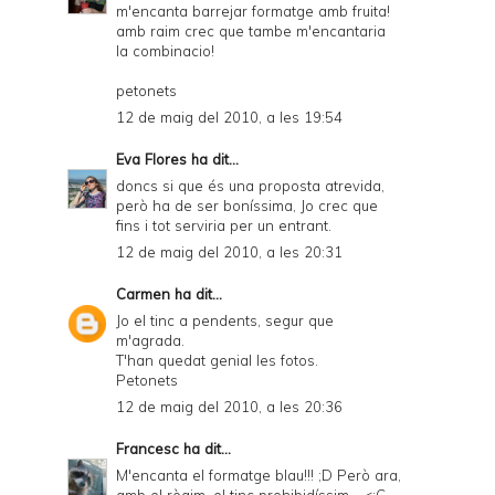
m'encanta barrejar formatge amb fruita!
amb raim crec que tambe m'encantaria
la combinacio!
petonets
12 de maig del 2010, a les 19:54
Eva Flores
ha dit...
doncs si que és una proposta atrevida,
però ha de ser boníssima, Jo crec que
fins i tot serviria per un entrant.
12 de maig del 2010, a les 20:31
Carmen
ha dit...
Jo el tinc a pendents, segur que
m'agrada.
T'han quedat genial les fotos.
Petonets
12 de maig del 2010, a les 20:36
Francesc
ha dit...
M'encanta el formatge blau!!! ;D Però ara,
amb el règim, el tinc prohibidíssim... <:C