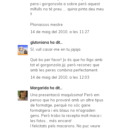
pera i gorgonzola a sobre però aquest
milfulls no té preu .... quina pinta deu meu
!!
Ptonassos mestre
14 de maig del 2010, a les 11:27
glutoniana
ha dit...
Sí, vull casar-me en tu jajaja.
Què bo per favor! Jo és que ho lligo amb
tot el gorgonzola jiji, però reconec que
amb les peres combina perfectament.
14 de maig del 2010, a les 12:03
Margarida
ha dit...
Una presentació maquíssima! Però em
penso que ho provaré amb un altre tipus
de formatge, perquè no sóc gaire
formatgera i els blaus no m'agraden
gens. Però trobo la recepta molt maca i
les fotos... més encara!
I felicitats pels macarons. No puc veure