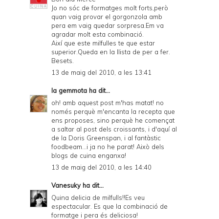
Jo no sóc de formatges molt forts,però
quan vaig provar el gorgonzola amb
pera em vaig quedar sorpresa.Em va
agradar molt esta combinació.
Així que este milfulles te que estar
superior.Queda en la llista de per a fer.
Besets.
13 de maig del 2010, a les 13:41
la gemmota
ha dit...
oh! amb aquest post m'has matat! no
només perquè m'encanta la recepta que
ens proposes, sino perquè he començat
a saltar al post dels croissants, i d'aquí al
de la Doris Greenspan, i al fantàstic
foodbeam...i ja no he parat! Això dels
blogs de cuina enganxa!
13 de maig del 2010, a les 14:40
Vanesuky
ha dit...
Quina delicia de milfulls!!Es veu
espectacular. Es que la combinació de
formatge i pera és deliciosa!