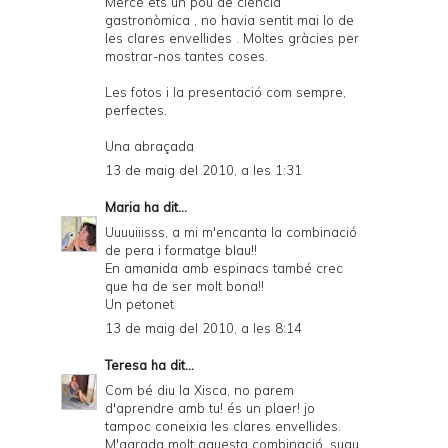
Mercè ets un pou de ciència
gastronòmica , no havia sentit mai lo de
les clares envellides . Moltes gràcies per
mostrar-nos tantes coses.
Les fotos i la presentació com sempre,
perfectes.
Una abraçada
13 de maig del 2010, a les 1:31
Maria
ha dit...
Uuuuiiisss, a mi m'encanta la combinació
de pera i formatge blau!!
En amanida amb espinacs també crec
que ha de ser molt bona!!
Un petonet
13 de maig del 2010, a les 8:14
Teresa
ha dit...
Com bé diu la Xisca, no parem
d'aprendre amb tu! és un plaer! jo
tampoc coneixia les clares envellides.
M'agrada molt aquesta combinació, suau