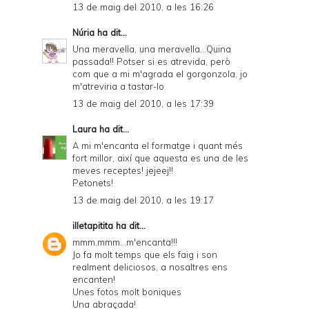
13 de maig del 2010, a les 16:26
Núria
ha dit...
Una meravella, una meravella...Quina
passada!! Potser si es atrevida, però
com que a mi m'agrada el gorgonzola, jo
m'atreviria a tastar-lo
13 de maig del 2010, a les 17:39
Laura
ha dit...
A mi m'encanta el formatge i quant més
fort millor, així que aquesta es una de les
meves receptes! jejeej!!
Petonets!
13 de maig del 2010, a les 19:17
illetapitita
ha dit...
mmm.mmm...m'encanta!!!
Jo fa molt temps que els faig i son
realment deliciosos, a nosaltres ens
encanten!
Unes fotos molt boniques
Una abraçada!