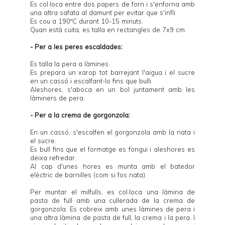
Es col·loca entre dos papers de forn i s'enforna amb
una altra safata al damunt per evitar que s'infli.
Es cou a 190ºC durant 10-15 minuts.
Quan està cuita, es talla en rectangles de 7x9 cm.
- Per a les peres escaldades:
Es talla la pera a làmines.
Es prepara un xarop tot barrejant l'aigua i el sucre
en un cassó i escalfant-lo fins que bulli.
Aleshores, s'aboca en un bol juntament amb les
làminers de pera.
- Per a la crema de gorgonzola:
En un cassó, s'escalfen el gorgonzola amb la nata i
el sucre.
Es bull fins que el formatge es fongui i aleshores es
deixa refredar.
Al cap d'unes hores es munta amb el batedor
elèctric de barnilles (com si fos nata).
Per muntar el milfulls, es col·loca una làmina de
pasta de full amb una cullerada de la crema de
gorgonzola. Es cobreix amb unes làmines de pera i
una altra làmina de pasta de full, la crema i la pera. I