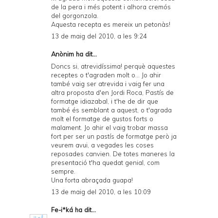
de la pera i més potent i alhora cremós
del gorgonzola.
Aquesta recepta es mereix un petonàs!
13 de maig del 2010, a les 9:24
Anònim ha dit...
Doncs si, atrevidíssima! perquè aquestes
receptes o t'agraden molt o... Jo ahir
també vaig ser atrevida i vaig fer una
altra proposta d'en Jordi Roca, Pastís de
formatge idiazabal, i t'he de dir que
també és semblant a aquest, o t'agrada
molt el formatge de gustos forts o
malament. Jo ahir el vaig trobar massa
fort per ser un pastís de formatge però ja
veurem avui, a vegades les coses
reposades canvien. De totes maneres la
presentació t'ha quedat genial, com
sempre.
Una forta abraçada guapa!
13 de maig del 2010, a les 10:09
Fe-i*ká
ha dit...