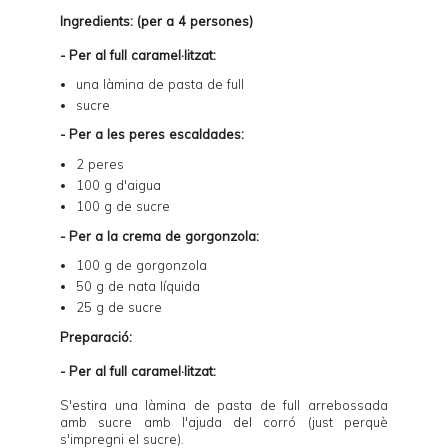
I
ngredients: (per a 4 persones)
- Per al full caramel·litzat:
una làmina de
pasta de full
sucre
- Per a les peres escaldades:
2 peres
100 g d'aigua
100 g de sucre
- Per a la crema de gorgonzola:
100 g de gorgonzola
50 g de nata líquida
25 g de sucre
Preparació:
- Per al full caramel·litzat:
S'estira una làmina de pasta de full arrebossada
amb sucre amb l'ajuda del corró (just perquè
s'impregni el sucre).