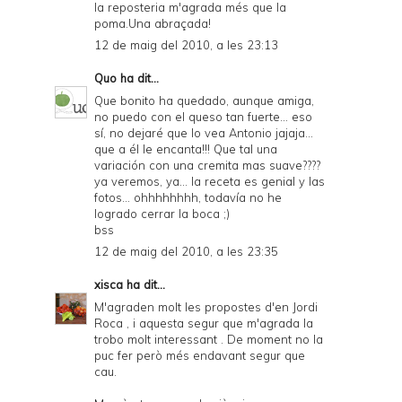
la reposteria m'agrada més que la
poma.Una abraçada!
12 de maig del 2010, a les 23:13
Quo
ha dit...
Que bonito ha quedado, aunque amiga,
no puedo con el queso tan fuerte... eso
sí, no dejaré que lo vea Antonio jajaja...
que a él le encanta!!! Que tal una
variación con una cremita mas suave????
ya veremos, ya... la receta es genial y las
fotos... ohhhhhhhh, todavía no he
logrado cerrar la boca ;)
bss
12 de maig del 2010, a les 23:35
xisca
ha dit...
M'agraden molt les propostes d'en Jordi
Roca , i aquesta segur que m'agrada la
trobo molt interessant . De moment no la
puc fer però més endavant segur que
cau.