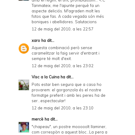
Tanmateix, me l'apunte perquè fa un
aspecte deliciós. M'agraden molt les
fotos que fas. A cada vegada són més
boniques i abellidores. Salutacions
12 de maig del 2010, a les 22:57
xaro
ha dit...
Aquesta combinació però sense
caramelitzar la faig servir d'entrant i
sempre té molt d'exit.
12 de maig del 2010, a les 23:02
Visc a la Cuina
ha dit...
Pots estar ben segura que a casa ho
provarem: el gorgonzola és el nostre
formatge preferit i amb les peres ha de
ser...espectacular!
12 de maig del 2010, a les 23:10
mercè
ha dit...
"chapeau", un postre mooooolt llaminer,
com correspòn a aquest bloc...La pera a