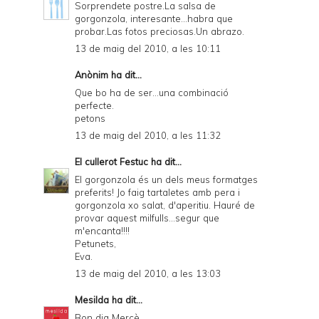
Sorprendete postre.La salsa de
gorgonzola, interesante...habra que
probar.Las fotos preciosas.Un abrazo.
13 de maig del 2010, a les 10:11
Anònim ha dit...
Que bo ha de ser...una combinació
perfecte.
petons
13 de maig del 2010, a les 11:32
El cullerot Festuc
ha dit...
El gorgonzola és un dels meus formatges
preferits! Jo faig tartaletes amb pera i
gorgonzola xo salat, d'aperitiu. Hauré de
provar aquest milfulls...segur que
m'encanta!!!!
Petunets,
Eva.
13 de maig del 2010, a les 13:03
Mesilda
ha dit...
Bon dia Mercè