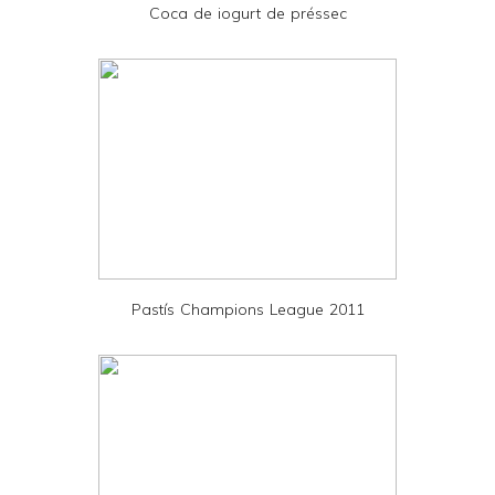
Coca de iogurt de préssec
n
d
l
y
a
n
d
P
D
Pastís Champions League 2011
F