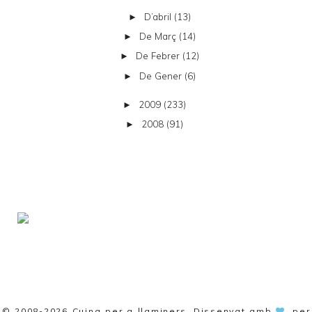
D’abril
(13)
►
De Març
(14)
►
De Febrer
(12)
►
De Gener
(6)
►
2009
(233)
►
2008
(91)
►
© 2008-2026
Cuina per a llaminers
. Dissenyat amb
per