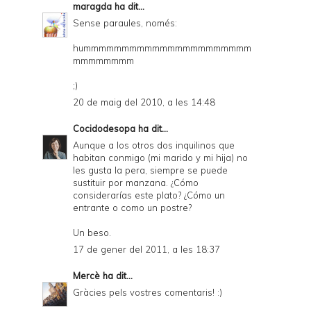
maragda
ha dit...
Sense paraules, només:
hummmmmmmmmmmmmmmmmmmmmm
mmmmmmmm
;)
20 de maig del 2010, a les 14:48
Cocidodesopa
ha dit...
Aunque a los otros dos inquilinos que
habitan conmigo (mi marido y mi hija) no
les gusta la pera, siempre se puede
sustituir por manzana. ¿Cómo
considerarías este plato? ¿Cómo un
entrante o como un postre?
Un beso.
17 de gener del 2011, a les 18:37
Mercè
ha dit...
Gràcies pels vostres comentaris! :)