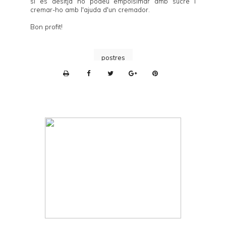
si es desitja ho podeu empolsimar amb sucre i
cremar-ho amb l'ajuda d'un cremador.
Bon profit!
postres
P
r
i
n
t
e
r
F
r
i
e