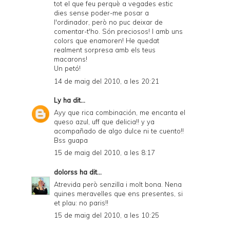
tot el que feu perquè a vegades estic
dies sense poder-me posar a
l'ordinador, però no puc deixar de
comentar-t'ho. Són preciosos! I amb uns
colors que enamoren! He quedat
realment sorpresa amb els teus
macarons!
Un petó!
14 de maig del 2010, a les 20:21
Ly
ha dit...
Ayy que rica combinación, me encanta el
queso azul, uff que delicia!! y ya
acompañado de algo dulce ni te cuento!!
Bss guapa
15 de maig del 2010, a les 8:17
dolorss
ha dit...
Atrevida però senzilla i molt bona. Nena
quines meravelles que ens presentes, si
et plau: no paris!!
15 de maig del 2010, a les 10:25