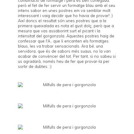
combinació de formatge i pera és ben coneguda,
però el fet de fer servir un formatge blau amb el seu
intens sabor en unes postres em va semblar molt
interessant i vaig decidir que ho havia de provar! ;)
Així doncs el resultat són unes postres que a la
primera queixalada es nota el gust dolç, però que a
mesura que vas assaborint surt el picant i la
intensitat del gorgonzola. Aquestes postres haig de
confessar que l'A., que li encanten els formatges
blaus, les va trobar sensacionals. Ara bé, una
servidora, que és de sabors més suaus, no la van
acabar de convèncer del tot. Per tant, si no sabeu si
us agradarà, només heu de fer que provar-la per
sortir de dubtes. ;)