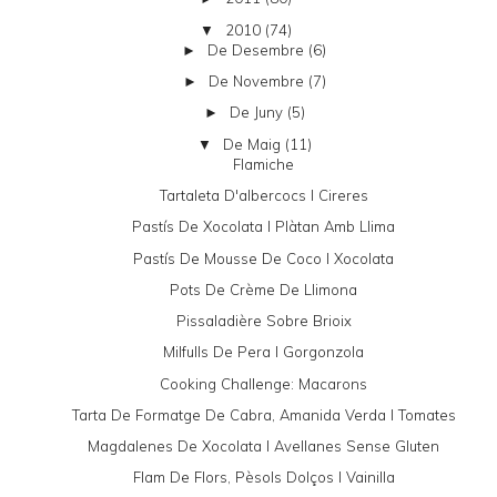
2010
(74)
▼
De Desembre
(6)
►
De Novembre
(7)
►
De Juny
(5)
►
De Maig
(11)
▼
Flamiche
Tartaleta D'albercocs I Cireres
Pastís De Xocolata I Plàtan Amb Llima
Pastís De Mousse De Coco I Xocolata
Pots De Crème De Llimona
Pissaladière Sobre Brioix
Milfulls De Pera I Gorgonzola
Cooking Challenge: Macarons
Tarta De Formatge De Cabra, Amanida Verda I Tomates
Magdalenes De Xocolata I Avellanes Sense Gluten
Flam De Flors, Pèsols Dolços I Vainilla