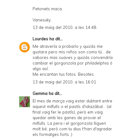
Petonets maca,
Vanesuky.
13 de maig del 2010, a les 14:48
Lourdes
ha dit...
Me atravería a probarlo y quizás me
gustara pero mis niños son como tú... de
sabores mas suaves y quizás convendría
cambiar el gorgonzola por philadelphia ó
algo así.
Me encantan tus fotos. Besotes.
13 de maig del 2010, a les 16:01
Gemma
ha dit...
El mes de marça vaig estar dubtant entre
aquest milfulls o el pastís d'idiazábal... (al
final vaig fer le pastís), però em vaig
quedar amb les ganes de provar el
milfulls. La pera i el gorgonzola lliguen
molt bé, però com tu dius t'han d'agradar
els formatges forts ;)