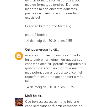
amb un formatge fort m'agradés. Soc
més de formatges tendres. De totes
maneres m'han encantat aquestes
postres i em sembla una presentació
exquisida!
Preciosa la fotografia Mercè :-)
un petó bonica.
14 de maig del 2010, a les 1:55
Cuinagenerosa
ha dit...
m'encanta aquesta combinació de la
fruita amb el formatge, i en aquest cas
estic més amb l'a., perquè m'agraden els
gustos forts, i amb un formatge encara
més potent com el gorgonzola, com el
roquefort, les peres queden tant o més
bé.
14 de maig del 2010, a les 10:35
MAR
ha dit...
Que bonisssssssssssim .. jo feia una
cosa semblant però amb carpaccio de