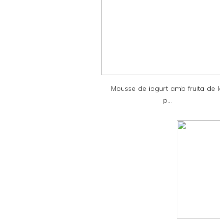
e
r
F
r
i
e
Mousse de iogurt amb fruita de 
n
p...
d
l
y
a
n
d
P
D