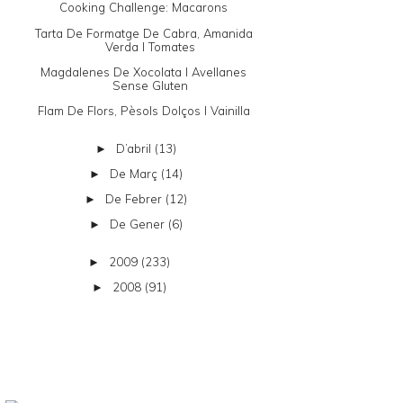
Cooking Challenge: Macarons
Tarta De Formatge De Cabra, Amanida
Verda I Tomates
Magdalenes De Xocolata I Avellanes
Sense Gluten
Flam De Flors, Pèsols Dolços I Vainilla
D’abril
(13)
►
De Març
(14)
►
De Febrer
(12)
►
De Gener
(6)
►
2009
(233)
►
2008
(91)
►