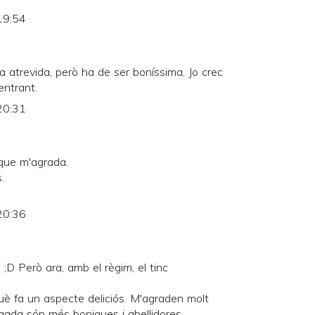
19:54
 atrevida, però ha de ser boníssima, Jo crec
entrant.
20:31
 que m'agrada.
.
20:36
 ;D Però ara, amb el règim, el tinc
uè fa un aspecte deliciós. M'agraden molt
gada són més boniques i abellidores.