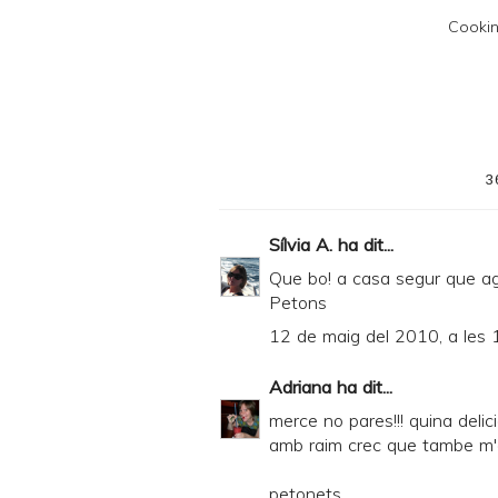
F
Cookin
3
Sílvia A.
ha dit...
Que bo! a casa segur que ag
Petons
12 de maig del 2010, a les 
Adriana
ha dit...
merce no pares!!! quina delic
amb raim crec que tambe m'e
petonets