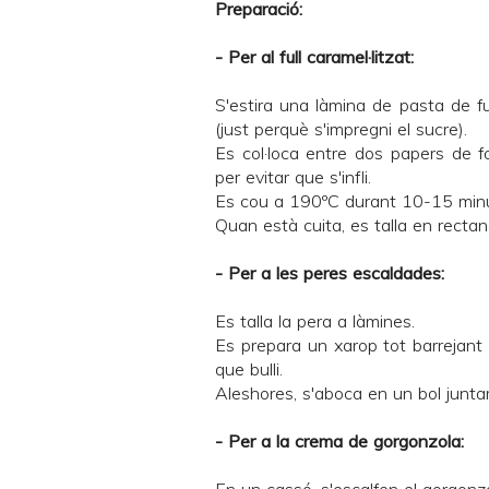
Preparació:
- Per al full caramel·litzat:
S'estira una làmina de pasta de f
(just perquè s'impregni el sucre).
Es col·loca entre dos papers de f
per evitar que s'infli.
Es cou a 190ºC durant 10-15 minu
Quan està cuita, es talla en recta
- Per a les peres escaldades:
Es talla la pera a làmines.
Es prepara un xarop tot barrejant l
que bulli.
Aleshores, s'aboca en un bol junt
- Per a la crema de gorgonzola: