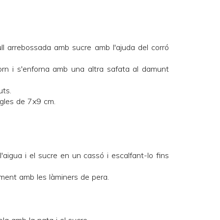
ull arrebossada amb sucre amb l'ajuda del corró
orn i s'enforna amb una altra safata al damunt
ts.
ngles de 7x9 cm.
'aigua i el sucre en un cassó i escalfant-lo fins
ament amb les làminers de pera.