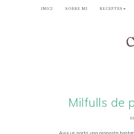
INICI
SOBRE MI
RECEPTES
Milfulls de
D
Avui us porto una proposta bastan