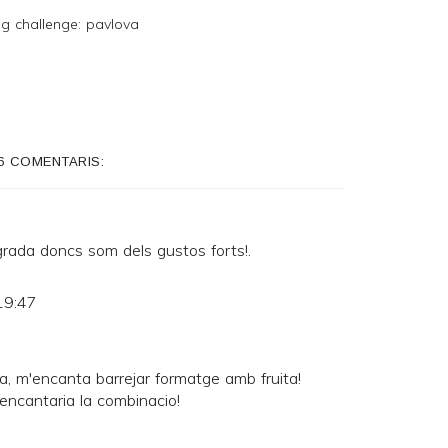
g challenge: pavlova
6 COMENTARIS:
rada doncs som dels gustos forts!.
19:47
ia, m'encanta barrejar formatge amb fruita!
ncantaria la combinacio!