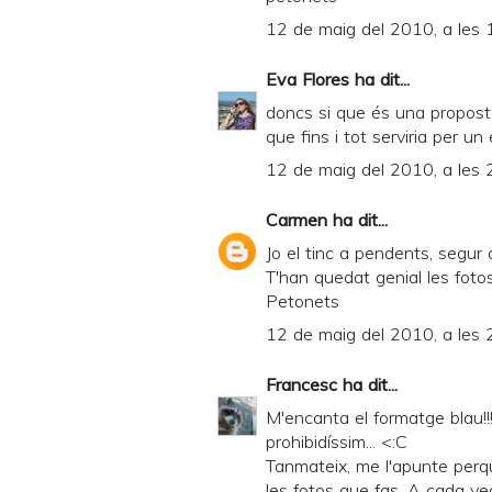
12 de maig del 2010, a les 
Eva Flores
ha dit...
doncs si que és una proposta
que fins i tot serviria per un 
12 de maig del 2010, a les 
Carmen
ha dit...
Jo el tinc a pendents, segur
T'han quedat genial les fotos
Petonets
12 de maig del 2010, a les 
Francesc
ha dit...
M'encanta el formatge blau!!!
prohibidíssim... <:C
Tanmateix, me l'apunte perq
les fotos que fas. A cada ve