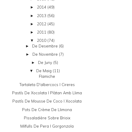
2014
(49)
►
2013
(56)
►
2012
(45)
►
2011
(80)
►
2010
(74)
▼
De Desembre
(6)
►
De Novembre
(7)
►
De Juny
(5)
►
De Maig
(11)
▼
Flamiche
Tartaleta D'albercocs I Cireres
Pastís De Xocolata I Plàtan Amb Llima
Pastís De Mousse De Coco I Xocolata
Pots De Crème De Llimona
Pissaladière Sobre Brioix
Milfulls De Pera I Gorgonzola