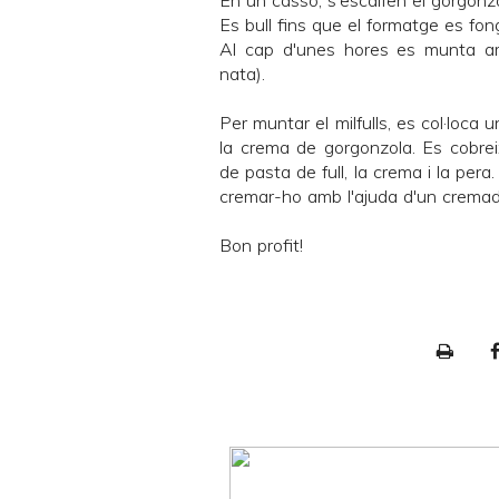
En un cassó, s'escalfen el gorgonzo
Es bull fins que el formatge es fong
Al cap d'unes hores es munta amb
nata).
Per muntar el milfulls, es col·loca
la crema de gorgonzola. Es cobre
de pasta de full, la crema i la per
cremar-ho amb l'ajuda d'un cremad
Bon profit!
P
r
i
n
t