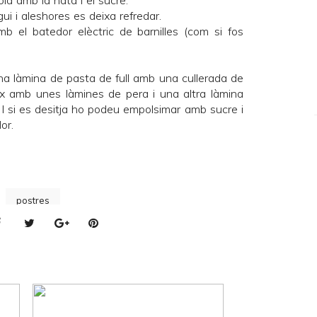
la amb la nata i el sucre.
ui i aleshores es deixa refredar.
 el batedor elèctric de barnilles (com si fos
 una làmina de pasta de full amb una cullerada de
ix amb unes làmines de pera i una altra làmina
a. I si es desitja ho podeu empolsimar amb sucre i
or.
postres