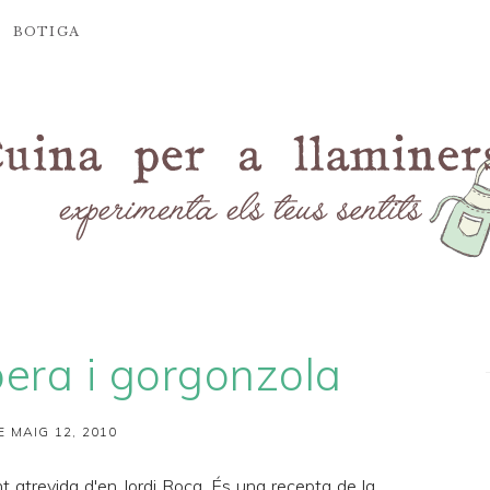
BOTIGA
 pera i gorgonzola
E MAIG 12, 2010
t atrevida d'en
Jordi Roca
. És una recepta de la