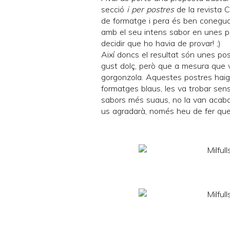
secció
i per postres
de la revista
C
de formatge i pera és ben coneguda
amb el seu intens sabor en unes p
decidir que ho havia de provar! ;)
Així doncs el resultat són unes po
gust dolç, però que a mesura que va
gorgonzola. Aquestes postres haig 
formatges blaus, les va trobar sen
sabors més suaus, no la van acabar
us agradarà, només heu de fer que p