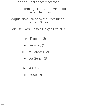
Cooking Challenge: Macarons
Tarta De Formatge De Cabra, Amanida
Verda I Tomates
Magdalenes De Xocolata I Avellanes
Sense Gluten
Flam De Flors, Pèsols Dolços I Vainilla
D’abril
(13)
►
De Març
(14)
►
De Febrer
(12)
►
De Gener
(6)
►
2009
(233)
►
2008
(91)
►