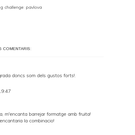
g challenge: pavlova
6 COMENTARIS:
rada doncs som dels gustos forts!.
19:47
ia, m'encanta barrejar formatge amb fruita!
ncantaria la combinacio!