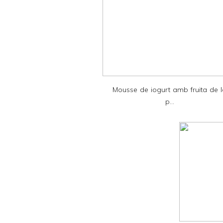
e
r
F
r
i
e
Mousse de iogurt amb fruita de 
n
p...
d
l
y
a
n
d
P
D