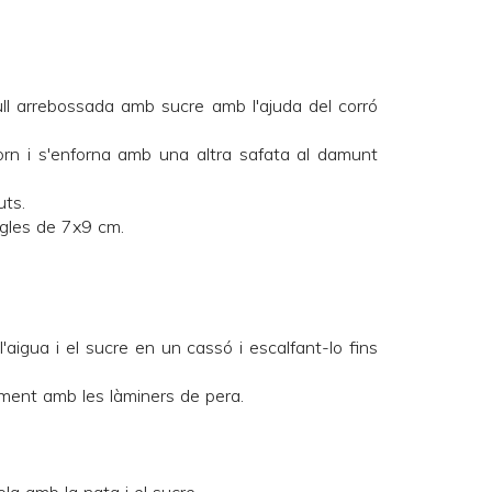
ull arrebossada amb sucre amb l'ajuda del corró
orn i s'enforna amb una altra safata al damunt
ts.
ngles de 7x9 cm.
'aigua i el sucre en un cassó i escalfant-lo fins
ament amb les làminers de pera.