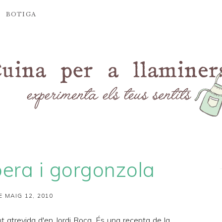
BOTIGA
 pera i gorgonzola
E MAIG 12, 2010
t atrevida d'en
Jordi Roca
. És una recepta de la