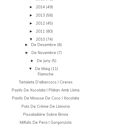
2014
(49)
►
2013
(56)
►
2012
(45)
►
2011
(80)
►
2010
(74)
▼
De Desembre
(6)
►
De Novembre
(7)
►
De Juny
(5)
►
De Maig
(11)
▼
Flamiche
Tartaleta D'albercocs I Cireres
Pastís De Xocolata I Plàtan Amb Llima
Pastís De Mousse De Coco I Xocolata
Pots De Crème De Llimona
Pissaladière Sobre Brioix
Milfulls De Pera I Gorgonzola