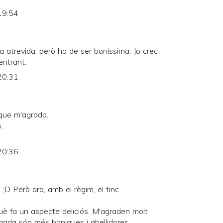
19:54
 atrevida, però ha de ser boníssima, Jo crec
entrant.
20:31
 que m'agrada.
.
20:36
 ;D Però ara, amb el règim, el tinc
uè fa un aspecte deliciós. M'agraden molt
gada són més boniques i abellidores.