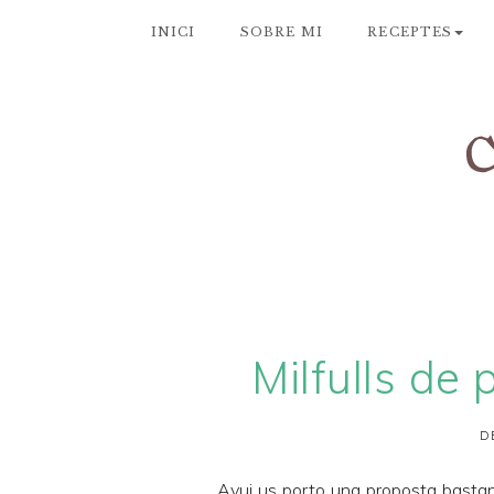
INICI
SOBRE MI
RECEPTES
Milfulls de
D
Avui us porto una proposta bastan