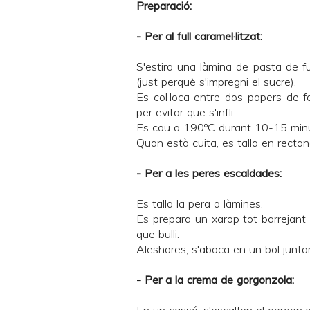
Preparació:
- Per al full caramel·litzat:
S'estira una làmina de pasta de f
(just perquè s'impregni el sucre).
Es col·loca entre dos papers de f
per evitar que s'infli.
Es cou a 190ºC durant 10-15 minu
Quan està cuita, es talla en recta
- Per a les peres escaldades:
Es talla la pera a làmines.
Es prepara un xarop tot barrejant l
que bulli.
Aleshores, s'aboca en un bol junt
- Per a la crema de gorgonzola: