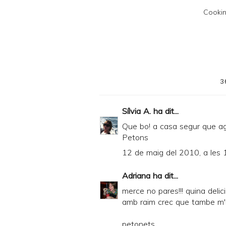
F
Cookin
3
Sílvia A.
ha dit...
Que bo! a casa segur que ag
Petons
12 de maig del 2010, a les 
Adriana
ha dit...
merce no pares!!! quina delic
amb raim crec que tambe m'e
petonets