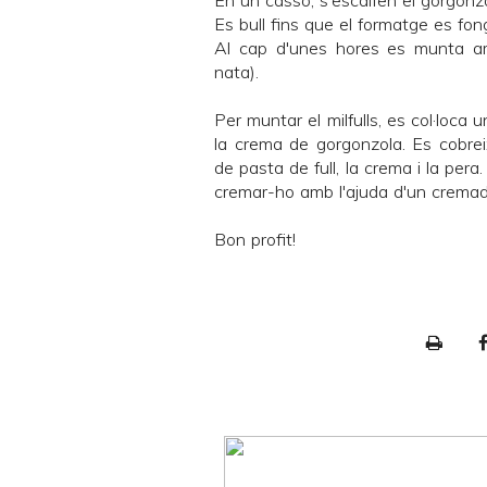
En un cassó, s'escalfen el gorgonzo
Es bull fins que el formatge es fong
Al cap d'unes hores es munta amb
nata).
Per muntar el milfulls, es col·loca
la crema de gorgonzola. Es cobre
de pasta de full, la crema i la per
cremar-ho amb l'ajuda d'un cremad
Bon profit!
P
r
i
n
t