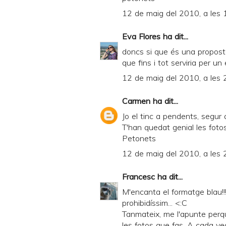
12 de maig del 2010, a les 
Eva Flores
ha dit...
doncs si que és una proposta
que fins i tot serviria per un 
12 de maig del 2010, a les 
Carmen
ha dit...
Jo el tinc a pendents, segur
T'han quedat genial les fotos
Petonets
12 de maig del 2010, a les 
Francesc
ha dit...
M'encanta el formatge blau!!!
prohibidíssim... <:C
Tanmateix, me l'apunte perq
les fotos que fas. A cada ve