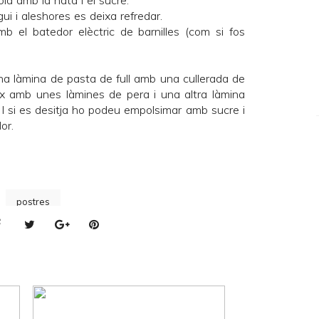
la amb la nata i el sucre.
ui i aleshores es deixa refredar.
 el batedor elèctric de barnilles (com si fos
 una làmina de pasta de full amb una cullerada de
ix amb unes làmines de pera i una altra làmina
a. I si es desitja ho podeu empolsimar amb sucre i
or.
postres