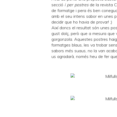
secció
i per postres
de la revista
C
de formatge i pera és ben coneguda
amb el seu intens sabor en unes p
decidir que ho havia de provar! ;)
Així doncs el resultat són unes po
gust dolç, però que a mesura que va
gorgonzola. Aquestes postres haig 
formatges blaus, les va trobar sen
sabors més suaus, no la van acabar
us agradarà, només heu de fer que p