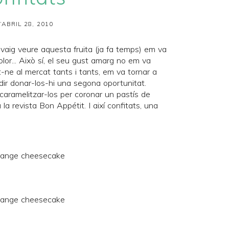
’ABRIL 28, 2010
vaig veure aquesta fruita (ja fa temps) em va
olor... Això sí, el seu gust amarg no em va
-ne al mercat tants i tants, em va tornar a
didir donar-los-hi una segona oportunitat.
caramelitzar-los per coronar un pastís de
 la revista
Bon Appétit
. I així confitats, una