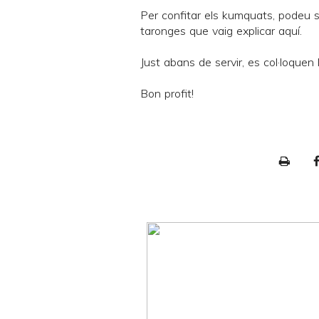
Per confitar els kumquats, podeu s
taronges que vaig explicar
aquí
.
Just abans de servir, es col·loque
Bon profit!
P
r
i
n
t
e
r
F