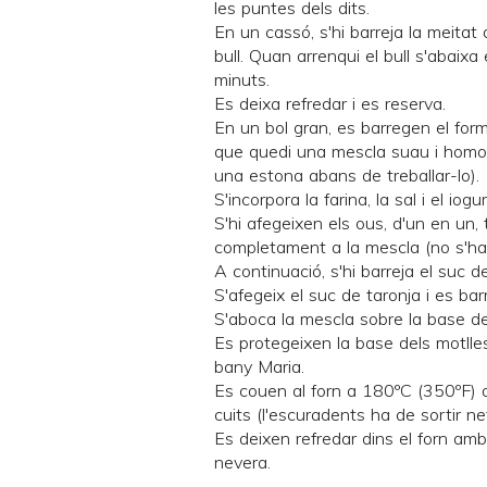
les puntes dels dits.
En un cassó, s'hi barreja la meitat
bull. Quan arrenqui el bull s'abaixa 
minuts.
Es deixa refredar i es reserva.
En un bol gran, es barregen el for
que quedi una mescla suau i homogè
una estona abans de treballar-lo).
S'incorpora la farina, la sal i el iogur
S'hi afegeixen els ous, d'un en un,
completament a la mescla (no s'ha
A continuació, s'hi barreja el suc d
S'afegeix el suc de taronja i es ba
S'aboca la mescla sobre la base de
Es protegeixen la base dels motlles
bany Maria.
Es couen al forn a 180ºC (350ºF) 
cuits (l'escuradents ha de sortir ne
Es deixen refredar dins el forn amb 
nevera.