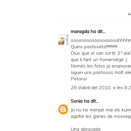
4
maragda
ha dit...
oooooooooooooooooohhhhh
Quins pastissets!!!!!!!!!!!!!
Dius que el van sortir 3? així
que li faré un homenatge ;)
Només les fotos ja enamoren
siguin uns pastissos molt el
Petons!
28 d’abril del 2010, a les 8:
Sonia
ha dit...
Jo no he menjat mai els kum
agafar les ganes de mossegar
Una abraçada,