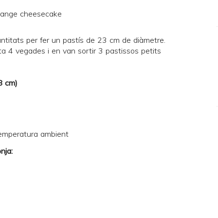
antitats per fer un pastís de 23 cm de diàmetre.
ta 4 vegades i en van sortir 3 pastissos petits
 8 cm)
temperatura ambient
nja: