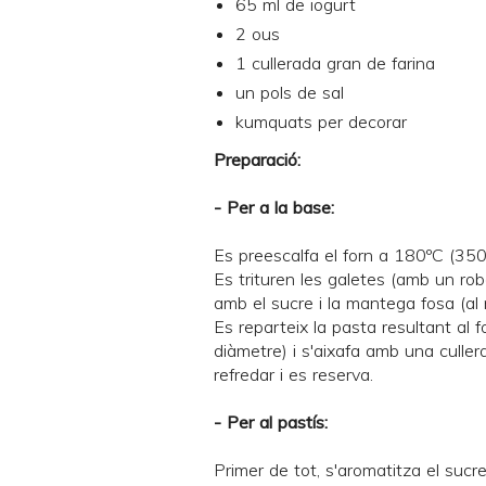
65 ml de iogurt
2 ous
1 cullerada gran de farina
un pols de sal
kumquats per decorar
Preparació:
- Per a la base:
Es preescalfa el forn a 180ºC (350
Es trituren les galetes (amb un ro
amb el sucre i la mantega fosa (al
Es reparteix la pasta resultant al
diàmetre) i s'aixafa amb una culler
refredar i es reserva.
- Per al pastís:
Primer de tot, s'aromatitza el sucr