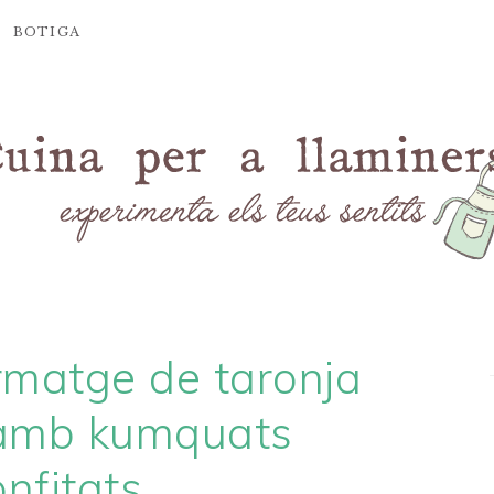
BOTIGA
rmatge de taronja
 amb kumquats
onfitats