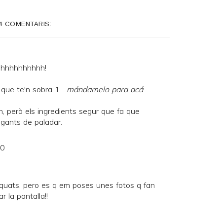
4 COMENTARIS:
hhhhhhhhhh!
 que te'n sobra 1...
mándamelo para acá
, però els ingredients segur que fa que
egants de paladar.
20
quats, pero es q em poses unes fotos q fan
 la pantalla!!