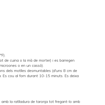
ºF).
bot de cuina o la mà de morter) i es barregen
 microones o en un cassó).
 fons dels motlles desmuntables (d'uns 8 cm de
a. Es cou al forn durant 10-15 minuts. Es deixa
e amb la ratlladura de taronja tot fregant-lo amb