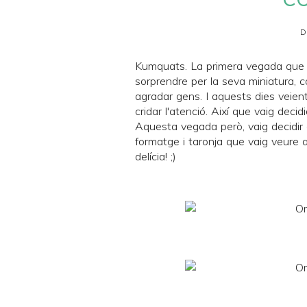
D
Kumquats
. La primera vegada que 
sorprendre per la seva miniatura, c
agradar gens. I aquests dies veient
cridar l'atenció. Així que vaig deci
Aquesta vegada però, vaig decidir 
formatge i taronja que vaig veure a
delícia! ;)