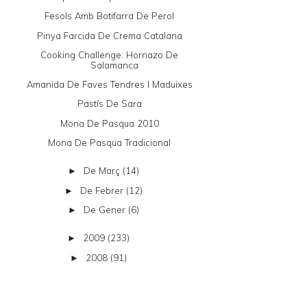
Fesols Amb Botifarra De Perol
Pinya Farcida De Crema Catalana
Cooking Challenge: Hornazo De
Salamanca
Amanida De Faves Tendres I Maduixes
Pastís De Sara
Mona De Pasqua 2010
Mona De Pasqua Tradicional
De Març
(14)
►
De Febrer
(12)
►
De Gener
(6)
►
2009
(233)
►
2008
(91)
►