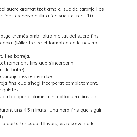
 del sucre aromatitzat amb el suc de taronja i es
el foc i es deixa bullir a foc suau durant 10
matge cremós amb l'altra meitat del sucre fins
nia. (Millor treure el formatge de la nevera
t. I es barreja.
 tot remenant fins que s'incorporin
n de batre).
e taronja i es remena bé.
rreja fins que s'hagi incorporat completament.
 galetes.
 amb paper d'alumini i es col·loquen dins un
durant uns 45 minuts- una hora fins que siguin
t).
la porta tancada. I llavors, es reserven a la