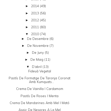
2014
(49)
►
2013
(56)
►
2012
(45)
►
2011
(80)
►
2010
(74)
▼
De Desembre
(6)
►
De Novembre
(7)
►
De Juny
(5)
►
De Maig
(11)
►
D’abril
(13)
▼
Fideuà Vegetal
Pastís De Formatge De Taronja Coronat
Amb Kumquats...
Crema De Vainilla I Cardamom
Pastís De Roses I Menta
Crema De Mandarines Amb Mel I Mató
Aspic De Nespres A La Mel