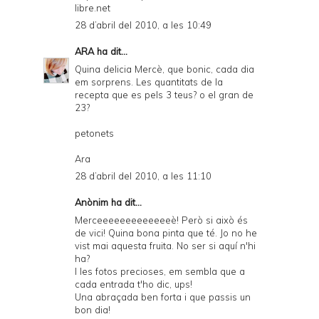
libre.net
28 d’abril del 2010, a les 10:49
ARA
ha dit...
Quina delicia Mercè, que bonic, cada dia
em sorprens. Les quantitats de la
recepta que es pels 3 teus? o el gran de
23?
petonets
Ara
28 d’abril del 2010, a les 11:10
Anònim ha dit...
Merceeeeeeeeeeeeeè! Però si això és
de vici! Quina bona pinta que té. Jo no he
vist mai aquesta fruita. No ser si aquí n'hi
ha?
I les fotos precioses, em sembla que a
cada entrada t'ho dic, ups!
Una abraçada ben forta i que passis un
bon dia!