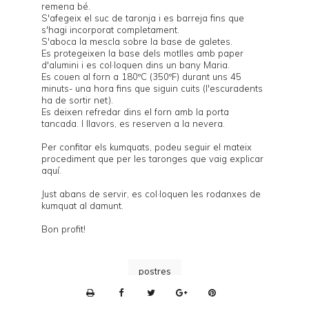
remena bé.
S'afegeix el suc de taronja i es barreja fins que
s'hagi incorporat completament.
S'aboca la mescla sobre la base de galetes.
Es protegeixen la base dels motlles amb paper
d'alumini i es col·loquen dins un bany Maria.
Es couen al forn a 180ºC (350ºF) durant uns 45
minuts- una hora fins que siguin cuits (l'escuradents
ha de sortir net).
Es deixen refredar dins el forn amb la porta
tancada. I llavors, es reserven a la nevera.
Per confitar els kumquats, podeu seguir el mateix
procediment que per les taronges que vaig explicar
aquí
.
Just abans de servir, es col·loquen les rodanxes de
kumquat al damunt.
Bon profit!
postres
P