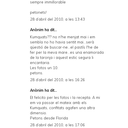
sempre immillorable
petonets!
28 d’abril del 2010, a les 13:43
Anònim ha dit...
Kumquats??? no n'he menjat mai i em
sembla no ho havia sentit mai...serà
qüestió de buscar-ne...el pastís l'he de
fer per la meva mare...es una enamorada
de la taronja i aquest estic segura li
encantaria.
Les fotos un 10.
petons.
28 d’abril del 2010, a les 16:26
Anònim ha dit...
Et felicito per les fotos i la recepta. A mi
em va passar el mateix amb els
Kumquats, confitats agafen una altra
dimensio.
Petons desde Florida
28 d’abril del 2010, a les 17:06