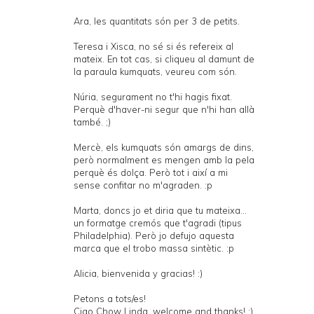
Ara, les quantitats són per 3 de petits.
Teresa i Xisca, no sé si és refereix al
mateix. En tot cas, si cliqueu al damunt de
la paraula kumquats, veureu com són.
Núria, segurament no t'hi hagis fixat.
Perquè d'haver-ni segur que n'hi han allà
també. ;)
Mercè, els kumquats són amargs de dins,
però normalment es mengen amb la pela
perquè és dolça. Però tot i així a mi
sense confitar no m'agraden. :p
Marta, doncs jo et diria que tu mateixa...
un formatge cremós que t'agradi (tipus
Philadelphia). Però jo defujo aquesta
marca que el trobo massa sintètic. :p
Alicia, bienvenida y gracias! :)
Petons a tots/es!
Ciao Chow Linda, welcome and thanks! :)