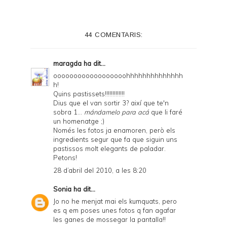
44 COMENTARIS:
maragda
ha dit...
oooooooooooooooooohhhhhhhhhhhhhh
h!
Quins pastissets!!!!!!!!!!!!!
Dius que el van sortir 3? així que te'n
sobra 1...
mándamelo para acá
que li faré
un homenatge ;)
Només les fotos ja enamoren, però els
ingredients segur que fa que siguin uns
pastissos molt elegants de paladar.
Petons!
28 d’abril del 2010, a les 8:20
Sonia
ha dit...
Jo no he menjat mai els kumquats, pero
es q em poses unes fotos q fan agafar
les ganes de mossegar la pantalla!!