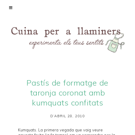
Pastís de formatge de
taronja coronat amb
kumquats confitats
D’ABRIL 28, 2010
Kumquats
. La primera vegada que vaig veure
aquesta fruita (ja fa temps) em va sorprendre per la