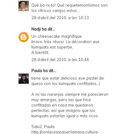
Qué bo-ni-to! Qué requetemonísimos son
los cítricos canijos estos...
28 d’abril del 2010, a les 10:13
Nadji
ha dit...
Un cheesecake magnifique.
bravo, très réussi. La décoration aux
kumquats est superbe.
A bientôt.
28 d’abril del 2010, a les 10:44
Paula
ha dit...
tiene que estar delicioso ese pastel de
queso con los kumquats confitados ;)
A mi las naranjas siempre me parecieron
muy amargas, pero las que hice
confitadas en casa me quedaron
perfectas, así que imagino que los
kumquats estarían igual o más ricos.
Salu2, Paula
http://conlaszarpasenlamasa.cultura-