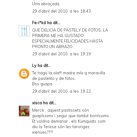
Una abraçada.
29 d’abril del 2010, a les 18:43
Fe-i*ká
ha dit...
QUE DELICIA DE PASTEL,Y DE FOTOS, LA
PRIMERA ME HA GUSTADO
ESPECIALMENTE.FELICIDADES.HASTA
PRONTO.UN ABRAZO.
29 d’abril del 2010, a les 19:19
Ly
ha dit...
Te hago la ola!!! madre mía q maravilla
de pastelito y de fotos.
Bss guapa
29 d’abril del 2010, a les 19:22
xisca
ha dit...
Mercè , aquest pastissets són
guapíssims i segur que també boníssims .
Et voldria demanar , els Kumquats com
diu la Teresa són les taronges
xienses????