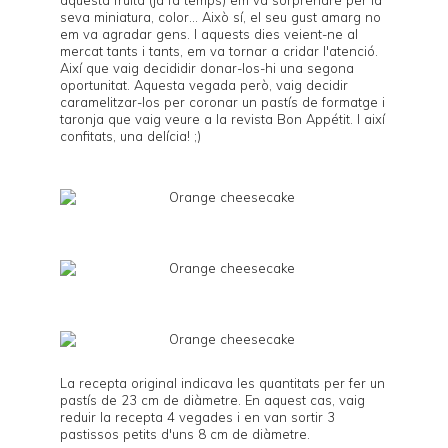
seva miniatura, color... Això sí, el seu gust amarg no
em va agradar gens. I aquests dies veient-ne al
mercat tants i tants, em va tornar a cridar l'atenció.
Així que vaig decididir donar-los-hi una segona
oportunitat. Aquesta vegada però, vaig decidir
caramelitzar-los per coronar un pastís de formatge i
taronja que vaig veure a la revista
Bon Appétit
. I així
confitats, una delícia! ;)
La recepta original indicava les quantitats per fer un
pastís de 23 cm de diàmetre. En aquest cas, vaig
reduir la recepta 4 vegades i en van sortir 3
pastissos petits d'uns 8 cm de diàmetre.