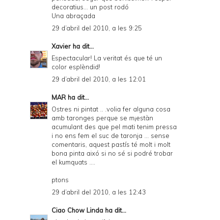
decoratius... un post rodó
Una abraçada
29 d’abril del 2010, a les 9:25
Xavier
ha dit...
Espectacular! La veritat és que té un
color esplèndid!
29 d’abril del 2010, a les 12:01
MAR
ha dit...
Ostres ni pintat .. .volia fer alguna cosa
amb taronges perque se m¡estàn
acumulant des que pel mati tenim pressa
i no ens fem el suc de taronja ... sense
comentaris, aquest pastís té molt i molt
bona pinta aixó si no sé si podré trobar
el kumquats ....
ptons
29 d’abril del 2010, a les 12:43
Ciao Chow Linda
ha dit...