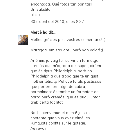
encantada. Qué fotos tan bonitas!!!
Un saludito,
alicia
30 d’abril del 2010, a les 8:37
Mercè
ha dit...
Moltes gràcies pels vostres comentaris! :)
Maragda, em sap greu però van volar! ;)
Anònim, jo vaig fer servir un formatge
cremós que m'agrada del súper, diríem
que és tipus Philadelphia, però no
Philadelphia que trobo que té un gust
molt sintètic. :p Pel que fa als pastissos
que porten formatge de cabra,
normalment és també un formatge de
barra però cremós, que es pugui untar
amb certa facilitat.
Nadji, bienvenue et merci! Je suis
contente que vous avez aimé les
kumquats confits sur le gâteau.
Au revoir!