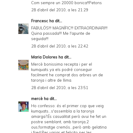
Com sempre un 20000 bonica!!Petons
28 d’abril del 2010, a les 21:29
Francesc
ha dit...
FABULÓS!!! MAGNÍFIC!!! EXTRAORDINARI!!!
Quina passada!!! Me l'apunte de
seguida!!!
28 d’abril del 2010, a les 22:42
Maria Dolores
ha dit...
Mercè bonissima recepta i per el
kumquats ya els podré conseguir
facilment he comprat dos arbres un de
taronja i altre de llima.
28 d’abril del 2010, a les 23:51
mercè
ha dit...
Ho confesso: és el primer cop que veig
kumquats...s'assembla a la taronja
amarga?.És casualitat però avui he fet un
postre semblant, amb taronja,2
ous,formatge cremós...però amb gelatina
i fred.Per variar et felicito per les