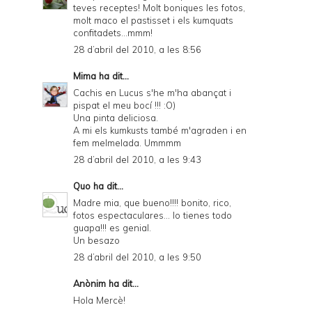
teves receptes! Molt boniques les fotos,
molt maco el pastisset i els kumquats
confitadets...mmm!
28 d’abril del 2010, a les 8:56
Mima
ha dit...
Cachis en Lucus s'he m'ha abançat i
pispat el meu bocí !!! :O)
Una pinta deliciosa.
A mi els kumkusts també m'agraden i en
fem melmelada. Ummmm
28 d’abril del 2010, a les 9:43
Quo
ha dit...
Madre mia, que bueno!!!! bonito, rico,
fotos espectaculares... lo tienes todo
guapa!!! es genial.
Un besazo
28 d’abril del 2010, a les 9:50
Anònim ha dit...
Hola Mercè!