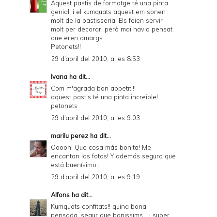
Aquest pastis de formatge té una pinta
genial! i el kumquats aquest em sonen
molt de la pastisseria. Els feien servir
molt per decorar, però mai havia pensat
que eren amargs.
Petonets!!
29 d’abril del 2010, a les 8:53
Ivana
ha dit...
Com m'agrada bon appetit!!!
aquest pastis té una pinta increible!
petonets
29 d’abril del 2010, a les 9:03
marilu perez
ha dit...
Ooooh! Que cosa más bonita! Me
encantan las fotos! Y además seguro que
está buenísimo...
29 d’abril del 2010, a les 9:19
Alfons
ha dit...
Kumquats confitats!! quina bona
pensada, segur que bonissims... i super