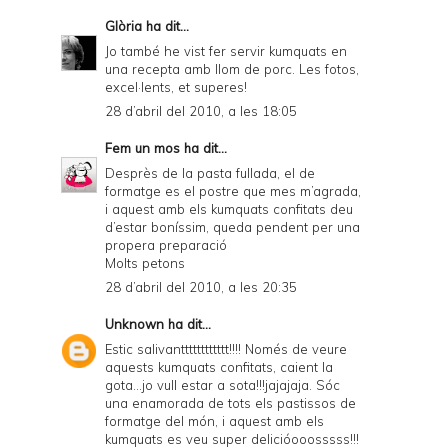
Glòria
ha dit...
Jo també he vist fer servir kumquats en
una recepta amb llom de porc. Les fotos,
excel·lents, et superes!
28 d’abril del 2010, a les 18:05
Fem un mos
ha dit...
Desprès de la pasta fullada, el de
formatge es el postre que mes m’agrada,
i aquest amb els kumquats confitats deu
d’estar boníssim, queda pendent per una
propera preparació
Molts petons
28 d’abril del 2010, a les 20:35
Unknown
ha dit...
Estic salivantttttttttttt!!!! Només de veure
aquests kumquats confitats, caient la
gota...jo vull estar a sota!!!jajajaja. Sóc
una enamorada de tots els pastissos de
formatge del món, i aquest amb els
kumquats es veu super delicióooosssss!!!