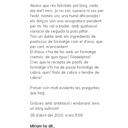
Abans que res felicitats pel blog, cada
dia me'l miro. Jo no sóc cuinera ni res per
l'estil, només sóc una humil aficionada i
els dolços són una assignatura pendent
per mi. No val a badar, amb qualsevol
variació de seguida la pots pifiar.
Tinc un dubte amb els ingredients de
pastissos de formatge com el d'avui, que
per cert, m'encanten!
El d'avui s'ha de fer amb un formatge
cremós, de quin tipus? Filadelphia?
Crec que la recepta de pastís de
formatge s'hi ha de posar formatge de
cabra, quin? Rulo de cabra o tendre de
cabra?
Potser són molt evidents les preguntes
que faig...
Gràcies amb antelació i endavant, tens
un blog xulíssim!
28 d’abril del 2010, a les 9:58
Miriam
ha dit...