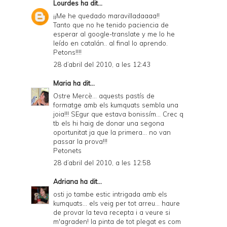
Lourdes
ha dit...
¡¡Me he quedado maravilladaaaa!!
Tanto que no he tenido paciencia de
esperar al google-translate y me lo he
leído en catalán.. al final lo aprendo.
Petons!!!!
28 d’abril del 2010, a les 12:43
Maria
ha dit...
Ostre Mercè... aquests pastís de
formatge amb els kumquats sembla una
joia!!! SEgur que estava bonissím... Crec q
tb els hi haig de donar una segona
oportunitat ja que la primera... no van
passar la prova!!!
Petonets
28 d’abril del 2010, a les 12:58
Adriana
ha dit...
osti jo tambe estic intrigada amb els
kumquats... els veig per tot arreu... haure
de provar la teva recepta i a veure si
m'agraden! la pinta de tot plegat es com