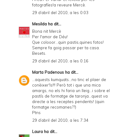
fotografíes!a reveure Mercè.
29 d’abril del 2010, a les 0:03
Mesilda
ha dit...
Bona nit Mercè
Per l'amor de Déu!
Que colooor...quin pastis,quines fotos!
Sempre fa goig passar per ta casa.
Besets.
29 d’abril del 2010, a les 0:16
Marta Padenous
ha dit...
...aquests kumquats...no tinc el plaer de
conèixer'ls!!! Però tot i que una mica
amargs, no els hi faria un lleig...i sobre el
pastís de formatge de taronja...quest va
directe a les receptes pendents! (quin
formatge recomanes??)
Ptns
29 d’abril del 2010, a les 7:34
Laura
ha dit...