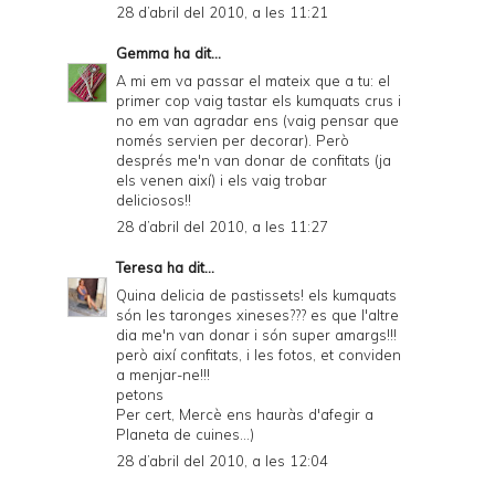
28 d’abril del 2010, a les 11:21
Gemma
ha dit...
A mi em va passar el mateix que a tu: el
primer cop vaig tastar els kumquats crus i
no em van agradar ens (vaig pensar que
només servien per decorar). Però
després me'n van donar de confitats (ja
els venen així) i els vaig trobar
deliciosos!!
28 d’abril del 2010, a les 11:27
Teresa
ha dit...
Quina delicia de pastissets! els kumquats
són les taronges xineses??? es que l'altre
dia me'n van donar i són super amargs!!!
però així confitats, i les fotos, et conviden
a menjar-ne!!!
petons
Per cert, Mercè ens hauràs d'afegir a
Planeta de cuines...)
28 d’abril del 2010, a les 12:04