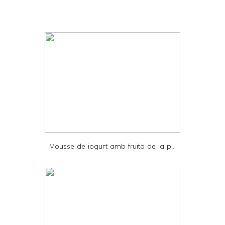
r
i
n
t
e
r
F
r
i
e
Mousse de iogurt amb fruita de la p...
n
d
l
y
a