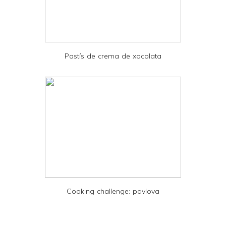
n
d
P
D
Pastís de crema de xocolata
F
Cooking challenge: pavlova