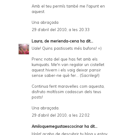
Amb el teu permís també me l'apunt en
aquest.
Una abraçada
29 d’abril del 2010, a les 20:33
Laura, de merienda-cena
ha dit...
Uale! Quins pastissets més bufons! =)
Prenc nota del que has fet amb els
kumquats. Me'n van regalar un cistellet
aquest hivern i els vaig deixar pansir
sense saber-ne què fer... (Sacrilegi!)
Continua fent maravelles com aquesta,
disfruto moltíssim cadascun dels teus
posts!
Una abraçada.
29 d’abril del 2010, a les 22:02
Amiloquemegustaescocinar
ha dit...
Hola! acabo de descubrir tu blog y estoy