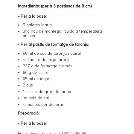
Ingredients: (per a 3 pastissos de 8 cm)
- Per a la base:
5 galetes Maria
una nou de mantega líquida a temperatura
ambient
- Per al pastís de formatge de taronja:
65 ml de suc de taronja natural
ratlladura de mitja taronja
227 g de formatge cremós
60 g de sucre
65 ml de iogurt
2 ous
1 cullerada gran de farina
un pols de sal
kumquats per decorar
Preparació:
- Per a la base:
Es preescalfa el forn a 180ºC (350ºF).