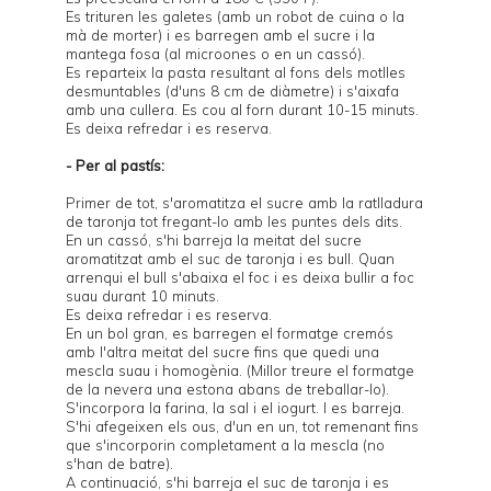
Es trituren les galetes (amb un robot de cuina o la
mà de morter) i es barregen amb el sucre i la
mantega fosa (al microones o en un cassó).
Es reparteix la pasta resultant al fons dels motlles
desmuntables (d'uns 8 cm de diàmetre) i s'aixafa
amb una cullera. Es cou al forn durant 10-15 minuts.
Es deixa refredar i es reserva.
- Per al pastís:
Primer de tot, s'aromatitza el sucre amb la ratlladura
de taronja tot fregant-lo amb les puntes dels dits.
En un cassó, s'hi barreja la meitat del sucre
aromatitzat amb el suc de taronja i es bull. Quan
arrenqui el bull s'abaixa el foc i es deixa bullir a foc
suau durant 10 minuts.
Es deixa refredar i es reserva.
En un bol gran, es barregen el formatge cremós
amb l'altra meitat del sucre fins que quedi una
mescla suau i homogènia. (Millor treure el formatge
de la nevera una estona abans de treballar-lo).
S'incorpora la farina, la sal i el iogurt. I es barreja.
S'hi afegeixen els ous, d'un en un, tot remenant fins
que s'incorporin completament a la mescla (no
s'han de batre).
A continuació, s'hi barreja el suc de taronja i es