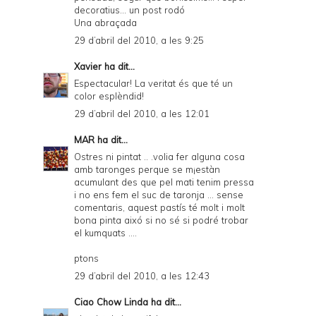
decoratius... un post rodó
Una abraçada
29 d’abril del 2010, a les 9:25
Xavier
ha dit...
Espectacular! La veritat és que té un
color esplèndid!
29 d’abril del 2010, a les 12:01
MAR
ha dit...
Ostres ni pintat .. .volia fer alguna cosa
amb taronges perque se m¡estàn
acumulant des que pel mati tenim pressa
i no ens fem el suc de taronja ... sense
comentaris, aquest pastís té molt i molt
bona pinta aixó si no sé si podré trobar
el kumquats ....
ptons
29 d’abril del 2010, a les 12:43
Ciao Chow Linda
ha dit...