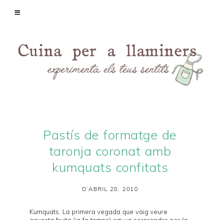
Pastís de formatge de
taronja coronat amb
kumquats confitats
D’ABRIL 28, 2010
Kumquats
. La primera vegada que vaig veure
aquesta fruita (ja fa temps) em va sorprendre per la