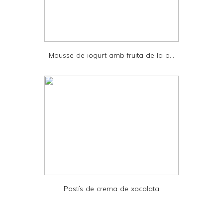
n
d
P
D
Mousse de iogurt amb fruita de la p...
F
Pastís de crema de xocolata