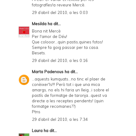
fotografíes!a reveure Mercè.
29 d’abril del 2010, a les 0:03
Mesilda
ha dit...
Bona nit Mercè
Per l'amor de Déu!
Que colooor...quin pastis,quines fotos!
Sempre fa goig passar per ta casa.
Besets.
29 d’abril del 2010, a les 0:16
Marta Padenous
ha dit...
...aquests kumquats...no tinc el plaer de
conèixer'ls!!! Però tot i que una mica
amargs, no els hi faria un lleig...i sobre el
pastís de formatge de taronja...quest va
directe a les receptes pendents! (quin
formatge recomanes??)
Ptns
29 d’abril del 2010, a les 7:34
Laura
ha dit...