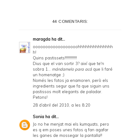
44 COMENTARIS:
maragda
ha dit...
oooooooooooooooooohhhhhhhhhhhhhh
h!
Quins pastissets!!!!!!!!!!!!!
Dius que el van sortir 3? així que te'n
sobra 1...
mándamelo para acá
que li faré
un homenatge ;)
Només les fotos ja enamoren, però els
ingredients segur que fa que siguin uns
pastissos molt elegants de paladar.
Petons!
28 d’abril del 2010, a les 8:20
Sonia
ha dit...
Jo no he menjat mai els kumquats, pero
es q em poses unes fotos q fan agafar
les ganes de mossegar la pantalla!!