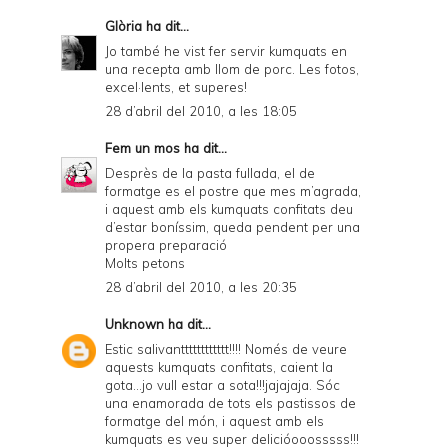
Glòria
ha dit...
Jo també he vist fer servir kumquats en
una recepta amb llom de porc. Les fotos,
excel·lents, et superes!
28 d’abril del 2010, a les 18:05
Fem un mos
ha dit...
Desprès de la pasta fullada, el de
formatge es el postre que mes m’agrada,
i aquest amb els kumquats confitats deu
d’estar boníssim, queda pendent per una
propera preparació
Molts petons
28 d’abril del 2010, a les 20:35
Unknown
ha dit...
Estic salivantttttttttttt!!!! Només de veure
aquests kumquats confitats, caient la
gota...jo vull estar a sota!!!jajajaja. Sóc
una enamorada de tots els pastissos de
formatge del món, i aquest amb els
kumquats es veu super delicióooosssss!!!