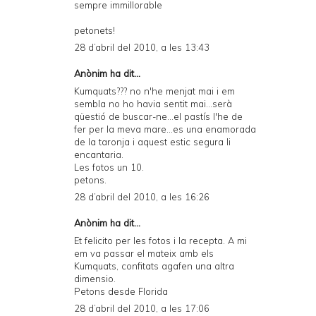
sempre immillorable
petonets!
28 d’abril del 2010, a les 13:43
Anònim ha dit...
Kumquats??? no n'he menjat mai i em
sembla no ho havia sentit mai...serà
qüestió de buscar-ne...el pastís l'he de
fer per la meva mare...es una enamorada
de la taronja i aquest estic segura li
encantaria.
Les fotos un 10.
petons.
28 d’abril del 2010, a les 16:26
Anònim ha dit...
Et felicito per les fotos i la recepta. A mi
em va passar el mateix amb els
Kumquats, confitats agafen una altra
dimensio.
Petons desde Florida
28 d’abril del 2010, a les 17:06