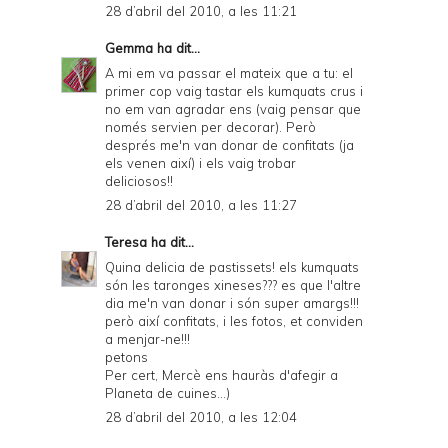
28 d’abril del 2010, a les 11:21
Gemma
ha dit...
A mi em va passar el mateix que a tu: el
primer cop vaig tastar els kumquats crus i
no em van agradar ens (vaig pensar que
només servien per decorar). Però
després me'n van donar de confitats (ja
els venen així) i els vaig trobar
deliciosos!!
28 d’abril del 2010, a les 11:27
Teresa
ha dit...
Quina delicia de pastissets! els kumquats
són les taronges xineses??? es que l'altre
dia me'n van donar i són super amargs!!!
però així confitats, i les fotos, et conviden
a menjar-ne!!!
petons
Per cert, Mercè ens hauràs d'afegir a
Planeta de cuines...)
28 d’abril del 2010, a les 12:04