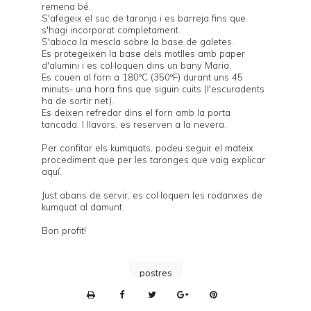
remena bé.
S'afegeix el suc de taronja i es barreja fins que
s'hagi incorporat completament.
S'aboca la mescla sobre la base de galetes.
Es protegeixen la base dels motlles amb paper
d'alumini i es col·loquen dins un bany Maria.
Es couen al forn a 180ºC (350ºF) durant uns 45
minuts- una hora fins que siguin cuits (l'escuradents
ha de sortir net).
Es deixen refredar dins el forn amb la porta
tancada. I llavors, es reserven a la nevera.
Per confitar els kumquats, podeu seguir el mateix
procediment que per les taronges que vaig explicar
aquí
.
Just abans de servir, es col·loquen les rodanxes de
kumquat al damunt.
Bon profit!
postres
P