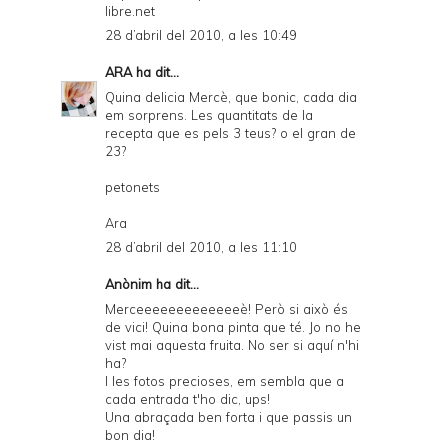
libre.net
28 d’abril del 2010, a les 10:49
ARA
ha dit...
Quina delicia Mercè, que bonic, cada dia
em sorprens. Les quantitats de la
recepta que es pels 3 teus? o el gran de
23?
petonets
Ara
28 d’abril del 2010, a les 11:10
Anònim ha dit...
Merceeeeeeeeeeeeeè! Però si això és
de vici! Quina bona pinta que té. Jo no he
vist mai aquesta fruita. No ser si aquí n'hi
ha?
I les fotos precioses, em sembla que a
cada entrada t'ho dic, ups!
Una abraçada ben forta i que passis un
bon dia!