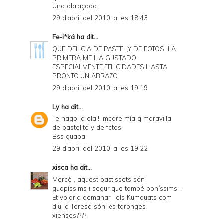
Una abraçada.
29 d’abril del 2010, a les 18:43
Fe-i*ká
ha dit...
QUE DELICIA DE PASTEL,Y DE FOTOS, LA
PRIMERA ME HA GUSTADO
ESPECIALMENTE.FELICIDADES.HASTA
PRONTO.UN ABRAZO.
29 d’abril del 2010, a les 19:19
Ly
ha dit...
Te hago la ola!!! madre mía q maravilla
de pastelito y de fotos.
Bss guapa
29 d’abril del 2010, a les 19:22
xisca
ha dit...
Mercè , aquest pastissets són
guapíssims i segur que també boníssims .
Et voldria demanar , els Kumquats com
diu la Teresa són les taronges
xienses????