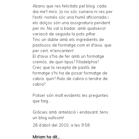
Abans que res felicitats pel blog, cada
dia me'l miro. Jo no sóc cuinera ni res per
l'estil, només sóc una humil aficionada i
els dolços són una assignatura pendent
per mi. No val a badar, amb qualsevol
variació de seguida la pots pifiar.
Tinc un dubte amb els ingredients de
pastissos de formatge com el d'avui, que
per cert, m'encanten!
El d'avui s'ha de fer amb un formatge
cremós, de quin tipus? Filadelphia?
Crec que la recepta de pastís de
formatge s'hi ha de posar formatge de
cabra, quin? Rulo de cabra o tendre de
cabra?
Potser són molt evidents les preguntes
que faig...
Gràcies amb antelació i endavant, tens
un blog xulíssim!
28 d’abril del 2010, a les 9:58
Miriam
ha dit...