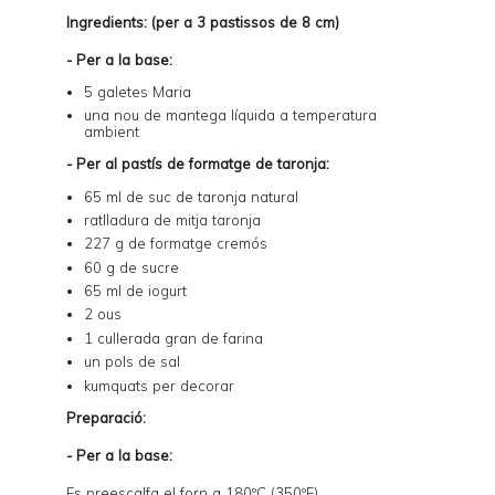
Ingredients: (per a 3 pastissos de 8 cm)
- Per a la base:
5 galetes Maria
una nou de mantega líquida a temperatura
ambient
- Per al pastís de formatge de taronja:
65 ml de suc de taronja natural
ratlladura de mitja taronja
227 g de formatge cremós
60 g de sucre
65 ml de iogurt
2 ous
1 cullerada gran de farina
un pols de sal
kumquats per decorar
Preparació:
- Per a la base:
Es preescalfa el forn a 180ºC (350ºF).