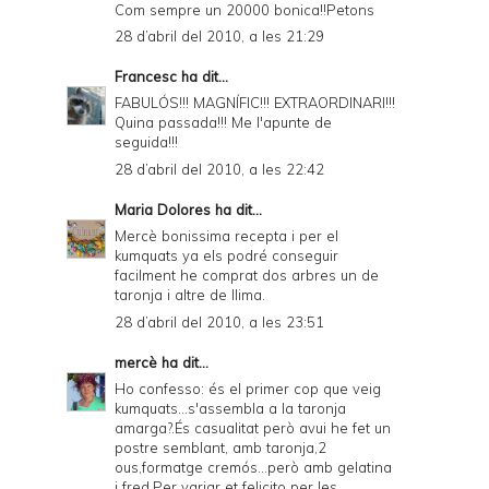
Com sempre un 20000 bonica!!Petons
28 d’abril del 2010, a les 21:29
Francesc
ha dit...
FABULÓS!!! MAGNÍFIC!!! EXTRAORDINARI!!!
Quina passada!!! Me l'apunte de
seguida!!!
28 d’abril del 2010, a les 22:42
Maria Dolores
ha dit...
Mercè bonissima recepta i per el
kumquats ya els podré conseguir
facilment he comprat dos arbres un de
taronja i altre de llima.
28 d’abril del 2010, a les 23:51
mercè
ha dit...
Ho confesso: és el primer cop que veig
kumquats...s'assembla a la taronja
amarga?.És casualitat però avui he fet un
postre semblant, amb taronja,2
ous,formatge cremós...però amb gelatina
i fred.Per variar et felicito per les