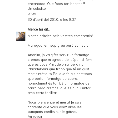
encantada. Qué fotos tan bonitas!!!
Un saludito,
alicia
30 d’abril del 2010, a les 8:37
Mercè
ha dit...
Moltes gràcies pels vostres comentaris! :)
Maragda, em sap greu però van volar! ;)
Anònim, jo vaig fer servir un formatge
cremós que m'agrada del súper, diríem
que és tipus Philadelphia, però no
Philadelphia que trobo que té un gust
molt sintètic. :p Pel que fa als pastissos
que porten formatge de cabra,
normalment és també un formatge de
barra però cremós, que es pugui untar
amb certa facilitat.
Nadji, bienvenue et merci! Je suis
contente que vous avez aimé les
kumquats confits sur le gâteau.
Au revoir!