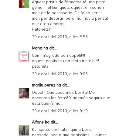
Aquest pastis de formatge té una pinta
genial! i el kumquats aquest em sonen
molt de la pastisseria. Els feien servir
molt per decorar, però mai havia pensat
que eren amargs.
Petonets!!
29 d’abril del 2010, a les 8:53
Ivana
ha dit...
Com m'agrada bon appetit!!!
aquest pastis té una pinta increible!
petonets
29 d’abril del 2010, a les 9:03
marilu perez
ha dit...
Ooooh! Que cosa más bonita! Me
encantan las fotos! Y además seguro que
está buenísimo...
29 d’abril del 2010, a les 9:19
Alfons
ha dit...
Kumquats confitats!! quina bona
pensada, segur que bonissims... i super