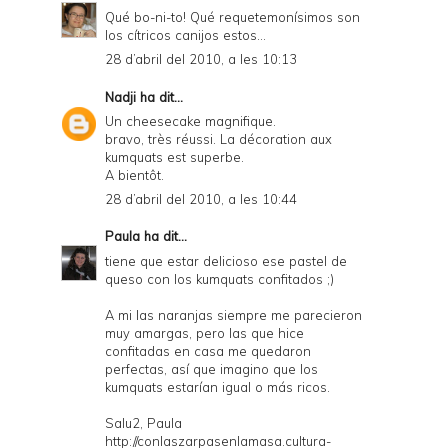
Qué bo-ni-to! Qué requetemonísimos son
los cítricos canijos estos...
28 d’abril del 2010, a les 10:13
Nadji
ha dit...
Un cheesecake magnifique.
bravo, très réussi. La décoration aux
kumquats est superbe.
A bientôt.
28 d’abril del 2010, a les 10:44
Paula
ha dit...
tiene que estar delicioso ese pastel de
queso con los kumquats confitados ;)
A mi las naranjas siempre me parecieron
muy amargas, pero las que hice
confitadas en casa me quedaron
perfectas, así que imagino que los
kumquats estarían igual o más ricos.
Salu2, Paula
http://conlaszarpasenlamasa.cultura-