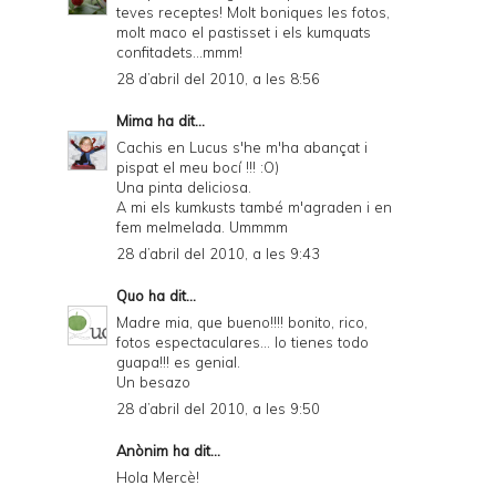
teves receptes! Molt boniques les fotos,
molt maco el pastisset i els kumquats
confitadets...mmm!
28 d’abril del 2010, a les 8:56
Mima
ha dit...
Cachis en Lucus s'he m'ha abançat i
pispat el meu bocí !!! :O)
Una pinta deliciosa.
A mi els kumkusts també m'agraden i en
fem melmelada. Ummmm
28 d’abril del 2010, a les 9:43
Quo
ha dit...
Madre mia, que bueno!!!! bonito, rico,
fotos espectaculares... lo tienes todo
guapa!!! es genial.
Un besazo
28 d’abril del 2010, a les 9:50
Anònim ha dit...
Hola Mercè!