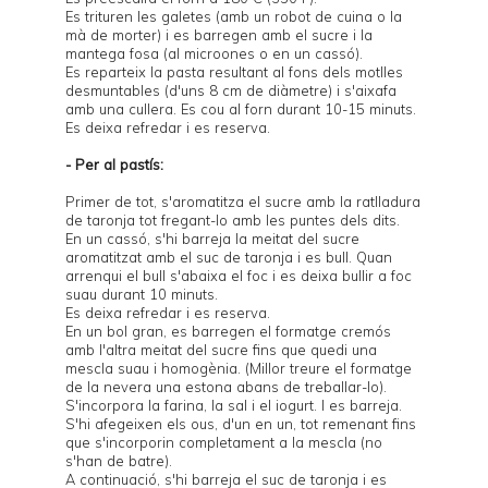
Es trituren les galetes (amb un robot de cuina o la
mà de morter) i es barregen amb el sucre i la
mantega fosa (al microones o en un cassó).
Es reparteix la pasta resultant al fons dels motlles
desmuntables (d'uns 8 cm de diàmetre) i s'aixafa
amb una cullera. Es cou al forn durant 10-15 minuts.
Es deixa refredar i es reserva.
- Per al pastís:
Primer de tot, s'aromatitza el sucre amb la ratlladura
de taronja tot fregant-lo amb les puntes dels dits.
En un cassó, s'hi barreja la meitat del sucre
aromatitzat amb el suc de taronja i es bull. Quan
arrenqui el bull s'abaixa el foc i es deixa bullir a foc
suau durant 10 minuts.
Es deixa refredar i es reserva.
En un bol gran, es barregen el formatge cremós
amb l'altra meitat del sucre fins que quedi una
mescla suau i homogènia. (Millor treure el formatge
de la nevera una estona abans de treballar-lo).
S'incorpora la farina, la sal i el iogurt. I es barreja.
S'hi afegeixen els ous, d'un en un, tot remenant fins
que s'incorporin completament a la mescla (no
s'han de batre).
A continuació, s'hi barreja el suc de taronja i es