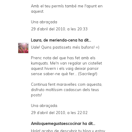
Amb el teu permís també me l'apunt en
aquest.
Una abraçada
29 d’abril del 2010, a les 20:33
Laura, de merienda-cena
ha dit...
Uale! Quins pastissets més bufons! =)
Prenc nota del que has fet amb els
kumquats. Me'n van regalar un cistellet
aquest hivern i els vaig deixar pansir
sense saber-ne què fer... (Sacrilegi!)
Continua fent maravelles com aquesta,
disfruto moltíssim cadascun dels teus
posts!
Una abraçada.
29 d’abril del 2010, a les 22:02
Amiloquemegustaescocinar
ha dit...
Hola! acabo de descubrir tu blog y estoy