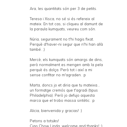
Ara, les quantitats són per 3 de petits.
Teresa i Xisca, no sé si és refereix al
mateix. En tot cas, si cliqueu al damunt de
la paraula kumquats, veureu com són.
Núria, segurament no t'hi hagis fixat.
Perquè d'haver-ni segur que n'hi han allà
també. ;)
Mercè, els kumquats són amargs de dins,
però normalment es mengen amb la pela
perquè és dolça. Però tot i així a mi
sense confitar no m'agraden. :p
Marta, doncs jo et diria que tu mateixa...
un formatge cremós que t'agradi (tipus
Philadelphia). Però jo defujo aquesta
marca que el trobo massa sintètic. :p
Alicia, bienvenida y gracias! :)
Petons a tots/es!
Ciao Chow Linda, welcome and thanks! :)