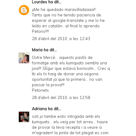
Lourdes
ha dit...
¡¡Me he quedado maravilladaaaa!!
Tanto que no he tenido paciencia de
esperar al google-translate y me lo he
leído en catalán.. al final lo aprendo.
Petons!!!!
28 d’abril del 2010, a les 12:43
Maria
ha dit...
Ostre Mercè... aquests pastís de
formatge amb els kumquats sembla una
joia!!! SEgur que estava bonissím... Crec q
tb els hi haig de donar una segona
oportunitat ja que la primera... no van
passar la prova!!!
Petonets
28 d’abril del 2010, a les 12:58
Adriana
ha dit...
osti jo tambe estic intrigada amb els
kumquats... els veig per tot arreu... haure
de provar la teva recepta i a veure si
m'agraden! la pinta de tot plegat es com