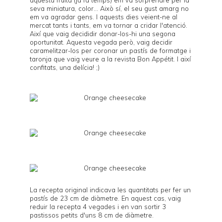
seva miniatura, color... Això sí, el seu gust amarg no
em va agradar gens. I aquests dies veient-ne al
mercat tants i tants, em va tornar a cridar l'atenció.
Així que vaig decididir donar-los-hi una segona
oportunitat. Aquesta vegada però, vaig decidir
caramelitzar-los per coronar un pastís de formatge i
taronja que vaig veure a la revista
Bon Appétit
. I així
confitats, una delícia! ;)
La recepta original indicava les quantitats per fer un
pastís de 23 cm de diàmetre. En aquest cas, vaig
reduir la recepta 4 vegades i en van sortir 3
pastissos petits d'uns 8 cm de diàmetre.