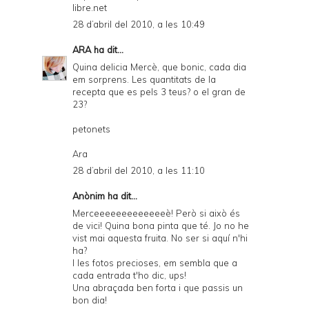
libre.net
28 d’abril del 2010, a les 10:49
ARA
ha dit...
Quina delicia Mercè, que bonic, cada dia
em sorprens. Les quantitats de la
recepta que es pels 3 teus? o el gran de
23?
petonets
Ara
28 d’abril del 2010, a les 11:10
Anònim ha dit...
Merceeeeeeeeeeeeeè! Però si això és
de vici! Quina bona pinta que té. Jo no he
vist mai aquesta fruita. No ser si aquí n'hi
ha?
I les fotos precioses, em sembla que a
cada entrada t'ho dic, ups!
Una abraçada ben forta i que passis un
bon dia!