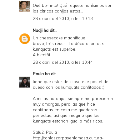
Qué bo-ni-to! Qué requetemonísimos son
los cítricos canijos estos...
28 d’abril del 2010, a les 10:13
Nadji
ha dit...
Un cheesecake magnifique.
bravo, très réussi. La décoration aux
kumquats est superbe.
A bientôt.
28 d’abril del 2010, a les 10:44
Paula
ha dit...
tiene que estar delicioso ese pastel de
queso con los kumquats confitados ;)
A mi las naranjas siempre me parecieron
muy amargas, pero las que hice
confitadas en casa me quedaron
perfectas, así que imagino que los
kumquats estarían igual o más ricos.
Salu2, Paula
http://conlaszarpasenlamasa.cultura-