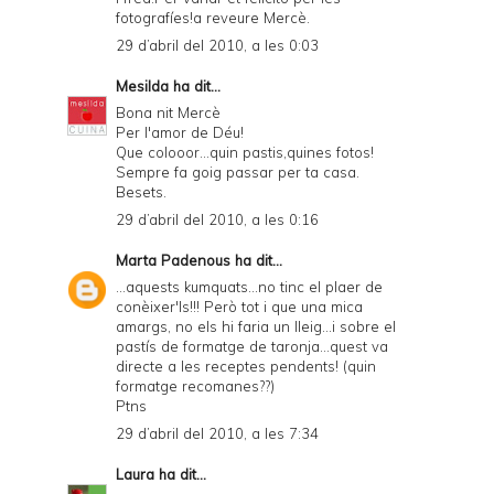
fotografíes!a reveure Mercè.
29 d’abril del 2010, a les 0:03
Mesilda
ha dit...
Bona nit Mercè
Per l'amor de Déu!
Que colooor...quin pastis,quines fotos!
Sempre fa goig passar per ta casa.
Besets.
29 d’abril del 2010, a les 0:16
Marta Padenous
ha dit...
...aquests kumquats...no tinc el plaer de
conèixer'ls!!! Però tot i que una mica
amargs, no els hi faria un lleig...i sobre el
pastís de formatge de taronja...quest va
directe a les receptes pendents! (quin
formatge recomanes??)
Ptns
29 d’abril del 2010, a les 7:34
Laura
ha dit...