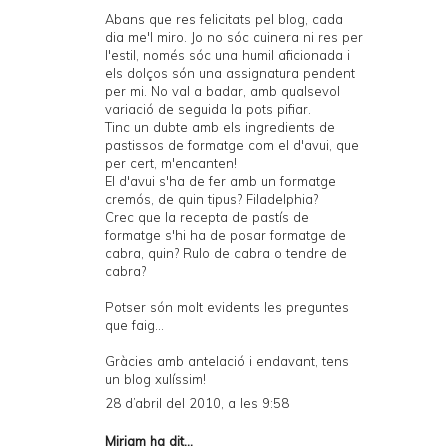
Abans que res felicitats pel blog, cada
dia me'l miro. Jo no sóc cuinera ni res per
l'estil, només sóc una humil aficionada i
els dolços són una assignatura pendent
per mi. No val a badar, amb qualsevol
variació de seguida la pots pifiar.
Tinc un dubte amb els ingredients de
pastissos de formatge com el d'avui, que
per cert, m'encanten!
El d'avui s'ha de fer amb un formatge
cremós, de quin tipus? Filadelphia?
Crec que la recepta de pastís de
formatge s'hi ha de posar formatge de
cabra, quin? Rulo de cabra o tendre de
cabra?
Potser són molt evidents les preguntes
que faig...
Gràcies amb antelació i endavant, tens
un blog xulíssim!
28 d’abril del 2010, a les 9:58
Miriam
ha dit...