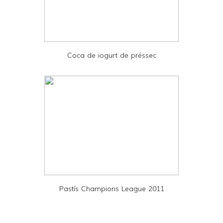
n
d
P
D
Coca de iogurt de préssec
F
Pastís Champions League 2011