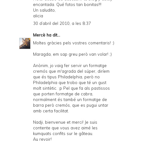
encantada. Qué fotos tan bonitas!!!
Un saludito,
alicia
30 d’abril del 2010, a les 8:37
Mercè
ha dit...
Moltes gràcies pels vostres comentaris! :)
Maragda, em sap greu però van volar! ;)
Anònim, jo vaig fer servir un formatge
cremós que m'agrada del súper, diríem
que és tipus Philadelphia, però no
Philadelphia que trobo que té un gust
molt sintètic. :p Pel que fa als pastissos
que porten formatge de cabra,
normalment és també un formatge de
barra però cremós, que es pugui untar
amb certa facilitat.
Nadji, bienvenue et merci! Je suis
contente que vous avez aimé les
kumquats confits sur le gâteau.
Au revoir!