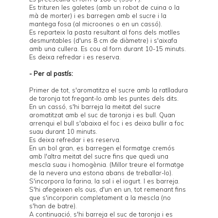
Es trituren les galetes (amb un robot de cuina o la
mà de morter) i es barregen amb el sucre i la
mantega fosa (al microones o en un cassó).
Es reparteix la pasta resultant al fons dels motlles
desmuntables (d'uns 8 cm de diàmetre) i s'aixafa
amb una cullera. Es cou al forn durant 10-15 minuts.
Es deixa refredar i es reserva.
- Per al pastís:
Primer de tot, s'aromatitza el sucre amb la ratlladura
de taronja tot fregant-lo amb les puntes dels dits.
En un cassó, s'hi barreja la meitat del sucre
aromatitzat amb el suc de taronja i es bull. Quan
arrenqui el bull s'abaixa el foc i es deixa bullir a foc
suau durant 10 minuts.
Es deixa refredar i es reserva.
En un bol gran, es barregen el formatge cremós
amb l'altra meitat del sucre fins que quedi una
mescla suau i homogènia. (Millor treure el formatge
de la nevera una estona abans de treballar-lo).
S'incorpora la farina, la sal i el iogurt. I es barreja.
S'hi afegeixen els ous, d'un en un, tot remenant fins
que s'incorporin completament a la mescla (no
s'han de batre).
A continuació, s'hi barreja el suc de taronja i es