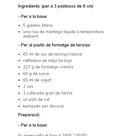
Ingredients: (per a 3 pastissos de 8 cm)
- Per a la base:
5 galetes Maria
una nou de mantega líquida a temperatura
ambient
- Per al pastís de formatge de taronja:
65 ml de suc de taronja natural
ratlladura de mitja taronja
227 g de formatge cremós
60 g de sucre
65 ml de iogurt
2 ous
1 cullerada gran de farina
un pols de sal
kumquats per decorar
Preparació:
- Per a la base:
Es preescalfa el forn a 180ºC (350ºF).