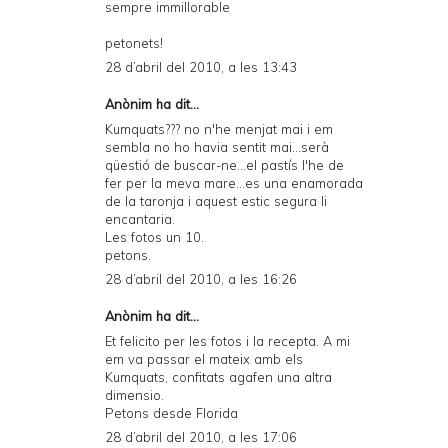
sempre immillorable
petonets!
28 d’abril del 2010, a les 13:43
Anònim ha dit...
Kumquats??? no n'he menjat mai i em
sembla no ho havia sentit mai...serà
qüestió de buscar-ne...el pastís l'he de
fer per la meva mare...es una enamorada
de la taronja i aquest estic segura li
encantaria.
Les fotos un 10.
petons.
28 d’abril del 2010, a les 16:26
Anònim ha dit...
Et felicito per les fotos i la recepta. A mi
em va passar el mateix amb els
Kumquats, confitats agafen una altra
dimensio.
Petons desde Florida
28 d’abril del 2010, a les 17:06