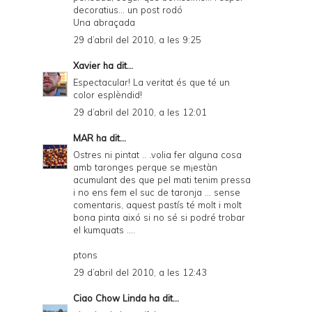
decoratius... un post rodó
Una abraçada
29 d’abril del 2010, a les 9:25
Xavier
ha dit...
Espectacular! La veritat és que té un
color esplèndid!
29 d’abril del 2010, a les 12:01
MAR
ha dit...
Ostres ni pintat .. .volia fer alguna cosa
amb taronges perque se m¡estàn
acumulant des que pel mati tenim pressa
i no ens fem el suc de taronja ... sense
comentaris, aquest pastís té molt i molt
bona pinta aixó si no sé si podré trobar
el kumquats ....
ptons
29 d’abril del 2010, a les 12:43
Ciao Chow Linda
ha dit...