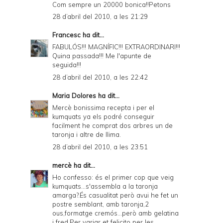
Com sempre un 20000 bonica!!Petons
28 d’abril del 2010, a les 21:29
Francesc
ha dit...
FABULÓS!!! MAGNÍFIC!!! EXTRAORDINARI!!!
Quina passada!!! Me l'apunte de
seguida!!!
28 d’abril del 2010, a les 22:42
Maria Dolores
ha dit...
Mercè bonissima recepta i per el
kumquats ya els podré conseguir
facilment he comprat dos arbres un de
taronja i altre de llima.
28 d’abril del 2010, a les 23:51
mercè
ha dit...
Ho confesso: és el primer cop que veig
kumquats...s'assembla a la taronja
amarga?.És casualitat però avui he fet un
postre semblant, amb taronja,2
ous,formatge cremós...però amb gelatina
i fred.Per variar et felicito per les