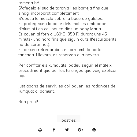
remena bé.
S'afegeix el suc de taronja i es barreja fins que
s'hagi incorporat completament.
S'aboca la mescla sobre la base de galetes.
Es protegeixen la base dels motlles amb paper
d'alumini i es col·loquen dins un bany Maria.
Es couen al forn a 180ºC (350ºF) durant uns 45
minuts- una hora fins que siguin cuits (l'escuradents
ha de sortir net).
Es deixen refredar dins el forn amb la porta
tancada. I llavors, es reserven a la nevera.
Per confitar els kumquats, podeu seguir el mateix
procediment que per les taronges que vaig explicar
aquí
.
Just abans de servir, es col·loquen les rodanxes de
kumquat al damunt.
Bon profit!
postres
P