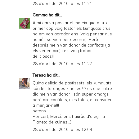
28 d’abril del 2010, a les 11:21
Gemma
ha dit...
A mi em va passar el mateix que a tu: el
primer cop vaig tastar els kumquats crus i
no em van agradar ens (vaig pensar que
només servien per decorar). Però
després me'n van donar de confitats (ja
els venen així) i els vaig trobar
deliciosos!!
28 d’abril del 2010, a les 11:27
Teresa
ha dit...
Quina delicia de pastissets! els kumquats
són les taronges xineses??? es que l'altre
dia me'n van donar i són super amargs!!!
però així confitats, i les fotos, et conviden
a menjar-ne!!!
petons
Per cert, Mercè ens hauràs d'afegir a
Planeta de cuines...)
28 d’abril del 2010, a les 12:04