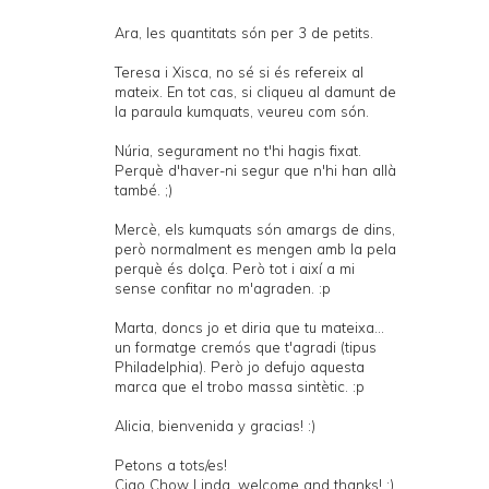
Ara, les quantitats són per 3 de petits.
Teresa i Xisca, no sé si és refereix al
mateix. En tot cas, si cliqueu al damunt de
la paraula kumquats, veureu com són.
Núria, segurament no t'hi hagis fixat.
Perquè d'haver-ni segur que n'hi han allà
també. ;)
Mercè, els kumquats són amargs de dins,
però normalment es mengen amb la pela
perquè és dolça. Però tot i així a mi
sense confitar no m'agraden. :p
Marta, doncs jo et diria que tu mateixa...
un formatge cremós que t'agradi (tipus
Philadelphia). Però jo defujo aquesta
marca que el trobo massa sintètic. :p
Alicia, bienvenida y gracias! :)
Petons a tots/es!
Ciao Chow Linda, welcome and thanks! :)