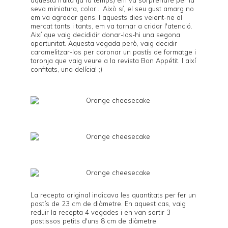
seva miniatura, color... Això sí, el seu gust amarg no
em va agradar gens. I aquests dies veient-ne al
mercat tants i tants, em va tornar a cridar l'atenció.
Així que vaig decididir donar-los-hi una segona
oportunitat. Aquesta vegada però, vaig decidir
caramelitzar-los per coronar un pastís de formatge i
taronja que vaig veure a la revista
Bon Appétit
. I així
confitats, una delícia! ;)
La recepta original indicava les quantitats per fer un
pastís de 23 cm de diàmetre. En aquest cas, vaig
reduir la recepta 4 vegades i en van sortir 3
pastissos petits d'uns 8 cm de diàmetre.