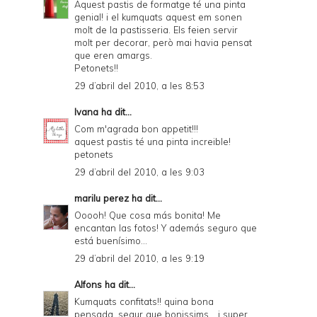
Aquest pastis de formatge té una pinta
genial! i el kumquats aquest em sonen
molt de la pastisseria. Els feien servir
molt per decorar, però mai havia pensat
que eren amargs.
Petonets!!
29 d’abril del 2010, a les 8:53
Ivana
ha dit...
Com m'agrada bon appetit!!!
aquest pastis té una pinta increible!
petonets
29 d’abril del 2010, a les 9:03
marilu perez
ha dit...
Ooooh! Que cosa más bonita! Me
encantan las fotos! Y además seguro que
está buenísimo...
29 d’abril del 2010, a les 9:19
Alfons
ha dit...
Kumquats confitats!! quina bona
pensada, segur que bonissims... i super