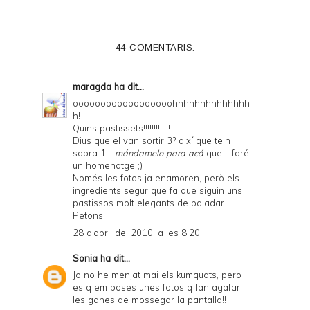
44 COMENTARIS:
maragda
ha dit...
oooooooooooooooooohhhhhhhhhhhhhh
h!
Quins pastissets!!!!!!!!!!!!!
Dius que el van sortir 3? així que te'n
sobra 1...
mándamelo para acá
que li faré
un homenatge ;)
Només les fotos ja enamoren, però els
ingredients segur que fa que siguin uns
pastissos molt elegants de paladar.
Petons!
28 d’abril del 2010, a les 8:20
Sonia
ha dit...
Jo no he menjat mai els kumquats, pero
es q em poses unes fotos q fan agafar
les ganes de mossegar la pantalla!!