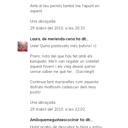
Amb el teu permís també me l'apunt en
aquest.
Una abraçada
29 d’abril del 2010, a les 20:33
Laura, de merienda-cena
ha dit...
Uale! Quins pastissets més bufons! =)
Prenc nota del que has fet amb els
kumquats. Me'n van regalar un cistellet
aquest hivern i els vaig deixar pansir
sense saber-ne què fer... (Sacrilegi!)
Continua fent maravelles com aquesta,
disfruto moltíssim cadascun dels teus
posts!
Una abraçada.
29 d’abril del 2010, a les 22:02
Amiloquemegustaescocinar
ha dit...
Hola! acabo de descubrir tu blog y estoy