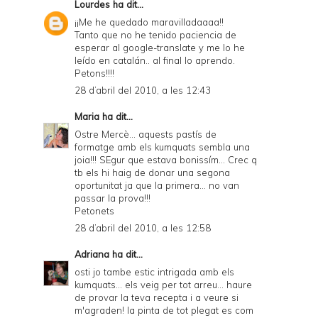
Lourdes
ha dit...
¡¡Me he quedado maravilladaaaa!!
Tanto que no he tenido paciencia de
esperar al google-translate y me lo he
leído en catalán.. al final lo aprendo.
Petons!!!!
28 d’abril del 2010, a les 12:43
Maria
ha dit...
Ostre Mercè... aquests pastís de
formatge amb els kumquats sembla una
joia!!! SEgur que estava bonissím... Crec q
tb els hi haig de donar una segona
oportunitat ja que la primera... no van
passar la prova!!!
Petonets
28 d’abril del 2010, a les 12:58
Adriana
ha dit...
osti jo tambe estic intrigada amb els
kumquats... els veig per tot arreu... haure
de provar la teva recepta i a veure si
m'agraden! la pinta de tot plegat es com