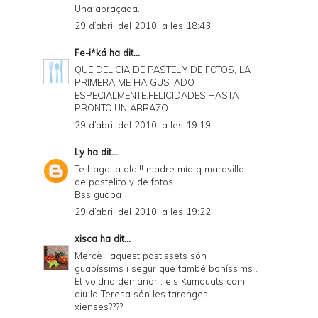
Una abraçada.
29 d’abril del 2010, a les 18:43
Fe-i*ká
ha dit...
QUE DELICIA DE PASTEL,Y DE FOTOS, LA
PRIMERA ME HA GUSTADO
ESPECIALMENTE.FELICIDADES.HASTA
PRONTO.UN ABRAZO.
29 d’abril del 2010, a les 19:19
Ly
ha dit...
Te hago la ola!!! madre mía q maravilla
de pastelito y de fotos.
Bss guapa
29 d’abril del 2010, a les 19:22
xisca
ha dit...
Mercè , aquest pastissets són
guapíssims i segur que també boníssims .
Et voldria demanar , els Kumquats com
diu la Teresa són les taronges
xienses????