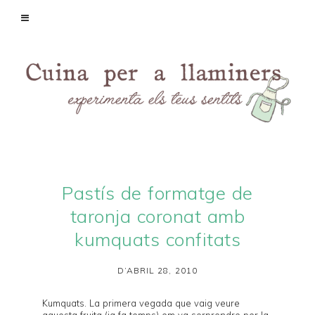
Pastís de formatge de
taronja coronat amb
kumquats confitats
D’ABRIL 28, 2010
Kumquats
. La primera vegada que vaig veure
aquesta fruita (ja fa temps) em va sorprendre per la