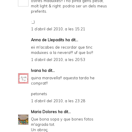
ostres maduixes!! i no pinta gens pesat,
molt light & right. podria ser un dels meus
preferits.
:_)
1 d’abril del 2010, a les 15:21
Anna de Llepadits
ha dit...
eii m'acabes de recordar que tinc
maduixes a la nevera!!! uf que bo!!
1 d’abril del 2010, a les 20:53
Ivana
ha dit...
quina maravella!! aquesta tarda he
comprat!!
petonets
1 d’abril del 2010, a les 23:28
Maria Dolores
ha dit...
Que bona sopa y que bones fotos
m'agrada tot.
Un abraç.