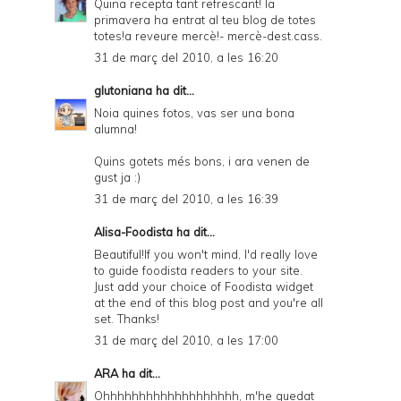
Quina recepta tant refrescant! la
primavera ha entrat al teu blog de totes
totes!a reveure mercè!- mercè-dest.cass.
31 de març del 2010, a les 16:20
glutoniana
ha dit...
Noia quines fotos, vas ser una bona
alumna!
Quins gotets més bons, i ara venen de
gust ja :)
31 de març del 2010, a les 16:39
Alisa-Foodista
ha dit...
Beautiful!If you won't mind, I'd really love
to guide foodista readers to your site.
Just add your choice of
Foodista widget
at the end of this blog post and you're all
set. Thanks!
31 de març del 2010, a les 17:00
ARA
ha dit...
Ohhhhhhhhhhhhhhhhhhh, m'he quedat