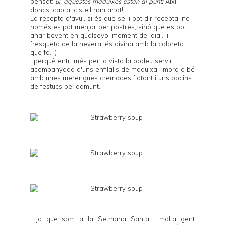
pensat:
ui, aquestes maduixes estan al punt!
Així
doncs, cap al cistell han anat!
La recepta d'avui, si és que se li pot dir recepta, no
només es pot menjar per postres, sinó que es pot
anar bevent en qualsevol moment del dia... i
fresqueta de la nevera, és divina amb la caloreta
que fa. ;)
I perquè entri més per la vista la podeu servir
acompanyada d'uns enfilalls de maduixa i mora o bé
amb unes merengues cremades flotant i uns bocins
de festucs pel damunt.
I ja que som a la Setmana Santa i molta gent