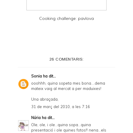
Cooking challenge: pavlova
26 COMENTARIS:
Sonia
ha dit...
ooohhh, quina sopeta mes bona....dema
mateix vaig al mercat a per maduixes!
Una abraçada,
31 de març del 2010, a les 7:16
Núria
ha dit...
Ole, ole, i ole...quina sopa...quina
presentació i ole quines fotos!! nena...els