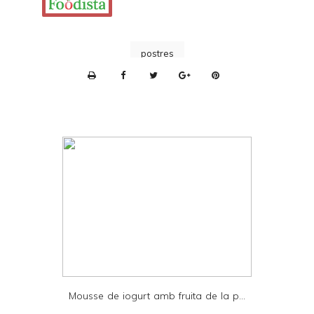
postres
P
r
i
n
t
e
r
F
r
i
e
Mousse de iogurt amb fruita de la p...
n