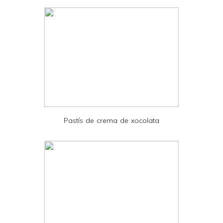
d
l
y
a
n
d
P
D
Pastís de crema de xocolata
F