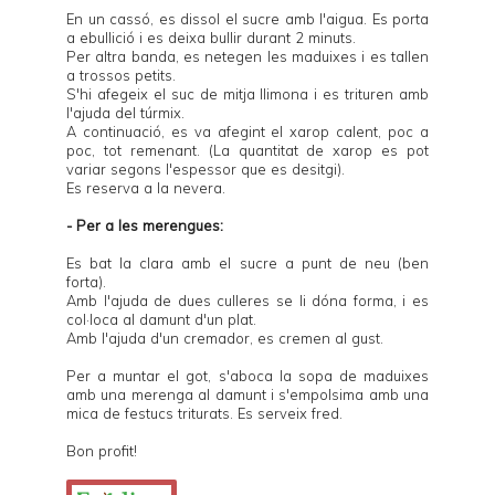
En un cassó, es dissol el sucre amb l'aigua. Es porta
a ebullició i es deixa bullir durant 2 minuts.
Per altra banda, es netegen les maduixes i es tallen
a trossos petits.
S'hi afegeix el suc de mitja llimona i es trituren amb
l'ajuda del túrmix.
A continuació, es va afegint el xarop calent, poc a
poc, tot remenant. (La quantitat de xarop es pot
variar segons l'espessor que es desitgi).
Es reserva a la nevera.
- Per a les merengues:
Es bat la clara amb el sucre a punt de neu (ben
forta).
Amb l'ajuda de dues culleres se li dóna forma, i es
col·loca al damunt d'un plat.
Amb l'ajuda d'un cremador, es cremen al gust.
Per a muntar el got, s'aboca la sopa de maduixes
amb una merenga al damunt i s'empolsima amb una
mica de festucs triturats. Es serveix fred.
Bon profit!