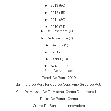
2013
(56)
►
2012
(45)
►
2011
(80)
►
2010
(74)
▼
De Desembre
(6)
►
De Novembre
(7)
►
De Juny
(5)
►
De Maig
(11)
►
D’abril
(13)
►
De Març
(14)
▼
Sopa De Maduixes
Tortell De Rams 2010
Llaminera De Porc Farcida De Ceps Amb Salsa De Rat...
Gots De Mousse De Te Matcha, Crema De Llimona I Io...
Pastís De Poma I Crema
Crema De Sant Josep Innovadora