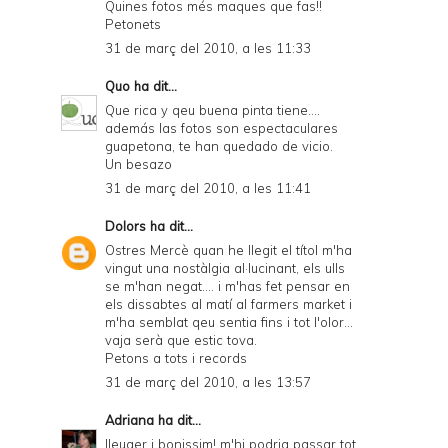
Quines fotos més maques que fas!!
Petonets
31 de març del 2010, a les 11:33
Quo
ha dit...
Que rica y qeu buena pinta tiene....
además las fotos son espectaculares
guapetona, te han quedado de vicio.
Un besazo
31 de març del 2010, a les 11:41
Dolors
ha dit...
Ostres Mercè quan he llegit el títol m'ha
vingut una nostàlgia al·lucinant, els ulls
se m'han negat.... i m'has fet pensar en
els dissabtes al matí al farmers market i
m'ha semblat qeu sentia fins i tot l'olor...
vaja serà que estic tova.
Petons a tots i records
31 de març del 2010, a les 13:57
Adriana
ha dit...
lleuger i bonissim! m'hi podria passar tot