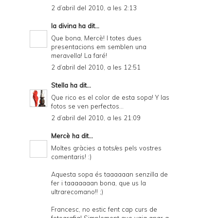
2 d’abril del 2010, a les 2:13
la divina
ha dit...
Que bona, Mercè! I totes dues
presentacions em semblen una
meravella! La faré!
2 d’abril del 2010, a les 12:51
Stella
ha dit...
Que rico es el color de esta sopa! Y las
fotos se ven perfectos...
2 d’abril del 2010, a les 21:09
Mercè
ha dit...
Moltes gràcies a tots/es pels vostres
comentaris! :)
Aquesta sopa és taaaaaan senzilla de
fer i taaaaaaan bona, que us la
ultrarecomano!! ;)
Francesc, no estic fent cap curs de
fotografia! Simplement que vaig anar a