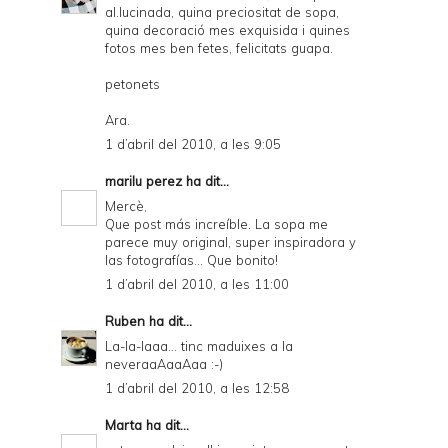
al.lucinada, quina preciositat de sopa,
quina decoració mes exquisida i quines
fotos mes ben fetes, felicitats guapa.
petonets
Ara.
1 d’abril del 2010, a les 9:05
marilu perez
ha dit...
Mercè,
Que post más increíble. La sopa me
parece muy original, super inspiradora y
las fotografías... Que bonito!
1 d’abril del 2010, a les 11:00
Ruben
ha dit...
La-la-laaa... tinc maduixes a la
neveraaAaaAaa :-)
1 d’abril del 2010, a les 12:58
Marta
ha dit...