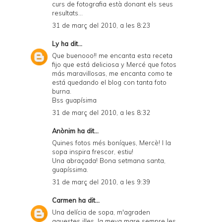
curs de fotografia està donant els seus
resultats...
31 de març del 2010, a les 8:23
Ly
ha dit...
Que buenooo!! me encanta esta receta
fijo que está deliciosa y Mercé que fotos
más maravillosas, me encanta como te
está quedando el blog con tanta foto
burna.
Bss guapísima
31 de març del 2010, a les 8:32
Anònim ha dit...
Quines fotos més boníques, Mercè! I la
sopa inspira frescor, estiu!
Una abraçada! Bona setmana santa,
guapíssima.
31 de març del 2010, a les 9:39
Carmen
ha dit...
Una delícia de sopa, m'agraden
aquestes illes, la meva mare sempre les