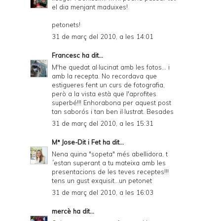
el dia menjant maduixes!
petonets!
31 de març del 2010, a les 14:01
Francesc
ha dit...
M'he quedat al·lucinat amb les fotos... i
amb la recepta. No recordava que
estigueres fent un curs de fotografia,
però a la vista està que l'aprofites
superbé!!! Enhorabona per aquest post
tan saborós i tan ben il·lustrat. Besades
31 de març del 2010, a les 15:31
Mª Jose-Dit i Fet
ha dit...
Nena quina "sopeta" més abellidora, t
´estan superant a tu mateixa amb les
presentacions de les teves receptes!!!
tens un gust exquisit...un petonet
31 de març del 2010, a les 16:03
mercè
ha dit...