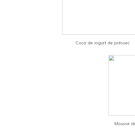
r
F
r
i
e
Coca de iogurt de préssec
n
d
l
y
a
n
d
P
D
Mousse de
F