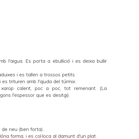
 l'aigua. Es porta a ebullició i es deixa bullir
uixes i es tallen a trossos petits.
i es trituren amb l'ajuda del túrmix.
 xarop calent, poc a poc, tot remenant. (La
gons l'espessor que es desitgi).
 de neu (ben forta).
óna forma, i es col·loca al damunt d'un plat.