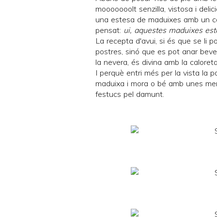
mooooooolt senzilla, vistosa i delic
una estesa de maduixes amb un col
pensat:
ui, aquestes maduixes esta
La recepta d'avui, si és que se li 
postres, sinó que es pot anar beve
la nevera, és divina amb la caloreta
I perquè entri més per la vista la 
maduixa i mora o bé amb unes mer
festucs pel damunt.