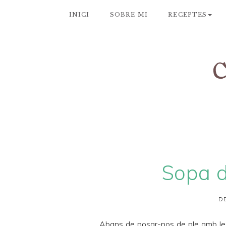
INICI
SOBRE MI
RECEPTES
Sopa 
DE
Abans de posar-nos de ple amb les 