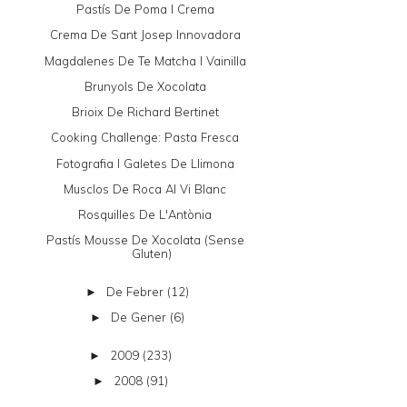
Pastís De Poma I Crema
Crema De Sant Josep Innovadora
Magdalenes De Te Matcha I Vainilla
Brunyols De Xocolata
Brioix De Richard Bertinet
Cooking Challenge: Pasta Fresca
Fotografia I Galetes De Llimona
Musclos De Roca Al Vi Blanc
Rosquilles De L'Antònia
Pastís Mousse De Xocolata (sense
Gluten)
De Febrer
(12)
►
De Gener
(6)
►
2009
(233)
►
2008
(91)
►