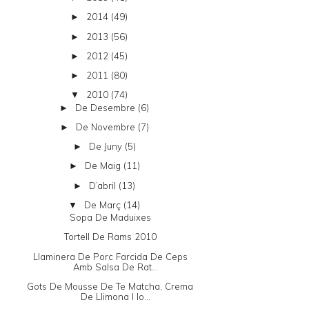
2014
(49)
►
2013
(56)
►
2012
(45)
►
2011
(80)
►
2010
(74)
▼
De Desembre
(6)
►
De Novembre
(7)
►
De Juny
(5)
►
De Maig
(11)
►
D’abril
(13)
►
De Març
(14)
▼
Sopa De Maduixes
Tortell De Rams 2010
Llaminera De Porc Farcida De Ceps
Amb Salsa De Rat...
Gots De Mousse De Te Matcha, Crema
De Llimona I Io...