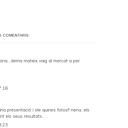
6 COMENTARIS:
na....dema mateix vaig al mercat a per
7:16
quina presentació i ole quines fotos!! nena...els
t els seus resultats...
8:23