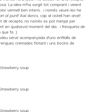
iosa. La idea m'ha sorgit tot comprant i veient
or vermell ben intens... i només veure-les he
n al punt!
Així doncs, cap al cistell han anat!
pot dir recepta, no només es pot menjar per
nt en qualsevol moment del dia... i fresqueta de
 que fa. ;)
podeu servir acompanyada d'uns enfilalls de
engues cremades flotant i uns bocins de