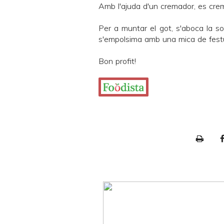
Amb l'ajuda d'un cremador, es crem
Per a muntar el got, s'aboca la 
s'empolsima amb una mica de festuc
Bon profit!
P
r
i
n
t
e