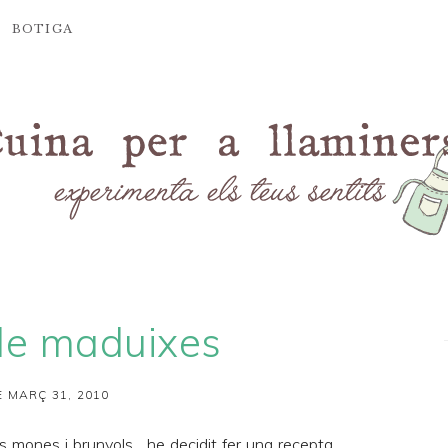
BOTIGA
de maduixes
 MARÇ 31, 2010
mones i brunyols... he decidit fer una recepta