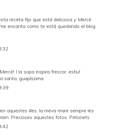
ta receta fijo que está deliciosa y Mercé
, me encanta como te está quedando el blog
8:32
rcè! I la sopa inspira frescor, estiu!
 santa, guapíssima.
9:39
en aquestes illes, la meva mare sempre les
anten. Precioses aquestes fotos. Petonets
9:42