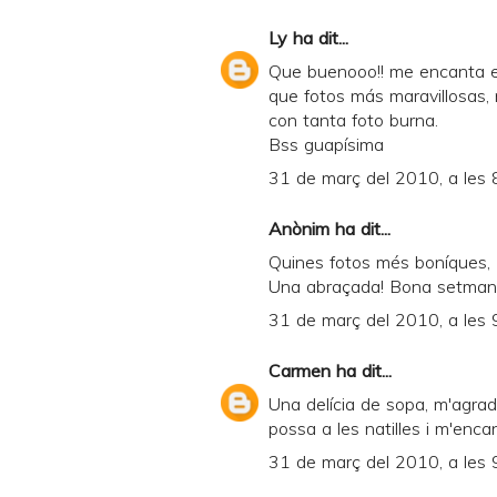
Ly
ha dit...
Que buenooo!! me encanta es
que fotos más maravillosas
con tanta foto burna.
Bss guapísima
31 de març del 2010, a les 
Anònim ha dit...
Quines fotos més boníques, Me
Una abraçada! Bona setmana
31 de març del 2010, a les 
Carmen
ha dit...
Una delícia de sopa, m'agrad
possa a les natilles i m'enc
31 de març del 2010, a les 