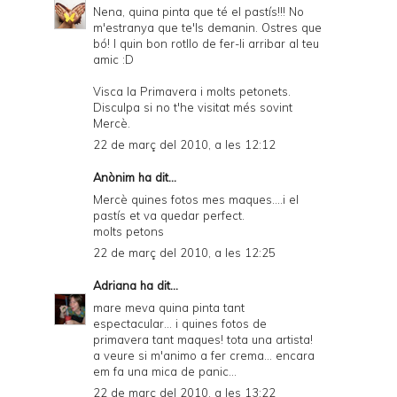
Nena, quina pinta que té el pastís!!! No
m'estranya que te'ls demanin. Ostres que
bó! I quin bon rotllo de fer-li arribar al teu
amic :D
Visca la Primavera i molts petonets.
Disculpa si no t'he visitat més sovint
Mercè.
22 de març del 2010, a les 12:12
Anònim ha dit...
Mercè quines fotos mes maques....i el
pastís et va quedar perfect.
molts petons
22 de març del 2010, a les 12:25
Adriana
ha dit...
mare meva quina pinta tant
espectacular... i quines fotos de
primavera tant maques! tota una artista!
a veure si m'animo a fer crema... encara
em fa una mica de panic...
22 de març del 2010, a les 13:22