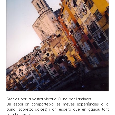
Gràcies per la vostra visita a
Cuina per llaminers
!
Un espai on comparteixo les meves experiències a la
cuina (sobretot dolces) i on espero que en gaudiu tant
com ho faig jo.