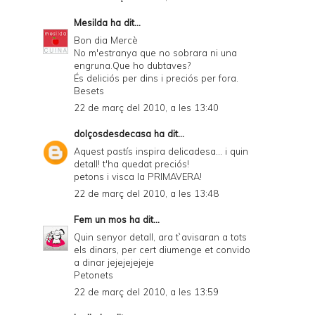
Mesilda
ha dit...
Bon dia Mercè
No m'estranya que no sobrara ni una
engruna.Que ho dubtaves?
És deliciós per dins i preciós per fora.
Besets
22 de març del 2010, a les 13:40
dolçosdesdecasa
ha dit...
Aquest pastís inspira delicadesa... i quin
detall! t'ha quedat preciós!
petons i visca la PRIMAVERA!
22 de març del 2010, a les 13:48
Fem un mos
ha dit...
Quin senyor detall, ara t`avisaran a tots
els dinars, per cert diumenge et convido
a dinar jejejejejeje
Petonets
22 de març del 2010, a les 13:59