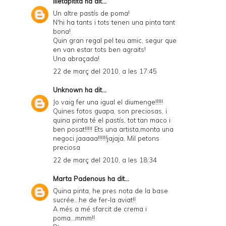
illetapitita
ha dit...
Un altre pastís de poma!
N'hi ha tants i tots tenen una pinta tant
bona!
Quin gran regal pel teu amic, segur que
en van estar tots ben agraits!
Una abraçada!
22 de març del 2010, a les 17:45
Unknown
ha dit...
Jo vaig fer una igual el diumenge!!!!!
Quines fotos guapa, son preciosas, i
quina pinta té el pastís, tot tan maco i
ben posat!!!!! Ets una artista,monta una
negoci jaaaaa!!!!!!jajaja, Mil petons
preciosa
22 de març del 2010, a les 18:34
Marta Padenous
ha dit...
Quina pinta, he pres nota de la base
sucrée...he de fer-la aviat!!
A més a mé sfarcit de crema i
poma...mmm!!