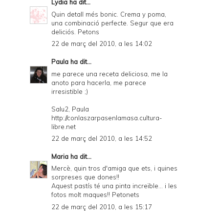
Lydia
ha dit...
Quin detall més bonic. Crema y poma,
una combinació perfecte. Segur que era
deliciós. Petons
22 de març del 2010, a les 14:02
Paula
ha dit...
me parece una receta deliciosa, me la
anoto para hacerla, me parece
irresistible ;)
Salu2, Paula
http://conlaszarpasenlamasa.cultura-
libre.net
22 de març del 2010, a les 14:52
Maria
ha dit...
Mercè, quin tros d'amiga que ets, i quines
sorpreses que dones!!
Aquest pastís té una pinta increïble... i les
fotos molt maques!! Petonets
22 de març del 2010, a les 15:17