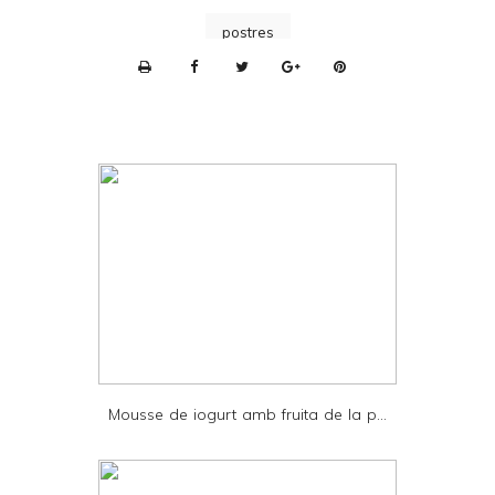
postres
P
r
i
n
t
e
r
F
r
i
e
Mousse de iogurt amb fruita de la p...
n
d
l