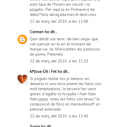
estic tipa de l'hivern,els núvols i la
plugeta...Per aquí ja és Primavera de
debò??una abraçada,mercè-dest.cass.
22 de març del 2010, a les 11:06
Carmen
ha dit...
Quin detall vas tenir, de ben segur que
van pensar en tu en el moment de
menjar-se -la. M'encanten els pastissos
de poma. Petonets
22 de març del 2010, a les 11:23
MªJose-Dit i Fet
ha dit...
Si pogués tastar-los jo tampoc en
deixaria ni una mica ummm les fotos són
molt temptadores, la tercera fan venir
ganes d´agafar la forquilla i ñam ñam
ñam jajaja...totes les fotos són teves? la
composició de flors és meravellosa!!! un
petonet estimada
22 de març del 2010, a les 11:40
Sonia
ha dit...