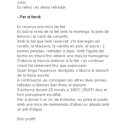
color.
Es retira i es deixa refredar.
- Per al farcit:
Es reserva una mica de llet.
Es bull la resta de la llet amb la mantega, la pela de
llimona i el canó de canyella.
Amb la llet que hem reservat, s'hi barregen els
rovells, la Maizena, la vainilla en pols, el sucre i 2
pomes pelades i tallades a daus. Amb l'ajuda del
túrmix es tritura fins obtenir una mescla homogènia.
S'aboca la mescla anterior a la llet, i es continua
coent tot remenant fins que espesseixi.
Quan tingui l'espessor desitjada, s'aboca al damunt
de la base sucrée.
A continuació, es col·loquen les altres dues pomes
tallades a làmines ben fines al damunt.
S'enforna durant 20 minuts a 180ºC (350ºF) dins el
forn prèviament escalfat.
Per a donar-li un xic de brillantor, es pinta el pastís
amb una mica de melmelada d'albercoc diluïda amb
un pèl d'aigua.
Bon profit!