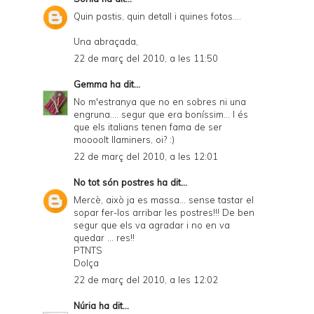
Quin pastis, quin detall i quines fotos....
Una abraçada,
22 de març del 2010, a les 11:50
Gemma
ha dit...
No m'estranya que no en sobres ni una
engruna.... segur que era boníssim... I és
que els italians tenen fama de ser
moooolt llaminers, oi? :)
22 de març del 2010, a les 12:01
No tot són postres
ha dit...
Mercè, això ja es massa... sense tastar el
sopar fer-los arribar les postres!!! De ben
segur que els va agradar i no en va
quedar ... res!!
PTNTS
Dolça
22 de març del 2010, a les 12:02
Núria
ha dit...