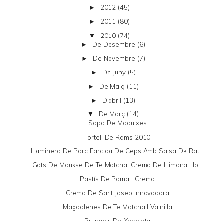
2012
(45)
►
2011
(80)
►
2010
(74)
▼
De Desembre
(6)
►
De Novembre
(7)
►
De Juny
(5)
►
De Maig
(11)
►
D’abril
(13)
►
De Març
(14)
▼
Sopa De Maduixes
Tortell De Rams 2010
Llaminera De Porc Farcida De Ceps Amb Salsa De Rat...
Gots De Mousse De Te Matcha, Crema De Llimona I Io...
Pastís De Poma I Crema
Crema De Sant Josep Innovadora
Magdalenes De Te Matcha I Vainilla
Brunyols De Xocolata