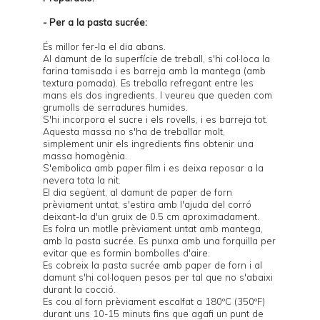
- Per a la pasta sucrée:
És millor fer-la el dia abans.
Al damunt de la superfície de treball, s'hi col·loca la
farina tamisada i es barreja amb la mantega (amb
textura pomada). Es treballa refregant entre les
mans els dos ingredients. I veureu que queden com
grumolls de serradures humides.
S'hi incorpora el sucre i els rovells, i es barreja tot.
Aquesta massa no s'ha de treballar molt,
simplement unir els ingredients fins obtenir una
massa homogènia.
S'embolica amb paper film i es deixa reposar a la
nevera tota la nit.
El dia següent, al damunt de paper de forn
prèviament untat, s'estira amb l'ajuda del corró
deixant-la d'un gruix de 0.5 cm aproximadament.
Es folra un motlle prèviament untat amb mantega,
amb la pasta sucrée. Es punxa amb una forquilla per
evitar que es formin bombolles d'aire.
Es cobreix la pasta sucrée amb paper de forn i al
damunt s'hi col·loquen
pesos
per tal que no s'abaixi
durant la cocció.
Es cou al forn prèviament escalfat a 180ºC (350ºF)
durant uns 10-15 minuts fins que agafi un punt de