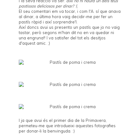
I la seva reacció va ser:
així no hi haurà un dels teus
pastissos deliciosos per dinar?
:(
El seu comentari em va tocar, i com l'A. sí que anava
al dinar, a última hora vaig decidir-me per fer un
pastís ràpid i així sorprendre'l.
Així doncs avui us presento un pastís que jo no vaig
tastar, però segons m'han dit no en va quedar ni
una engruna!! I va satisfer del tot els desitjos
d'aquest amic. ;)
I ja que avui és el primer dia de la Primavera,
permeteu-me que introdueixi aquestes fotografies
per donar-li la benvinguda. :)