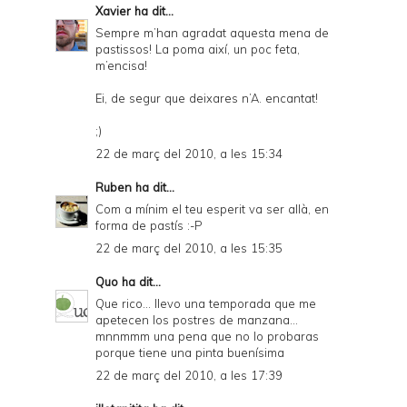
Xavier
ha dit...
Sempre m’han agradat aquesta mena de
pastissos! La poma així, un poc feta,
m’encisa!
Ei, de segur que deixares n’A. encantat!
;)
22 de març del 2010, a les 15:34
Ruben
ha dit...
Com a mínim el teu esperit va ser allà, en
forma de pastís :-P
22 de març del 2010, a les 15:35
Quo
ha dit...
Que rico... llevo una temporada que me
apetecen los postres de manzana...
mnnmmm una pena que no lo probaras
porque tiene una pinta buenísima
22 de març del 2010, a les 17:39