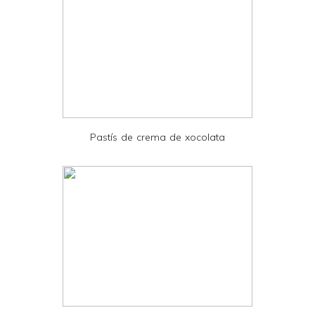
y
a
n
d
P
D
Pastís de crema de xocolata
F