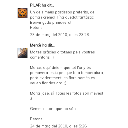
PILAR
ha dit...
Un dels meus pastissos preferits, de
poma i crema! T´ha quedat fantàstic.
Benvinguda primavera!
Petons!
23 de març del 2010, a les 23:28
Mercè
ha dit...
Moltes gràcies a tots/es pels vostres
comentaris! :)
Mercè, aquí diríem que tot l'any és
primavera-estiu pel que fa a temperatura,
però evidentment les flors només es
veuen florides ara. ;)
Maria José, sí! Totes les fotos són meves!
:)
Gemma, i tant que ho són!
Petons!!
24 de març del 2010, a les 5:28