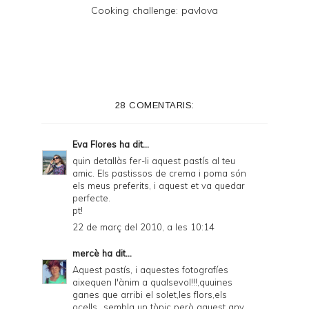
Cooking challenge: pavlova
28 COMENTARIS:
Eva Flores
ha dit...
quin detallàs fer-li aquest pastís al teu
amic. Els pastissos de crema i poma són
els meus preferits, i aquest et va quedar
perfecte.
pt!
22 de març del 2010, a les 10:14
mercè
ha dit...
Aquest pastís, i aquestes fotografíes
aixequen l'ànim a qualsevol!!!,quuines
ganes que arribi el solet,les flors,els
ocells...sembla un tòpic però aquest any