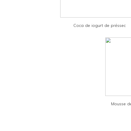
r
i
e
Coca de iogurt de préssec
n
d
l
y
a
n
d
P
D
Mousse de
F