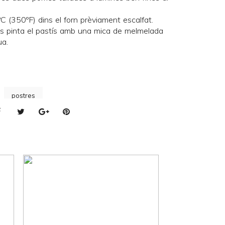
 (350ºF) dins el forn prèviament escalfat.
, es pinta el pastís amb una mica de melmelada
ua.
postres