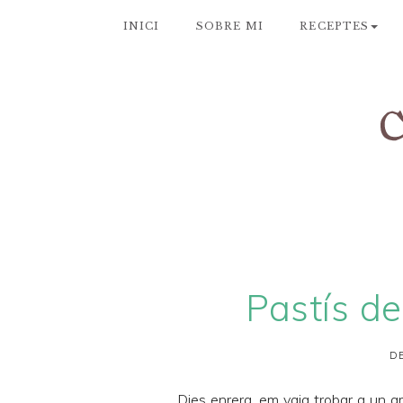
INICI
SOBRE MI
RECEPTES
Pastís d
DE
Dies enrera, em vaig trobar a un a