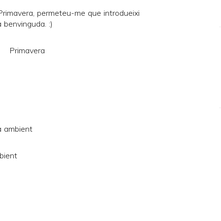
a Primavera, permeteu-me que introdueixi
a benvinguda. :)
a ambient
bient