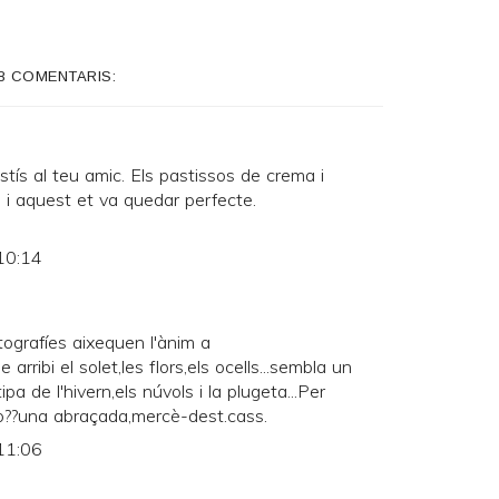
8 COMENTARIS:
astís al teu amic. Els pastissos de crema i
 i aquest et va quedar perfecte.
10:14
tografíes aixequen l'ànim a
arribi el solet,les flors,els ocells...sembla un
pa de l'hivern,els núvols i la plugeta...Per
ò??una abraçada,mercè-dest.cass.
11:06