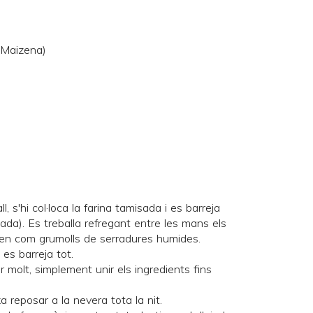
(Maizena)
, s'hi col·loca la farina tamisada i es barreja
a). Es treballa refregant entre les mans els
den com grumolls de serradures humides.
i es barreja tot.
 molt, simplement unir els ingredients fins
a reposar a la nevera tota la nit.