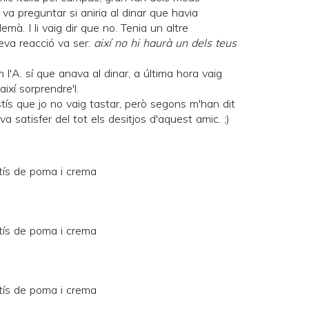
m va preguntar si aniria al dinar que havia
à. I li vaig dir que no. Tenia un altre
seva reacció va ser:
així no hi haurà un dels teus
 l'A. sí que anava al dinar, a última hora vaig
així sorprendre'l.
tís que jo no vaig tastar, però segons m'han dit
a satisfer del tot els desitjos d'aquest amic. ;)