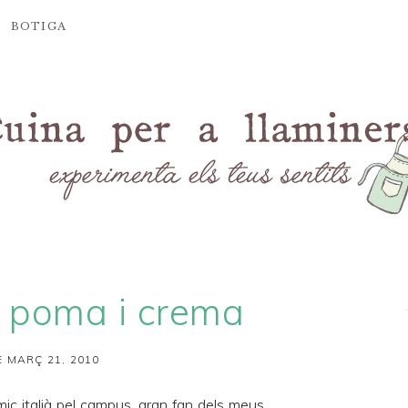
BOTIGA
e poma i crema
 MARÇ 21, 2010
mic italià pel campus, gran fan dels meus