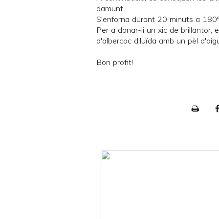
damunt.
S'enforna durant 20 minuts a 180ºC
Per a donar-li un xic de brillantor
d'albercoc diluïda amb un pèl d'aig
Bon profit!
P
r
i
n
t
e
r
F