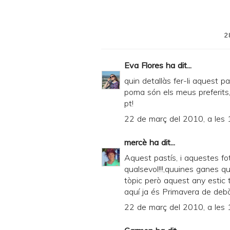
2
Eva Flores
ha dit...
quin detallàs fer-li aquest p
poma són els meus preferits,
pt!
22 de març del 2010, a les 
mercè
ha dit...
Aquest pastís, i aquestes fo
qualsevol!!!,quuines ganes que 
tòpic però aquest any estic ti
aquí ja és Primavera de deb
22 de març del 2010, a les 