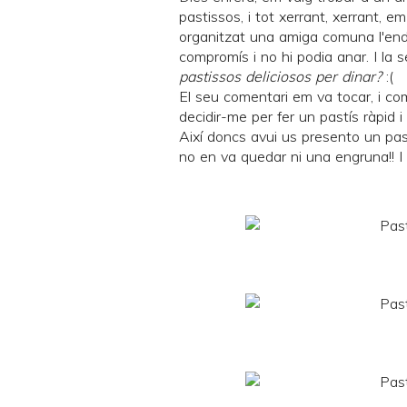
pastissos, i tot xerrant, xerrant, e
organitzat una amiga comuna l'endem
compromís i no hi podia anar. I la 
pastissos deliciosos per dinar?
:(
El seu comentari em va tocar, i com
decidir-me per fer un pastís ràpid i 
Així doncs avui us presento un pas
no en va quedar ni una engruna!! I v