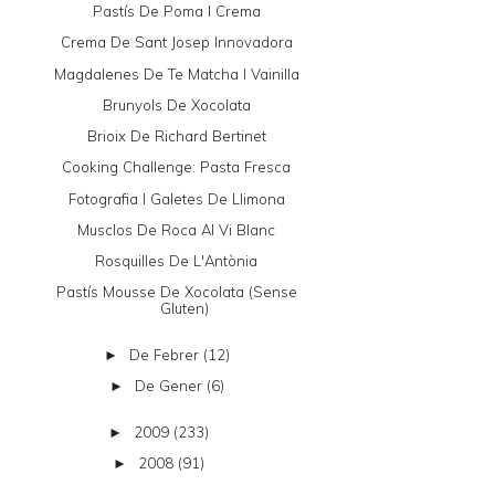
Pastís De Poma I Crema
Crema De Sant Josep Innovadora
Magdalenes De Te Matcha I Vainilla
Brunyols De Xocolata
Brioix De Richard Bertinet
Cooking Challenge: Pasta Fresca
Fotografia I Galetes De Llimona
Musclos De Roca Al Vi Blanc
Rosquilles De L'Antònia
Pastís Mousse De Xocolata (sense
Gluten)
De Febrer
(12)
►
De Gener
(6)
►
2009
(233)
►
2008
(91)
►