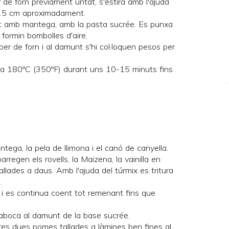
 de forn prèviament untat, s'estira amb l'ajuda
 0.5 cm aproximadament.
at amb mantega, amb la pasta sucrée. Es punxa
 formin bombolles d'aire.
er de forn i al damunt s'hi col·loquen
pesos
per
.
t a 180ºC (350ºF) durant uns 10-15 minuts fins
antega, la pela de llimona i el canó de canyella.
arregen els rovells, la Maizena, la vainilla en
allades a daus. Amb l'ajuda del túrmix es tritura
.
t, i es continua coent tot remenant fins que
s'aboca al damunt de la base sucrée.
tres dues pomes tallades a làmines ben fines al