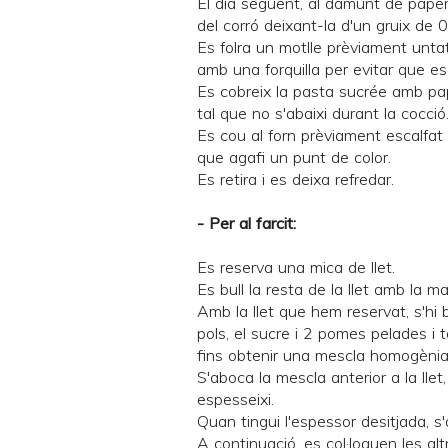
El dia següent, al damunt de paper
del corró deixant-la d'un gruix de
Es folra un motlle prèviament unt
amb una forquilla per evitar que es
Es cobreix la pasta sucrée amb pap
tal que no s'abaixi durant la cocció
Es cou al forn prèviament escalfa
que agafi un punt de color.
Es retira i es deixa refredar.
- Per al farcit:
Es reserva una mica de llet.
Es bull la resta de la llet amb la m
Amb la llet que hem reservat, s'hi b
pols, el sucre i 2 pomes pelades i t
fins obtenir una mescla homogènia
S'aboca la mescla anterior a la lle
espesseixi.
Quan tingui l'espessor desitjada, 
A continuació, es col·loquen les al