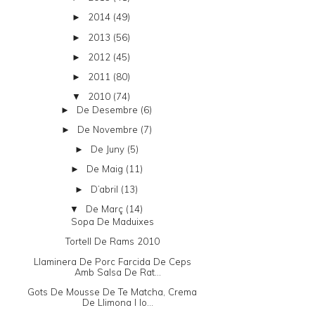
2014
(49)
►
2013
(56)
►
2012
(45)
►
2011
(80)
►
2010
(74)
▼
De Desembre
(6)
►
De Novembre
(7)
►
De Juny
(5)
►
De Maig
(11)
►
D’abril
(13)
►
De Març
(14)
▼
Sopa De Maduixes
Tortell De Rams 2010
Llaminera De Porc Farcida De Ceps
Amb Salsa De Rat...
Gots De Mousse De Te Matcha, Crema
De Llimona I Io...