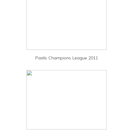
y
a
n
d
P
D
Pastís Champions League 2011
F