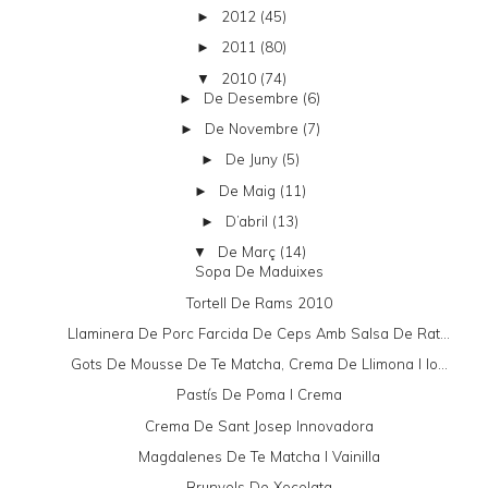
2012
(45)
►
2011
(80)
►
2010
(74)
▼
De Desembre
(6)
►
De Novembre
(7)
►
De Juny
(5)
►
De Maig
(11)
►
D’abril
(13)
►
De Març
(14)
▼
Sopa De Maduixes
Tortell De Rams 2010
Llaminera De Porc Farcida De Ceps Amb Salsa De Rat...
Gots De Mousse De Te Matcha, Crema De Llimona I Io...
Pastís De Poma I Crema
Crema De Sant Josep Innovadora
Magdalenes De Te Matcha I Vainilla
Brunyols De Xocolata