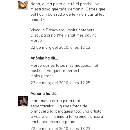
Nena, quina pinta que té el pastís!!! No
m'estranya que te'ls demanin. Ostres que
bó! I quin bon rotllo de fer-li arribar al teu
amic :D
Visca la Primavera i molts petonets.
Disculpa si no t'he visitat més sovint
Mercè.
22 de març del 2010, a les 12:12
Anònim ha dit...
Mercè quines fotos mes maques....i el
pastís et va quedar perfect.
molts petons
22 de març del 2010, a les 12:25
Adriana
ha dit...
mare meva quina pinta tant
espectacular... i quines fotos de
primavera tant maques! tota una artista!
a veure si m'animo a fer crema... encara
em fa una mica de panic...
22 de març del 2010, a les 13:22