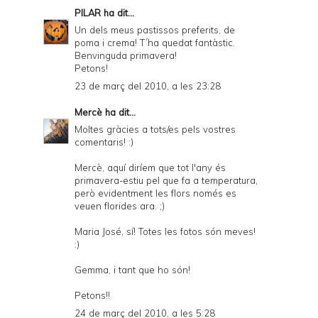
PILAR
ha dit...
Un dels meus pastissos preferits, de
poma i crema! T´ha quedat fantàstic.
Benvinguda primavera!
Petons!
23 de març del 2010, a les 23:28
Mercè
ha dit...
Moltes gràcies a tots/es pels vostres
comentaris! :)
Mercè, aquí diríem que tot l'any és
primavera-estiu pel que fa a temperatura,
però evidentment les flors només es
veuen florides ara. ;)
Maria José, sí! Totes les fotos són meves!
:)
Gemma, i tant que ho són!
Petons!!
24 de març del 2010, a les 5:28