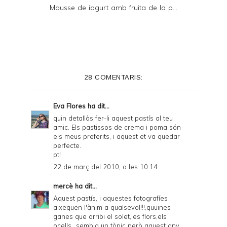
Mousse de iogurt amb fruita de la p...
28 COMENTARIS:
Eva Flores
ha dit...
quin detallàs fer-li aquest pastís al teu
amic. Els pastissos de crema i poma són
els meus preferits, i aquest et va quedar
perfecte.
pt!
22 de març del 2010, a les 10:14
mercè
ha dit...
Aquest pastís, i aquestes fotografíes
aixequen l'ànim a qualsevol!!!,quuines
ganes que arribi el solet,les flors,els
ocells...sembla un tòpic però aquest any