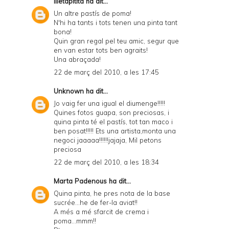
illetapitita
ha dit...
Un altre pastís de poma!
N'hi ha tants i tots tenen una pinta tant
bona!
Quin gran regal pel teu amic, segur que
en van estar tots ben agraits!
Una abraçada!
22 de març del 2010, a les 17:45
Unknown
ha dit...
Jo vaig fer una igual el diumenge!!!!!
Quines fotos guapa, son preciosas, i
quina pinta té el pastís, tot tan maco i
ben posat!!!!! Ets una artista,monta una
negoci jaaaaa!!!!!!jajaja, Mil petons
preciosa
22 de març del 2010, a les 18:34
Marta Padenous
ha dit...
Quina pinta, he pres nota de la base
sucrée...he de fer-la aviat!!
A més a mé sfarcit de crema i
poma...mmm!!