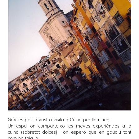
Gràcies per la vostra visita a
Cuina per llaminers
!
Un espai on comparteixo les meves experiències a la
cuina (sobretot dolces) i on espero que en gaudiu tant
com ho faig jo.