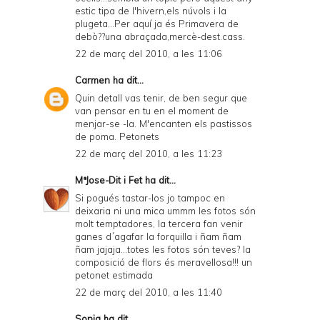
estic tipa de l'hivern,els núvols i la
plugeta...Per aquí ja és Primavera de
debò??una abraçada,mercè-dest.cass.
22 de març del 2010, a les 11:06
Carmen
ha dit...
Quin detall vas tenir, de ben segur que
van pensar en tu en el moment de
menjar-se -la. M'encanten els pastissos
de poma. Petonets
22 de març del 2010, a les 11:23
MªJose-Dit i Fet
ha dit...
Si pogués tastar-los jo tampoc en
deixaria ni una mica ummm les fotos són
molt temptadores, la tercera fan venir
ganes d´agafar la forquilla i ñam ñam
ñam jajaja...totes les fotos són teves? la
composició de flors és meravellosa!!! un
petonet estimada
22 de març del 2010, a les 11:40
Sonia
ha dit...