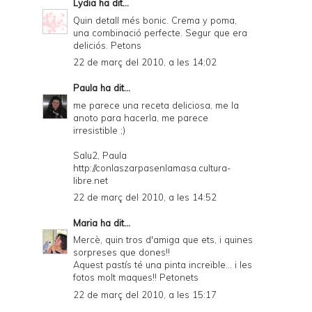
Lydia
ha dit...
Quin detall més bonic. Crema y poma,
una combinació perfecte. Segur que era
deliciós. Petons
22 de març del 2010, a les 14:02
Paula
ha dit...
me parece una receta deliciosa, me la
anoto para hacerla, me parece
irresistible ;)
Salu2, Paula
http://conlaszarpasenlamasa.cultura-
libre.net
22 de març del 2010, a les 14:52
Maria
ha dit...
Mercè, quin tros d'amiga que ets, i quines
sorpreses que dones!!
Aquest pastís té una pinta increïble... i les
fotos molt maques!! Petonets
22 de març del 2010, a les 15:17