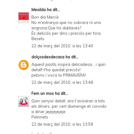
Mesilda
ha dit...
Bon dia Mercè
No m'estranya que no sobrara ni una
engruna.Que ho dubtaves?
És deliciós per dins i preciós per fora.
Besets
22 de març del 2010, a les 13:40
dolçosdesdecasa
ha dit...
Aquest pastís inspira delicadesa... i quin
detall! t'ha quedat preciós!
petons i visca la PRIMAVERA!
22 de març del 2010, a les 13:48
Fem un mos
ha dit...
Quin senyor detall, ara t`avisaran a tots
els dinars, per cert diumenge et convido
a dinar jejejejejeje
Petonets
22 de març del 2010, a les 13:59