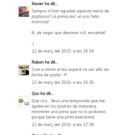
Xavier
ha dit...
Sempre m’han agradat aquesta mena de
pastissos! La poma així, un poc feta,
m’encisa!
Ei, de segur que deixares n’A. encantat!
;)
22 de març del 2010, a les 15:34
Ruben
ha dit...
Com a mínim el teu esperit va ser allà, en
forma de pastís :-P
22 de març del 2010, a les 15:35
Quo
ha dit...
Que rico... llevo una temporada que me
apetecen los postres de manzana...
mnnmmm una pena que no lo probaras
porque tiene una pinta buenísima
22 de març del 2010, a les 17:39