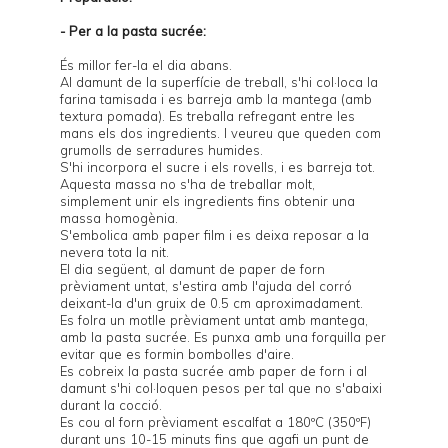
- Per a la pasta sucrée:
És millor fer-la el dia abans.
Al damunt de la superfície de treball, s'hi col·loca la
farina tamisada i es barreja amb la mantega (amb
textura pomada). Es treballa refregant entre les
mans els dos ingredients. I veureu que queden com
grumolls de serradures humides.
S'hi incorpora el sucre i els rovells, i es barreja tot.
Aquesta massa no s'ha de treballar molt,
simplement unir els ingredients fins obtenir una
massa homogènia.
S'embolica amb paper film i es deixa reposar a la
nevera tota la nit.
El dia següent, al damunt de paper de forn
prèviament untat, s'estira amb l'ajuda del corró
deixant-la d'un gruix de 0.5 cm aproximadament.
Es folra un motlle prèviament untat amb mantega,
amb la pasta sucrée. Es punxa amb una forquilla per
evitar que es formin bombolles d'aire.
Es cobreix la pasta sucrée amb paper de forn i al
damunt s'hi col·loquen
pesos
per tal que no s'abaixi
durant la cocció.
Es cou al forn prèviament escalfat a 180ºC (350ºF)
durant uns 10-15 minuts fins que agafi un punt de