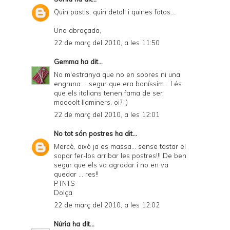
Quin pastis, quin detall i quines fotos....
Una abraçada,
22 de març del 2010, a les 11:50
Gemma
ha dit...
No m'estranya que no en sobres ni una
engruna.... segur que era boníssim... I és
que els italians tenen fama de ser
moooolt llaminers, oi? :)
22 de març del 2010, a les 12:01
No tot són postres
ha dit...
Mercè, això ja es massa... sense tastar el
sopar fer-los arribar les postres!!! De ben
segur que els va agradar i no en va
quedar ... res!!
PTNTS
Dolça
22 de març del 2010, a les 12:02
Núria
ha dit...