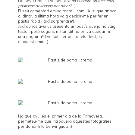
I la seva reacció va ser:
així no hi haurà un dels teus
pastissos deliciosos per dinar?
:(
El seu comentari em va tocar, i com l'A. sí que anava
al dinar, a última hora vaig decidir-me per fer un
pastís ràpid i així sorprendre'l.
Així doncs avui us presento un pastís que jo no vaig
tastar, però segons m'han dit no en va quedar ni
una engruna!! I va satisfer del tot els desitjos
d'aquest amic. ;)
I ja que avui és el primer dia de la Primavera,
permeteu-me que introdueixi aquestes fotografies
per donar-li la benvinguda. :)