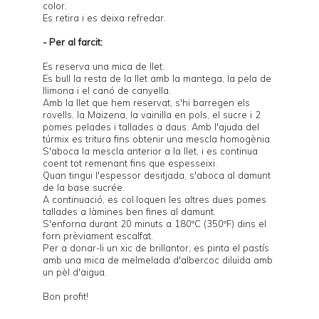
color.
Es retira i es deixa refredar.
- Per al farcit:
Es reserva una mica de llet.
Es bull la resta de la llet amb la mantega, la pela de
llimona i el canó de canyella.
Amb la llet que hem reservat, s'hi barregen els
rovells, la Maizena, la vainilla en pols, el sucre i 2
pomes pelades i tallades a daus. Amb l'ajuda del
túrmix es tritura fins obtenir una mescla homogènia.
S'aboca la mescla anterior a la llet, i es continua
coent tot remenant fins que espesseixi.
Quan tingui l'espessor desitjada, s'aboca al damunt
de la base sucrée.
A continuació, es col·loquen les altres dues pomes
tallades a làmines ben fines al damunt.
S'enforna durant 20 minuts a 180ºC (350ºF) dins el
forn prèviament escalfat.
Per a donar-li un xic de brillantor, es pinta el pastís
amb una mica de melmelada d'albercoc diluïda amb
un pèl d'aigua.
Bon profit!