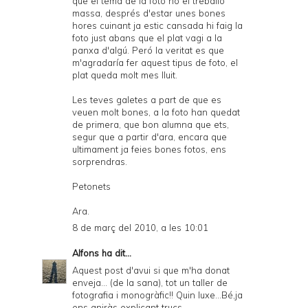
que el tema de la foto no el treballo
massa, després d'estar unes bones
hores cuinant ja estic cansada hi faig la
foto just abans que el plat vagi a la
panxa d'algú. Peró la veritat es que
m'agradaría fer aquest tipus de foto, el
plat queda molt mes lluit.
Les teves galetes a part de que es
veuen molt bones, a la foto han quedat
de primera, que bon alumna que ets,
segur que a partir d'ara, encara que
ultimament ja feies bones fotos, ens
sorprendras.
Petonets
Ara.
8 de març del 2010, a les 10:01
Alfons
ha dit...
Aquest post d'avui si que m'ha donat
enveja... (de la sana), tot un taller de
fotografia i monogràfic!! Quin luxe...Bé,ja
ens aniràs explicant trucs....