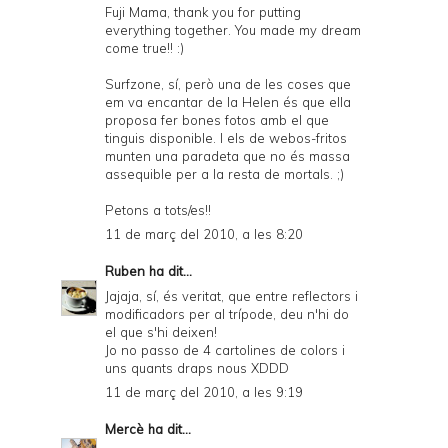
Fuji Mama, thank you for putting
everything together. You made my dream
come true!! :)
Surfzone, sí, però una de les coses que
em va encantar de la Helen és que ella
proposa fer bones fotos amb el que
tinguis disponible. I els de webos-fritos
munten una paradeta que no és massa
assequible per a la resta de mortals. ;)
Petons a tots/es!!
11 de març del 2010, a les 8:20
Ruben
ha dit...
Jajaja, sí, és veritat, que entre reflectors i
modificadors per al trípode, deu n'hi do
el que s'hi deixen!
Jo no passo de 4 cartolines de colors i
uns quants draps nous XDDD
11 de març del 2010, a les 9:19
Mercè
ha dit...