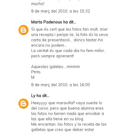
mucho!
8 de març del 2010, a les 15:32
Marta Padenous
ha dit...
Si que és cert que les fotos fan molt...triar
una recepta i penjar-la...la foto és la seva
carta de presentació... doncs tastar-ho
encara no podem...
La veritat és que cada dia ho fem millor,
però sempre aprenent!
Aquestes galetes....mmmm
Ptnts
M
8 de març del 2010, a les 16:00
Ly
ha dit...
Heeyyyy que maravilla!! vaya suerte lo
del curso, pero que buena alumna eres
las fotos no tienen nada que envidiar a
las que ella tiene en su blog.
Me encantan, las fotos y la receta de las
galletas que creo que deber estar