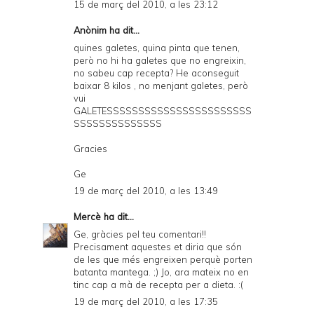
15 de març del 2010, a les 23:12
Anònim ha dit...
quines galetes, quina pinta que tenen,
però no hi ha galetes que no engreixin,
no sabeu cap recepta? He aconseguit
baixar 8 kilos , no menjant galetes, però
vui
GALETESSSSSSSSSSSSSSSSSSSSSSS
SSSSSSSSSSSSSS
Gracies
Ge
19 de març del 2010, a les 13:49
Mercè
ha dit...
Ge, gràcies pel teu comentari!!
Precisament aquestes et diria que són
de les que més engreixen perquè porten
batanta mantega. ;) Jo, ara mateix no en
tinc cap a mà de recepta per a dieta. :(
19 de març del 2010, a les 17:35