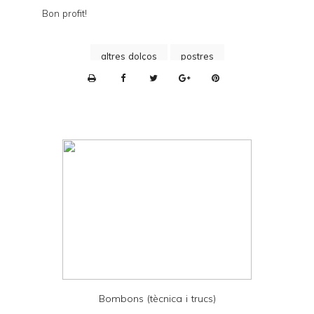
Bon profit!
altres dolços
postres
P
r
i
n
t
e
r
F
r
i
e
Bombons (tècnica i trucs)
n