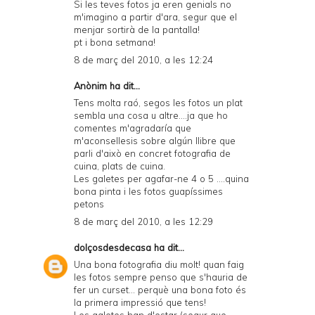
Si les teves fotos ja eren genials no
m'imagino a partir d'ara, segur que el
menjar sortirà de la pantalla!
pt i bona setmana!
8 de març del 2010, a les 12:24
Anònim ha dit...
Tens molta raó, segos les fotos un plat
sembla una cosa u altre....ja que ho
comentes m'agradaría que
m'aconsellesis sobre algún llibre que
parli d'això en concret fotografia de
cuina, plats de cuina.
Les galetes per agafar-ne 4 o 5 ....quina
bona pinta i les fotos guapíssimes
petons
8 de març del 2010, a les 12:29
dolçosdesdecasa
ha dit...
Una bona fotografia diu molt! quan faig
les fotos sempre penso que s'hauria de
fer un curset... perquè una bona foto és
la primera impressió que tens!