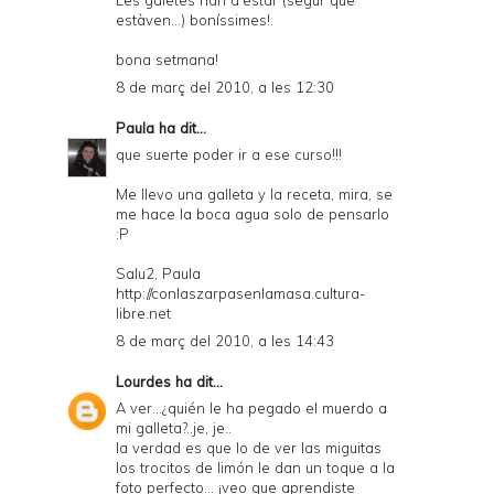
Les galetes han d'estar (segur que
estàven...) boníssimes!.
bona setmana!
8 de març del 2010, a les 12:30
Paula
ha dit...
que suerte poder ir a ese curso!!!
Me llevo una galleta y la receta, mira, se
me hace la boca agua solo de pensarlo
:P
Salu2, Paula
http://conlaszarpasenlamasa.cultura-
libre.net
8 de març del 2010, a les 14:43
Lourdes
ha dit...
A ver...¿quién le ha pegado el muerdo a
mi galleta?..je, je..
la verdad es que lo de ver las miguitas
los trocitos de limón le dan un toque a la
foto perfecto... ¡veo que aprendiste