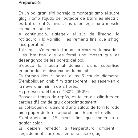
Preparació:
En un bol gran, s'hi barreja la mantega amb el sucre
glaç, i amb l'ajuda del batedor de barnilles elèctric,
es bat durant 8 minuts fins aconseguir una mescla
cremosa i pàlida.
A continuació, s'afegeix el suc de llimona, la
ratlladura i la vainilla, i es remena fins que s'hagi
incorporat bé.
Tot seguit, s'afegeix la farina i la Maizena tamisades,
i es bat fins que es formi una massa que es
desenganxa de les parets del bol.
S'aboca la massa al damunt d'una superfície
enfarinada i es divideix per la meitat.
Es formen dos cilindres d'uns 5 cm de diàmetre.
S'emboliquen amb film transparent i es reserven a
la nevera un mínim de 2 hores.
Es preescalfa el forn a 180ºC (350ºF).
Passat el temps de repòs, es tallen els cilindres en
cercles d'1 cm de gruix aproximadament.
Es col·loquen al damunt d'una safata de forn folrada
amb paper de forn, separats uns 5 cm entre ells.
S'enfornen uns 15 minuts fins que comencin a
agafar color.
Es deixen refredar a temperatura ambient i
seguidament s'arrebossen amb sucre glaç.