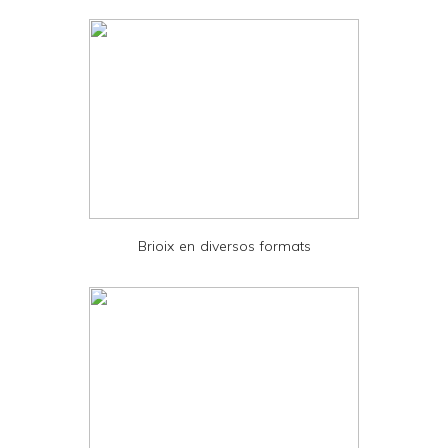
d
l
y
a
n
d
P
D
Brioix en diversos formats
F