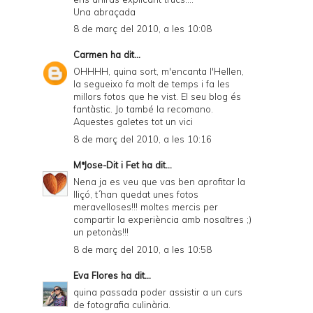
Una abraçada
8 de març del 2010, a les 10:08
Carmen
ha dit...
OHHHH, quina sort, m'encanta l'Hellen,
la segueixo fa molt de temps i fa les
millors fotos que he vist. El seu blog és
fantàstic. Jo també la recomano.
Aquestes galetes tot un vici
8 de març del 2010, a les 10:16
MªJose-Dit i Fet
ha dit...
Nena ja es veu que vas ben aprofitar la
lliçó, t´han quedat unes fotos
meravelloses!!! moltes mercis per
compartir la experiència amb nosaltres ;)
un petonàs!!!
8 de març del 2010, a les 10:58
Eva Flores
ha dit...
quina passada poder assistir a un curs
de fotografia culinària.