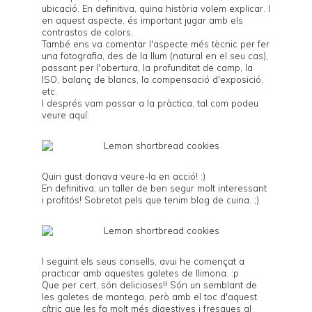
ubicació. En definitiva, quina història volem explicar. I
en aquest aspecte, és important jugar amb els
contrastos de colors.
També ens va comentar l'aspecte més tècnic per fer
una fotografia, des de la llum (natural en el seu cas),
passant per l'obertura, la profunditat de camp, la
ISO, balanç de blancs, la compensació d'exposició,
etc.
I després vam passar a la pràctica, tal com podeu
veure aquí:
Quin gust donava veure-la en acció! :)
En definitiva, un taller de ben segur molt interessant
i profitós! Sobretot pels que tenim blog de cuina. ;)
I seguint els seus consells, avui he començat a
practicar amb aquestes galetes de llimona. :p
Que per cert, són delicioses!! Són un semblant de
les galetes de mantega, però amb el toc d'aquest
cítric que les fa molt més digestives i fresques al