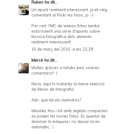
Ruben
ha dit...
Un apunt realment interessant, ja et vaig
comentant al Flickr les fotos, jo :-)
Per cert, l'MC de webos-fritos també
està traient una sèrie d'apunts sobre
tècnica fotogràfica dels aliments
realment interessant!
10 de març del 2010, a les 22:29
Mercè
ha dit...
Moltes gràcies a tots/es pels vostres
comentaris!! :)
Núria,
aquí
hi trobaràs la meva selecció
de llibres de fotografia.
Adri, què tal els melindros?
Mesilda, fins i tot amb digitals compactes
es poden fer bones fotos. És qüestió de
dominar la màquina i no deixar-la en
automàtic. ;)