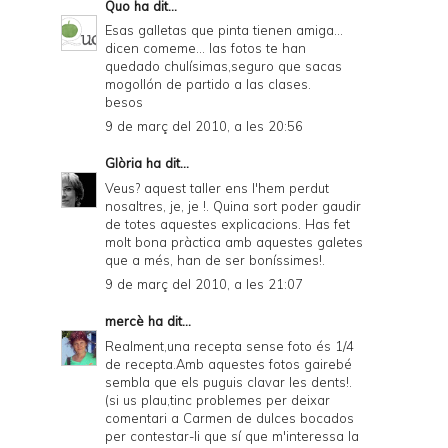
Quo
ha dit...
Esas galletas que pinta tienen amiga...
dicen comeme... las fotos te han
quedado chulísimas,seguro que sacas
mogollón de partido a las clases.
besos
9 de març del 2010, a les 20:56
Glòria
ha dit...
Veus? aquest taller ens l'hem perdut
nosaltres, je, je !. Quina sort poder gaudir
de totes aquestes explicacions. Has fet
molt bona pràctica amb aquestes galetes
que a més, han de ser boníssimes!.
9 de març del 2010, a les 21:07
mercè
ha dit...
Realment,una recepta sense foto és 1/4
de recepta.Amb aquestes fotos gairebé
sembla que els puguis clavar les dents!.
(si us plau,tinc problemes per deixar
comentari a Carmen de dulces bocados
per contestar-li que sí que m'interessa la