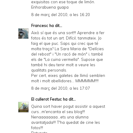
exquisitas con ese toque de limón.
Enhorabuena guapa
8 de març del 2010, a les 16:20
Francesc
ha dit...
Això sí que és una sort!!! Aprendre a fer
fotos és tot un art. Difícil, tanmateix. Jo
faig el que puc. Saps qui crec que té
molta traça? La Sara Maria de "Delícies
del rebost" i "Un racó de món" i, també
els de "La cuina vermella". Supose que
també hi deu tenir molt a veure les
qualitats personals.
Per cert, eixes galetes de llimó semblen
molt i molt abellidores... MMMMMM!!!!
8 de març del 2010, a les 17:07
El cullerot Festuc
ha dit...
Quina sort haver pogut assistir a aquest
curs...m'encanta el seu blog!!!
Nenaaaaaaaa...ets una alumna
avantatjada!!! T'ha quedat de cine les
fotos!!!