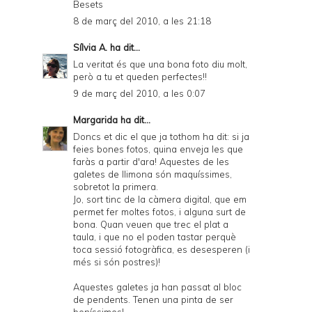
Besets
8 de març del 2010, a les 21:18
Sílvia A.
ha dit...
La veritat és que una bona foto diu molt,
però a tu et queden perfectes!!
9 de març del 2010, a les 0:07
Margarida
ha dit...
Doncs et dic el que ja tothom ha dit: si ja
feies bones fotos, quina enveja les que
faràs a partir d'ara! Aquestes de les
galetes de llimona són maquíssimes,
sobretot la primera.
Jo, sort tinc de la càmera digital, que em
permet fer moltes fotos, i alguna surt de
bona. Quan veuen que trec el plat a
taula, i que no el poden tastar perquè
toca sessió fotogràfica, es desesperen (i
més si són postres)!
Aquestes galetes ja han passat al bloc
de pendents. Tenen una pinta de ser
boníssimes!