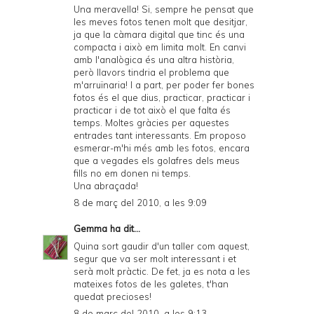
Una meravella! Si, sempre he pensat que
les meves fotos tenen molt que desitjar,
ja que la càmara digital que tinc és una
compacta i això em limita molt. En canvi
amb l'analògica és una altra història,
però llavors tindria el problema que
m'arruïnaria! I a part, per poder fer bones
fotos és el que dius, practicar, practicar i
practicar i de tot això el que falta és
temps. Moltes gràcies per aquestes
entrades tant interessants. Em proposo
esmerar-m'hi més amb les fotos, encara
que a vegades els golafres dels meus
fills no em donen ni temps.
Una abraçada!
8 de març del 2010, a les 9:09
Gemma
ha dit...
Quina sort gaudir d'un taller com aquest,
segur que va ser molt interessant i et
serà molt pràctic. De fet, ja es nota a les
mateixes fotos de les galetes, t'han
quedat precioses!
8 de març del 2010, a les 9:13