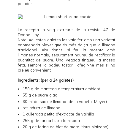
paladar.
La recepta la vaig extreure de la revista 47 de
Donna Hay
.
Nota: Aquestes galetes les vaig fer amb una varietat
anomenada Meyer que és més dolça que la llimona
tradicional. Així doncs, si feu la recepta amb
llimones normals, segurament haureu de rectificar la
quantitat de sucre. Una vegada tingueu la massa
feta, sempre la podeu tastar i afegir-ne més si ho
creieu convenient.
Ingredients: (per a 24 galetes)
150 g de mantega a temperatura ambient
55 g de sucre glaç
60 ml de suc de llimona (de la varietat Meyer)
ratlladura de llimona
1 cullerada petita d'extracte de vainilla
255 g de farina fluixa tamisada
20 g de farina de blat de moro (tipus Maizena)