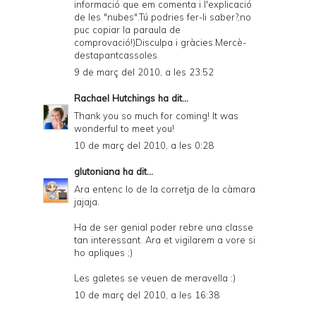
informació que em comenta i l'explicació
de les "nubes".Tú podries fer-li saber?,no
puc copiar la paraula de
comprovació!)Disculpa i gràcies.Mercè-
destapantcassoles
9 de març del 2010, a les 23:52
Rachael Hutchings
ha dit...
Thank you so much for coming! It was
wonderful to meet you!
10 de març del 2010, a les 0:28
glutoniana
ha dit...
Ara entenc lo de la corretja de la càmara
jajaja.
Ha de ser genial poder rebre una classe
tan interessant. Ara et vigilarem a vore si
ho apliques ;)
Les galetes se veuen de meravella :)
10 de març del 2010, a les 16:38