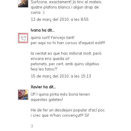
Surfzone, exactament! Jo tinc el mateix,
quatre plafons blancs i algun drap de
cuina. :)
12 de març del 2010, a les 8:55
Ivana
ha dit...
quina sort! t'envejo tant!
per aqui no hi han cursos d'aquest estil!!!
la veritat es que has millorat molt, però
encara ens queda oi!
petonets, per cert, amb quins objetius
feia les fotos??
15 de març del 2010, a les 15:13
Xavier
ha dit...
Uf! I quina pinta més bona tenen
aquestes galetes!
He de fer un desdejuni popular d'ací poc
i crec que m'han convençut!!! Sí!
;)