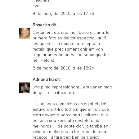
Petunets,
Eva.
8 de març del 2010, a les 17:26
Roser
ha dit...
Certament ets una molt bona alumna, la
primera foto és del tot espectacular!!!!! I
les galetes...m´apunto la recepta ja
mateix que precisament ahir em van
regalar unes llimones i no sabia que fer-
ne!. Petons.
8 de març del 2010, a les 18:24
Adriana
ha dit...
una pinta impressionant... em venen molt
de gust els citrics ara
iiiii, no saps com m'has arreglat el dia!
estava dient-li a tothom que em diu que
esta nevant a barcelona i voltants, que
es facin una xocolata desfeta amb
melindros... i de sobte clar, jo tambe en
volia de melindros... i he trobat la teva
recepta! la fare ben ben ben aviat!