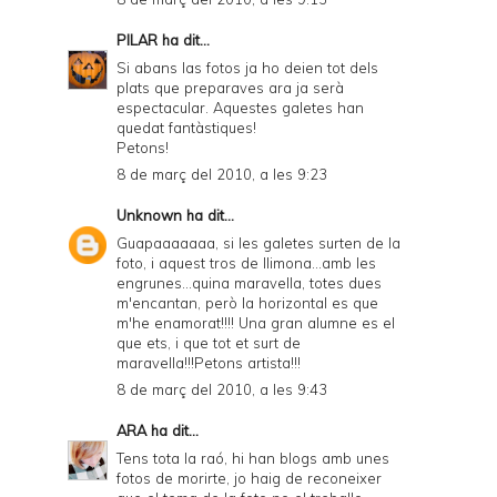
PILAR
ha dit...
Si abans las fotos ja ho deien tot dels
plats que preparaves ara ja serà
espectacular. Aquestes galetes han
quedat fantàstiques!
Petons!
8 de març del 2010, a les 9:23
Unknown
ha dit...
Guapaaaaaaa, si les galetes surten de la
foto, i aquest tros de llimona...amb les
engrunes...quina maravella, totes dues
m'encantan, però la horizontal es que
m'he enamorat!!!! Una gran alumne es el
que ets, i que tot et surt de
maravella!!!Petons artista!!!
8 de març del 2010, a les 9:43
ARA
ha dit...
Tens tota la raó, hi han blogs amb unes
fotos de morirte, jo haig de reconeixer