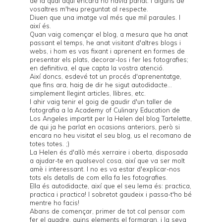
de la qual aquí encara no havia parlat. I alguns de
vosaltres m'heu preguntat al respecte.
Diuen que una imatge val més que mil paraules. I
així és.
Quan vaig començar el blog, a mesura que ha anat
passant el temps, he anat visitant d'altres blogs i
webs, i hom es vas fixant i aprenent en formes de
presentar els plats, decorar-los i fer les fotografies;
en definitiva, el que capta la vostra atenció.
Així doncs, esdevé tot un procés d'aprenentatge,
que fins ara, haig de dir he sigut autodidacte...
simplement llegint articles, llibres, etc.
I ahir vaig tenir el goig de gaudir d'un taller de
fotografia a la Academy of Culinary Education de
Los Angeles impartit per la Helen del blog
Tartelette
,
de qui ja he parlat en ocasions anteriors, però si
encara no heu visitat el seu blog, us el recomano de
totes totes. ;)
La Helen és d'allò més xerraire i oberta, disposada
a ajudar-te en qualsevol cosa, així que va ser molt
amè i interessant. I no es va estar d'explicar-nos
tots els detalls de com ella fa les fotografies.
Ella és autodidacte, així que el seu lema és: practica,
practica i practica! I sobretot gaudeix i passa-t'ho bé
mentre ho facis!
Abans de començar, primer de tot cal pensar com
fer el quadre, quins elements el formaran, i la seva