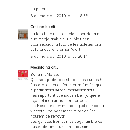
un petonet!
8 de març del 2010, a les 18:58
Cristina
ha dit...
La foto ho diu tot del plat, sobretot a mi
que menjo amb els ulls. Molt ben
aconseguida la foto de les galetes, ara
et falta que ens arribi l'olor!!
8 de març del 2010, a les 20:14
Mesilda
ha dit...
Bona nit Mercè.
Que sort poder assistir a eixos cursos.Si
fins ara les teues fotos eren fantàstiques
a partir d'ara seran impressionants.
I és important que isquen ben ja que en
açò del menjar ha d'entrar pels
ulls.Nosaltres tenim una digital compacta
xicoteta i no podem fer miracles.Ens
haurem de renovar.
Les galletes:Boníssimes,segur,amb eixe
gustet de llima...ummm... riquisimes.