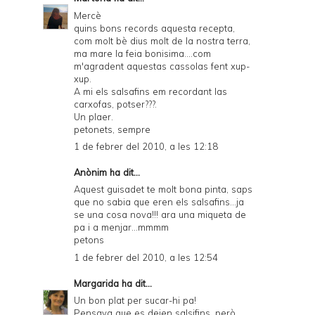
Mercè
quins bons records aquesta recepta,
com molt bè dius molt de la nostra terra,
ma mare la feia bonisima....com
m'agradent aquestas cassolas fent xup-
xup.
A mi els salsafins em recordant las
carxofas, potser???.
Un plaer.
petonets, sempre
1 de febrer del 2010, a les 12:18
Anònim ha dit...
Aquest guisadet te molt bona pinta, saps
que no sabia que eren els salsafins...ja
se una cosa nova!!! ara una miqueta de
pa i a menjar...mmmm
petons
1 de febrer del 2010, a les 12:54
Margarida
ha dit...
Un bon plat per sucar-hi pa!
Pensava que es deien salsifins, però