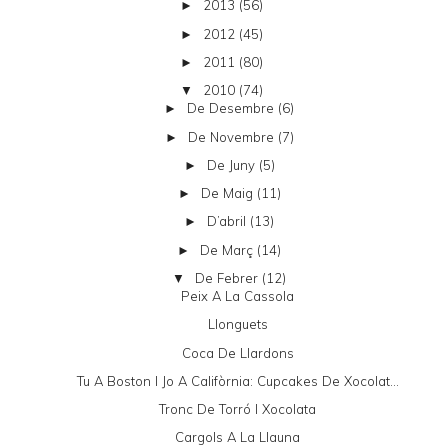
2013
(56)
►
2012
(45)
►
2011
(80)
►
2010
(74)
▼
De Desembre
(6)
►
De Novembre
(7)
►
De Juny
(5)
►
De Maig
(11)
►
D’abril
(13)
►
De Març
(14)
►
De Febrer
(12)
▼
Peix A La Cassola
Llonguets
Coca De Llardons
Tu A Boston I Jo A Califòrnia: Cupcakes De Xocolat...
Tronc De Torró I Xocolata
Cargols A La Llauna