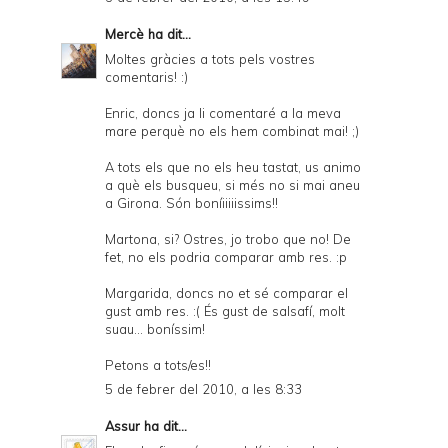
Mercè
ha dit...
Moltes gràcies a tots pels vostres
comentaris! :)
Enric, doncs ja li comentaré a la meva
mare perquè no els hem combinat mai! ;)
A tots els que no els heu tastat, us animo
a què els busqueu, si més no si mai aneu
a Girona. Són boníiiiiissims!!
Martona, si? Ostres, jo trobo que no! De
fet, no els podria comparar amb res. :p
Margarida, doncs no et sé comparar el
gust amb res. :( És gust de salsafí, molt
suau... boníssim!
Petons a tots/es!!
5 de febrer del 2010, a les 8:33
Assur
ha dit...