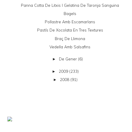
Panna Cotta De Litxis I Gelatina De Taronja Sanguina
Bagels
Pollastre Amb Escamarlans
Pastís De Xocolata En Tres Textures
Braç De Llimona
Vedella Amb Salsafins
De Gener
(6)
►
2009
(233)
►
2008
(91)
►