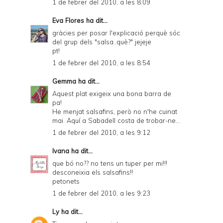
1 de febrer del 2010, a les 8:09
Eva Flores
ha dit...
gràcies per posar l'explicació perquè sóc
del grup dels "salsa..què?" jejeje
pt!
1 de febrer del 2010, a les 8:54
Gemma
ha dit...
Aquest plat exigeix una bona barra de
pa!
He menjat salsafins, però no n'he cuinat
mai. Aquí a Sabadell costa de trobar-ne...
1 de febrer del 2010, a les 9:12
Ivana
ha dit...
que bó no?? no tens un tuper per mi!!!
desconeixia els salsafins!!
petonets
1 de febrer del 2010, a les 9:23
Ly
ha dit...