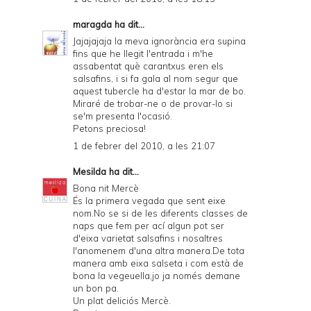
maragda
ha dit...
Jajajajaja la meva ignorància era supina
fins que he llegit l'entrada i m'he
assabentat què carantxus eren els
salsafins, i si fa gala al nom segur que
aquest tubercle ha d'estar la mar de bo.
Miraré de trobar-ne o de provar-lo si
se'm presenta l'ocasió.
Petons preciosa!
1 de febrer del 2010, a les 21:07
Mesilda
ha dit...
Bona nit Mercè
És la primera vegada que sent eixe
nom.No se si de les diferents classes de
naps que fem per ací algun pot ser
d'eixa varietat salsafins i nosaltres
l'anomenem d'una altra manera.De tota
manera amb eixa salseta i com està de
bona la vegeuella,jo ja només demane
un bon pa.
Un plat deliciós Mercè.