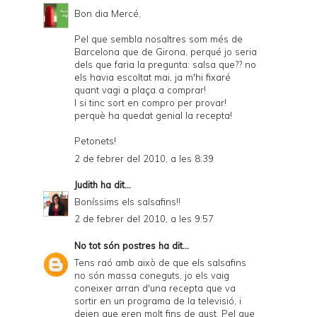
Bon dia Mercé,
Pel que sembla nosaltres som més de
Barcelona que de Girona, perqué jo seria
dels que faria la pregunta: salsa que?? no
els havia escoltat mai, ja m'hi fixaré
quant vagi a plaça a comprar!
I si tinc sort en compro per provar!
perquè ha quedat genial la recepta!
Petonets!
2 de febrer del 2010, a les 8:39
Judith
ha dit...
Boníssims els salsafins!!
2 de febrer del 2010, a les 9:57
No tot són postres
ha dit...
Tens raó amb això de que els salsafins
no són massa coneguts, jo els vaig
coneixer arran d'una recepta que va
sortir en un programa de la televisió, i
deien que eren molt fins de gust. Pel que