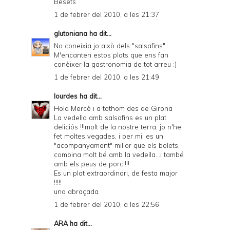
Besets
1 de febrer del 2010, a les 21:37
glutoniana
ha dit...
No coneixia jo això dels "salsafins".
M'encanten estos plats que ens fan
conèixer la gastronomia de tot arreu :)
1 de febrer del 2010, a les 21:49
lourdes
ha dit...
Hola Mercè i a tothom des de Girona
La vedella amb salsafins es un plat
deliciós !!!molt de la nostre terra, jo n'he
fet moltes vegades, i per mi, es un
"acompanyament" millor que els bolets,
combina molt bé amb la vedella...i també
amb els peus de porc!!!!
Es un plat extraordinari, de festa major
!!!!!
una abraçada
1 de febrer del 2010, a les 22:56
ARA
ha dit...