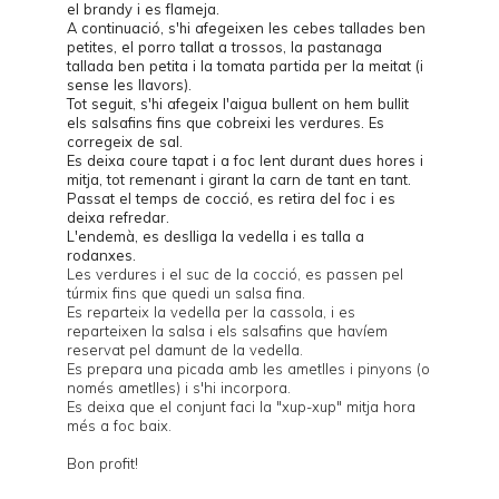
el brandy i es flameja.
A continuació, s'hi afegeixen les cebes tallades ben
petites, el porro tallat a trossos, la pastanaga
tallada ben petita i la tomata partida per la meitat (i
sense les llavors).
Tot seguit, s'hi afegeix l'aigua bullent on hem bullit
els salsafins fins que cobreixi les verdures. Es
corregeix de sal.
Es deixa coure tapat i a foc lent durant dues hores i
mitja, tot remenant i girant la carn de tant en tant.
Passat el temps de cocció, es retira del foc i es
deixa refredar.
L'endemà, es deslliga la vedella i es talla a
rodanxes.
Les verdures i el suc de la cocció, es passen pel
túrmix fins que quedi un salsa fina.
Es reparteix la vedella per la cassola, i es
reparteixen la salsa i els salsafins que havíem
reservat pel damunt de la vedella.
Es prepara una picada amb les ametlles i pinyons (o
només ametlles) i s'hi incorpora.
Es deixa que el conjunt faci la "xup-xup" mitja hora
més a foc baix.
Bon profit!