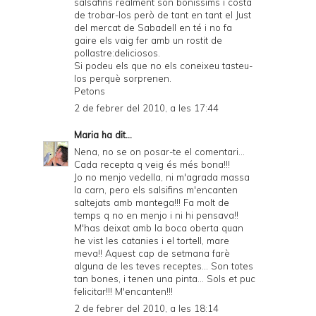
salsafins realment són bonissims i costa
de trobar-los però de tant en tant el Just
del mercat de Sabadell en té i no fa
gaire els vaig fer amb un rostit de
pollastre:deliciosos.
Si podeu els que no els coneixeu tasteu-
los perquè sorprenen.
Petons
2 de febrer del 2010, a les 17:44
Maria
ha dit...
Nena, no se on posar-te el comentari...
Cada recepta q veig és més bona!!!
Jo no menjo vedella, ni m'agrada massa
la carn, pero els salsifins m'encanten
saltejats amb mantega!!! Fa molt de
temps q no en menjo i ni hi pensava!!
M'has deixat amb la boca oberta quan
he vist les catanies i el tortell, mare
meva!! Aquest cap de setmana farè
alguna de les teves receptes... Son totes
tan bones, i tenen una pinta... Sols et puc
felicitar!!! M'encanten!!!
2 de febrer del 2010, a les 18:14