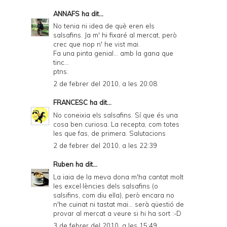
ANNAFS
ha dit...
No tenia ni idea de què eren els
salsafins. Ja m' hi fixaré al mercat, però
crec que nop n' he vist mai.
Fa una pinta genial... amb la gana que
tinc...
ptns.
2 de febrer del 2010, a les 20:08
FRANCESC
ha dit...
No coneixia els salsafins. Sí que és una
cosa ben curiosa. La recepta, com totes
les que fas, de primera. Salutacions
2 de febrer del 2010, a les 22:39
Ruben
ha dit...
La iaia de la meva dona m'ha cantat molt
les excel·lències dels salsafins (o
salsifins, com diu ella), però encara no
n'he cuinat ni tastat mai... serà qüestió de
provar al mercat a veure si hi ha sort :-D
3 de febrer del 2010, a les 15:49