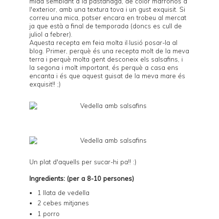
mida semblant a la pastanaga, de color marronós a
l'exterior, amb una textura tova i un gust exquisit. Si
correu una mica, potser encara en trobeu al mercat
ja que està a final de temporada (doncs es cull de
juliol a febrer).
Aquesta recepta em feia molta il·lusió posar-la al
blog. Primer, perquè és una recepta molt de la meva
terra i perquè molta gent desconeix els salsafins, i
la segona i molt important, és perquè a casa ens
encanta i és que aquest guisat de la meva mare és
exquisit!! ;)
Un plat d'aquells per sucar-hi pa!! :)
Ingredients: (per a 8-10 persones)
1 llata de vedella
2 cebes mitjanes
1 porro