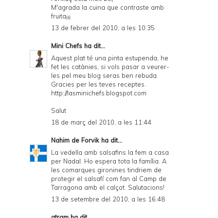
M'agrada la cuina que contraste amb
fruita¡¡¡
13 de febrer del 2010, a les 10:35
Mini Chefs
ha dit...
Aquest plat té una pinta estupenda, he
fet les catànies, si vols pasar a veurer-
les pel meu blog seras ben rebuda.
Gracies per les teves receptes.
http://lasminichefs.blogspot.com
Salut
18 de març del 2010, a les 11:44
Nahim de Forvik
ha dit...
La vedella amb salsafins la fem a casa
per Nadal. Ho espera tota la família. A
les comarques gironines tindriem de
protegir el salsafí com fan al Camp de
Tarragona amb el calçot. Salutacions!
13 de setembre del 2010, a les 16:48
atram
ha dit...