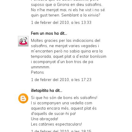
suposo que a Girona en dieu salsafins.
No n'he menjat mai, ni els he vist i no sé
quin gust tenen. Semblant a la xirivia?
1 de febrer del 2010, a les 13:33
Fem un mos
ha dit...
Moltes gracies per las indicacions del
salsafins, ne menjat varies vegades i
m`encanten però no sabia quina era la
temporada, aquet plat a d`estar boníssim
i acompanyat d`un bon tros de pa
ummmmm.
Petons
1 de febrer del 2010, a les 17:23
illetapitita
ha dit...
Si que ho són de bons els salsafins!
I si acompanyen una vedella com
aquesta encara més, aquest plat és
d'aquells de sucar-hi pa!
Una abraçada!
Les catànies espectaculars!
1 de febrer del 2010, a les 18:15