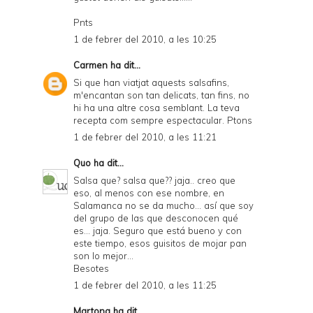
Pnts
1 de febrer del 2010, a les 10:25
Carmen
ha dit...
Si que han viatjat aquests salsafins,
m'encantan son tan delicats, tan fins, no
hi ha una altre cosa semblant. La teva
recepta com sempre espectacular. Ptons
1 de febrer del 2010, a les 11:21
Quo
ha dit...
Salsa que? salsa que?? jaja.. creo que
eso, al menos con ese nombre, en
Salamanca no se da mucho... así que soy
del grupo de las que desconocen qué
es... jaja. Seguro que está bueno y con
este tiempo, esos guisitos de mojar pan
son lo mejor...
Besotes
1 de febrer del 2010, a les 11:25
Martona
ha dit...