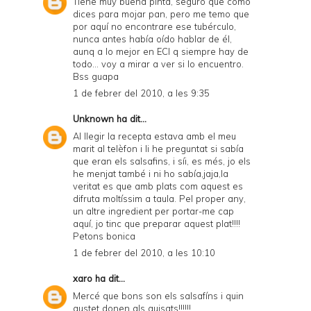
Tiene muy buena pinta, seguro que como
dices para mojar pan, pero me temo que
por aquí no encontrare ese tubérculo,
nunca antes había oído hablar de él,
aunq a lo mejor en ECI q siempre hay de
todo... voy a mirar a ver si lo encuentro.
Bss guapa
1 de febrer del 2010, a les 9:35
Unknown
ha dit...
Al llegir la recepta estava amb el meu
marit al telèfon i li he preguntat si sabía
que eran els salsafins, i síi, es més, jo els
he menjat també i ni ho sabía,jaja,la
veritat es que amb plats com aquest es
difruta moltíssim a taula. Pel proper any,
un altre ingredient per portar-me cap
aquí, jo tinc que preparar aquest plat!!!!
Petons bonica
1 de febrer del 2010, a les 10:10
xaro
ha dit...
Mercé que bons son els salsafíns i quin
gustet donen als guisats!!!!!!