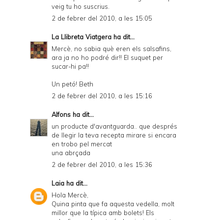
veig tu ho suscrius.
2 de febrer del 2010, a les 15:05
La Llibreta Viatgera
ha dit...
Mercè, no sabia què eren els salsafins,
ara ja no ho podré dir!! El suquet per
sucar-hi pa!!
Un petó! Beth
2 de febrer del 2010, a les 15:16
Alfons
ha dit...
un producte d'avantguarda.. que després
de llegir la teva recepta mirare si encara
en trobo pel mercat
una abrçada
2 de febrer del 2010, a les 15:36
Laia
ha dit...
Hola Mercè,
Quina pinta que fa aquesta vedella, molt
millor que la típica amb bolets! Els