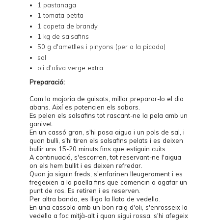
1 pastanaga
1 tomata petita
1 copeta de brandy
1 kg de salsafins
50 g d'ametlles i pinyons (per a la picada)
sal
oli d'oliva verge extra
Preparació:
Com la majoria de guisats, millor preparar-lo el dia
abans. Així es potencien els sabors.
Es pelen els salsafins tot rascant-ne la pela amb un
ganivet.
En un cassó gran, s'hi posa aigua i un pols de sal, i
quan bulli, s'hi tiren els salsafins pelats i es deixen
bullir uns 15-20 minuts fins que estiguin cuits.
A continuació, s'escorren, tot reservant-ne l'aigua
on els hem bullit i es deixen refredar.
Quan ja siguin freds, s'enfarinen lleugerament i es
fregeixen a la paella fins que comencin a agafar un
punt de ros. Es retiren i es reserven.
Per altra banda, es lliga la llata de vedella.
En una cassola amb un bon raig d'oli, s'enrosseix la
vedella a foc mitjà-alt i quan sigui rossa, s'hi afegeix