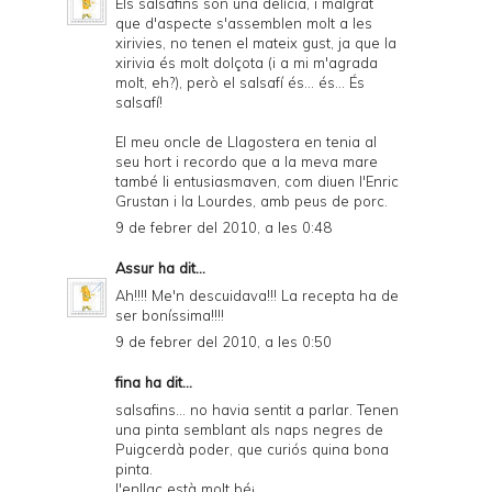
Els salsafins són una delícia, i malgrat
que d'aspecte s'assemblen molt a les
xirivies, no tenen el mateix gust, ja que la
xirivia és molt dolçota (i a mi m'agrada
molt, eh?), però el salsafí és... és... És
salsafí!
El meu oncle de Llagostera en tenia al
seu hort i recordo que a la meva mare
també li entusiasmaven, com diuen l'Enric
Grustan i la Lourdes, amb peus de porc.
9 de febrer del 2010, a les 0:48
Assur
ha dit...
Ah!!!! Me'n descuidava!!! La recepta ha de
ser boníssima!!!!
9 de febrer del 2010, a les 0:50
fina ha dit...
salsafins... no havia sentit a parlar. Tenen
una pinta semblant als naps negres de
Puigcerdà poder, que curiós quina bona
pinta.
l'enllaç està molt bé¡