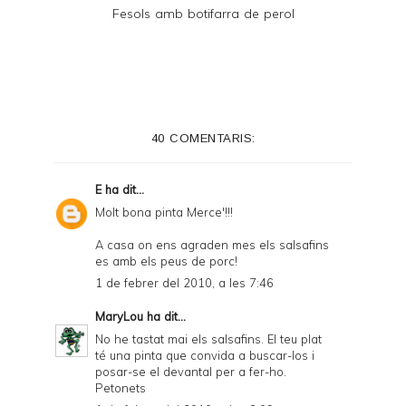
Fesols amb botifarra de perol
40 COMENTARIS:
E
ha dit...
Molt bona pinta Merce'!!!
A casa on ens agraden mes els salsafins
es amb els peus de porc!
1 de febrer del 2010, a les 7:46
MaryLou
ha dit...
No he tastat mai els salsafins. El teu plat
té una pinta que convida a buscar-los i
posar-se el devantal per a fer-ho.
Petonets