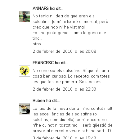
ANNAFS
ha dit...
No tenia ni idea de què eren els
salsafins. Ja m' hi fixaré al mercat, però
crec que nop n' he vist mai.
Fa una pinta genial... amb la gana que
tinc...
ptns.
2 de febrer del 2010, a les 20:08
FRANCESC
ha dit...
No coneixia els salsafins. Sí que és una
cosa ben curiosa. La recepta, com totes
les que fas, de primera. Salutacions
2 de febrer del 2010, a les 22:39
Ruben
ha dit...
La iaia de la meva dona m'ha cantat molt
les excel·lències dels salsafins (o
salsifins, com diu ella), però encara no
n'he cuinat ni tastat mai... serà qüestió de
provar al mercat a veure si hi ha sort :-D
3 de febrer del 2010, a les 15:49