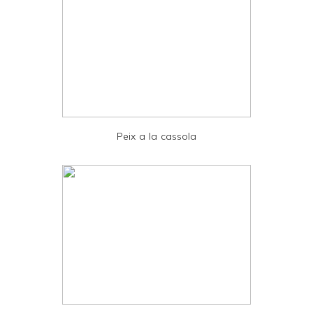
y
a
n
d
P
D
Peix a la cassola
F