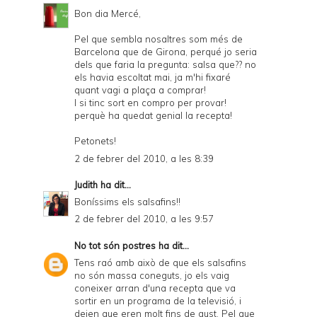
Bon dia Mercé,
Pel que sembla nosaltres som més de
Barcelona que de Girona, perqué jo seria
dels que faria la pregunta: salsa que?? no
els havia escoltat mai, ja m'hi fixaré
quant vagi a plaça a comprar!
I si tinc sort en compro per provar!
perquè ha quedat genial la recepta!
Petonets!
2 de febrer del 2010, a les 8:39
Judith
ha dit...
Boníssims els salsafins!!
2 de febrer del 2010, a les 9:57
No tot són postres
ha dit...
Tens raó amb això de que els salsafins
no són massa coneguts, jo els vaig
coneixer arran d'una recepta que va
sortir en un programa de la televisió, i
deien que eren molt fins de gust. Pel que