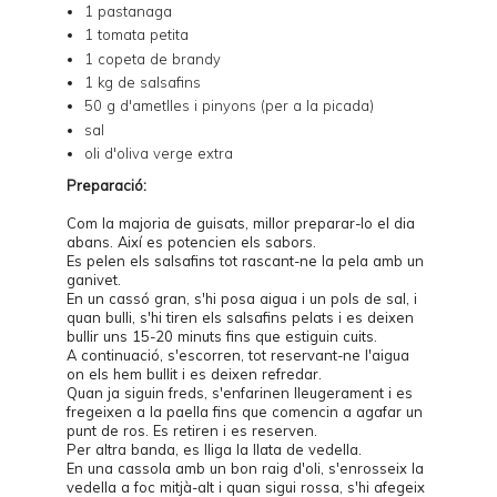
1 pastanaga
1 tomata petita
1 copeta de brandy
1 kg de salsafins
50 g d'ametlles i pinyons (per a la picada)
sal
oli d'oliva verge extra
Preparació:
Com la majoria de guisats, millor preparar-lo el dia
abans. Així es potencien els sabors.
Es pelen els salsafins tot rascant-ne la pela amb un
ganivet.
En un cassó gran, s'hi posa aigua i un pols de sal, i
quan bulli, s'hi tiren els salsafins pelats i es deixen
bullir uns 15-20 minuts fins que estiguin cuits.
A continuació, s'escorren, tot reservant-ne l'aigua
on els hem bullit i es deixen refredar.
Quan ja siguin freds, s'enfarinen lleugerament i es
fregeixen a la paella fins que comencin a agafar un
punt de ros. Es retiren i es reserven.
Per altra banda, es lliga la llata de vedella.
En una cassola amb un bon raig d'oli, s'enrosseix la
vedella a foc mitjà-alt i quan sigui rossa, s'hi afegeix