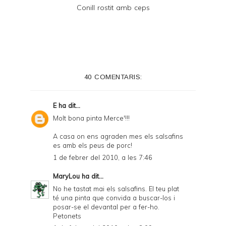
Conill rostit amb ceps
40 COMENTARIS:
E
ha dit...
Molt bona pinta Merce'!!!
A casa on ens agraden mes els salsafins
es amb els peus de porc!
1 de febrer del 2010, a les 7:46
MaryLou
ha dit...
No he tastat mai els salsafins. El teu plat
té una pinta que convida a buscar-los i
posar-se el devantal per a fer-ho.
Petonets