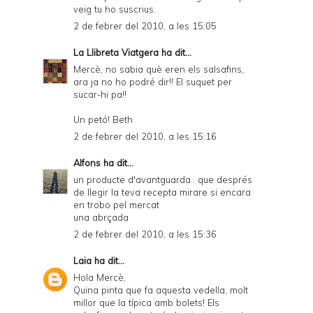
veig tu ho suscrius.
2 de febrer del 2010, a les 15:05
La Llibreta Viatgera
ha dit...
Mercè, no sabia què eren els salsafins,
ara ja no ho podré dir!! El suquet per
sucar-hi pa!!
Un petó! Beth
2 de febrer del 2010, a les 15:16
Alfons
ha dit...
un producte d'avantguarda.. que després
de llegir la teva recepta mirare si encara
en trobo pel mercat
una abrçada
2 de febrer del 2010, a les 15:36
Laia
ha dit...
Hola Mercè,
Quina pinta que fa aquesta vedella, molt
millor que la típica amb bolets! Els