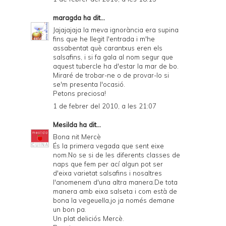
maragda
ha dit...
Jajajajaja la meva ignorància era supina
fins que he llegit l'entrada i m'he
assabentat què carantxus eren els
salsafins, i si fa gala al nom segur que
aquest tubercle ha d'estar la mar de bo.
Miraré de trobar-ne o de provar-lo si
se'm presenta l'ocasió.
Petons preciosa!
1 de febrer del 2010, a les 21:07
Mesilda
ha dit...
Bona nit Mercè
És la primera vegada que sent eixe
nom.No se si de les diferents classes de
naps que fem per ací algun pot ser
d'eixa varietat salsafins i nosaltres
l'anomenem d'una altra manera.De tota
manera amb eixa salseta i com està de
bona la vegeuella,jo ja només demane
un bon pa.
Un plat deliciós Mercè.