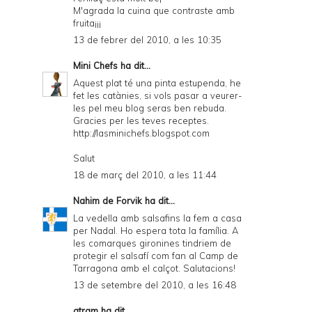
M'agrada la cuina que contraste amb
fruita¡¡¡
13 de febrer del 2010, a les 10:35
Mini Chefs
ha dit...
Aquest plat té una pinta estupenda, he
fet les catànies, si vols pasar a veurer-
les pel meu blog seras ben rebuda.
Gracies per les teves receptes.
http://lasminichefs.blogspot.com
Salut
18 de març del 2010, a les 11:44
Nahim de Forvik
ha dit...
La vedella amb salsafins la fem a casa
per Nadal. Ho espera tota la família. A
les comarques gironines tindriem de
protegir el salsafí com fan al Camp de
Tarragona amb el calçot. Salutacions!
13 de setembre del 2010, a les 16:48
atram
ha dit...