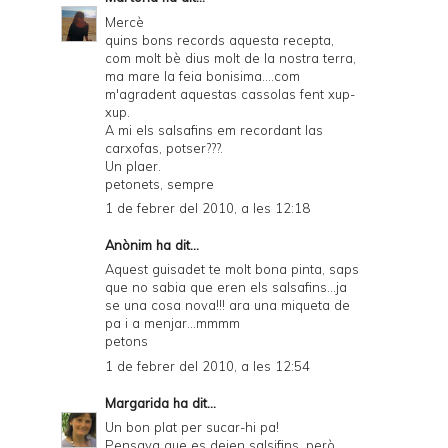
Mercè
quins bons records aquesta recepta,
com molt bè dius molt de la nostra terra,
ma mare la feia bonisima....com
m'agradent aquestas cassolas fent xup-
xup.
A mi els salsafins em recordant las
carxofas, potser???.
Un plaer.
petonets, sempre
1 de febrer del 2010, a les 12:18
Anònim ha dit...
Aquest guisadet te molt bona pinta, saps
que no sabia que eren els salsafins...ja
se una cosa nova!!! ara una miqueta de
pa i a menjar...mmmm
petons
1 de febrer del 2010, a les 12:54
Margarida
ha dit...
Un bon plat per sucar-hi pa!
Pensava que es deien salsifins, però