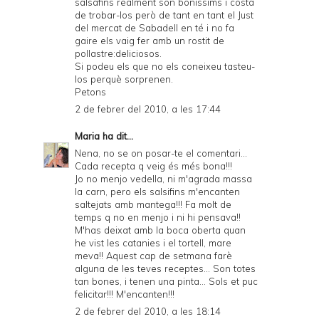
salsafins realment són bonissims i costa
de trobar-los però de tant en tant el Just
del mercat de Sabadell en té i no fa
gaire els vaig fer amb un rostit de
pollastre:deliciosos.
Si podeu els que no els coneixeu tasteu-
los perquè sorprenen.
Petons
2 de febrer del 2010, a les 17:44
Maria
ha dit...
Nena, no se on posar-te el comentari...
Cada recepta q veig és més bona!!!
Jo no menjo vedella, ni m'agrada massa
la carn, pero els salsifins m'encanten
saltejats amb mantega!!! Fa molt de
temps q no en menjo i ni hi pensava!!
M'has deixat amb la boca oberta quan
he vist les catanies i el tortell, mare
meva!! Aquest cap de setmana farè
alguna de les teves receptes... Son totes
tan bones, i tenen una pinta... Sols et puc
felicitar!!! M'encanten!!!
2 de febrer del 2010, a les 18:14