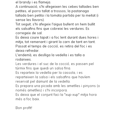
el brandy i es flameja.
A continuació, s'hi afegeixen les cebes tallades ben
petites, el porro tallat a trossos, la pastanaga
tallada ben petita i la tomata partida per la meitat (i
sense les llavors).
Tot seguit, s'hi afegeix l'aigua bullent on hem bullit
els salsafins fins que cobreixi les verdures. Es
corregeix de sal.
Es deixa coure tapat i a foc lent durant dues hores i
mitja, tot remenant i girant la carn de tant en tant.
Passat el temps de cocció, es retira del foc i es
deixa refredar.
L'endemà, es deslliga la vedella i es talla a
rodanxes.
Les verdures i el suc de la cocció, es passen pel
túrmix fins que quedi un salsa fina.
Es reparteix la vedella per la cassola, i es
reparteixen la salsa i els salsafins que havíem
reservat pel damunt de la vedella.
Es prepara una picada amb les ametlles i pinyons (o
només ametlles) i s'hi incorpora.
Es deixa que el conjunt faci la "xup-xup" mitja hora
més a foc baix.
Bon profit!