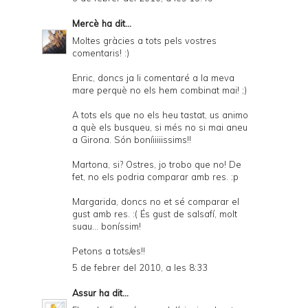
Mercè
ha dit...
Moltes gràcies a tots pels vostres
comentaris! :)
Enric, doncs ja li comentaré a la meva
mare perquè no els hem combinat mai! ;)
A tots els que no els heu tastat, us animo
a què els busqueu, si més no si mai aneu
a Girona. Són boníiiiiissims!!
Martona, si? Ostres, jo trobo que no! De
fet, no els podria comparar amb res. :p
Margarida, doncs no et sé comparar el
gust amb res. :( És gust de salsafí, molt
suau... boníssim!
Petons a tots/es!!
5 de febrer del 2010, a les 8:33
Assur
ha dit...