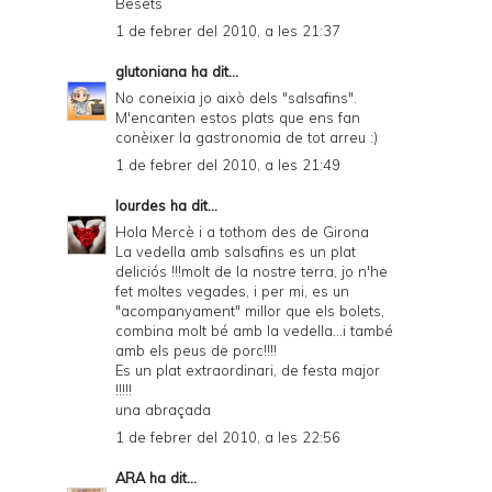
Besets
1 de febrer del 2010, a les 21:37
glutoniana
ha dit...
No coneixia jo això dels "salsafins".
M'encanten estos plats que ens fan
conèixer la gastronomia de tot arreu :)
1 de febrer del 2010, a les 21:49
lourdes
ha dit...
Hola Mercè i a tothom des de Girona
La vedella amb salsafins es un plat
deliciós !!!molt de la nostre terra, jo n'he
fet moltes vegades, i per mi, es un
"acompanyament" millor que els bolets,
combina molt bé amb la vedella...i també
amb els peus de porc!!!!
Es un plat extraordinari, de festa major
!!!!!
una abraçada
1 de febrer del 2010, a les 22:56
ARA
ha dit...