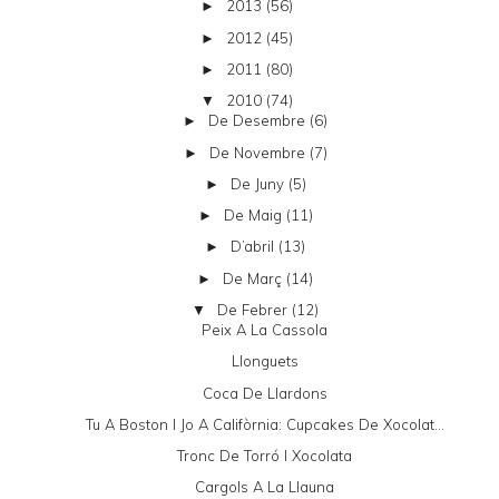
2013
(56)
►
2012
(45)
►
2011
(80)
►
2010
(74)
▼
De Desembre
(6)
►
De Novembre
(7)
►
De Juny
(5)
►
De Maig
(11)
►
D’abril
(13)
►
De Març
(14)
►
De Febrer
(12)
▼
Peix A La Cassola
Llonguets
Coca De Llardons
Tu A Boston I Jo A Califòrnia: Cupcakes De Xocolat...
Tronc De Torró I Xocolata
Cargols A La Llauna