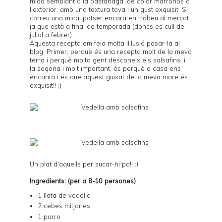
mida semblant a la pastanaga, de color marronós a
l'exterior, amb una textura tova i un gust exquisit. Si
correu una mica, potser encara en trobeu al mercat
ja que està a final de temporada (doncs es cull de
juliol a febrer).
Aquesta recepta em feia molta il·lusió posar-la al
blog. Primer, perquè és una recepta molt de la meva
terra i perquè molta gent desconeix els salsafins, i
la segona i molt important, és perquè a casa ens
encanta i és que aquest guisat de la meva mare és
exquisit!! ;)
Un plat d'aquells per sucar-hi pa!! :)
Ingredients: (per a 8-10 persones)
1 llata de vedella
2 cebes mitjanes
1 porro