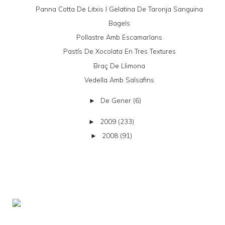
Panna Cotta De Litxis I Gelatina De Taronja Sanguina
Bagels
Pollastre Amb Escamarlans
Pastís De Xocolata En Tres Textures
Braç De Llimona
Vedella Amb Salsafins
De Gener
(6)
►
2009
(233)
►
2008
(91)
►