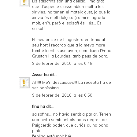
Els salsafins són una delícia, i malgrat
que d'aspecte s'assemblen molt a les
xirivies, no tenen el mateix gust, ja que la
xirivia és molt dolçota (i a mi m'agrada
molt, eh?), però el salsafí és... és... És
salsafí!
El meu oncle de Llagostera en tenia al
seu hort i recordo que a la meva mare
també li entusiasmaven, com diuen l'Enric
Grustan i la Lourdes, amb peus de porc.
9 de febrer del 2010, a les 0:48
Assur
ha dit...
Ah!!!! Me'n descuidava!!! La recepta ha de
ser boníssima!!!!
9 de febrer del 2010, a les 0:50
fina ha dit...
salsafins... no havia sentit a parlar. Tenen
una pinta semblant als naps negres de
Puigcerdà poder, que curiós quina bona
pinta.
l'enllaç està molt bé¡