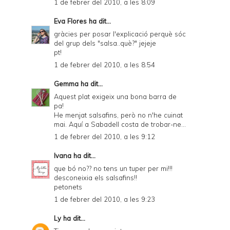
1 de febrer del 2010, a les 8:09
Eva Flores
ha dit...
gràcies per posar l'explicació perquè sóc
del grup dels "salsa..què?" jejeje
pt!
1 de febrer del 2010, a les 8:54
Gemma
ha dit...
Aquest plat exigeix una bona barra de
pa!
He menjat salsafins, però no n'he cuinat
mai. Aquí a Sabadell costa de trobar-ne...
1 de febrer del 2010, a les 9:12
Ivana
ha dit...
que bó no?? no tens un tuper per mi!!!
desconeixia els salsafins!!
petonets
1 de febrer del 2010, a les 9:23
Ly
ha dit...