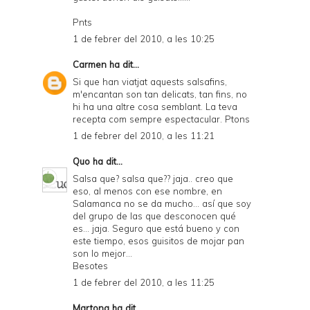
Pnts
1 de febrer del 2010, a les 10:25
Carmen
ha dit...
Si que han viatjat aquests salsafins,
m'encantan son tan delicats, tan fins, no
hi ha una altre cosa semblant. La teva
recepta com sempre espectacular. Ptons
1 de febrer del 2010, a les 11:21
Quo
ha dit...
Salsa que? salsa que?? jaja.. creo que
eso, al menos con ese nombre, en
Salamanca no se da mucho... así que soy
del grupo de las que desconocen qué
es... jaja. Seguro que está bueno y con
este tiempo, esos guisitos de mojar pan
son lo mejor...
Besotes
1 de febrer del 2010, a les 11:25
Martona
ha dit...