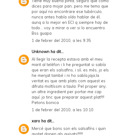
Tiene muy buena pinta, seguro que como
dices para mojar pan, pero me temo que
por aquí no encontrare ese tubérculo,
nunca antes había oído hablar de él,
aunq a lo mejor en ECI q siempre hay de
todo... voy a mirar a ver si lo encuentro.
Bss guapa
1 de febrer del 2010, a les 9:35
Unknown
ha dit...
Al llegir la recepta estava amb el meu
marit al telèfon i li he preguntat si sabía
que eran els salsafins, i síi, es més, jo els
he menjat també i ni ho sabía,jaja,la
veritat es que amb plats com aquest es
difruta moltíssim a taula. Pel proper any,
un altre ingredient per portar-me cap
aquí, jo tinc que preparar aquest plat!!!!
Petons bonica
1 de febrer del 2010, a les 10:10
xaro
ha dit...
Mercé que bons son els salsafíns i quin
gustet donen als guisats!!!!!!