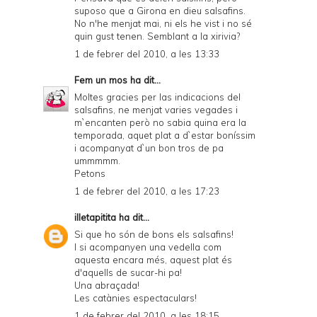
suposo que a Girona en dieu salsafins.
No n'he menjat mai, ni els he vist i no sé
quin gust tenen. Semblant a la xirivia?
1 de febrer del 2010, a les 13:33
Fem un mos
ha dit...
Moltes gracies per las indicacions del
salsafins, ne menjat varies vegades i
m`encanten però no sabia quina era la
temporada, aquet plat a d`estar boníssim
i acompanyat d`un bon tros de pa
ummmmm.
Petons
1 de febrer del 2010, a les 17:23
illetapitita
ha dit...
Si que ho són de bons els salsafins!
I si acompanyen una vedella com
aquesta encara més, aquest plat és
d'aquells de sucar-hi pa!
Una abraçada!
Les catànies espectaculars!
1 de febrer del 2010, a les 18:15