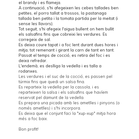
el brandy i es flameja.
A continuació, s'hi afegeixen les cebes tallades ben
petites, el porro tallat a trossos, la pastanaga
tallada ben petita i la tomata partida per la meitat (i
sense les llavors).
Tot seguit, s'hi afegeix l'aigua bullent on hem bullit
els salsafins fins que cobreixi les verdures. Es
corregeix de sal.
Es deixa coure tapat i a foc lent durant dues hores i
mitja, tot remenant i girant la carn de tant en tant.
Passat el temps de cocció, es retira del foc i es
deixa refredar.
L'endemà, es deslliga la vedella i es talla a
rodanxes.
Les verdures i el suc de la cocció, es passen pel
túrmix fins que quedi un salsa fina.
Es reparteix la vedella per la cassola, i es
reparteixen la salsa i els salsafins que havíem
reservat pel damunt de la vedella.
Es prepara una picada amb les ametlles i pinyons (o
només ametlles) i s'hi incorpora.
Es deixa que el conjunt faci la "xup-xup" mitja hora
més a foc baix.
Bon profit!