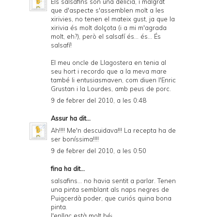
Els salsafins són una delícia, i malgrat
que d'aspecte s'assemblen molt a les
xirivies, no tenen el mateix gust, ja que la
xirivia és molt dolçota (i a mi m'agrada
molt, eh?), però el salsafí és... és... És
salsafí!
El meu oncle de Llagostera en tenia al
seu hort i recordo que a la meva mare
també li entusiasmaven, com diuen l'Enric
Grustan i la Lourdes, amb peus de porc.
9 de febrer del 2010, a les 0:48
Assur
ha dit...
Ah!!!! Me'n descuidava!!! La recepta ha de
ser boníssima!!!!
9 de febrer del 2010, a les 0:50
fina ha dit...
salsafins... no havia sentit a parlar. Tenen
una pinta semblant als naps negres de
Puigcerdà poder, que curiós quina bona
pinta.
l'enllaç està molt bé¡