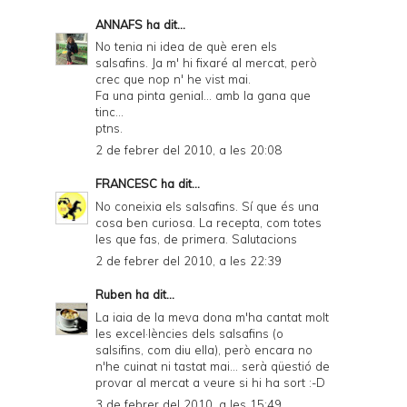
ANNAFS
ha dit...
No tenia ni idea de què eren els
salsafins. Ja m' hi fixaré al mercat, però
crec que nop n' he vist mai.
Fa una pinta genial... amb la gana que
tinc...
ptns.
2 de febrer del 2010, a les 20:08
FRANCESC
ha dit...
No coneixia els salsafins. Sí que és una
cosa ben curiosa. La recepta, com totes
les que fas, de primera. Salutacions
2 de febrer del 2010, a les 22:39
Ruben
ha dit...
La iaia de la meva dona m'ha cantat molt
les excel·lències dels salsafins (o
salsifins, com diu ella), però encara no
n'he cuinat ni tastat mai... serà qüestió de
provar al mercat a veure si hi ha sort :-D
3 de febrer del 2010, a les 15:49