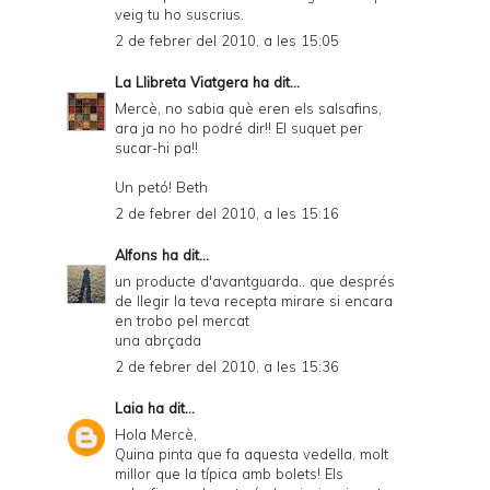
veig tu ho suscrius.
2 de febrer del 2010, a les 15:05
La Llibreta Viatgera
ha dit...
Mercè, no sabia què eren els salsafins,
ara ja no ho podré dir!! El suquet per
sucar-hi pa!!
Un petó! Beth
2 de febrer del 2010, a les 15:16
Alfons
ha dit...
un producte d'avantguarda.. que després
de llegir la teva recepta mirare si encara
en trobo pel mercat
una abrçada
2 de febrer del 2010, a les 15:36
Laia
ha dit...
Hola Mercè,
Quina pinta que fa aquesta vedella, molt
millor que la típica amb bolets! Els