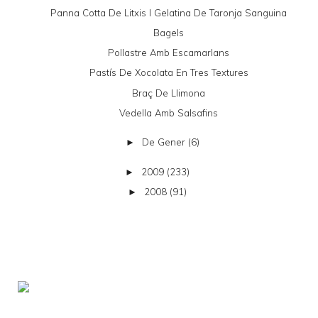
Panna Cotta De Litxis I Gelatina De Taronja Sanguina
Bagels
Pollastre Amb Escamarlans
Pastís De Xocolata En Tres Textures
Braç De Llimona
Vedella Amb Salsafins
De Gener
(6)
►
2009
(233)
►
2008
(91)
►