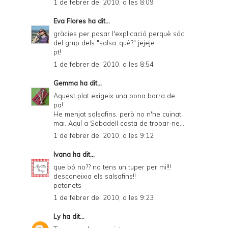
1 de febrer del 2010, a les 8:09
Eva Flores
ha dit...
gràcies per posar l'explicació perquè sóc
del grup dels "salsa..què?" jejeje
pt!
1 de febrer del 2010, a les 8:54
Gemma
ha dit...
Aquest plat exigeix una bona barra de
pa!
He menjat salsafins, però no n'he cuinat
mai. Aquí a Sabadell costa de trobar-ne...
1 de febrer del 2010, a les 9:12
Ivana
ha dit...
que bó no?? no tens un tuper per mi!!!
desconeixia els salsafins!!
petonets
1 de febrer del 2010, a les 9:23
Ly
ha dit...