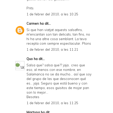
Pnts
1 de febrer del 2010, a les 10:25
Carmen
ha dit...
Si que han viatjat aquests salsafins,
m'encantan son tan delicats, tan fins, no
hi ha una altre cosa semblant. La teva
recepta com sempre espectacular. Ptons
1 de febrer del 2010, a les 11:21
Quo
ha dit...
Salsa que? salsa que?? jaja.. creo que
eso, al menos con ese nombre, en
Salamanca no se da mucho... así que soy
del grupo de las que desconocen qué
es... jaja. Seguro que está bueno y con
este tiempo, esos guisitos de mojar pan
son lo mejor...
Besotes
1 de febrer del 2010, a les 11:25
Martona
ha dit...