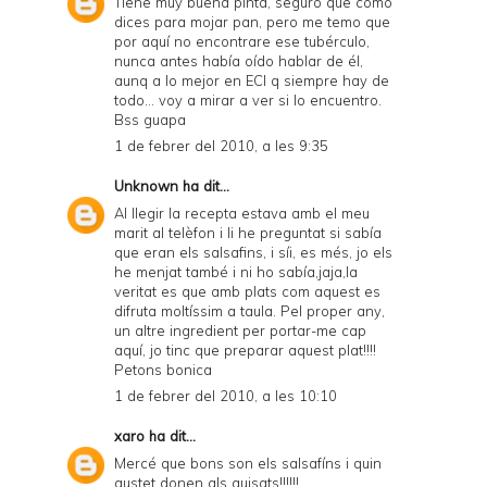
Tiene muy buena pinta, seguro que como
dices para mojar pan, pero me temo que
por aquí no encontrare ese tubérculo,
nunca antes había oído hablar de él,
aunq a lo mejor en ECI q siempre hay de
todo... voy a mirar a ver si lo encuentro.
Bss guapa
1 de febrer del 2010, a les 9:35
Unknown
ha dit...
Al llegir la recepta estava amb el meu
marit al telèfon i li he preguntat si sabía
que eran els salsafins, i síi, es més, jo els
he menjat també i ni ho sabía,jaja,la
veritat es que amb plats com aquest es
difruta moltíssim a taula. Pel proper any,
un altre ingredient per portar-me cap
aquí, jo tinc que preparar aquest plat!!!!
Petons bonica
1 de febrer del 2010, a les 10:10
xaro
ha dit...
Mercé que bons son els salsafíns i quin
gustet donen als guisats!!!!!!