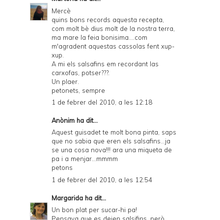
Mercè
quins bons records aquesta recepta,
com molt bè dius molt de la nostra terra,
ma mare la feia bonisima....com
m'agradent aquestas cassolas fent xup-
xup.
A mi els salsafins em recordant las
carxofas, potser???.
Un plaer.
petonets, sempre
1 de febrer del 2010, a les 12:18
Anònim ha dit...
Aquest guisadet te molt bona pinta, saps
que no sabia que eren els salsafins...ja
se una cosa nova!!! ara una miqueta de
pa i a menjar...mmmm
petons
1 de febrer del 2010, a les 12:54
Margarida
ha dit...
Un bon plat per sucar-hi pa!
Pensava que es deien salsifins, però