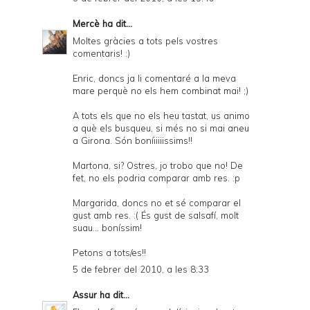
Mercè
ha dit...
Moltes gràcies a tots pels vostres
comentaris! :)
Enric, doncs ja li comentaré a la meva
mare perquè no els hem combinat mai! ;)
A tots els que no els heu tastat, us animo
a què els busqueu, si més no si mai aneu
a Girona. Són boníiiiiissims!!
Martona, si? Ostres, jo trobo que no! De
fet, no els podria comparar amb res. :p
Margarida, doncs no et sé comparar el
gust amb res. :( És gust de salsafí, molt
suau... boníssim!
Petons a tots/es!!
5 de febrer del 2010, a les 8:33
Assur
ha dit...