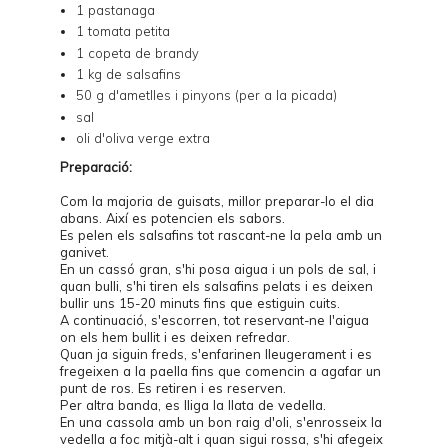
1 pastanaga
1 tomata petita
1 copeta de brandy
1 kg de salsafins
50 g d'ametlles i pinyons (per a la picada)
sal
oli d'oliva verge extra
Preparació:
Com la majoria de guisats, millor preparar-lo el dia
abans. Així es potencien els sabors.
Es pelen els salsafins tot rascant-ne la pela amb un
ganivet.
En un cassó gran, s'hi posa aigua i un pols de sal, i
quan bulli, s'hi tiren els salsafins pelats i es deixen
bullir uns 15-20 minuts fins que estiguin cuits.
A continuació, s'escorren, tot reservant-ne l'aigua
on els hem bullit i es deixen refredar.
Quan ja siguin freds, s'enfarinen lleugerament i es
fregeixen a la paella fins que comencin a agafar un
punt de ros. Es retiren i es reserven.
Per altra banda, es lliga la llata de vedella.
En una cassola amb un bon raig d'oli, s'enrosseix la
vedella a foc mitjà-alt i quan sigui rossa, s'hi afegeix