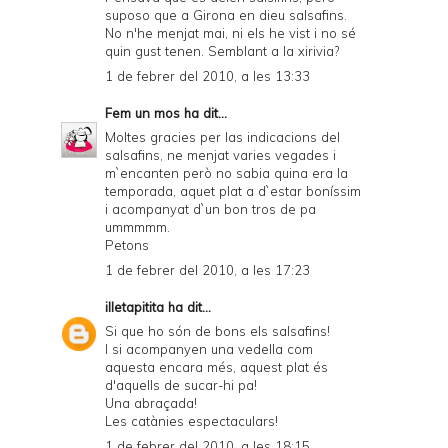
suposo que a Girona en dieu salsafins.
No n'he menjat mai, ni els he vist i no sé
quin gust tenen. Semblant a la xirivia?
1 de febrer del 2010, a les 13:33
Fem un mos
ha dit...
Moltes gracies per las indicacions del
salsafins, ne menjat varies vegades i
m`encanten però no sabia quina era la
temporada, aquet plat a d`estar boníssim
i acompanyat d`un bon tros de pa
ummmmm.
Petons
1 de febrer del 2010, a les 17:23
illetapitita
ha dit...
Si que ho són de bons els salsafins!
I si acompanyen una vedella com
aquesta encara més, aquest plat és
d'aquells de sucar-hi pa!
Una abraçada!
Les catànies espectaculars!
1 de febrer del 2010, a les 18:15