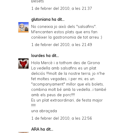
Besets
1 de febrer del 2010, a les 21:37
glutoniana
ha dit...
No coneixia jo això dels "salsafins".
M'encanten estos plats que ens fan
conèixer la gastronomia de tot arreu :)
1 de febrer del 2010, a les 21:49
lourdes
ha dit...
Hola Mercè i a tothom des de Girona
La vedella amb salsafins es un plat
deliciós !!!molt de la nostre terra, jo n'he
fet moltes vegades, i per mi, es un
"acompanyament" millor que els bolets,
combina molt bé amb la vedella...i també
amb els peus de porc!!!!
Es un plat extraordinari, de festa major
!!!!!
una abraçada
1 de febrer del 2010, a les 22:56
ARA
ha dit...