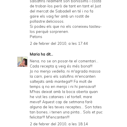
salsafins realment són bonissims i costa
de trobar-los però de tant en tant el Just
del mercat de Sabadell en té i no fa
gaire els vaig fer amb un rostit de
pollastre:deliciosos.
Si podeu els que no els coneixeu tasteu-
los perquè sorprenen.
Petons
2 de febrer del 2010, a les 17:44
Maria
ha dit...
Nena, no se on posar-te el comentari...
Cada recepta q veig és més bona!!!
Jo no menjo vedella, ni m'agrada massa
la carn, pero els salsifins m'encanten
saltejats amb mantega!!! Fa molt de
temps q no en menjo i ni hi pensava!!
M'has deixat amb la boca oberta quan
he vist les catanies i el tortell, mare
meva!! Aquest cap de setmana farè
alguna de les teves receptes... Son totes
tan bones, i tenen una pinta... Sols et puc
felicitar!!! M'encanten!!!
2 de febrer del 2010, a les 18:14