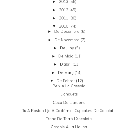
2013
(56)
►
2012
(45)
►
2011
(80)
►
2010
(74)
▼
De Desembre
(6)
►
De Novembre
(7)
►
De Juny
(5)
►
De Maig
(11)
►
D’abril
(13)
►
De Març
(14)
►
De Febrer
(12)
▼
Peix A La Cassola
Llonguets
Coca De Llardons
Tu A Boston I Jo A Califòrnia: Cupcakes De Xocolat...
Tronc De Torró I Xocolata
Cargols A La Llauna