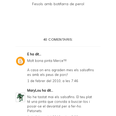
Fesols amb botifarra de perol
40 COMENTARIS:
E
ha dit...
Molt bona pinta Merce'!!!
A casa on ens agraden mes els salsafins
es amb els peus de porc!
1 de febrer del 2010, a les 7:46
MaryLou
ha dit...
No he tastat mai els salsafins. El teu plat
té una pinta que convida a buscar-los i
posar-se el devantal per a fer-ho.
Petonets