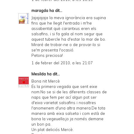
maragda
ha dit...
Jajajajaja la meva ignorància era supina
fins que he llegit l'entrada i m'he
assabentat què carantxus eren els
salsafins, i si fa gala al nom segur que
aquest tubercle ha d'estar la mar de bo.
Miraré de trobar-ne o de provar-lo si
se'm presenta l'ocasió.
Petons preciosa!
1 de febrer del 2010, a les 21:07
Mesilda
ha dit...
Bona nit Mercè
És la primera vegada que sent eixe
nom.No se si de les diferents classes de
naps que fem per ací algun pot ser
d'eixa varietat salsafins i nosaltres
l'anomenem d'una altra manera.De tota
manera amb eixa salseta i com està de
bona la vegeuella,jo ja només demane
un bon pa.
Un plat deliciós Mercè.