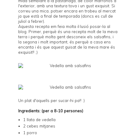
mida semblant a la pastanaga, de color marronós a
l'exterior, amb una textura tova i un gust exquisit. Si
correu una mica, potser encara en trobeu al mercat
ja que està a final de temporada (doncs es cull de
juliol a febrer).
Aquesta recepta em feia molta il·lusió posar-la al
blog. Primer, perquè és una recepta molt de la meva
terra i perquè molta gent desconeix els salsafins, i
la segona i molt important, és perquè a casa ens
encanta i és que aquest guisat de la meva mare és
exquisit!! ;)
Un plat d'aquells per sucar-hi pa!! :)
Ingredients: (per a 8-10 persones)
1 llata de vedella
2 cebes mitjanes
1 porro