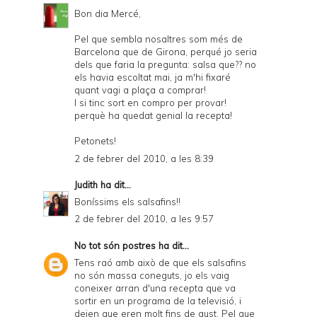
Bon dia Mercé,
Pel que sembla nosaltres som més de
Barcelona que de Girona, perqué jo seria
dels que faria la pregunta: salsa que?? no
els havia escoltat mai, ja m'hi fixaré
quant vagi a plaça a comprar!
I si tinc sort en compro per provar!
perquè ha quedat genial la recepta!
Petonets!
2 de febrer del 2010, a les 8:39
Judith
ha dit...
Boníssims els salsafins!!
2 de febrer del 2010, a les 9:57
No tot són postres
ha dit...
Tens raó amb això de que els salsafins
no són massa coneguts, jo els vaig
coneixer arran d'una recepta que va
sortir en un programa de la televisió, i
deien que eren molt fins de gust. Pel que