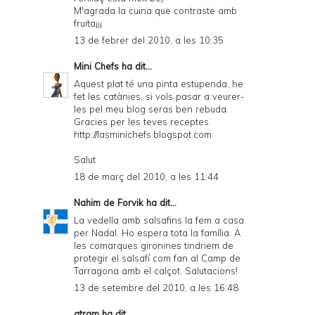
M'agrada la cuina que contraste amb
fruita¡¡¡
13 de febrer del 2010, a les 10:35
Mini Chefs
ha dit...
Aquest plat té una pinta estupenda, he
fet les catànies, si vols pasar a veurer-
les pel meu blog seras ben rebuda.
Gracies per les teves receptes.
http://lasminichefs.blogspot.com
Salut
18 de març del 2010, a les 11:44
Nahim de Forvik
ha dit...
La vedella amb salsafins la fem a casa
per Nadal. Ho espera tota la família. A
les comarques gironines tindriem de
protegir el salsafí com fan al Camp de
Tarragona amb el calçot. Salutacions!
13 de setembre del 2010, a les 16:48
atram
ha dit...