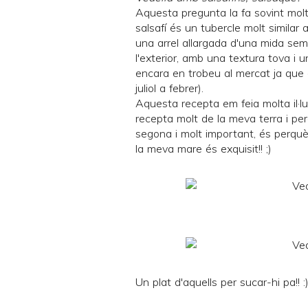
Aquesta pregunta la fa sovint molt
salsafí
és un tubercle molt similar a
una arrel allargada d'una mida sem
l'exterior, amb una textura tova i u
encara en trobeu al mercat ja que 
juliol a febrer).
Aquesta recepta em feia molta il·lu
recepta molt de la meva terra i per
segona i molt important, és perqu
la meva mare és exquisit!! ;)
Un plat d'aquells per sucar-hi pa!! :