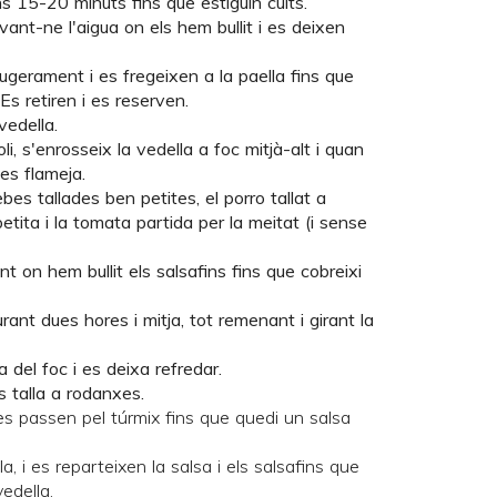
uns 15-20 minuts fins que estiguin cuits.
vant-ne l'aigua on els hem bullit i es deixen
eugerament i es fregeixen a la paella fins que
s retiren i es reserven.
vedella.
i, s'enrosseix la vedella a foc mitjà-alt i quan
 es flameja.
bes tallades ben petites, el porro tallat a
etita i la tomata partida per la meitat (i sense
ent on hem bullit els salsafins fins que cobreixi
rant dues hores i mitja, tot remenant i girant la
 del foc i es deixa refredar.
s talla a rodanxes.
 es passen pel túrmix fins que quedi un salsa
a, i es reparteixen la salsa i els salsafins que
edella.