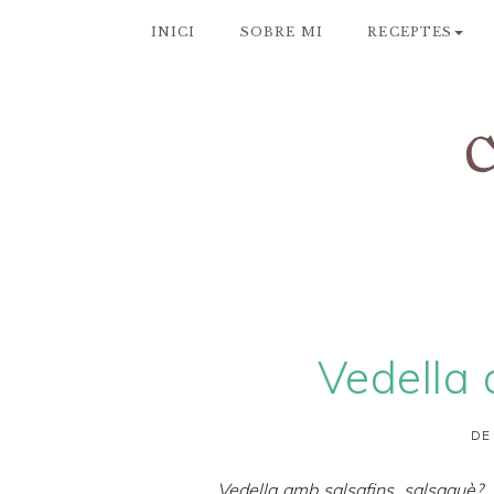
INICI
SOBRE MI
RECEPTES
Vedella 
DE
Vedella amb salsafins, salsaquè?