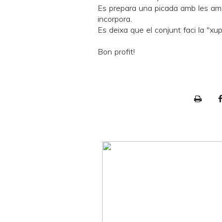
Es prepara una picada amb les amet
incorpora.
Es deixa que el conjunt faci la "xu
Bon profit!
P
r
i
n
t
e
r
F
r