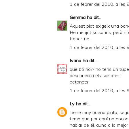
1 de febrer del 2010, a les 
Gemma
ha dit...
Aquest plat exigeix una bon
He menjat salsafins, però no
trobar-ne...
1 de febrer del 2010, a les 
Ivana
ha dit...
que bó no?? no tens un tuper 
desconeixia els salsafins!!
petonets
1 de febrer del 2010, a les 
Ly
ha dit...
Tiene muy buena pinta, seg
temo que por aquí no encont
hablar de él, aunq a lo mejor