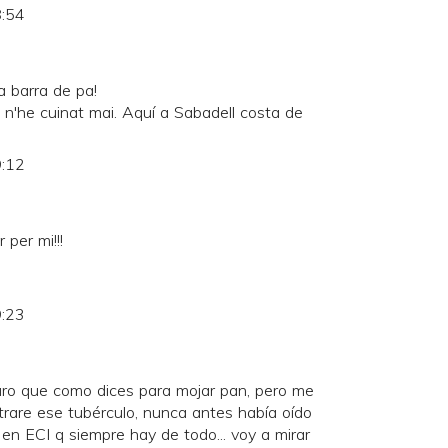
8:54
a barra de pa!
 n'he cuinat mai. Aquí a Sabadell costa de
9:12
per mi!!!
9:23
uro que como dices para mojar pan, pero me
rare ese tubérculo, nunca antes había oído
 en ECI q siempre hay de todo... voy a mirar