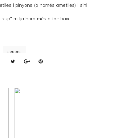
lles i pinyons (o només ametlles) i s'hi
p-xup" mitja hora més a foc baix.
segons