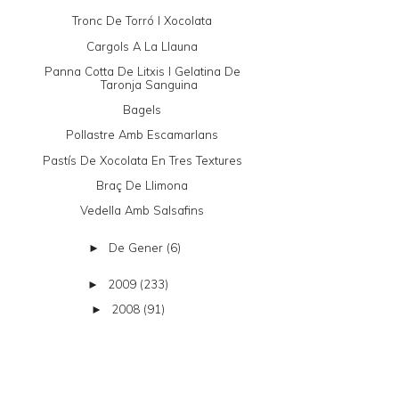
Tronc De Torró I Xocolata
Cargols A La Llauna
Panna Cotta De Litxis I Gelatina De
Taronja Sanguina
Bagels
Pollastre Amb Escamarlans
Pastís De Xocolata En Tres Textures
Braç De Llimona
Vedella Amb Salsafins
De Gener
(6)
►
2009
(233)
►
2008
(91)
►