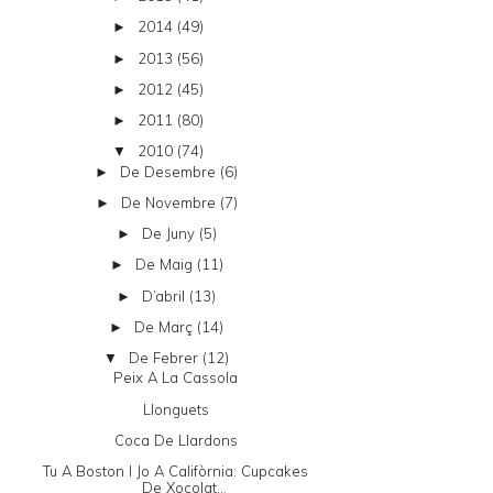
2014
(49)
►
2013
(56)
►
2012
(45)
►
2011
(80)
►
2010
(74)
▼
De Desembre
(6)
►
De Novembre
(7)
►
De Juny
(5)
►
De Maig
(11)
►
D’abril
(13)
►
De Març
(14)
►
De Febrer
(12)
▼
Peix A La Cassola
Llonguets
Coca De Llardons
Tu A Boston I Jo A Califòrnia: Cupcakes
De Xocolat...