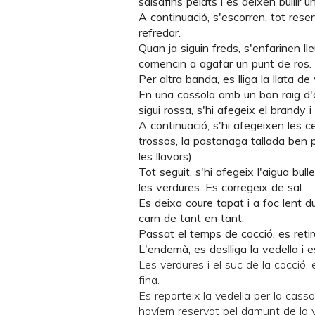
salsafins pelats i es deixen bullir 
A continuació, s'escorren, tot reser
refredar.
Quan ja siguin freds, s'enfarinen ll
comencin a agafar un punt de ros. E
Per altra banda, es lliga la llata de 
En una cassola amb un bon raig d'ol
sigui rossa, s'hi afegeix el brandy i
A continuació, s'hi afegeixen les ce
trossos, la pastanaga tallada ben p
les llavors).
Tot seguit, s'hi afegeix l'aigua bull
les verdures. Es corregeix de sal.
Es deixa coure tapat i a foc lent du
carn de tant en tant.
Passat el temps de cocció, es retira
L'endemà, es deslliga la vedella i e
Les verdures i el suc de la cocció,
fina.
Es reparteix la vedella per la cassol
havíem reservat pel damunt de la v