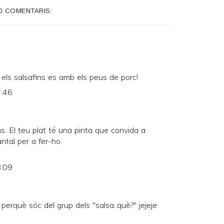
0 COMENTARIS:
ls salsafins es amb els peus de porc!
7:46
s. El teu plat té una pinta que convida a
ntal per a fer-ho.
8:09
 perquè sóc del grup dels "salsa..què?" jejeje