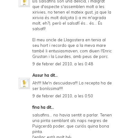
Els salsafins són una delícia, i malgrat
que d'aspecte s'assemblen molt a les
xirivies, no tenen el mateix gust, ja que la
xirivia és molt dolçota (i a mi m'agrada
molt, eh?), però el salsafí és... és... És
salsafí!
El meu oncle de Llagostera en tenia al
seu hort i recordo que a la meva mare
també li entusiasmaven, com diuen l'Enric
Grustan i la Lourdes, amb peus de porc.
9 de febrer del 2010, a les 0:48
Assur
ha dit...
Ah!!!! Me'n descuidava!!! La recepta ha de
ser boníssima!!!!
9 de febrer del 2010, a les 0:50
fina ha dit...
salsafins... no havia sentit a parlar. Tenen
una pinta semblant als naps negres de
Puigcerdà poder, que curiós quina bona
pinta.
l'enllaç està molt bé¡