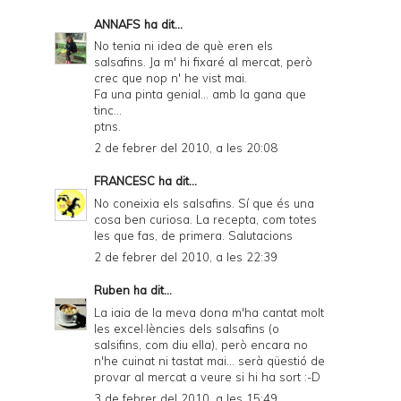
ANNAFS
ha dit...
No tenia ni idea de què eren els
salsafins. Ja m' hi fixaré al mercat, però
crec que nop n' he vist mai.
Fa una pinta genial... amb la gana que
tinc...
ptns.
2 de febrer del 2010, a les 20:08
FRANCESC
ha dit...
No coneixia els salsafins. Sí que és una
cosa ben curiosa. La recepta, com totes
les que fas, de primera. Salutacions
2 de febrer del 2010, a les 22:39
Ruben
ha dit...
La iaia de la meva dona m'ha cantat molt
les excel·lències dels salsafins (o
salsifins, com diu ella), però encara no
n'he cuinat ni tastat mai... serà qüestió de
provar al mercat a veure si hi ha sort :-D
3 de febrer del 2010, a les 15:49