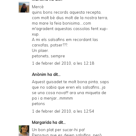
Mercè
quins bons records aquesta recepta,
com molt bè dius molt de la nostra terra,
ma mare la feia bonisima....com
m'agradent aquestas cassolas fent xup-
xup.
A mi els salsafins em recordant las
carxofas, potser???.
Un plaer.
petonets, sempre
1 de febrer del 2010, a les 12:18
Anònim ha dit...
Aquest guisadet te molt bona pinta, saps
que no sabia que eren els salsafins...ja
se una cosa nova!!! ara una miqueta de
pa i a menjar...mmmm
petons
1 de febrer del 2010, a les 12:54
Margarida
ha dit...
Un bon plat per sucar-hi pa!
Pensava que es deien salsifins, però