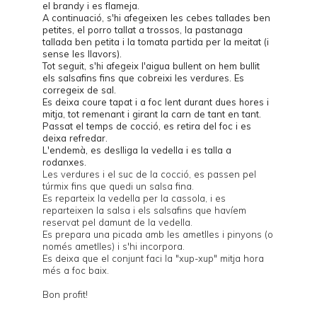
el brandy i es flameja.
A continuació, s'hi afegeixen les cebes tallades ben
petites, el porro tallat a trossos, la pastanaga
tallada ben petita i la tomata partida per la meitat (i
sense les llavors).
Tot seguit, s'hi afegeix l'aigua bullent on hem bullit
els salsafins fins que cobreixi les verdures. Es
corregeix de sal.
Es deixa coure tapat i a foc lent durant dues hores i
mitja, tot remenant i girant la carn de tant en tant.
Passat el temps de cocció, es retira del foc i es
deixa refredar.
L'endemà, es deslliga la vedella i es talla a
rodanxes.
Les verdures i el suc de la cocció, es passen pel
túrmix fins que quedi un salsa fina.
Es reparteix la vedella per la cassola, i es
reparteixen la salsa i els salsafins que havíem
reservat pel damunt de la vedella.
Es prepara una picada amb les ametlles i pinyons (o
només ametlles) i s'hi incorpora.
Es deixa que el conjunt faci la "xup-xup" mitja hora
més a foc baix.
Bon profit!