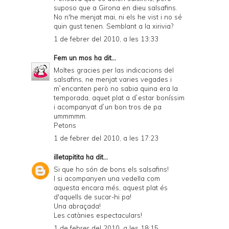
suposo que a Girona en dieu salsafins.
No n'he menjat mai, ni els he vist i no sé
quin gust tenen. Semblant a la xirivia?
1 de febrer del 2010, a les 13:33
Fem un mos
ha dit...
Moltes gracies per las indicacions del
salsafins, ne menjat varies vegades i
m`encanten però no sabia quina era la
temporada, aquet plat a d`estar boníssim
i acompanyat d`un bon tros de pa
ummmmm.
Petons
1 de febrer del 2010, a les 17:23
illetapitita
ha dit...
Si que ho són de bons els salsafins!
I si acompanyen una vedella com
aquesta encara més, aquest plat és
d'aquells de sucar-hi pa!
Una abraçada!
Les catànies espectaculars!
1 de febrer del 2010, a les 18:15