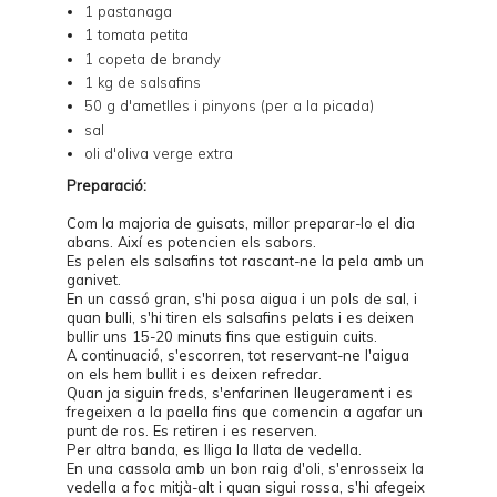
1 pastanaga
1 tomata petita
1 copeta de brandy
1 kg de salsafins
50 g d'ametlles i pinyons (per a la picada)
sal
oli d'oliva verge extra
Preparació:
Com la majoria de guisats, millor preparar-lo el dia
abans. Així es potencien els sabors.
Es pelen els salsafins tot rascant-ne la pela amb un
ganivet.
En un cassó gran, s'hi posa aigua i un pols de sal, i
quan bulli, s'hi tiren els salsafins pelats i es deixen
bullir uns 15-20 minuts fins que estiguin cuits.
A continuació, s'escorren, tot reservant-ne l'aigua
on els hem bullit i es deixen refredar.
Quan ja siguin freds, s'enfarinen lleugerament i es
fregeixen a la paella fins que comencin a agafar un
punt de ros. Es retiren i es reserven.
Per altra banda, es lliga la llata de vedella.
En una cassola amb un bon raig d'oli, s'enrosseix la
vedella a foc mitjà-alt i quan sigui rossa, s'hi afegeix