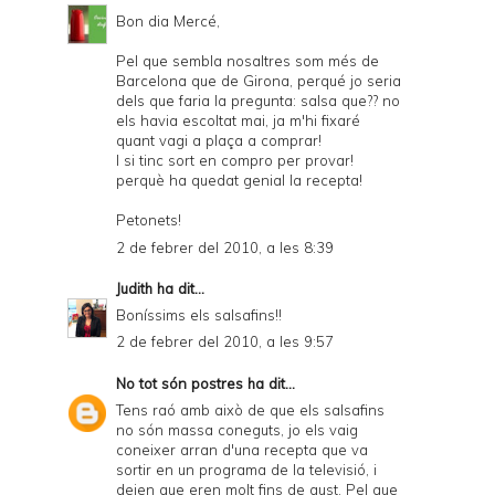
Bon dia Mercé,
Pel que sembla nosaltres som més de
Barcelona que de Girona, perqué jo seria
dels que faria la pregunta: salsa que?? no
els havia escoltat mai, ja m'hi fixaré
quant vagi a plaça a comprar!
I si tinc sort en compro per provar!
perquè ha quedat genial la recepta!
Petonets!
2 de febrer del 2010, a les 8:39
Judith
ha dit...
Boníssims els salsafins!!
2 de febrer del 2010, a les 9:57
No tot són postres
ha dit...
Tens raó amb això de que els salsafins
no són massa coneguts, jo els vaig
coneixer arran d'una recepta que va
sortir en un programa de la televisió, i
deien que eren molt fins de gust. Pel que