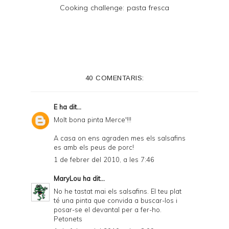
Cooking challenge: pasta fresca
40 COMENTARIS:
E
ha dit...
Molt bona pinta Merce'!!!
A casa on ens agraden mes els salsafins
es amb els peus de porc!
1 de febrer del 2010, a les 7:46
MaryLou
ha dit...
No he tastat mai els salsafins. El teu plat
té una pinta que convida a buscar-los i
posar-se el devantal per a fer-ho.
Petonets