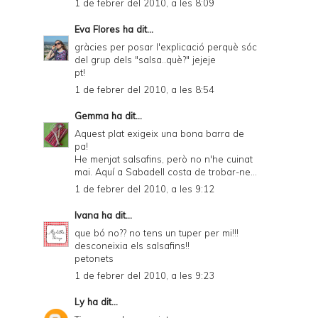
1 de febrer del 2010, a les 8:09
Eva Flores
ha dit...
gràcies per posar l'explicació perquè sóc
del grup dels "salsa..què?" jejeje
pt!
1 de febrer del 2010, a les 8:54
Gemma
ha dit...
Aquest plat exigeix una bona barra de
pa!
He menjat salsafins, però no n'he cuinat
mai. Aquí a Sabadell costa de trobar-ne...
1 de febrer del 2010, a les 9:12
Ivana
ha dit...
que bó no?? no tens un tuper per mi!!!
desconeixia els salsafins!!
petonets
1 de febrer del 2010, a les 9:23
Ly
ha dit...