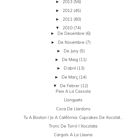
2013
(56)
►
2012
(45)
►
2011
(80)
►
2010
(74)
▼
De Desembre
(6)
►
De Novembre
(7)
►
De Juny
(5)
►
De Maig
(11)
►
D’abril
(13)
►
De Març
(14)
►
De Febrer
(12)
▼
Peix A La Cassola
Llonguets
Coca De Llardons
Tu A Boston I Jo A Califòrnia: Cupcakes De Xocolat...
Tronc De Torró I Xocolata
Cargols A La Llauna