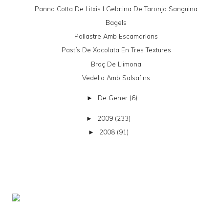
Panna Cotta De Litxis I Gelatina De Taronja Sanguina
Bagels
Pollastre Amb Escamarlans
Pastís De Xocolata En Tres Textures
Braç De Llimona
Vedella Amb Salsafins
De Gener
(6)
►
2009
(233)
►
2008
(91)
►