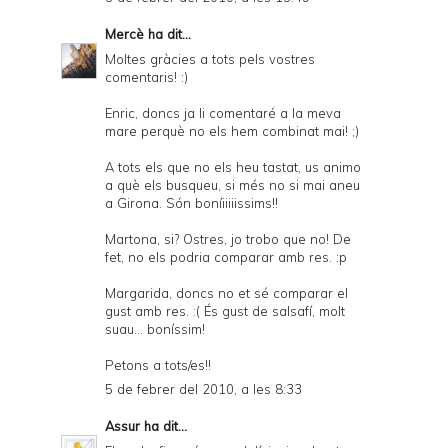
Mercè
ha dit...
Moltes gràcies a tots pels vostres
comentaris! :)
Enric, doncs ja li comentaré a la meva
mare perquè no els hem combinat mai! ;)
A tots els que no els heu tastat, us animo
a què els busqueu, si més no si mai aneu
a Girona. Són boníiiiiissims!!
Martona, si? Ostres, jo trobo que no! De
fet, no els podria comparar amb res. :p
Margarida, doncs no et sé comparar el
gust amb res. :( És gust de salsafí, molt
suau... boníssim!
Petons a tots/es!!
5 de febrer del 2010, a les 8:33
Assur
ha dit...