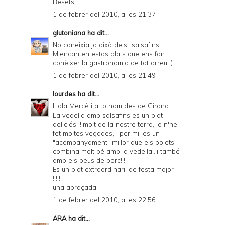
Besets
1 de febrer del 2010, a les 21:37
glutoniana
ha dit...
No coneixia jo això dels "salsafins".
M'encanten estos plats que ens fan
conèixer la gastronomia de tot arreu :)
1 de febrer del 2010, a les 21:49
lourdes
ha dit...
Hola Mercè i a tothom des de Girona
La vedella amb salsafins es un plat
deliciós !!!molt de la nostre terra, jo n'he
fet moltes vegades, i per mi, es un
"acompanyament" millor que els bolets,
combina molt bé amb la vedella...i també
amb els peus de porc!!!!
Es un plat extraordinari, de festa major
!!!!!
una abraçada
1 de febrer del 2010, a les 22:56
ARA
ha dit...