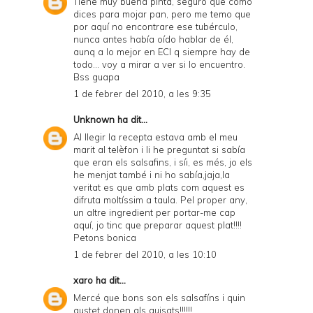
Tiene muy buena pinta, seguro que como
dices para mojar pan, pero me temo que
por aquí no encontrare ese tubérculo,
nunca antes había oído hablar de él,
aunq a lo mejor en ECI q siempre hay de
todo... voy a mirar a ver si lo encuentro.
Bss guapa
1 de febrer del 2010, a les 9:35
Unknown
ha dit...
Al llegir la recepta estava amb el meu
marit al telèfon i li he preguntat si sabía
que eran els salsafins, i síi, es més, jo els
he menjat també i ni ho sabía,jaja,la
veritat es que amb plats com aquest es
difruta moltíssim a taula. Pel proper any,
un altre ingredient per portar-me cap
aquí, jo tinc que preparar aquest plat!!!!
Petons bonica
1 de febrer del 2010, a les 10:10
xaro
ha dit...
Mercé que bons son els salsafíns i quin
gustet donen als guisats!!!!!!