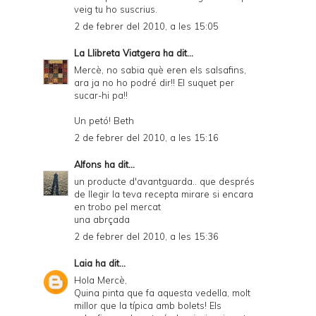
veig tu ho suscrius.
2 de febrer del 2010, a les 15:05
La Llibreta Viatgera
ha dit...
Mercè, no sabia què eren els salsafins,
ara ja no ho podré dir!! El suquet per
sucar-hi pa!!
Un petó! Beth
2 de febrer del 2010, a les 15:16
Alfons
ha dit...
un producte d'avantguarda.. que després
de llegir la teva recepta mirare si encara
en trobo pel mercat
una abrçada
2 de febrer del 2010, a les 15:36
Laia
ha dit...
Hola Mercè,
Quina pinta que fa aquesta vedella, molt
millor que la típica amb bolets! Els