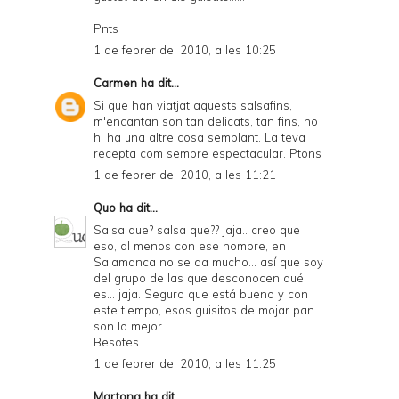
Pnts
1 de febrer del 2010, a les 10:25
Carmen
ha dit...
Si que han viatjat aquests salsafins,
m'encantan son tan delicats, tan fins, no
hi ha una altre cosa semblant. La teva
recepta com sempre espectacular. Ptons
1 de febrer del 2010, a les 11:21
Quo
ha dit...
Salsa que? salsa que?? jaja.. creo que
eso, al menos con ese nombre, en
Salamanca no se da mucho... así que soy
del grupo de las que desconocen qué
es... jaja. Seguro que está bueno y con
este tiempo, esos guisitos de mojar pan
son lo mejor...
Besotes
1 de febrer del 2010, a les 11:25
Martona
ha dit...