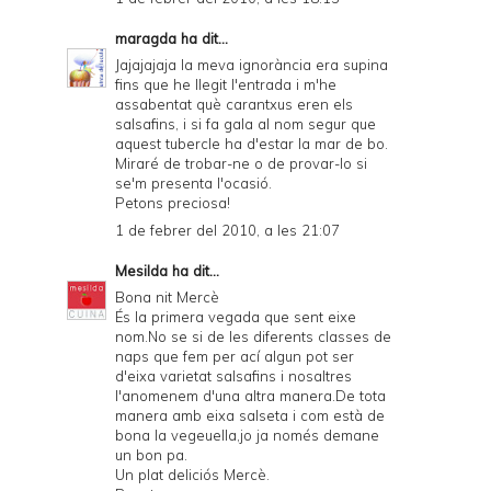
maragda
ha dit...
Jajajajaja la meva ignorància era supina
fins que he llegit l'entrada i m'he
assabentat què carantxus eren els
salsafins, i si fa gala al nom segur que
aquest tubercle ha d'estar la mar de bo.
Miraré de trobar-ne o de provar-lo si
se'm presenta l'ocasió.
Petons preciosa!
1 de febrer del 2010, a les 21:07
Mesilda
ha dit...
Bona nit Mercè
És la primera vegada que sent eixe
nom.No se si de les diferents classes de
naps que fem per ací algun pot ser
d'eixa varietat salsafins i nosaltres
l'anomenem d'una altra manera.De tota
manera amb eixa salseta i com està de
bona la vegeuella,jo ja només demane
un bon pa.
Un plat deliciós Mercè.