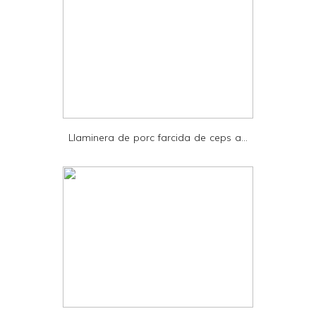
y
a
n
d
P
D
Llaminera de porc farcida de ceps a...
F