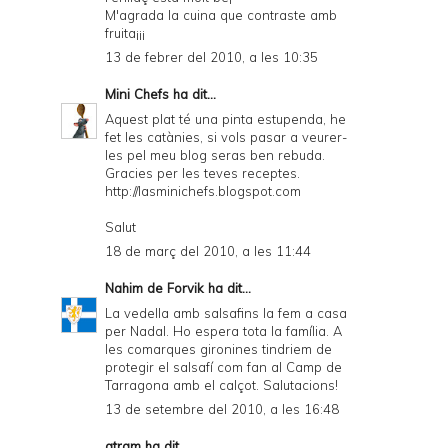
M'agrada la cuina que contraste amb
fruita¡¡¡
13 de febrer del 2010, a les 10:35
Mini Chefs
ha dit...
Aquest plat té una pinta estupenda, he
fet les catànies, si vols pasar a veurer-
les pel meu blog seras ben rebuda.
Gracies per les teves receptes.
http://lasminichefs.blogspot.com
Salut
18 de març del 2010, a les 11:44
Nahim de Forvik
ha dit...
La vedella amb salsafins la fem a casa
per Nadal. Ho espera tota la família. A
les comarques gironines tindriem de
protegir el salsafí com fan al Camp de
Tarragona amb el calçot. Salutacions!
13 de setembre del 2010, a les 16:48
atram
ha dit...