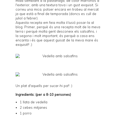
mida semblant a la pastanaga, de color marronós a
l'exterior, amb una textura tova i un gust exquisit. Si
correu una mica, potser encara en trobeu al mercat
ja que està a final de temporada (doncs es cull de
juliol a febrer).
Aquesta recepta em feia molta il·lusió posar-la al
blog. Primer, perquè és una recepta molt de la meva
terra i perquè molta gent desconeix els salsafins, i
la segona i molt important, és perquè a casa ens
encanta i és que aquest guisat de la meva mare és
exquisit!! ;)
Un plat d'aquells per sucar-hi pa!! :)
Ingredients: (per a 8-10 persones)
1 llata de vedella
2 cebes mitjanes
1 porro