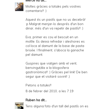
Mercè
ha dit...
Moltes gràcies a tots/es pels vostres
comentaris!! :)
Aquest és un pastís que no us decebrà!
:p Malgrat menjar-lo després d'un bon
dinar, més d'un va repetir de pastís!! :)
Eva, primer es cou el bescuit en un
motlle. Es deixa refredar i aleshores es
col·loca al damunt de la base de pasta
brisée. I finalment, s'aboca la ganache
pel damunt.
Guspires que viatgen amb el vent,
benvingut/da a la blogosfera
gastronòmica!! :) Gràcies pel link! De ben
segur que et visitaré sovint! ;)
Petons a tots/es!!
8 de febrer del 2010, a les 7:19
Ruben
ha dit...
Tens alguna foto d'un tall del pastís on es