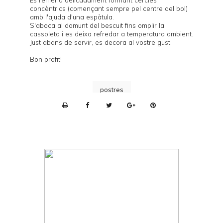
Es remena delicadament formant cercles
concèntrics (començant sempre pel centre del bol)
amb l'ajuda d'una espàtula.
S'aboca al damunt del bescuit fins omplir la
cassoleta i es deixa refredar a temperatura ambient.
Just abans de servir, es decora al vostre gust.
Bon profit!
postres
P
r
i
n
t
e
r
F