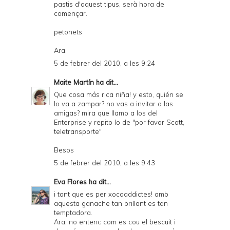
pastis d'aquest tipus, serà hora de
començar.
petonets
Ara.
5 de febrer del 2010, a les 9:24
Maite Martín
ha dit...
Que cosa más rica niña! y esto, quién se
lo va a zampar? no vas a invitar a las
amigas? mira que llamo a los del
Enterprise y repito lo de "por favor Scott,
teletransporte"
Besos
5 de febrer del 2010, a les 9:43
Eva Flores
ha dit...
i tant que es per xocoaddictes! amb
aquesta ganache tan brillant es tan
temptadora.
Ara, no entenc com es cou el bescuit i