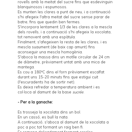
rovells amb la meitat del sucre fins que esdevinguin
blanquinosos i espumosos.
Es munten les clares a punt de neu, i a continuació
s'hi afegeix l'altra meitat del sucre sense parar de
batre, fins que quedin ben fermes.
S'incorpora lentament 1/3 de les clares a la mescla
dels rovells, i a continuació s'hi afegeix la xocolata,
tot removent amb una espàtula.
Finalment, s'afegeixen la resta de les clares, i es
mescla suaument (de baix cap amunt) fins
aconseguir una mescla homogènia.
S'aboca la massa dins un motlle circular de 24 cm
de diàmetre, prèviament untat amb una mica de
mantega.
Es cou a 180ºC dins el forn prèviament escalfat
durant uns 15-20 minuts fins que estigui cuit
(l'escuradents ha de sortir net).
Es deixa refredar a temperatura ambient i es
col·loca al damunt de la base
sucrée
.
- Per a la ganache:
Es trosseja la xocolata dins un bol.
En un cassó, es bull la nata.
A continuació, s'aboca al damunt de la xocolata a
poc a poc tot formant un raig ben fi.