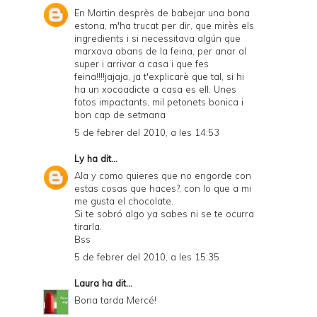
En Martin desprès de babejar una bona
estona, m'ha trucat per dir, que mirès els
ingredients i si necessitava algún que
marxava abans de la feina, per anar al
super i arrivar a casa i que fes
feina!!!!jajaja, ja t'explicarè que tal, si hi
ha un xocoadicte a casa es ell. Unes
fotos impactants, mil petonets bonica i
bon cap de setmana
5 de febrer del 2010, a les 14:53
Ly
ha dit...
Ala y como quieres que no engorde con
estas cosas que haces?, con lo que a mi
me gusta el chocolate.
Si te sobró algo ya sabes ni se te ocurra
tirarla.
Bss
5 de febrer del 2010, a les 15:35
Laura
ha dit...
Bona tarda Mercé!