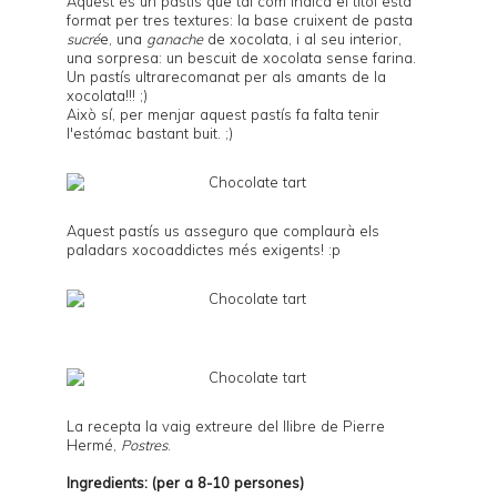
Aquest és un pastís que tal com indica el títol està
format per tres textures: la base cruixent de pasta
sucré
e, una
ganache
de xocolata, i al seu interior,
una sorpresa: un bescuit de xocolata sense farina.
Un pastís ultrarecomanat per als amants de la
xocolata!!! ;)
Això sí, per menjar aquest pastís fa falta tenir
l'estómac bastant buit. ;)
Aquest pastís us asseguro que complaurà els
paladars xocoaddictes més exigents! :p
La recepta la vaig extreure del llibre de Pierre
Hermé,
Postres
.
Ingredients: (per a 8-10 persones)