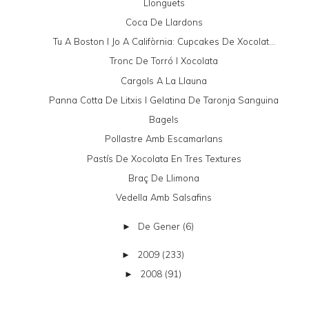
Llonguets
Coca De Llardons
Tu A Boston I Jo A Califòrnia: Cupcakes De Xocolat...
Tronc De Torró I Xocolata
Cargols A La Llauna
Panna Cotta De Litxis I Gelatina De Taronja Sanguina
Bagels
Pollastre Amb Escamarlans
Pastís De Xocolata En Tres Textures
Braç De Llimona
Vedella Amb Salsafins
De Gener
(6)
►
2009
(233)
►
2008
(91)
►