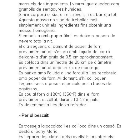
mans els dos ingredients. I veureu que queden com
grumolls de serradures humides.
S'hi incorpora el sucre i els rovells, i es barreja tot.
Aquesta massa no s'ha de treballar molt,
simplement unir els ingredients fins obtenir una
massa homogènia.
S'embolica amb paper film i es deixa reposar a la
nevera tota la nit.
El dia següent, al damunt de paper de forn
prèviament untat, s'estira amb l'ajuda del corró
deixant-la d'un gruix de 0.5 cm aproximadament.
Es col·loca dins un motlle de 25 cm de diàmetre
prèviament untat amb un xic de mantega.
Es punxa amb l'ajuda d'una forquilla i es recobreix
amb paper de forn. Al damunt, s'hi col·loquen
llegums secs o
pesos especials per a bases de
pastissos
.
Es cou al forn a 180ºC (350ºF) dins el forn
prèviament escalfat, durant 10-12 minuts.
Es desemmotlla i es deixa refredar.
- Per al bescuit:
Es trosseja la xocolata i es col·loca dins un cassó. Es
desfà al bany Maria.
Es separen les clares dels rovells. Es munten els