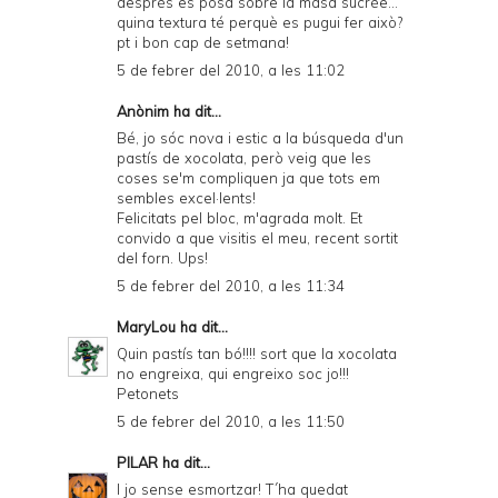
després es posa sobre la masa sucrée...
quina textura té perquè es pugui fer això?
pt i bon cap de setmana!
5 de febrer del 2010, a les 11:02
Anònim ha dit...
Bé, jo sóc nova i estic a la búsqueda d'un
pastís de xocolata, però veig que les
coses se'm compliquen ja que tots em
sembles excel·lents!
Felicitats pel bloc, m'agrada molt. Et
convido a que visitis el meu, recent sortit
del forn. Ups!
5 de febrer del 2010, a les 11:34
MaryLou
ha dit...
Quin pastís tan bó!!!! sort que la xocolata
no engreixa, qui engreixo soc jo!!!
Petonets
5 de febrer del 2010, a les 11:50
PILAR
ha dit...
I jo sense esmortzar! T´ha quedat