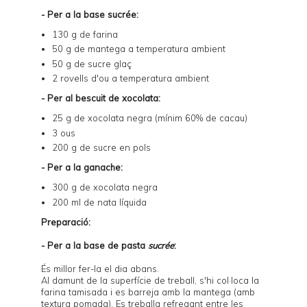
- Per a la base sucrée:
130 g de farina
50 g de mantega a temperatura ambient
50 g de sucre glaç
2 rovells d'ou a temperatura ambient
- Per al bescuit de xocolata:
25 g de xocolata negra (mínim 60% de cacau)
3 ous
200 g de sucre en pols
- Per a la ganache:
300 g de xocolata negra
200 ml de nata líquida
Preparació:
- Per a la base de pasta
sucrée
:
És millor fer-la el dia abans.
Al damunt de la superfície de treball, s'hi col·loca la
farina tamisada i es barreja amb la mantega (amb
textura pomada). Es treballa refregant entre les