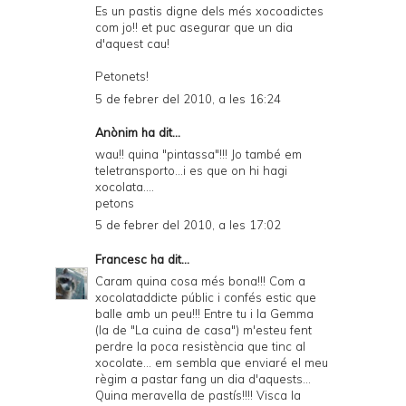
Es un pastis digne dels més xocoadictes
com jo!! et puc asegurar que un dia
d'aquest cau!
Petonets!
5 de febrer del 2010, a les 16:24
Anònim ha dit...
wau!! quina "pintassa"!!! Jo també em
teletransporto...i es que on hi hagi
xocolata....
petons
5 de febrer del 2010, a les 17:02
Francesc
ha dit...
Caram quina cosa més bona!!! Com a
xocolataddicte públic i confés estic que
balle amb un peu!!! Entre tu i la Gemma
(la de "La cuina de casa") m'esteu fent
perdre la poca resistència que tinc al
xocolate... em sembla que enviaré el meu
règim a pastar fang un dia d'aquests...
Quina meravella de pastís!!!! Visca la