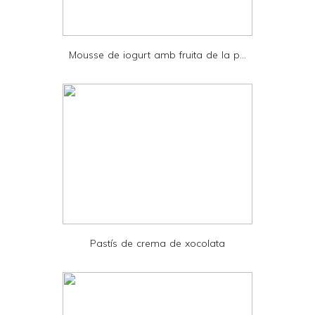
r
i
e
Mousse de iogurt amb fruita de la p...
n
d
l
y
a
n
d
P
D
Pastís de crema de xocolata
F