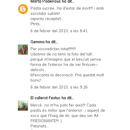
Marta Padenous
ha dit...
Pasta sucrée...ha d'estar de mort!!! i amb
xocolata..sublim!
(apunto recepta!)
Ptnts
6 de febrer del 2010, a les 8:41
Gemma
ha dit...
Per xocoadictes total!!!!!!!!
Llàstima de no tenir la foto del tall,
perquè m'imagino que el bescuit sense
farina de l'interior ha de ser finíssim i
deliciós...
M'encanta la decoració, t'ha quedat molt
bonic!
6 de febrer del 2010, a les 9:26
El cullerot Festuc
ha dit...
Mercè...no m'ho pots fer això!!! Cada
pastís és millor que l'anterior...i aquest de
xoco que t'haig de dir..que deu ser IM-
PRESIONANTE!!! :)
Petunets,