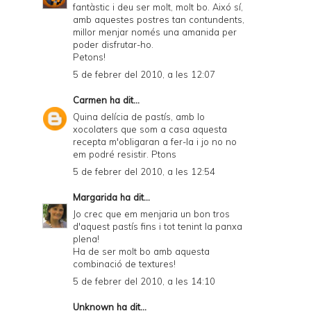
fantàstic i deu ser molt, molt bo. Aixó sí,
amb aquestes postres tan contundents,
millor menjar només una amanida per
poder disfrutar-ho.
Petons!
5 de febrer del 2010, a les 12:07
Carmen
ha dit...
Quina delícia de pastís, amb lo
xocolaters que som a casa aquesta
recepta m'obligaran a fer-la i jo no no
em podré resistir. Ptons
5 de febrer del 2010, a les 12:54
Margarida
ha dit...
Jo crec que em menjaria un bon tros
d'aquest pastís fins i tot tenint la panxa
plena!
Ha de ser molt bo amb aquesta
combinació de textures!
5 de febrer del 2010, a les 14:10
Unknown
ha dit...