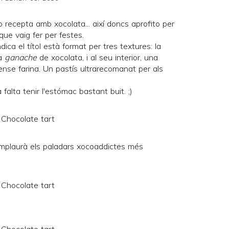
 recepta amb xocolata... així doncs aprofito per
ue vaig fer per festes.
ica el títol està format per tres textures: la
na
ganache
de xocolata, i al seu interior, una
ense farina. Un pastís ultrarecomanat per als
 falta tenir l'estómac bastant buit. ;)
mplaurà els paladars xocoaddictes més