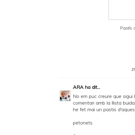
P
D
F
Pastís
2
ARA
ha dit...
No em puc creure que sigui la
comentari amb la llista buida
he fet mai un pastis d'aques
petonets