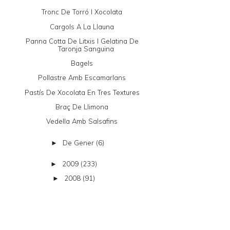
Tronc De Torró I Xocolata
Cargols A La Llauna
Panna Cotta De Litxis I Gelatina De
Taronja Sanguina
Bagels
Pollastre Amb Escamarlans
Pastís De Xocolata En Tres Textures
Braç De Llimona
Vedella Amb Salsafins
De Gener
(6)
►
2009
(233)
►
2008
(91)
►