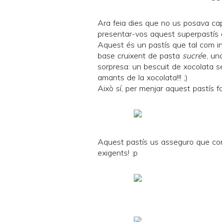
Ara feia dies que no us posava cap
presentar-vos aquest superpastís q
Aquest és un pastís que tal com ind
base cruixent de pasta
sucré
e, u
sorpresa: un bescuit de xocolata s
amants de la xocolata!!! ;)
Això sí, per menjar aquest pastís fa
Aquest pastís us asseguro que co
exigents! :p