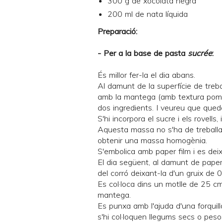
300 g de xocolata negra
200 ml de nata líquida
Preparació:
- Per a la base de pasta
sucrée
:
És millor fer-la el dia abans.
Al damunt de la superfície de treball
amb la mantega (amb textura pomad
dos ingredients. I veureu que que
S'hi incorpora el sucre i els rovells, 
Aquesta massa no s'ha de treballar
obtenir una massa homogènia.
S'embolica amb paper film i es deix
El dia següent, al damunt de paper
del corró deixant-la d'un gruix de
Es col·loca dins un motlle de 25 
mantega.
Es punxa amb l'ajuda d'una forquil
s'hi col·loquen llegums secs o
peso