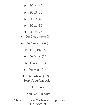
2014
(49)
►
2013
(56)
►
2012
(45)
►
2011
(80)
►
2010
(74)
▼
De Desembre
(6)
►
De Novembre
(7)
►
De Juny
(5)
►
De Maig
(11)
►
D’abril
(13)
►
De Març
(14)
►
De Febrer
(12)
▼
Peix A La Cassola
Llonguets
Coca De Llardons
Tu A Boston I Jo A Califòrnia: Cupcakes
De Xocolat...