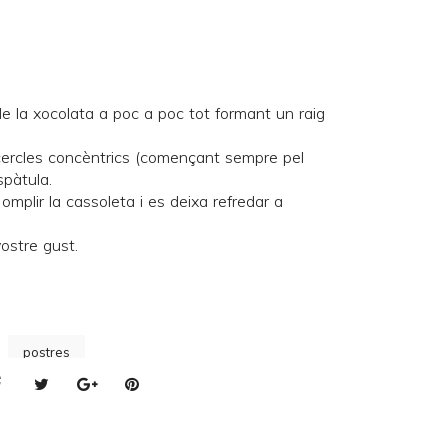
e la xocolata a poc a poc tot formant un raig
ercles concèntrics (començant sempre pel
spàtula.
omplir la cassoleta i es deixa refredar a
vostre gust.
postres