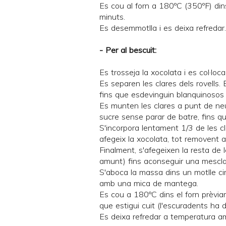
Es cou al forn a 180ºC (350ºF) din
minuts.
Es desemmotlla i es deixa refredar.
- Per al bescuit:
Es trosseja la xocolata i es col·lo
Es separen les clares dels rovells.
fins que esdevinguin blanquinosos
Es munten les clares a punt de neu, 
sucre sense parar de batre, fins q
S'incorpora lentament 1/3 de les cla
afegeix la xocolata, tot removent 
Finalment, s'afegeixen la resta de 
amunt) fins aconseguir una mescl
S'aboca la massa dins un motlle ci
amb una mica de mantega.
Es cou a 180ºC dins el forn prèvi
que estigui cuit (l'escuradents ha d
Es deixa refredar a temperatura am