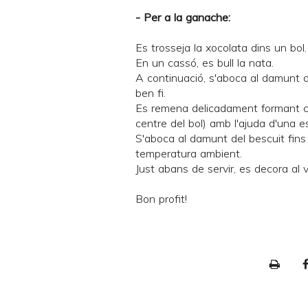
- Per a la ganache:
Es trosseja la xocolata dins un bol.
En un cassó, es bull la nata.
A continuació, s'aboca al damunt d
ben fi.
Es remena delicadament formant c
centre del bol) amb l'ajuda d'una e
S'aboca al damunt del bescuit fins 
temperatura ambient.
Just abans de servir, es decora al 
Bon profit!
P
r
i