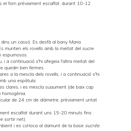
s el forn prèviament escalfat, durant 10-12
ca dins un cassó. Es desfà al bany Maria.
 Es munten els rovells amb la meitat del sucre
 i espumosos.
i a continuació s'hi afegeix l'altra meitat del
ue quedin ben fermes.
res a la mescla dels rovells, i a continuació s'hi
amb una espàtula.
les clares, i es mescla suaument (de baix cap
a homogènia.
rcular de 24 cm de diàmetre, prèviament untat
ament escalfat durant uns 15-20 minuts fins
e sortir net).
bient i es col·loca al damunt de la base
sucrée
.