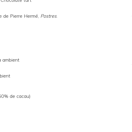
bre de Pierre Hermé,
Postres
.
a ambient
bient
 60% de cacau)