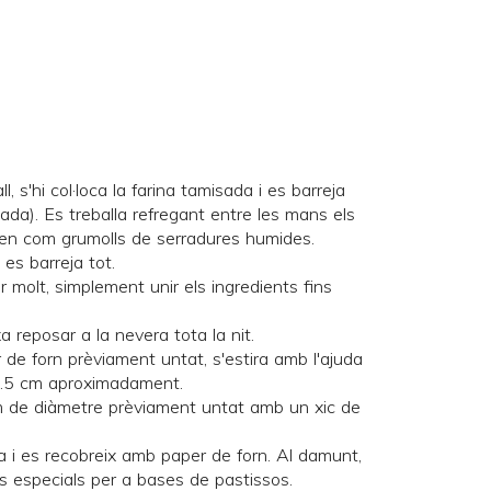
, s'hi col·loca la farina tamisada i es barreja
a). Es treballa refregant entre les mans els
den com grumolls de serradures humides.
i es barreja tot.
 molt, simplement unir els ingredients fins
a reposar a la nevera tota la nit.
 de forn prèviament untat, s'estira amb l'ajuda
 0.5 cm aproximadament.
cm de diàmetre prèviament untat amb un xic de
la i es recobreix amb paper de forn. Al damunt,
s especials per a bases de pastissos
.