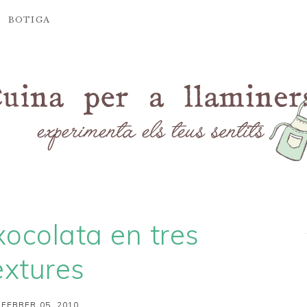
BOTIGA
xocolata en tres
extures
 FEBRER 05, 2010