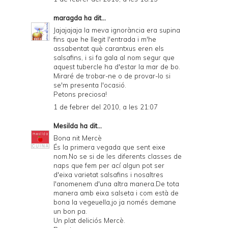
maragda
ha dit...
Jajajajaja la meva ignorància era supina
fins que he llegit l'entrada i m'he
assabentat què carantxus eren els
salsafins, i si fa gala al nom segur que
aquest tubercle ha d'estar la mar de bo.
Miraré de trobar-ne o de provar-lo si
se'm presenta l'ocasió.
Petons preciosa!
1 de febrer del 2010, a les 21:07
Mesilda
ha dit...
Bona nit Mercè
És la primera vegada que sent eixe
nom.No se si de les diferents classes de
naps que fem per ací algun pot ser
d'eixa varietat salsafins i nosaltres
l'anomenem d'una altra manera.De tota
manera amb eixa salseta i com està de
bona la vegeuella,jo ja només demane
un bon pa.
Un plat deliciós Mercè.