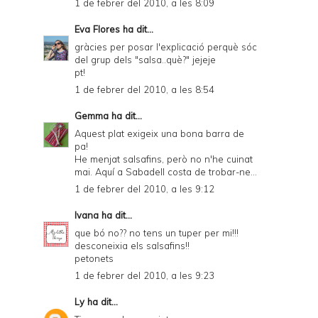
1 de febrer del 2010, a les 8:09
Eva Flores
ha dit...
gràcies per posar l'explicació perquè sóc
del grup dels "salsa..què?" jejeje
pt!
1 de febrer del 2010, a les 8:54
Gemma
ha dit...
Aquest plat exigeix una bona barra de
pa!
He menjat salsafins, però no n'he cuinat
mai. Aquí a Sabadell costa de trobar-ne...
1 de febrer del 2010, a les 9:12
Ivana
ha dit...
que bó no?? no tens un tuper per mi!!!
desconeixia els salsafins!!
petonets
1 de febrer del 2010, a les 9:23
Ly
ha dit...