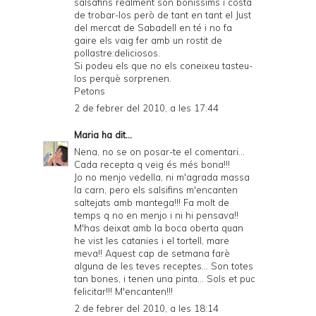
salsafins realment són bonissims i costa
de trobar-los però de tant en tant el Just
del mercat de Sabadell en té i no fa
gaire els vaig fer amb un rostit de
pollastre:deliciosos.
Si podeu els que no els coneixeu tasteu-
los perquè sorprenen.
Petons
2 de febrer del 2010, a les 17:44
Maria
ha dit...
Nena, no se on posar-te el comentari...
Cada recepta q veig és més bona!!!
Jo no menjo vedella, ni m'agrada massa
la carn, pero els salsifins m'encanten
saltejats amb mantega!!! Fa molt de
temps q no en menjo i ni hi pensava!!
M'has deixat amb la boca oberta quan
he vist les catanies i el tortell, mare
meva!! Aquest cap de setmana farè
alguna de les teves receptes... Son totes
tan bones, i tenen una pinta... Sols et puc
felicitar!!! M'encanten!!!
2 de febrer del 2010, a les 18:14