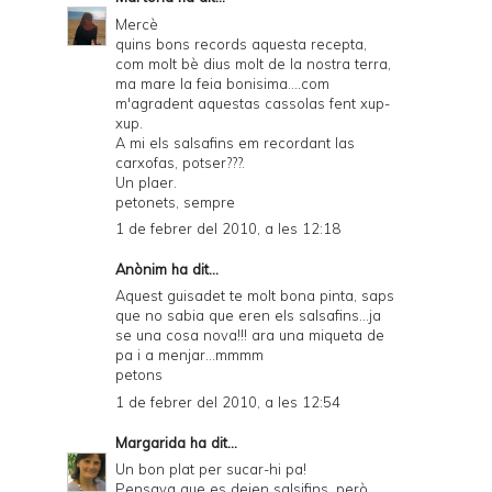
Mercè
quins bons records aquesta recepta,
com molt bè dius molt de la nostra terra,
ma mare la feia bonisima....com
m'agradent aquestas cassolas fent xup-
xup.
A mi els salsafins em recordant las
carxofas, potser???.
Un plaer.
petonets, sempre
1 de febrer del 2010, a les 12:18
Anònim ha dit...
Aquest guisadet te molt bona pinta, saps
que no sabia que eren els salsafins...ja
se una cosa nova!!! ara una miqueta de
pa i a menjar...mmmm
petons
1 de febrer del 2010, a les 12:54
Margarida
ha dit...
Un bon plat per sucar-hi pa!
Pensava que es deien salsifins, però