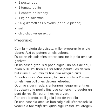
1 pastanaga
1 tomata petita
1 copeta de brandy
1 kg de salsafins
50 g d'ametlles i pinyons (per a la picada)
sal
oli d'oliva verge extra
Preparació:
Com la majoria de guisats, millor preparar-lo el dia
abans. Així es potencien els sabors.
Es pelen els salsafins tot rascant-ne la pela amb un
ganivet.
En un cassó gran, s'hi posa aigua i un pols de sal, i
quan bulli, s'hi tiren els salsafins pelats i es deixen
bullir uns 15-20 minuts fins que estiguin cuits.
A continuació, s'escorren, tot reservant-ne l'aigua
on els hem bullit i es deixen refredar.
Quan ja siguin freds, s'enfarinen lleugerament i es
fregeixen a la paella fins que comencin a agafar un
punt de ros. Es retiren i es reserven.
Per altra banda, es lliga la llata de vedella.
En una cassola amb un bon raig d'oli, s'enrosseix la
vedella a foc mitjà-alt i quan sigui rossa, s'hi afegeix