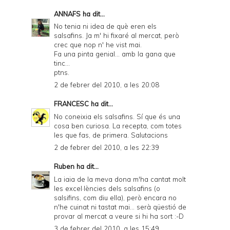
ANNAFS
ha dit...
No tenia ni idea de què eren els
salsafins. Ja m' hi fixaré al mercat, però
crec que nop n' he vist mai.
Fa una pinta genial... amb la gana que
tinc...
ptns.
2 de febrer del 2010, a les 20:08
FRANCESC
ha dit...
No coneixia els salsafins. Sí que és una
cosa ben curiosa. La recepta, com totes
les que fas, de primera. Salutacions
2 de febrer del 2010, a les 22:39
Ruben
ha dit...
La iaia de la meva dona m'ha cantat molt
les excel·lències dels salsafins (o
salsifins, com diu ella), però encara no
n'he cuinat ni tastat mai... serà qüestió de
provar al mercat a veure si hi ha sort :-D
3 de febrer del 2010, a les 15:49