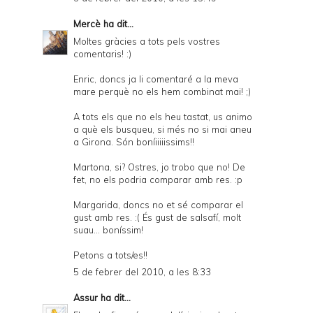
Mercè
ha dit...
Moltes gràcies a tots pels vostres
comentaris! :)
Enric, doncs ja li comentaré a la meva
mare perquè no els hem combinat mai! ;)
A tots els que no els heu tastat, us animo
a què els busqueu, si més no si mai aneu
a Girona. Són boníiiiiissims!!
Martona, si? Ostres, jo trobo que no! De
fet, no els podria comparar amb res. :p
Margarida, doncs no et sé comparar el
gust amb res. :( És gust de salsafí, molt
suau... boníssim!
Petons a tots/es!!
5 de febrer del 2010, a les 8:33
Assur
ha dit...