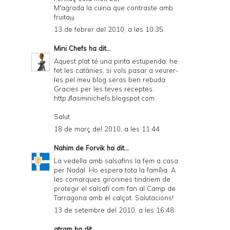
M'agrada la cuina que contraste amb
fruita¡¡¡
13 de febrer del 2010, a les 10:35
Mini Chefs
ha dit...
Aquest plat té una pinta estupenda, he
fet les catànies, si vols pasar a veurer-
les pel meu blog seras ben rebuda.
Gracies per les teves receptes.
http://lasminichefs.blogspot.com
Salut
18 de març del 2010, a les 11:44
Nahim de Forvik
ha dit...
La vedella amb salsafins la fem a casa
per Nadal. Ho espera tota la família. A
les comarques gironines tindriem de
protegir el salsafí com fan al Camp de
Tarragona amb el calçot. Salutacions!
13 de setembre del 2010, a les 16:48
atram
ha dit...