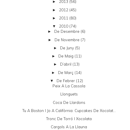
2013
(56)
►
2012
(45)
►
2011
(80)
►
2010
(74)
▼
De Desembre
(6)
►
De Novembre
(7)
►
De Juny
(5)
►
De Maig
(11)
►
D’abril
(13)
►
De Març
(14)
►
De Febrer
(12)
▼
Peix A La Cassola
Llonguets
Coca De Llardons
Tu A Boston I Jo A Califòrnia: Cupcakes De Xocolat...
Tronc De Torró I Xocolata
Cargols A La Llauna