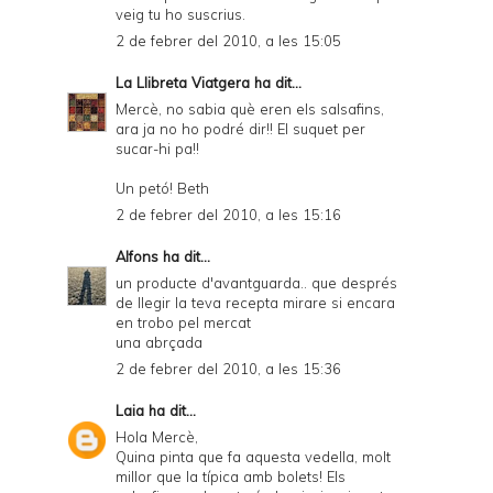
veig tu ho suscrius.
2 de febrer del 2010, a les 15:05
La Llibreta Viatgera
ha dit...
Mercè, no sabia què eren els salsafins,
ara ja no ho podré dir!! El suquet per
sucar-hi pa!!
Un petó! Beth
2 de febrer del 2010, a les 15:16
Alfons
ha dit...
un producte d'avantguarda.. que després
de llegir la teva recepta mirare si encara
en trobo pel mercat
una abrçada
2 de febrer del 2010, a les 15:36
Laia
ha dit...
Hola Mercè,
Quina pinta que fa aquesta vedella, molt
millor que la típica amb bolets! Els