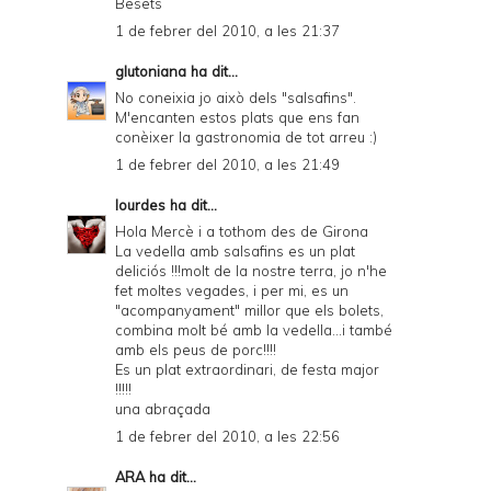
Besets
1 de febrer del 2010, a les 21:37
glutoniana
ha dit...
No coneixia jo això dels "salsafins".
M'encanten estos plats que ens fan
conèixer la gastronomia de tot arreu :)
1 de febrer del 2010, a les 21:49
lourdes
ha dit...
Hola Mercè i a tothom des de Girona
La vedella amb salsafins es un plat
deliciós !!!molt de la nostre terra, jo n'he
fet moltes vegades, i per mi, es un
"acompanyament" millor que els bolets,
combina molt bé amb la vedella...i també
amb els peus de porc!!!!
Es un plat extraordinari, de festa major
!!!!!
una abraçada
1 de febrer del 2010, a les 22:56
ARA
ha dit...