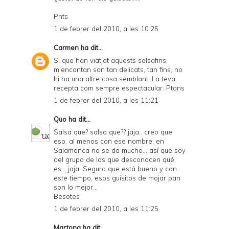
Pnts
1 de febrer del 2010, a les 10:25
Carmen
ha dit...
Si que han viatjat aquests salsafins,
m'encantan son tan delicats, tan fins, no
hi ha una altre cosa semblant. La teva
recepta com sempre espectacular. Ptons
1 de febrer del 2010, a les 11:21
Quo
ha dit...
Salsa que? salsa que?? jaja.. creo que
eso, al menos con ese nombre, en
Salamanca no se da mucho... así que soy
del grupo de las que desconocen qué
es... jaja. Seguro que está bueno y con
este tiempo, esos guisitos de mojar pan
son lo mejor...
Besotes
1 de febrer del 2010, a les 11:25
Martona
ha dit...