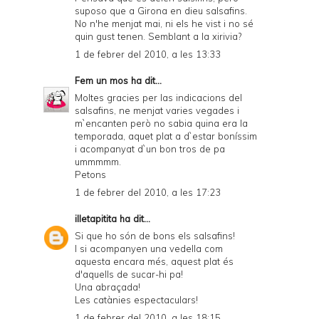
suposo que a Girona en dieu salsafins.
No n'he menjat mai, ni els he vist i no sé
quin gust tenen. Semblant a la xirivia?
1 de febrer del 2010, a les 13:33
Fem un mos
ha dit...
Moltes gracies per las indicacions del
salsafins, ne menjat varies vegades i
m`encanten però no sabia quina era la
temporada, aquet plat a d`estar boníssim
i acompanyat d`un bon tros de pa
ummmmm.
Petons
1 de febrer del 2010, a les 17:23
illetapitita
ha dit...
Si que ho són de bons els salsafins!
I si acompanyen una vedella com
aquesta encara més, aquest plat és
d'aquells de sucar-hi pa!
Una abraçada!
Les catànies espectaculars!
1 de febrer del 2010, a les 18:15