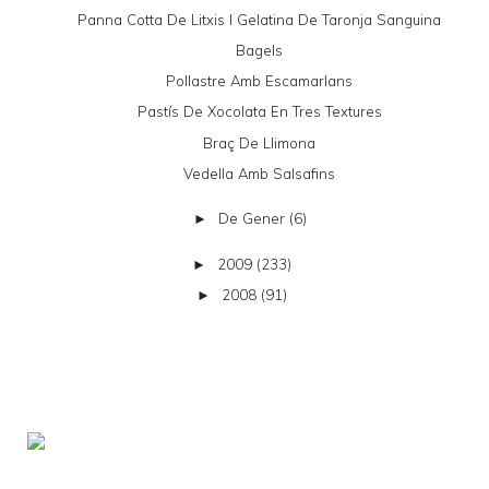
Panna Cotta De Litxis I Gelatina De Taronja Sanguina
Bagels
Pollastre Amb Escamarlans
Pastís De Xocolata En Tres Textures
Braç De Llimona
Vedella Amb Salsafins
De Gener
(6)
►
2009
(233)
►
2008
(91)
►