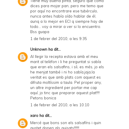
Tiene muy buena pinta, seguro que como
dices para mojar pan, pero me temo que
por aquí no encontrare ese tubérculo,
nunca antes había oído hablar de él,
aunq a lo mejor en ECI q siempre hay de
todo... voy a mirar a ver si lo encuentro.
Bss guapa
1 de febrer del 2010, a les 9:35
Unknown
ha dit...
Al llegir la recepta estava amb el meu
marit al telèfon i li he preguntat si sabía
que eran els salsafins, i síi, es més, jo els
he menjat també i ni ho sabía,jaja,la
veritat es que amb plats com aquest es
difruta moltíssim a taula. Pel proper any,
un altre ingredient per portar-me cap
aquí, jo tinc que preparar aquest plat!!!!
Petons bonica
1 de febrer del 2010, a les 10:10
xaro
ha dit...
Mercé que bons son els salsafíns i quin
gustet donen als guisats!!!!!!