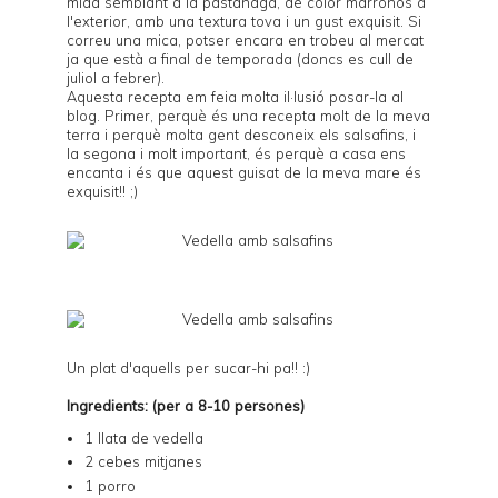
mida semblant a la pastanaga, de color marronós a
l'exterior, amb una textura tova i un gust exquisit. Si
correu una mica, potser encara en trobeu al mercat
ja que està a final de temporada (doncs es cull de
juliol a febrer).
Aquesta recepta em feia molta il·lusió posar-la al
blog. Primer, perquè és una recepta molt de la meva
terra i perquè molta gent desconeix els salsafins, i
la segona i molt important, és perquè a casa ens
encanta i és que aquest guisat de la meva mare és
exquisit!! ;)
Un plat d'aquells per sucar-hi pa!! :)
Ingredients: (per a 8-10 persones)
1 llata de vedella
2 cebes mitjanes
1 porro