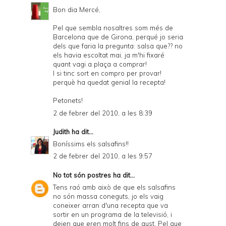
Bon dia Mercé,
Pel que sembla nosaltres som més de
Barcelona que de Girona, perqué jo seria
dels que faria la pregunta: salsa que?? no
els havia escoltat mai, ja m'hi fixaré
quant vagi a plaça a comprar!
I si tinc sort en compro per provar!
perquè ha quedat genial la recepta!
Petonets!
2 de febrer del 2010, a les 8:39
Judith
ha dit...
Boníssims els salsafins!!
2 de febrer del 2010, a les 9:57
No tot són postres
ha dit...
Tens raó amb això de que els salsafins
no són massa coneguts, jo els vaig
coneixer arran d'una recepta que va
sortir en un programa de la televisió, i
deien que eren molt fins de gust. Pel que