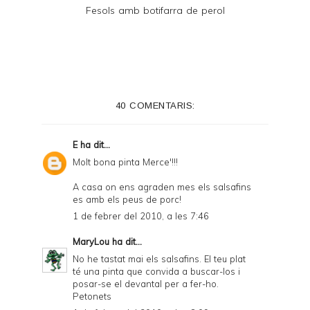
Fesols amb botifarra de perol
40 COMENTARIS:
E
ha dit...
Molt bona pinta Merce'!!!
A casa on ens agraden mes els salsafins
es amb els peus de porc!
1 de febrer del 2010, a les 7:46
MaryLou
ha dit...
No he tastat mai els salsafins. El teu plat
té una pinta que convida a buscar-los i
posar-se el devantal per a fer-ho.
Petonets