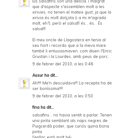
Els salsafins són una delícia, i malgrat
que d'aspecte s'assemblen molt a les
xirivies, no tenen el mateix gust, ja que la
xirivia és molt dolçota (i a mi m'agrada
molt, eh?), però el salsafí és... és... És
salsafí!
El meu oncle de Llagostera en tenia al
seu hort i recordo que a la meva mare
també li entusiasmaven, com diuen l'Enric
Grustan i la Lourdes, amb peus de porc.
9 de febrer del 2010, a les 0:48
Assur
ha dit...
Ah!!!! Me'n descuidava!!! La recepta ha de
ser boníssima!!!!
9 de febrer del 2010, a les 0:50
fina ha dit...
salsafins... no havia sentit a parlar. Tenen
una pinta semblant als naps negres de
Puigcerdà poder, que curiós quina bona
pinta.
l'enllaç està molt bé¡