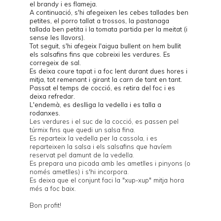
el brandy i es flameja.
A continuació, s'hi afegeixen les cebes tallades ben
petites, el porro tallat a trossos, la pastanaga
tallada ben petita i la tomata partida per la meitat (i
sense les llavors).
Tot seguit, s'hi afegeix l'aigua bullent on hem bullit
els salsafins fins que cobreixi les verdures. Es
corregeix de sal.
Es deixa coure tapat i a foc lent durant dues hores i
mitja, tot remenant i girant la carn de tant en tant.
Passat el temps de cocció, es retira del foc i es
deixa refredar.
L'endemà, es deslliga la vedella i es talla a
rodanxes.
Les verdures i el suc de la cocció, es passen pel
túrmix fins que quedi un salsa fina.
Es reparteix la vedella per la cassola, i es
reparteixen la salsa i els salsafins que havíem
reservat pel damunt de la vedella.
Es prepara una picada amb les ametlles i pinyons (o
només ametlles) i s'hi incorpora.
Es deixa que el conjunt faci la "xup-xup" mitja hora
més a foc baix.
Bon profit!