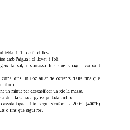
i tèbia, i s'hi desfà el llevat.
a amb l'aigua i el llevat, i l'oli.
geix la sal, i s'amassa fins que s'hagi incorporat
cuina dins un lloc aïllat de corrents d'aire fins que
el forn).
ant un minut per desgasificar un xic la massa.
oca dins la cassola pyrex pintada amb oli.
 cassola tapada, i tot seguit s'enforna a 200ºC (400ºF)
ts o fins que sigui ros.