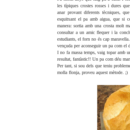
les típiques crostes rosses i dures qu
anar provant diferents tècniques, qu
esquitxant el pa amb aigua, que si c
manera: sortia amb una crosta molt m
consultar a un amic flequer i la conc
estudiants, el forn no és cap maravella.
vençuda per aconseguir un pa com el d
I no fa massa temps, vaig topar amb un
resultat, fantàstic!! Un pa com déu man
Per tant, si sou dels que teniu proble
molla flonja, proveu aquest mètode. ;)