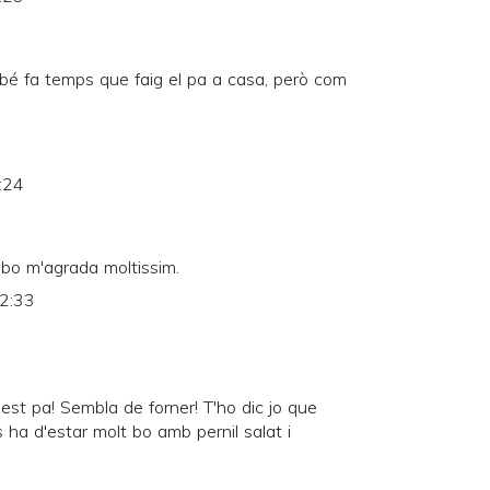
ambé fa temps que faig el pa a casa, però com
:24
 bo m'agrada moltissim.
12:33
st pa! Sembla de forner! T'ho dic jo que
 ha d'estar molt bo amb pernil salat i