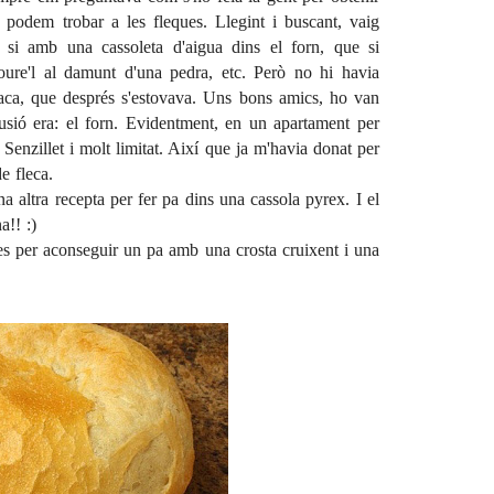
e podem trobar a les fleques. Llegint i buscant, vaig
e si amb una cassoleta d'aigua dins el forn, que si
oure'l al damunt d'una pedra, etc. Però no hi havia
aca, que després s'estovava. Uns bons amics, ho van
lusió era: el forn. Evidentment, en un apartament per
 Senzillet i molt limitat. Així que ja m'havia donat per
e fleca.
a altra recepta per fer pa dins una
cassola pyrex
. I el
a!! :)
mes per aconseguir un pa amb una crosta cruixent i una