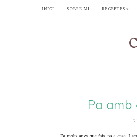
INICI
SOBRE MI
RECEPTES
Pa amb 
D
Fa molts anys que faig pa a casa. I s