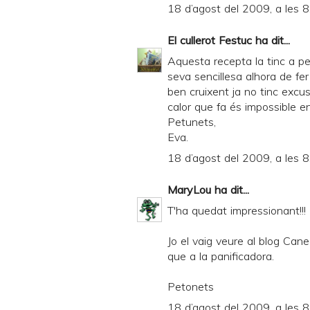
18 d’agost del 2009, a les 8
El cullerot Festuc
ha dit...
Aquesta recepta la tinc a p
seva sencillesa alhora de fer
ben cruixent ja no tinc excusa
calor que fa és impossible en
Petunets,
Eva.
18 d’agost del 2009, a les 8
MaryLou
ha dit...
T'ha quedat impressionant!!!
Jo el vaig veure al blog Cane
que a la panificadora.
Petonets
18 d’agost del 2009, a les 8