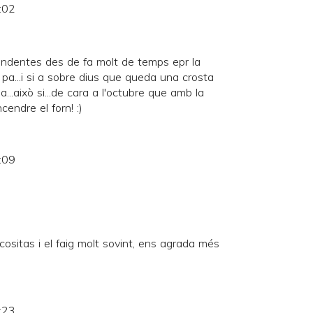
:02
endentes des de fa molt de temps epr la
 pa...i si a sobre dius que queda una crosta
...això si...de cara a l'octubre que amb la
cendre el forn! :)
:09
cositas i el faig molt sovint, ens agrada més
:23