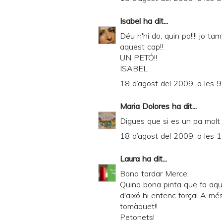
Isabel
ha dit...
Déu n'hi do, quin pa!!!! jo t
aquest cap!!
UN PETÓ!!
ISABEL
18 d’agost del 2009, a les 9
Maria Dolores
ha dit...
Digues que si es un pa molt
18 d’agost del 2009, a les 
Laura
ha dit...
Bona tardar Merce,
Quina bona pinta que fa aque
d'aixó hi entenc força! A més
tomàquet!!
Petonets!