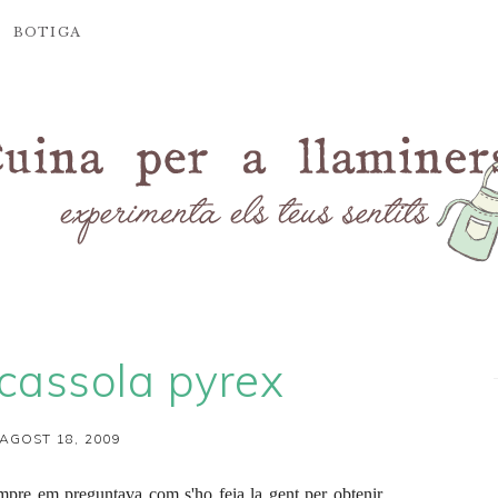
BOTIGA
cassola pyrex
’AGOST 18, 2009
empre em preguntava com s'ho feia la gent per obtenir