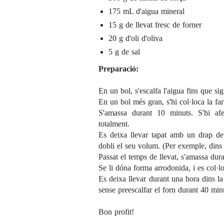
175 mL d'aigua mineral
15 g de llevat fresc de forner
20 g d'oli d'oliva
5 g de sal
Preparació:
En un bol, s'escalfa l'aigua fins que sigu
En un bol més gran, s'hi col·loca la farin
S'amassa durant 10 minuts. S'hi afe
totalment.
Es deixa llevar tapat amb un drap de 
dobli el seu volum. (Per exemple, dins 
Passat el temps de llevat, s'amassa dur
Se li dóna forma arrodonida, i es col·l
Es deixa llevar durant una hora dins la
sense preescalfar el forn durant 40 minu
Bon profit!