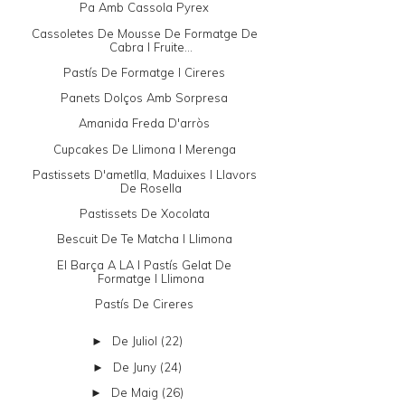
Pa Amb Cassola Pyrex
Cassoletes De Mousse De Formatge De
Cabra I Fruite...
Pastís De Formatge I Cireres
Panets Dolços Amb Sorpresa
Amanida Freda D'arròs
Cupcakes De Llimona I Merenga
Pastissets D'ametlla, Maduixes I Llavors
De Rosella
Pastissets De Xocolata
Bescuit De Te Matcha I Llimona
El Barça A LA I Pastís Gelat De
Formatge I Llimona
Pastís De Cireres
De Juliol
(22)
►
De Juny
(24)
►
De Maig
(26)
►