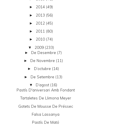
2014
(49)
►
2013
(56)
►
2012
(45)
►
2011
(80)
►
2010
(74)
►
2009
(233)
▼
De Desembre
(7)
►
De Novembre
(11)
►
D’octubre
(14)
►
De Setembre
(13)
►
D’agost
(16)
▼
Pastís D'aniversari Amb Fondant
Tartaletes De Llimona Meyer
Gotets De Mousse De Préssec
Falsa Lassanya
Pastís De Mató