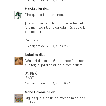
18 d’agost del 2009, a les 8:09
MaryLou
ha dit...
T'ha quedat impressionant!!!
Jo el vaig veure al blog Canecositas i el
faig molt sovint, ens agrada més que a la
panificadora.
Petonets
18 d’agost del 2009, a les 8:23
Isabel
ha dit...
Déu n'hi do, quin pa!!!! jo també fa temps
que faig el pa a casa, però com aquest
cap!!
UN PETÓ!!
ISABEL
18 d’agost del 2009, a les 9:24
Maria Dolores
ha dit...
Digues que si es un pa molt bo m'agrada
moltissim.