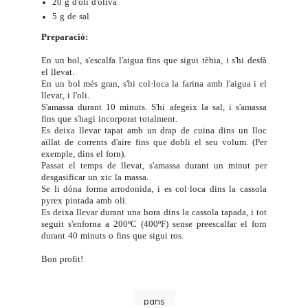
20 g d'oli d'oliva
5 g de sal
Preparació:
En un bol, s'escalfa l'aigua fins que sigui tèbia, i s'hi desfà
el llevat.
En un bol més gran, s'hi col·loca la farina amb l'aigua i el
llevat, i l'oli.
S'amassa durant 10 minuts. S'hi afegeix la sal, i s'amassa
fins que s'hagi incorporat totalment.
Es deixa llevar tapat amb un drap de cuina dins un lloc
aïllat de corrents d'aire fins que dobli el seu volum. (Per
exemple, dins el forn).
Passat el temps de llevat, s'amassa durant un minut per
desgasificar un xic la massa.
Se li dóna forma arrodonida, i es col·loca dins la cassola
pyrex pintada amb oli.
Es deixa llevar durant una hora dins la cassola tapada, i tot
seguit s'enforna a 200ºC (400ºF) sense preescalfar el forn
durant 40 minuts o fins que sigui ros.
Bon profit!
pans