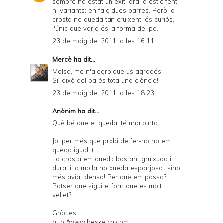
sempre ha estat un èxit, ara ja estic fent-
hi variants: en faig dues barres. Però la
crosta no queda tan cruixent, és curiós,
l'únic que varia és la forma del pa.
23 de maig del 2011, a les 16:11
Mercè
ha dit...
Molsa, me n'alegro que us agradés!
Si, això del pa és tota una ciència!
23 de maig del 2011, a les 18:23
Anònim ha dit...
Què bé que et queda, té una pinta...
Jo, per més que probi de fer-ho no em
queda igual :(
La crosta em queda bastant gruixuda i
dura, i la molla no queda esponjosa...sino
més aviat densa! Per què em passa?
Potser que sigui el forn que es molt
vellet?
Gràcies,
http://www.besketch.com