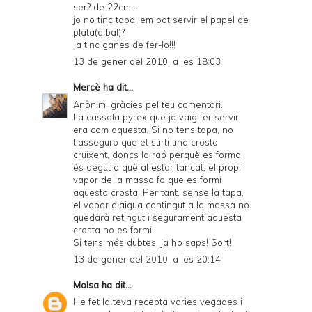
ser? de 22cm....
jo no tinc tapa, em pot servir el papel de
plata(albal)?
Ja tinc ganes de fer-lo!!!
13 de gener del 2010, a les 18:03
Mercè
ha dit...
Anònim, gràcies pel teu comentari.
La cassola pyrex que jo vaig fer servir
era com
aquesta
. Si no tens tapa, no
t'asseguro que et surti una crosta
cruixent, doncs la raó perquè es forma
és degut a què al estar tancat, el propi
vapor de la massa fa que es formi
aquesta crosta. Per tant, sense la tapa,
el vapor d'aigua contingut a la massa no
quedarà retingut i segurament aquesta
crosta no es formi.
Si tens més dubtes, ja ho saps! Sort!
13 de gener del 2010, a les 20:14
Molsa
ha dit...
He fet la teva recepta vàries vegades i