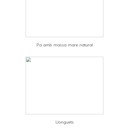
a
n
d
P
D
Pa amb massa mare natural
F
Llonguets