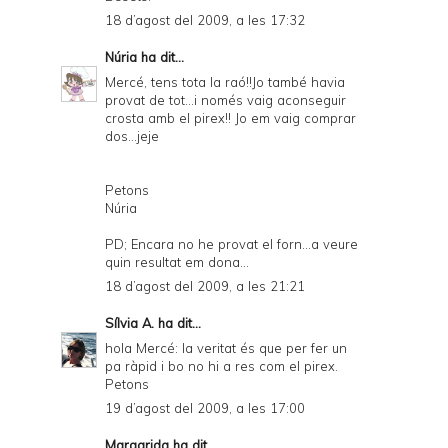
18 d’agost del 2009, a les 17:32
Núria
ha dit...
Mercé, tens tota la raó!!Jo també havia
provat de tot...i només vaig aconseguir
crosta amb el pirex!! Jo em vaig comprar
dos...jeje
Petons
Núria
PD; Encara no he provat el forn...a veure
quin resultat em dona...
18 d’agost del 2009, a les 21:21
Sílvia A.
ha dit...
hola Mercé: la veritat és que per fer un
pa ràpid i bo no hi a res com el pirex.
Petons
19 d’agost del 2009, a les 17:00
Margarida
ha dit...