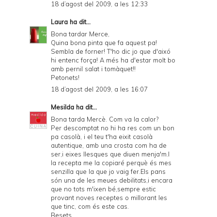
18 d’agost del 2009, a les 12:33
Laura
ha dit...
Bona tardar Merce,
Quina bona pinta que fa aquest pa!
Sembla de forner! T'ho dic jo que d'aixó
hi entenc força! A més ha d'estar molt bo
amb pernil salat i tomàquet!!
Petonets!
18 d’agost del 2009, a les 16:07
Mesilda
ha dit...
Bona tarda Mercè. Com va la calor?
Per descomptat no hi ha res com un bon
pa casolà, i el teu t'ha eixit casolà
autentique, amb una crosta com ha de
ser,i eixes llesques que diuen menja'm.I
la recepta me la copiaré perquè és mes
senzilla que la que jo vaig fer.Els pans
són una de les meues debilitats,i encara
que no tots m'ixen bé,sempre estic
provant noves receptes o millorant les
que tinc, com és este cas.
Besets.