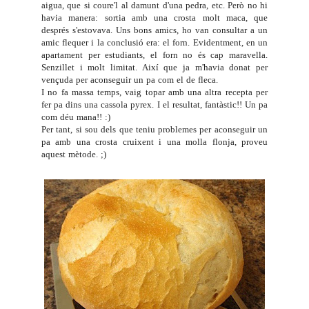
aigua, que si coure'l al damunt d'una pedra, etc. Però no hi
havia manera: sortia amb una crosta molt maca, que
després s'estovava. Uns bons amics, ho van consultar a un
amic flequer i la conclusió era: el forn. Evidentment, en un
apartament per estudiants, el forn no és cap maravella.
Senzillet i molt limitat. Així que ja m'havia donat per
vençuda per aconseguir un pa com el de fleca.
I no fa massa temps, vaig topar amb una altra recepta per
fer pa dins una
cassola pyrex
. I el resultat, fantàstic!! Un pa
com déu mana!! :)
Per tant, si sou dels que teniu problemes per aconseguir un
pa amb una crosta cruixent i una molla flonja, proveu
aquest mètode. ;)