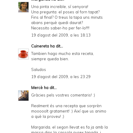
Una pinta increïble, sí senyora!
Una pregunta: el poses al forn tapat?
Fins al final? O treus la tapa uns minuts
abans perquè quedi daurat?
Necessito saber-ho per fer-lo!!!!
19 d’agost del 2009, a les 18:13
Cuinereta
ha dit...
Tambien hago mucho esta receta,
siempre queda bien.
Saludos
19 d’agost del 2009, a les 23:29
Mercè
ha dit...
Gràcies pels vostres comentaris! :)
Realment és una recepta que sorprèn
mooooolt gratament! :) Així que us animo
a què la proveu! ;)
Margarida, el segon llevat es fa ja amb la
massa dins la cassola pyrex tapada, i