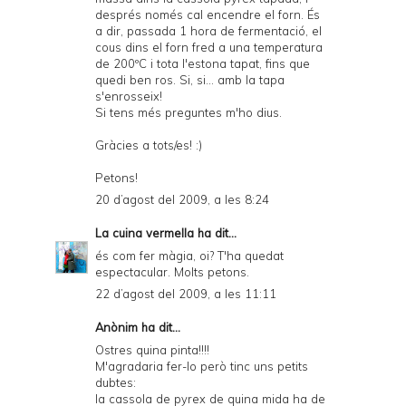
després només cal encendre el forn. És
a dir, passada 1 hora de fermentació, el
cous dins el forn fred a una temperatura
de 200ºC i tota l'estona tapat, fins que
quedi ben ros. Si, si... amb la tapa
s'enrosseix!
Si tens més preguntes m'ho dius.
Gràcies a tots/es! :)
Petons!
20 d’agost del 2009, a les 8:24
La cuina vermella
ha dit...
és com fer màgia, oi? T'ha quedat
espectacular. Molts petons.
22 d’agost del 2009, a les 11:11
Anònim ha dit...
Ostres quina pinta!!!!
M'agradaria fer-lo però tinc uns petits
dubtes:
la cassola de pyrex de quina mida ha de