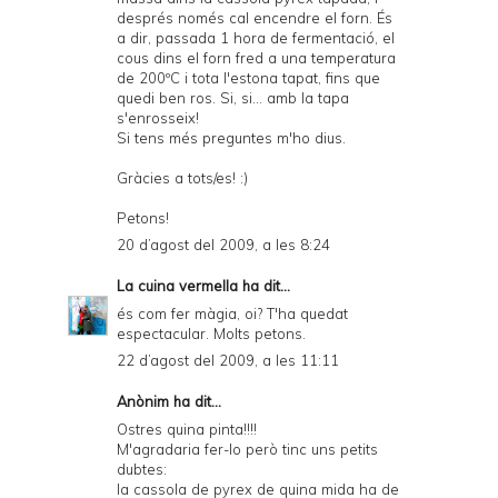
després només cal encendre el forn. És
a dir, passada 1 hora de fermentació, el
cous dins el forn fred a una temperatura
de 200ºC i tota l'estona tapat, fins que
quedi ben ros. Si, si... amb la tapa
s'enrosseix!
Si tens més preguntes m'ho dius.
Gràcies a tots/es! :)
Petons!
20 d’agost del 2009, a les 8:24
La cuina vermella
ha dit...
és com fer màgia, oi? T'ha quedat
espectacular. Molts petons.
22 d’agost del 2009, a les 11:11
Anònim ha dit...
Ostres quina pinta!!!!
M'agradaria fer-lo però tinc uns petits
dubtes:
la cassola de pyrex de quina mida ha de