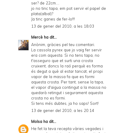
ser? de 22cm....
jo no tinc tapa, em pot servir el papel de
plata(albal)?
Ja tinc ganes de fer-lo!!!
13 de gener del 2010, a les 18:03
Mercè
ha dit...
Anònim, gràcies pel teu comentari.
La cassola pyrex que jo vaig fer servir
era com
aquesta
. Si no tens tapa, no
t'asseguro que et surti una crosta
cruixent, doncs la raó perquè es forma
és degut a què al estar tancat, el propi
vapor de la massa fa que es formi
aquesta crosta. Per tant, sense la tapa,
el vapor d'aigua contingut a la massa no
quedarà retingut i segurament aquesta
crosta no es formi.
Si tens més dubtes, ja ho saps! Sort!
13 de gener del 2010, a les 20:14
Molsa
ha dit...
He fet la teva recepta vàries vegades i