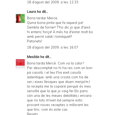
18 d’agost del 2009, a les 12:33
Laura
ha dit...
Bona tardar Merce,
Quina bona pinta que fa aquest pa!
Sembla de forner! T'ho dic jo que d'aixó
hi entenc força! A més ha d'estar molt bo
amb pernil salat i tomàquet!!
Petonets!
18 d’agost del 2009, a les 16:07
Mesilda
ha dit...
Bona tarda Mercè. Com va la calor?
Per descomptat no hi ha res com un bon
pa casolà, i el teu t'ha eixit casolà
autentique, amb una crosta com ha de
ser,i eixes llesques que diuen menja'm.I
la recepta me la copiaré perquè és mes
senzilla que la que jo vaig fer.Els pans
són una de les meues debilitats,i encara
que no tots m'ixen bé,sempre estic
provant noves receptes o millorant les
que tinc, com és este cas.
Besets.