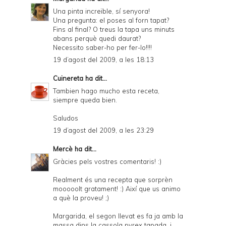
Una pinta increïble, sí senyora!
Una pregunta: el poses al forn tapat?
Fins al final? O treus la tapa uns minuts
abans perquè quedi daurat?
Necessito saber-ho per fer-lo!!!!
19 d’agost del 2009, a les 18:13
Cuinereta
ha dit...
Tambien hago mucho esta receta,
siempre queda bien.
Saludos
19 d’agost del 2009, a les 23:29
Mercè
ha dit...
Gràcies pels vostres comentaris! :)
Realment és una recepta que sorprèn
mooooolt gratament! :) Així que us animo
a què la proveu! ;)
Margarida, el segon llevat es fa ja amb la
massa dins la cassola pyrex tapada, i