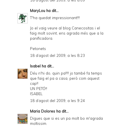
18 d’agost del 2009, a les 8:09
MaryLou
ha dit...
T'ha quedat impressionant!!!
Jo el vaig veure al blog Canecositas i el
faig molt sovint, ens agrada més que a la
panificadora.
Petonets
18 d’agost del 2009, a les 8:23
Isabel
ha dit...
Déu n'hi do, quin pa!!!! jo també fa temps
que faig el pa a casa, però com aquest
cap!!
UN PETÓ!!
ISABEL
18 d’agost del 2009, a les 9:24
Maria Dolores
ha dit...
Digues que si es un pa molt bo m'agrada
moltissim.