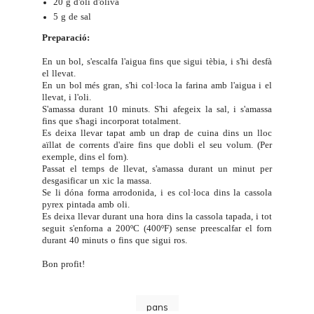
20 g d'oli d'oliva
5 g de sal
Preparació:
En un bol, s'escalfa l'aigua fins que sigui tèbia, i s'hi desfà
el llevat.
En un bol més gran, s'hi col·loca la farina amb l'aigua i el
llevat, i l'oli.
S'amassa durant 10 minuts. S'hi afegeix la sal, i s'amassa
fins que s'hagi incorporat totalment.
Es deixa llevar tapat amb un drap de cuina dins un lloc
aïllat de corrents d'aire fins que dobli el seu volum. (Per
exemple, dins el forn).
Passat el temps de llevat, s'amassa durant un minut per
desgasificar un xic la massa.
Se li dóna forma arrodonida, i es col·loca dins la cassola
pyrex pintada amb oli.
Es deixa llevar durant una hora dins la cassola tapada, i tot
seguit s'enforna a 200ºC (400ºF) sense preescalfar el forn
durant 40 minuts o fins que sigui ros.
Bon profit!
pans