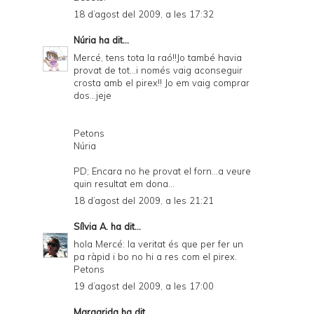
18 d’agost del 2009, a les 17:32
Núria
ha dit...
Mercé, tens tota la raó!!Jo també havia
provat de tot...i només vaig aconseguir
crosta amb el pirex!! Jo em vaig comprar
dos...jeje
Petons
Núria
PD; Encara no he provat el forn...a veure
quin resultat em dona...
18 d’agost del 2009, a les 21:21
Sílvia A.
ha dit...
hola Mercé: la veritat és que per fer un
pa ràpid i bo no hi a res com el pirex.
Petons
19 d’agost del 2009, a les 17:00
Margarida
ha dit...