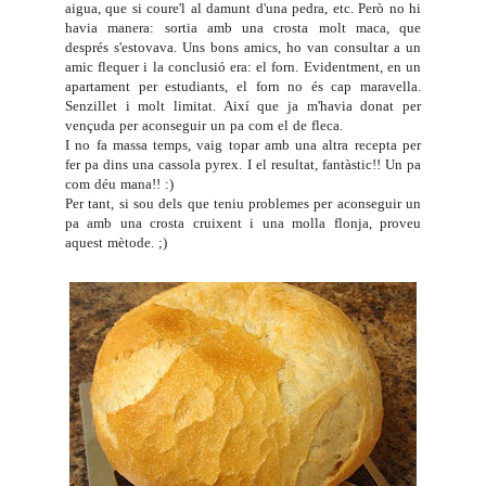
aigua, que si coure'l al damunt d'una pedra, etc. Però no hi
havia manera: sortia amb una crosta molt maca, que
després s'estovava. Uns bons amics, ho van consultar a un
amic flequer i la conclusió era: el forn. Evidentment, en un
apartament per estudiants, el forn no és cap maravella.
Senzillet i molt limitat. Així que ja m'havia donat per
vençuda per aconseguir un pa com el de fleca.
I no fa massa temps, vaig topar amb una altra recepta per
fer pa dins una
cassola pyrex
. I el resultat, fantàstic!! Un pa
com déu mana!! :)
Per tant, si sou dels que teniu problemes per aconseguir un
pa amb una crosta cruixent i una molla flonja, proveu
aquest mètode. ;)