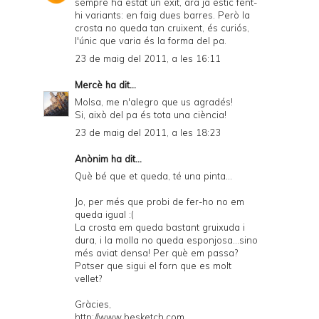
sempre ha estat un èxit, ara ja estic fent-
hi variants: en faig dues barres. Però la
crosta no queda tan cruixent, és curiós,
l'únic que varia és la forma del pa.
23 de maig del 2011, a les 16:11
Mercè
ha dit...
Molsa, me n'alegro que us agradés!
Si, això del pa és tota una ciència!
23 de maig del 2011, a les 18:23
Anònim ha dit...
Què bé que et queda, té una pinta...
Jo, per més que probi de fer-ho no em
queda igual :(
La crosta em queda bastant gruixuda i
dura, i la molla no queda esponjosa...sino
més aviat densa! Per què em passa?
Potser que sigui el forn que es molt
vellet?
Gràcies,
http://www.besketch.com