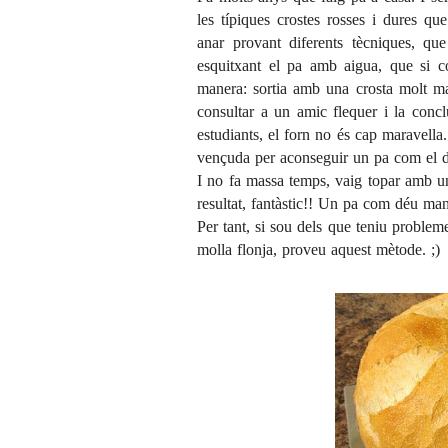
les típiques crostes rosses i dures qu
anar provant diferents tècniques, qu
esquitxant el pa amb aigua, que si c
manera: sortia amb una crosta molt m
consultar a un amic flequer i la conc
estudiants, el forn no és cap maravella.
vençuda per aconseguir un pa com el d
I no fa massa temps, vaig topar amb un
resultat, fantàstic!! Un pa com déu man
Per tant, si sou dels que teniu proble
molla flonja, proveu aquest mètode. ;)