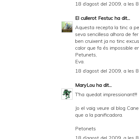
18 d’agost del 2009, a les 8
El cullerot Festuc
ha dit...
Aquesta recepta la tinc a p
seva sencillesa alhora de fer
ben cruixent ja no tinc excusa
calor que fa és impossible en
Petunets,
Eva.
18 d’agost del 2009, a les 8
MaryLou
ha dit...
T'ha quedat impressionant!!!
Jo el vaig veure al blog Cane
que a la panificadora.
Petonets
18 d’agost del 2009, a les 8