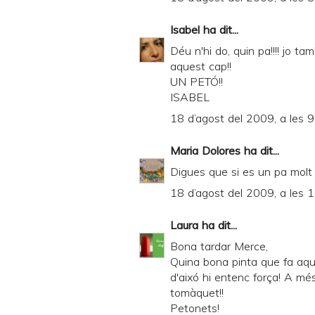
Isabel
ha dit...
Déu n'hi do, quin pa!!!! jo t
aquest cap!!
UN PETÓ!!
ISABEL
18 d’agost del 2009, a les 9
Maria Dolores
ha dit...
Digues que si es un pa molt
18 d’agost del 2009, a les 
Laura
ha dit...
Bona tardar Merce,
Quina bona pinta que fa aque
d'aixó hi entenc força! A més
tomàquet!!
Petonets!