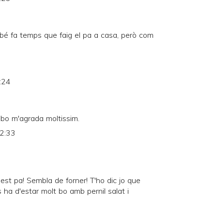
ambé fa temps que faig el pa a casa, però com
:24
 bo m'agrada moltissim.
12:33
st pa! Sembla de forner! T'ho dic jo que
 ha d'estar molt bo amb pernil salat i