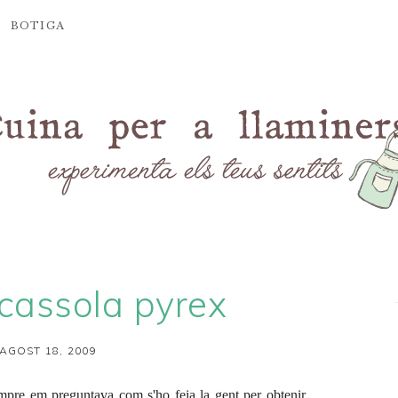
BOTIGA
cassola pyrex
’AGOST 18, 2009
empre em preguntava com s'ho feia la gent per obtenir