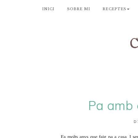
INICI
SOBRE MI
RECEPTES
Pa amb 
D
Fa molts anys que faig pa a casa. I s