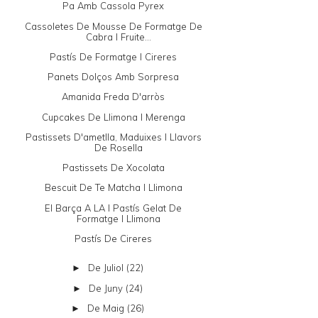
Pa Amb Cassola Pyrex
Cassoletes De Mousse De Formatge De
Cabra I Fruite...
Pastís De Formatge I Cireres
Panets Dolços Amb Sorpresa
Amanida Freda D'arròs
Cupcakes De Llimona I Merenga
Pastissets D'ametlla, Maduixes I Llavors
De Rosella
Pastissets De Xocolata
Bescuit De Te Matcha I Llimona
El Barça A LA I Pastís Gelat De
Formatge I Llimona
Pastís De Cireres
De Juliol
(22)
►
De Juny
(24)
►
De Maig
(26)
►