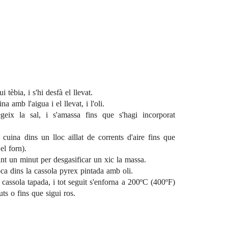
i tèbia, i s'hi desfà el llevat.
a amb l'aigua i el llevat, i l'oli.
geix la sal, i s'amassa fins que s'hagi incorporat
cuina dins un lloc aïllat de corrents d'aire fins que
el forn).
ant un minut per desgasificar un xic la massa.
oca dins la cassola pyrex pintada amb oli.
 cassola tapada, i tot seguit s'enforna a 200ºC (400ºF)
ts o fins que sigui ros.