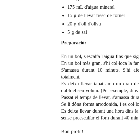
175 mL d'aigua mineral
15 g de llevat fresc de forner
20 g d'oli d'oliva
5 g de sal
Preparació:
En un bol, s'escalfa l'aigua fins que sigu
En un bol més gran, s'hi col·loca la farin
S'amassa durant 10 minuts. S'hi afe
totalment.
Es deixa llevar tapat amb un drap de 
dobli el seu volum. (Per exemple, dins 
Passat el temps de llevat, s'amassa dur
Se li dóna forma arrodonida, i es col·l
Es deixa llevar durant una hora dins la
sense preescalfar el forn durant 40 minu
Bon profit!