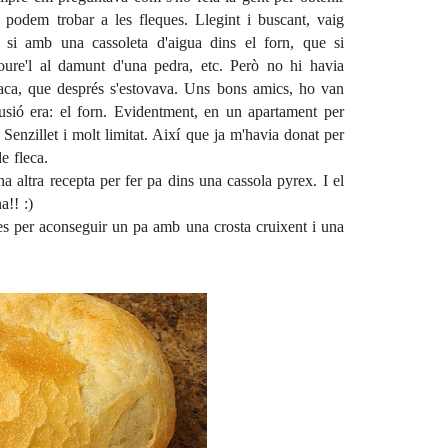
e podem trobar a les fleques. Llegint i buscant, vaig
e si amb una cassoleta d'aigua dins el forn, que si
oure'l al damunt d'una pedra, etc. Però no hi havia
aca, que després s'estovava. Uns bons amics, ho van
lusió era: el forn. Evidentment, en un apartament per
 Senzillet i molt limitat. Així que ja m'havia donat per
e fleca.
a altra recepta per fer pa dins una
cassola pyrex
. I el
a!! :)
mes per aconseguir un pa amb una crosta cruixent i una