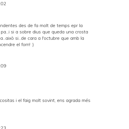
:02
endentes des de fa molt de temps epr la
 pa...i si a sobre dius que queda una crosta
...això si...de cara a l'octubre que amb la
cendre el forn! :)
:09
cositas i el faig molt sovint, ens agrada més
:23