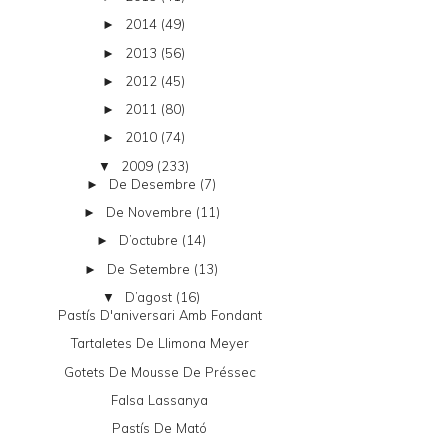
2014
(49)
►
2013
(56)
►
2012
(45)
►
2011
(80)
►
2010
(74)
►
2009
(233)
▼
De Desembre
(7)
►
De Novembre
(11)
►
D’octubre
(14)
►
De Setembre
(13)
►
D’agost
(16)
▼
Pastís D'aniversari Amb Fondant
Tartaletes De Llimona Meyer
Gotets De Mousse De Préssec
Falsa Lassanya
Pastís De Mató