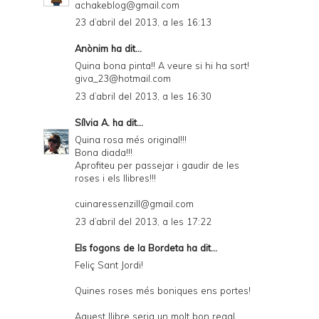
achakeblog@gmail.com
23 d’abril del 2013, a les 16:13
Anònim ha dit...
Quina bona pinta!! A veure si hi ha sort!
giva_23@hotmail.com
23 d’abril del 2013, a les 16:30
Sílvia A.
ha dit...
Quina rosa més original!!!
Bona diada!!!
Aprofiteu per passejar i gaudir de les
roses i els llibres!!!
cuinaressenzill@gmail.com
23 d’abril del 2013, a les 17:22
Els fogons de la Bordeta
ha dit...
Feliç Sant Jordi!
Quines roses més boniques ens portes!
Aquest llibre seria un molt bon regal