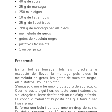
40 g de sucre
25 g de mantega
250 ml d'aigua
10 g de llet en pols
25 g de llevat fresc
280 g de mantega per als plecs
melmelada de gerds
gotes de xocolata negra
pistatxos trossejats
1 ou per pintar
Preparació:
En un bol es barregen tots els ingredients a
excepció del llevat, la mantega pels plecs, la
melmelada de gerds, les gotes de xocolata negra,
els pistatxos i l'ou per pintar.
S'amassa a mà o bé amb la batedora de sobretaula.
Quan la pasta sigui llisa, de tacte suau i extensible,
s'hi afegeix el llevat desfet amb un xic d'aigua freda.
Es continua treballant la pasta fins que torni a ser
llisa i ferma.
Es forma una bola i es tapa amb un drap de cuina.
Es deixa reposar uns 30 minuts a temperatura