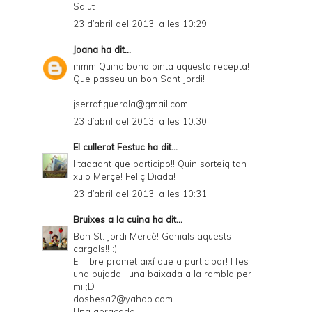
Salut
23 d’abril del 2013, a les 10:29
Joana
ha dit...
mmm Quina bona pinta aquesta recepta!
Que passeu un bon Sant Jordi!
jserrafiguerola@gmail.com
23 d’abril del 2013, a les 10:30
El cullerot Festuc
ha dit...
I taaaant que participo!! Quin sorteig tan
xulo Merçe! Feliç Diada!
23 d’abril del 2013, a les 10:31
Bruixes a la cuina
ha dit...
Bon St. Jordi Mercè! Genials aquests
cargols!! :)
El llibre promet així que a participar! I fes
una pujada i una baixada a la rambla per
mi ;D
dosbesa2@yahoo.com
Una abraçada