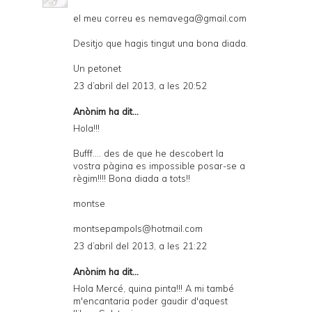
el meu correu es nemavega@gmail.com
Desitjo que hagis tingut una bona diada.
Un petonet
23 d’abril del 2013, a les 20:52
Anònim ha dit...
Hola!!!
Bufff.... des de que he descobert la
vostra pàgina es impossible posar-se a
règim!!!! Bona diada a tots!!
montse
montsepampols@hotmail.com
23 d’abril del 2013, a les 21:22
Anònim ha dit...
Hola Mercé, quina pinta!!! A mi també
m'encantaria poder gaudir d'aquest