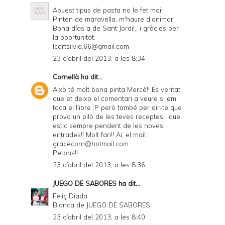
Apuest tipus de pasta no le fet mai!
Pinten de maravella, m'haure d.animar.
Bona días a de Sant Jordi!,, i gràcies per
la oportunitat.
Icartsilvia.66@gmail.com
23 d’abril del 2013, a les 8:34
Cornellà
ha dit...
Això té molt bona pinta Mercè!! És veritat
que et deixo el comentari a veure si em
toca el llibre :P però també per dir-te que
provo un piló de les teves receptes i que
estic sempre pendent de les noves
entrades!! Molt fan!! Ai, el mail:
gracecorn@hotmail.com
Petons!!
23 d’abril del 2013, a les 8:36
JUEGO DE SABORES
ha dit...
Feliç Diada
Blanca de
JUEGO DE SABORES
23 d’abril del 2013, a les 8:40