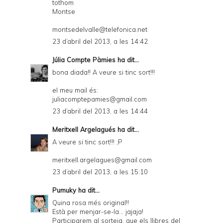
tothom
Montse
montsedelvalle@telefonica.net
23 d’abril del 2013, a les 14:42
Júlia Compte Pàmies
ha dit...
bona diada!! A veure si tinc sort!!!
el meu mail és:
juliacomptepamies@gmail.com
23 d’abril del 2013, a les 14:44
Meritxell Argelagués
ha dit...
A veure si tinc sort!!! ;P
meritxell.argelagues@gmail.com
23 d’abril del 2013, a les 15:10
Pumuky
ha dit...
Quina rosa més original!!
Està per menjar-se-la... jajaja!
Participarem al sorteig, que els llibres del