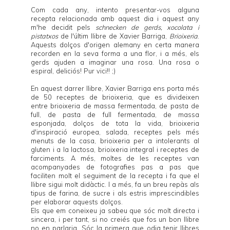
Com cada any, intento presentar-vos alguna
recepta relacionada amb aquest dia i aquest any
m'he decidit pels
schnecken de gerds, xocolata i
pistatxos
de l'últim llibre de
Xavier Barriga
,
Brioixeria
.
Aquests dolços d'origen alemany en certa manera
recorden en la seva forma a una flor, i a més, els
gerds ajuden a imaginar una rosa. Una rosa o
espiral, deliciós! Pur vici!! ;)
En aquest darrer llibre,
Xavier Barriga
ens porta més
de 50 receptes de brioixeria, que es divideixen
entre brioixeria de massa fermentada, de pasta de
full, de pasta de full fermentada, de massa
esponjada, dolços de tota la vida, brioixeria
d'inspiració europea, salada, receptes pels més
menuts de la casa, brioixeria per a intolerants al
gluten i a la lactosa, brioixeria integral i receptes de
farciments. A més, moltes de les receptes van
acompanyades de fotografies pas a pas que
faciliten molt el seguiment de la recepta i fa que el
llibre sigui molt didàctic. I a més, fa un breu repàs als
tipus de farina, de sucre i als estris imprescindibles
per elaborar aquests dolços.
Els que em coneixeu ja sabeu que sóc molt directa i
sincera, i per tant, si no creiés que fos un bon llibre
no en parlaria. Sóc la primera que odia tenir llibres