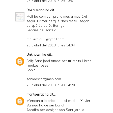
23 d’abril del 2013, a les 13:41
Rosa Maria
ha dit...
Molt bo com sempre, a més a més èxit
segur. Primer perquè l'has fet tu i segon
perquè és del X. Barriga.
Gràcies pel sorteig
rfiguerola65@gmail.com
23 d’abril del 2013, a les 14:04
Unknown
ha dit...
Feliç Sant Jordi també per tu! Molts llibres
i moltes roses!
Sonia
soniaoscar@msn.com
23 d’abril del 2013, a les 14:20
montserrat
ha dit...
M'encanta la brioxeria i si és d'en Xavier
Barriga ha de ser bona!
Aprofito per desitjar bon Sant Jordi a