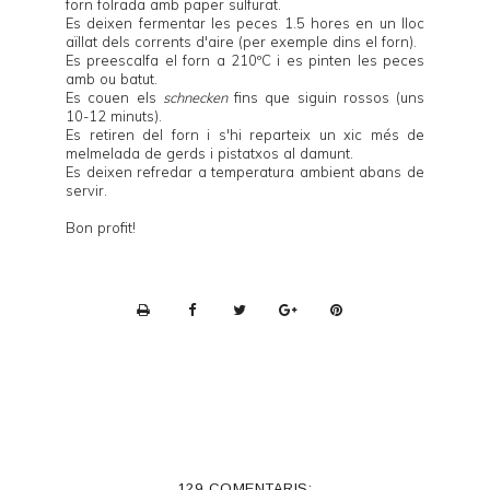
forn folrada amb paper sulfurat.
Es deixen fermentar les peces 1.5 hores en un lloc
aïllat dels corrents d'aire (per exemple dins el forn).
Es preescalfa el forn a 210ºC i es pinten les peces
amb ou batut.
Es couen els
schnecken
fins que siguin rossos (uns
10-12 minuts).
Es retiren del forn i s'hi reparteix un xic més de
melmelada de gerds i pistatxos al damunt.
Es deixen refredar a temperatura ambient abans de
servir.
Bon profit!
P
r
i
n
t
e
129 COMENTARIS: