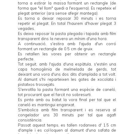
torna a estirar la massa formant un rectangle (de
forma que "el llom" quedi a l'esquerra). Es repeteix el
plegat anterior (ara sense afegir mantega).
Es torna a deixar reposar 30 minuts i es torna
repetir el plegat. En total l'haurem d'haver plegat 3
vegades.
Es deixa reposar la pasta plegada i tapada amb film
transparent dins la nevera un mínim d'una hora.
A continuació, s'estira amb l'ajuda d'un corró
formant un rectangle de 0.5 cm de gruix.
Es retallen les vores per obtenir un rectangle
perfecte.
Tot seguit, amb l'ajuda d'una espàtula, s'estén una
capa homogènia de melmelada de gerds, tot
deixant una vora d'uns dos dits d'amplada a tot volt.
Al damunt s'hi reparteixen les gotes de xocolata i
pistatxos trossejats.
S'enrotlla la pasta formant una espècie de caneló,
tot procurant que el farcit no sobresurti.
Es pinta amb ou batut la vora final per tal que el
caneló es mantingui enganxat.
S'embolica amb film transparent i es reserva al
congelador uns 30 minuts per tal que agafi
consistència.
Passat aquest temps, es tallen rodanxes d' 1.5 cm
d'ample i es col·loquen al damunt d'una safata de