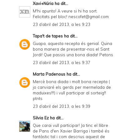
Xavi+Núria
ha dit...
M'hi apunto! A veure si hi ha sort.
Felicitats pel bloc! nescofet@gmail.com
23 d’abril del 2013, a les 9:23
Tapa't de tapes
ha dit...
Guapa, aquesta recepta és genial. Quina
bona manera de presentar-nos el Sant
Jordi! Que passis una bona diada! Petons
23 d’abril del 2013, a les 9:37
Marta Padenous
ha dit...
Mercè bona diada i molt bona recepta (
jo canviaré els gerds per mermelada de
maduixes!!!) i vull participar al sorteig!!
ptnts
23 d’abril del 2013, a les 9:39
Silvia Ez
ha dit...
Que carai vull participar! Ja tinc el llibre
de Pans d'en Xavier Barriga i també és
fantàstic tal i com descrius aquest de