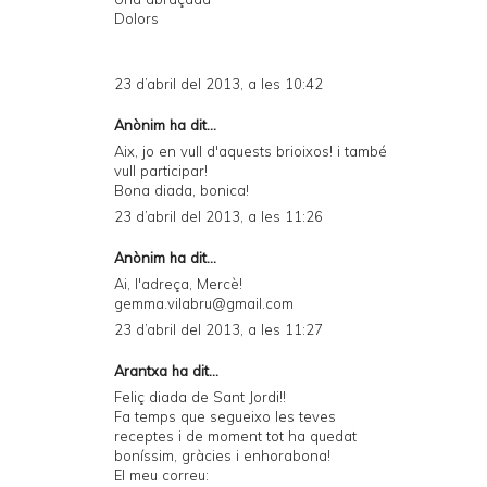
Dolors
23 d’abril del 2013, a les 10:42
Anònim ha dit...
Aix, jo en vull d'aquests brioixos! i també
vull participar!
Bona diada, bonica!
23 d’abril del 2013, a les 11:26
Anònim ha dit...
Ai, l'adreça, Mercè!
gemma.vilabru@gmail.com
23 d’abril del 2013, a les 11:27
Arantxa ha dit...
Feliç diada de Sant Jordi!!
Fa temps que segueixo les teves
receptes i de moment tot ha quedat
boníssim, gràcies i enhorabona!
El meu correu: