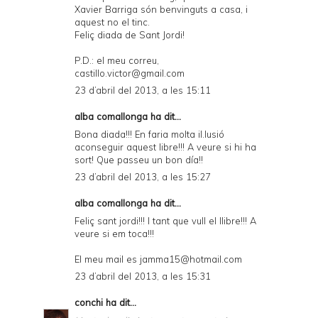
Xavier Barriga són benvinguts a casa, i
aquest no el tinc.
Feliç diada de Sant Jordi!
P.D.: el meu correu,
castillo.victor@gmail.com
23 d’abril del 2013, a les 15:11
alba comallonga ha dit...
Bona diada!!! En faria molta il.lusió
aconseguir aquest libre!!! A veure si hi ha
sort! Que passeu un bon día!!
23 d’abril del 2013, a les 15:27
alba comallonga ha dit...
Feliç sant jordi!!! I tant que vull el llibre!!! A
veure si em toca!!!
El meu mail es jamma15@hotmail.com
23 d’abril del 2013, a les 15:31
conchi
ha dit...