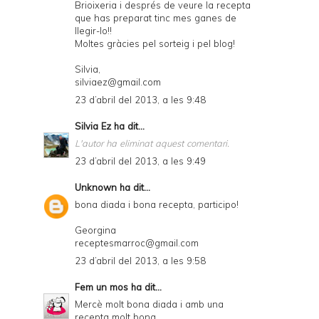
Brioixeria i després de veure la recepta
que has preparat tinc mes ganes de
llegir-lo!!
Moltes gràcies pel sorteig i pel blog!
Silvia,
silviaez@gmail.com
23 d’abril del 2013, a les 9:48
Silvia Ez
ha dit...
L'autor ha eliminat aquest comentari.
23 d’abril del 2013, a les 9:49
Unknown
ha dit...
bona diada i bona recepta, participo!
Georgina
receptesmarroc@gmail.com
23 d’abril del 2013, a les 9:58
Fem un mos
ha dit...
Mercè molt bona diada i amb una
recepta molt bona.