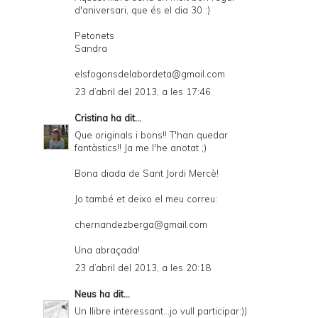
d'aniversari, que és el dia 30 :)
Petonets
Sandra
elsfogonsdelabordeta@gmail.com
23 d’abril del 2013, a les 17:46
Cristina
ha dit...
Que originals i bons!! T'han quedar
fantàstics!! Ja me l'he anotat ;)
Bona diada de Sant Jordi Mercè!
Jo també et deixo el meu correu:
chernandezberga@gmail.com
Una abraçada!
23 d’abril del 2013, a les 20:18
Neus
ha dit...
Un llibre interessant...jo vull participar:))