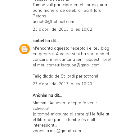
També vull participar en el sorteig, una
bona manera de celebrar Sant Jordi.
Petons
acab50@hotmail.com
23 d’abril del 2013, a les 10:02
isabel
ha dit...
M'encanta aquesta recepta i el teu blog
en general! A veure si hi ha sort amb el
concurs, m'encantaria tenir aquest llibre!
el meu correu: isagupe@gmail.com
Feliç diada de St Jordi per tothom!
23 d’abril del 2013, a les 10:20
Anònim ha dit...
Mmmm.. Aquesta recepta fa venir
salivera!
Jo també m'apunto al sorteig! He fullejat
el llibre de pans, i també és molt
interessant...
vanessa.m.c@gmail. com