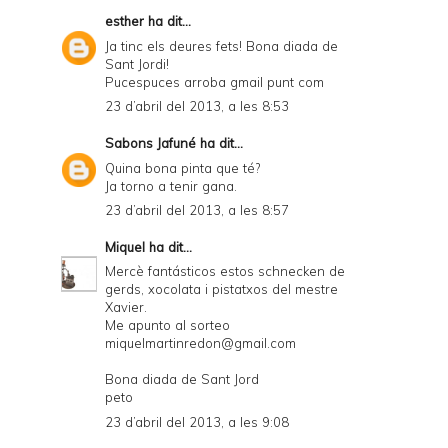
esther
ha dit...
Ja tinc els deures fets! Bona diada de
Sant Jordi!
Pucespuces arroba gmail punt com
23 d’abril del 2013, a les 8:53
Sabons Jafuné
ha dit...
Quina bona pinta que té?
Ja torno a tenir gana.
23 d’abril del 2013, a les 8:57
Miquel
ha dit...
Mercè fantásticos estos schnecken de
gerds, xocolata i pistatxos del mestre
Xavier.
Me apunto al sorteo
miquelmartinredon@gmail.com
Bona diada de Sant Jord
peto
23 d’abril del 2013, a les 9:08