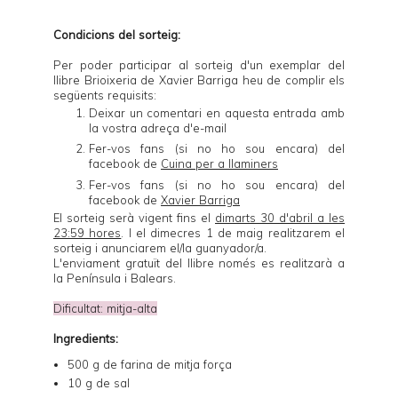
Condicions del sorteig:
Per poder participar al sorteig d'un exemplar del
llibre
Brioixeria
de Xavier Barriga heu de complir els
següents requisits:
Deixar un comentari en aquesta entrada amb
la vostra adreça d'e-mail
Fer-vos fans (si no ho sou encara) del
facebook de
Cuina per a llaminers
Fer-vos fans (si no ho sou encara) del
facebook de
Xavier Barriga
El sorteig serà vigent fins el
dimarts 30 d'abril a les
23:59 hores
. I el dimecres 1 de maig realitzarem el
sorteig i anunciarem el/la guanyador/a.
L'enviament gratuït del llibre només es realitzarà a
la Península i Balears.
Dificultat: mitja-alta
Ingredients:
500 g de farina de mitja força
10 g de sal