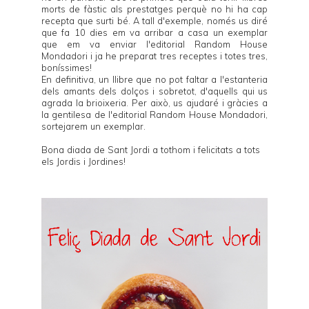
morts de fàstic als prestatges perquè no hi ha cap
recepta que surti bé. A tall d'exemple, només us diré
que fa 10 dies em va arribar a casa un exemplar
que em va enviar l'editorial
Random House
Mondadori
i ja he preparat tres receptes i totes tres,
boníssimes!
En definitiva, un llibre que no pot faltar a l'estanteria
dels amants dels dolços i sobretot, d'aquells qui us
agrada la brioixeria. Per això, us ajudaré i gràcies a
la gentilesa de l'editorial
Random House Mondadori
,
sortejarem un exemplar.
Bona diada de Sant Jordi a tothom i felicitats a tots
els Jordis i Jordines!