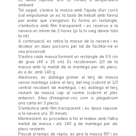
ambient.
Tot seguit, s'estira la massa amb l'ajuda d'un corró
(cal empolsimar un xic la taula de treball amb farina
per evitar que s'enganxi). Es forma un rectangle,
s'embolica amb film transparent i es reserva a la
nevera un mínim de 2 hores (jo la hi vaig deixar tota
la nit).
A continuació, es retira la massa de la nevera i es
divideix en dues porcions per tal de facilitar-ne el
seu processat.
S'estira cada massa formant un rectangle de 0.5 cm
de gruix (40 x 20 cm). Es recobreixen 2/3 de la
massa amb la meitat de la mantega per als plecs,
és a dir, amb 140 g.
Aleshores, es doblega primer el terç de massa
sense mantega sobre el terç del mig (cobrint el 1/3
central recobert de mantega), i es doblega el terç
restant de massa cap al centre (cobrint el plec
anterior). (Heu d'imaginar-vos com si pleguéssim
una carta en 3 plecs).
S'embolica amb film transparent i es deixa reposar
a la nevera uns 30 minuts.
Mentrestant, es procedeix a fer el mateix amb l'altra
meitat de massa i els 140 g de mantega per als
plecs restants.
Passat el temps de repòs, es gira la massa 90º i es