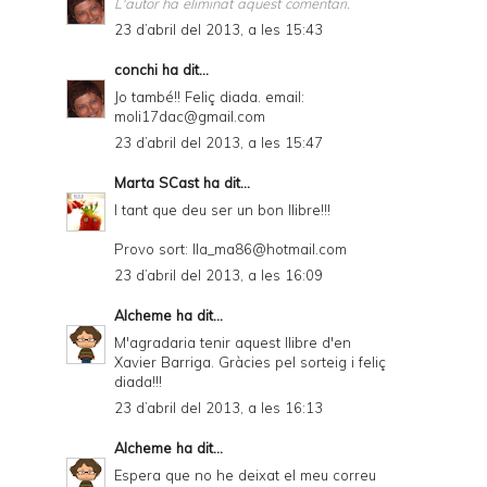
L'autor ha eliminat aquest comentari.
23 d’abril del 2013, a les 15:43
conchi
ha dit...
Jo també!! Feliç diada. email:
moli17dac@gmail.com
23 d’abril del 2013, a les 15:47
Marta SCast
ha dit...
I tant que deu ser un bon llibre!!!
Provo sort: lla_ma86@hotmail.com
23 d’abril del 2013, a les 16:09
Alcheme
ha dit...
M'agradaria tenir aquest llibre d'en
Xavier Barriga. Gràcies pel sorteig i feliç
diada!!!
23 d’abril del 2013, a les 16:13
Alcheme
ha dit...
Espera que no he deixat el meu correu