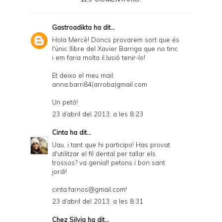
r
F
Gastroadikta
ha dit...
r
Hola Mercè! Doncs provarem sort que és
l'únic llibre del Xavier Barriga que no tinc
i
i em faria molta il.lusió tenir-lo!
e
Et deixo el meu mail:
n
anna.barri84(arroba)gmail.com
d
Un petó!
l
23 d’abril del 2013, a les 8:23
y
Cinta
ha dit...
a
Uau, i tant que hi participo! Has provat
d'utilitzar el fil dental per tallar els
n
trossos? va genial! petons i bon sant
d
jordi!
P
cinta.farnos@gmail.com!
D
23 d’abril del 2013, a les 8:31
F
Chez Silvia
ha dit...