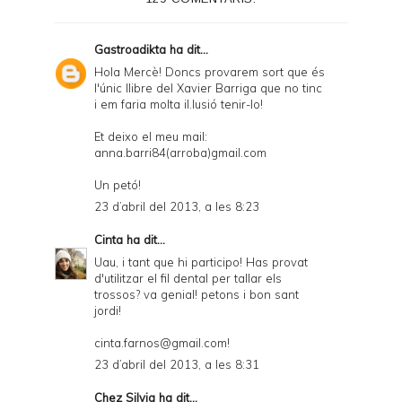
r
F
Gastroadikta
ha dit...
r
Hola Mercè! Doncs provarem sort que és
l'únic llibre del Xavier Barriga que no tinc
i
i em faria molta il.lusió tenir-lo!
e
Et deixo el meu mail:
n
anna.barri84(arroba)gmail.com
d
Un petó!
l
23 d’abril del 2013, a les 8:23
y
Cinta
ha dit...
a
Uau, i tant que hi participo! Has provat
d'utilitzar el fil dental per tallar els
n
trossos? va genial! petons i bon sant
d
jordi!
P
cinta.farnos@gmail.com!
D
23 d’abril del 2013, a les 8:31
F
Chez Silvia
ha dit...