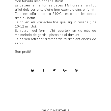
forn folrada amb paper sulfurat.
Es deixen fermentar les peces 1.5 hores en un lloc
aïllat dels corrents d'aire (per exemple dins el forn).
Es preescalfa el forn a 210ºC i es pinten les peces
amb ou batut.
Es couen els
schnecken
fins que siguin rossos (uns
10-12 minuts).
Es retiren del forn i s'hi reparteix un xic més de
melmelada de gerds i pistatxos al damunt.
Es deixen refredar a temperatura ambient abans de
servir.
Bon profit!
P
r
i
n
t
e
129 COMENTARIS: