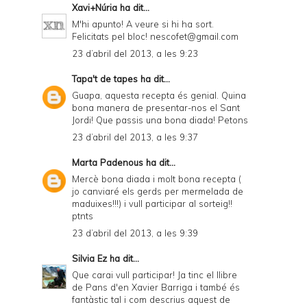
Xavi+Núria
ha dit...
M'hi apunto! A veure si hi ha sort.
Felicitats pel bloc! nescofet@gmail.com
23 d’abril del 2013, a les 9:23
Tapa't de tapes
ha dit...
Guapa, aquesta recepta és genial. Quina
bona manera de presentar-nos el Sant
Jordi! Que passis una bona diada! Petons
23 d’abril del 2013, a les 9:37
Marta Padenous
ha dit...
Mercè bona diada i molt bona recepta (
jo canviaré els gerds per mermelada de
maduixes!!!) i vull participar al sorteig!!
ptnts
23 d’abril del 2013, a les 9:39
Silvia Ez
ha dit...
Que carai vull participar! Ja tinc el llibre
de Pans d'en Xavier Barriga i també és
fantàstic tal i com descrius aquest de