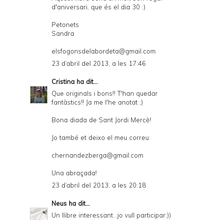
d'aniversari, que és el dia 30 :)
Petonets
Sandra
elsfogonsdelabordeta@gmail.com
23 d’abril del 2013, a les 17:46
Cristina
ha dit...
Que originals i bons!! T'han quedar
fantàstics!! Ja me l'he anotat ;)
Bona diada de Sant Jordi Mercè!
Jo també et deixo el meu correu:
chernandezberga@gmail.com
Una abraçada!
23 d’abril del 2013, a les 20:18
Neus
ha dit...
Un llibre interessant...jo vull participar:))