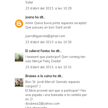
Salut
23 d’abril del 2013, a les 10:29
Joana
ha dit...
mmm Quina bona pinta aquesta recepta!
Que passeu un bon Sant Jordi!
jserrafiguerola@gmail.com
23 d’abril del 2013, a les 10:30
El cullerot Festuc
ha dit...
I taaaant que participo!! Quin sorteig tan
xulo Merçe! Feliç Diada!
23 d’abril del 2013, a les 10:31
Bruixes a la cuina
ha dit...
Bon St. Jordi Mercè! Genials aquests
cargols!! :)
El llibre promet així que a participar! I fes
una pujada i una baixada a la rambla per
mi ;D
dosbesa2@yahoo.com
Una abraçada