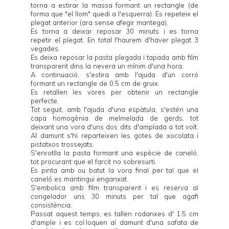
torna a estirar la massa formant un rectangle (de
forma que "el llom" quedi a l'esquerra). Es repeteix el
plegat anterior (ara sense afegir mantega).
Es torna a deixar reposar 30 minuts i es torna
repetir el plegat. En total l'haurem d'haver plegat 3
vegades.
Es deixa reposar la pasta plegada i tapada amb film
transparent dins la nevera un mínim d'una hora.
A continuació, s'estira amb l'ajuda d'un corró
formant un rectangle de 0.5 cm de gruix.
Es retallen les vores per obtenir un rectangle
perfecte.
Tot seguit, amb l'ajuda d'una espàtula, s'estén una
capa homogènia de melmelada de gerds, tot
deixant una vora d'uns dos dits d'amplada a tot volt.
Al damunt s'hi reparteixen les gotes de xocolata i
pistatxos trossejats.
S'enrotlla la pasta formant una espècie de caneló,
tot procurant que el farcit no sobresurti.
Es pinta amb ou batut la vora final per tal que el
caneló es mantingui enganxat.
S'embolica amb film transparent i es reserva al
congelador uns 30 minuts per tal que agafi
consistència.
Passat aquest temps, es tallen rodanxes d' 1.5 cm
d'ample i es col·loquen al damunt d'una safata de