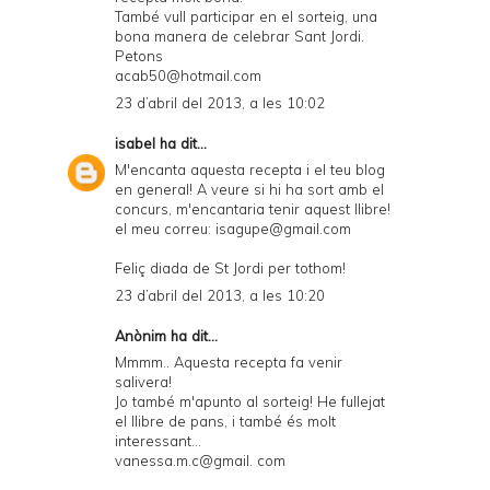
També vull participar en el sorteig, una
bona manera de celebrar Sant Jordi.
Petons
acab50@hotmail.com
23 d’abril del 2013, a les 10:02
isabel
ha dit...
M'encanta aquesta recepta i el teu blog
en general! A veure si hi ha sort amb el
concurs, m'encantaria tenir aquest llibre!
el meu correu: isagupe@gmail.com
Feliç diada de St Jordi per tothom!
23 d’abril del 2013, a les 10:20
Anònim ha dit...
Mmmm.. Aquesta recepta fa venir
salivera!
Jo també m'apunto al sorteig! He fullejat
el llibre de pans, i també és molt
interessant...
vanessa.m.c@gmail. com