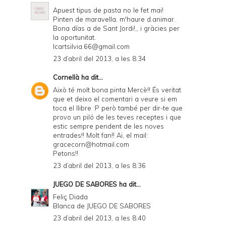
Apuest tipus de pasta no le fet mai!
Pinten de maravella, m'haure d.animar.
Bona días a de Sant Jordi!,, i gràcies per
la oportunitat.
Icartsilvia.66@gmail.com
23 d’abril del 2013, a les 8:34
Cornellà
ha dit...
Això té molt bona pinta Mercè!! És veritat
que et deixo el comentari a veure si em
toca el llibre :P però també per dir-te que
provo un piló de les teves receptes i que
estic sempre pendent de les noves
entrades!! Molt fan!! Ai, el mail:
gracecorn@hotmail.com
Petons!!
23 d’abril del 2013, a les 8:36
JUEGO DE SABORES
ha dit...
Feliç Diada
Blanca de
JUEGO DE SABORES
23 d’abril del 2013, a les 8:40