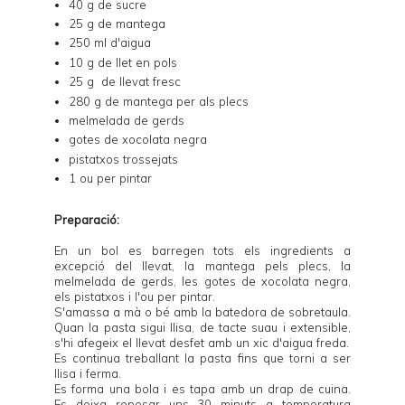
40 g de sucre
25 g de mantega
250 ml d'aigua
10 g de llet en pols
25 g de llevat fresc
280 g de mantega per als plecs
melmelada de gerds
gotes de xocolata negra
pistatxos trossejats
1 ou per pintar
Preparació:
En un bol es barregen tots els ingredients a
excepció del llevat, la mantega pels plecs, la
melmelada de gerds, les gotes de xocolata negra,
els pistatxos i l'ou per pintar.
S'amassa a mà o bé amb la batedora de sobretaula.
Quan la pasta sigui llisa, de tacte suau i extensible,
s'hi afegeix el llevat desfet amb un xic d'aigua freda.
Es continua treballant la pasta fins que torni a ser
llisa i ferma.
Es forma una bola i es tapa amb un drap de cuina.
Es deixa reposar uns 30 minuts a temperatura