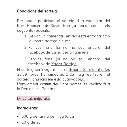
Condicions del sorteig:
Per poder participar al sorteig d'un exemplar del
llibre
Brioixeria
de Xavier Barriga heu de complir els
següents requisits:
Deixar un comentari en aquesta entrada amb
la vostra adreça d'e-mail
Fer-vos fans (si no ho sou encara) del
facebook de
Cuina per a llaminers
Fer-vos fans (si no ho sou encara) del
facebook de
Xavier Barriga
El sorteig serà vigent fins el
dimarts 30 d'abril a les
23:59 hores
. I el dimecres 1 de maig realitzarem el
sorteig i anunciarem el/la guanyador/a.
L'enviament gratuït del llibre només es realitzarà a
la Península i Balears.
Dificultat: mitja-alta
Ingredients:
500 g de farina de mitja força
10 g de sal