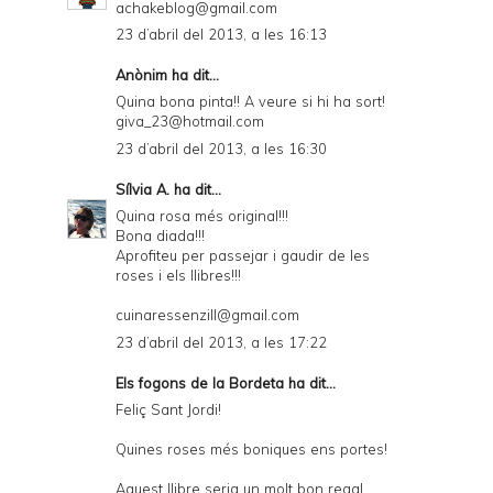
achakeblog@gmail.com
23 d’abril del 2013, a les 16:13
Anònim ha dit...
Quina bona pinta!! A veure si hi ha sort!
giva_23@hotmail.com
23 d’abril del 2013, a les 16:30
Sílvia A.
ha dit...
Quina rosa més original!!!
Bona diada!!!
Aprofiteu per passejar i gaudir de les
roses i els llibres!!!
cuinaressenzill@gmail.com
23 d’abril del 2013, a les 17:22
Els fogons de la Bordeta
ha dit...
Feliç Sant Jordi!
Quines roses més boniques ens portes!
Aquest llibre seria un molt bon regal