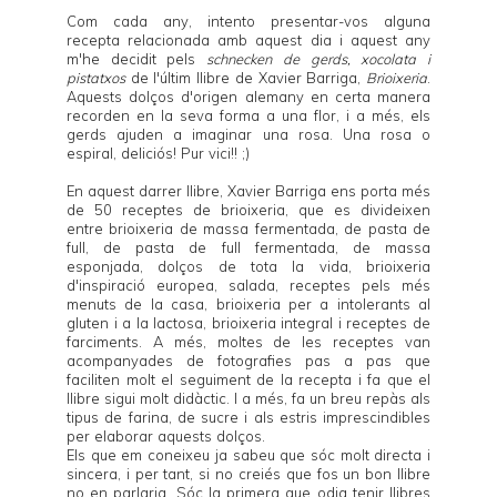
Com cada any, intento presentar-vos alguna
recepta relacionada amb aquest dia i aquest any
m'he decidit pels
schnecken de gerds, xocolata i
pistatxos
de l'últim llibre de
Xavier Barriga
,
Brioixeria
.
Aquests dolços d'origen alemany en certa manera
recorden en la seva forma a una flor, i a més, els
gerds ajuden a imaginar una rosa. Una rosa o
espiral, deliciós! Pur vici!! ;)
En aquest darrer llibre,
Xavier Barriga
ens porta més
de 50 receptes de brioixeria, que es divideixen
entre brioixeria de massa fermentada, de pasta de
full, de pasta de full fermentada, de massa
esponjada, dolços de tota la vida, brioixeria
d'inspiració europea, salada, receptes pels més
menuts de la casa, brioixeria per a intolerants al
gluten i a la lactosa, brioixeria integral i receptes de
farciments. A més, moltes de les receptes van
acompanyades de fotografies pas a pas que
faciliten molt el seguiment de la recepta i fa que el
llibre sigui molt didàctic. I a més, fa un breu repàs als
tipus de farina, de sucre i als estris imprescindibles
per elaborar aquests dolços.
Els que em coneixeu ja sabeu que sóc molt directa i
sincera, i per tant, si no creiés que fos un bon llibre
no en parlaria. Sóc la primera que odia tenir llibres