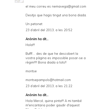
el meu correu es nemavega@gmail.com
Desitjo que hagis tingut una bona diada.
Un petonet
23 d’abril del 2013, a les 20:52
Anònim ha dit...
Hola!!!
Bufff.... des de que he descobert la
vostra pàgina es impossible posar-se a
règim!!!! Bona diada a tots!!
montse
montsepampols@hotmail.com
23 d’abril del 2013, a les 21:22
Anònim ha dit...
Hola Mercé, quina pinta!!! A mi també
m'encantaria poder gaudir d'aquest