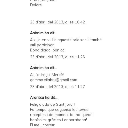
Dolors
23 d’abril del 2013, a les 10:42
Anònim ha dit...
Aix, jo en vull d'aquests brioixos! i també
vull participar!
Bona diada, bonica!
23 d’abril del 2013, a les 11:26
Anònim ha dit...
Ai, l'adreça, Mercè!
gemma.vilabru@gmail.com
23 d’abril del 2013, a les 11:27
Arantxa ha dit...
Feliç diada de Sant Jordi!!
Fa temps que segueixo les teves
receptes i de moment tot ha quedat
boníssim, gràcies i enhorabona!
El meu correu: