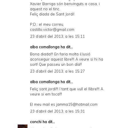
Xavier Barriga són benvinguts a casa, i
aquest no el tinc.
Feliç diada de Sant Jordi!
P.D.: el meu correu,
castillo.victor@gmail.com
23 d’abril del 2013, a les 15:11
alba comallonga ha dit...
Bona diada!!! En faria molta il.lusió
aconseguir aquest libre!!! A veure si hi ha
sort! Que passeu un bon día!!
23 d’abril del 2013, a les 15:27
alba comallonga ha dit...
Feliç sant jordi!!! I tant que vull el llibre!!! A
veure si em toca!!!
El meu mail es jamma15@hotmail.com
23 d’abril del 2013, a les 15:31
conchi
ha dit...