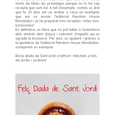
morts de fàstic als prestatges perquè no hi ha cap
recepta que surti bé. A tall d'exemple, només us diré
que fa 10 dies em va arribar a casa un exemplar
que em va enviar l'editorial
Random House
Mondadori
i ja he preparat tres receptes i totes tres,
boníssimes!
En definitiva, un llibre que no pot faltar a l'estanteria
dels amants dels dolços i sobretot, d'aquells qui us
agrada la brioixeria. Per això, us ajudaré i gràcies a
la gentilesa de l'editorial
Random House Mondadori
,
sortejarem un exemplar.
Bona diada de Sant Jordi a tothom i felicitats a tots
els Jordis i Jordines!