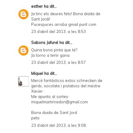
esther
ha dit...
Ja tinc els deures fets! Bona diada de
Sant Jordi!
Pucespuces arroba gmail punt com
23 d’abril del 2013, a les 8:53
Sabons Jafuné
ha dit...
Quina bona pinta que té?
Ja torno a tenir gana.
23 d’abril del 2013, a les 8:57
Miquel
ha dit...
Mercè fantásticos estos schnecken de
gerds, xocolata i pistatxos del mestre
Xavier.
Me apunto al sorteo
miquelmartinredon@gmail.com
Bona diada de Sant Jord
peto
23 d’abril del 2013, a les 9:08