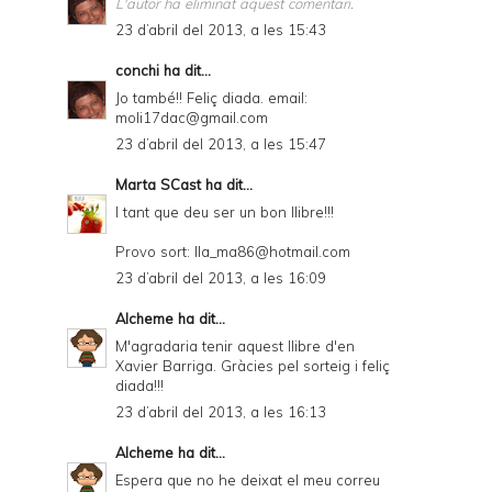
L'autor ha eliminat aquest comentari.
23 d’abril del 2013, a les 15:43
conchi
ha dit...
Jo també!! Feliç diada. email:
moli17dac@gmail.com
23 d’abril del 2013, a les 15:47
Marta SCast
ha dit...
I tant que deu ser un bon llibre!!!
Provo sort: lla_ma86@hotmail.com
23 d’abril del 2013, a les 16:09
Alcheme
ha dit...
M'agradaria tenir aquest llibre d'en
Xavier Barriga. Gràcies pel sorteig i feliç
diada!!!
23 d’abril del 2013, a les 16:13
Alcheme
ha dit...
Espera que no he deixat el meu correu