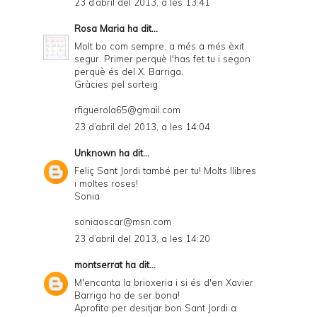
23 d’abril del 2013, a les 13:41
Rosa Maria
ha dit...
Molt bo com sempre, a més a més èxit
segur. Primer perquè l'has fet tu i segon
perquè és del X. Barriga.
Gràcies pel sorteig
rfiguerola65@gmail.com
23 d’abril del 2013, a les 14:04
Unknown
ha dit...
Feliç Sant Jordi també per tu! Molts llibres
i moltes roses!
Sonia
soniaoscar@msn.com
23 d’abril del 2013, a les 14:20
montserrat
ha dit...
M'encanta la brioxeria i si és d'en Xavier
Barriga ha de ser bona!
Aprofito per desitjar bon Sant Jordi a