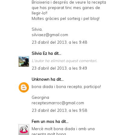
Brioixeria i després de veure la recepta
que has preparat tinc mes ganes de
llegir-lo!!
Moltes gràcies pel sorteig i pel blog!
Silvia,
silviaez@gmail.com
23 d’abril del 2013, a les 9:48
Silvia Ez
ha dit...
L'autor ha eliminat aquest comentari.
23 d’abril del 2013, a les 9:49
Unknown
ha dit...
bona diada i bona recepta, participo!
Georgina
receptesmarroc@gmail.com
23 d’abril del 2013, a les 9:58
Fem un mos
ha dit...
Mercè molt bona diada i amb una
recepta molt bona.