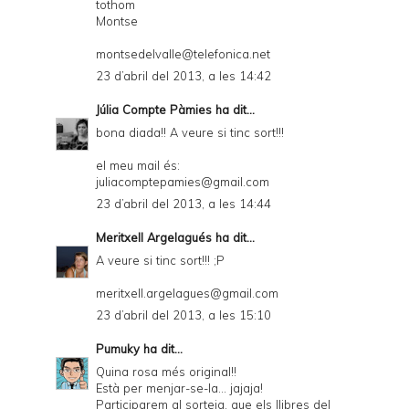
tothom
Montse
montsedelvalle@telefonica.net
23 d’abril del 2013, a les 14:42
Júlia Compte Pàmies
ha dit...
bona diada!! A veure si tinc sort!!!
el meu mail és:
juliacomptepamies@gmail.com
23 d’abril del 2013, a les 14:44
Meritxell Argelagués
ha dit...
A veure si tinc sort!!! ;P
meritxell.argelagues@gmail.com
23 d’abril del 2013, a les 15:10
Pumuky
ha dit...
Quina rosa més original!!
Està per menjar-se-la... jajaja!
Participarem al sorteig, que els llibres del