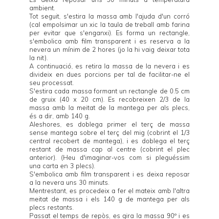
ambient.
Tot seguit, s'estira la massa amb l'ajuda d'un corró
(cal empolsimar un xic la taula de treball amb farina
per evitar que s'enganxi). Es forma un rectangle,
s'embolica amb film transparent i es reserva a la
nevera un mínim de 2 hores (jo la hi vaig deixar tota
la nit).
A continuació, es retira la massa de la nevera i es
divideix en dues porcions per tal de facilitar-ne el
seu processat.
S'estira cada massa formant un rectangle de 0.5 cm
de gruix (40 x 20 cm). Es recobreixen 2/3 de la
massa amb la meitat de la mantega per als plecs,
és a dir, amb 140 g.
Aleshores, es doblega primer el terç de massa
sense mantega sobre el terç del mig (cobrint el 1/3
central recobert de mantega), i es doblega el terç
restant de massa cap al centre (cobrint el plec
anterior). (Heu d'imaginar-vos com si pleguéssim
una carta en 3 plecs).
S'embolica amb film transparent i es deixa reposar
a la nevera uns 30 minuts.
Mentrestant, es procedeix a fer el mateix amb l'altra
meitat de massa i els 140 g de mantega per als
plecs restants.
Passat el temps de repòs, es gira la massa 90º i es