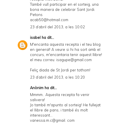
També vull participar en el sorteig, una
bona manera de celebrar Sant Jordi.
Petons
acab50@hotmail.com
23 d’abril del 2013, a les 10:02
isabel
ha dit...
M'encanta aquesta recepta i el teu blog
en general! A veure si hi ha sort amb el
concurs, m'encantaria tenir aquest llibre!
el meu correu: isagupe@gmail.com
Feliç diada de St Jordi per tothom!
23 d’abril del 2013, a les 10:20
Anònim ha dit...
Mmmm.. Aquesta recepta fa venir
salivera!
Jo també m'apunto al sorteig! He fullejat
el llibre de pans, i també és molt
interessant...
vanessa.m.c@gmail. com