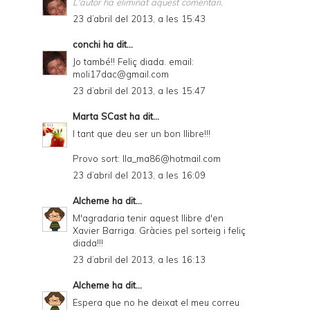
L'autor ha eliminat aquest comentari.
23 d’abril del 2013, a les 15:43
conchi
ha dit...
Jo també!! Feliç diada. email:
moli17dac@gmail.com
23 d’abril del 2013, a les 15:47
Marta SCast
ha dit...
I tant que deu ser un bon llibre!!!
Provo sort: lla_ma86@hotmail.com
23 d’abril del 2013, a les 16:09
Alcheme
ha dit...
M'agradaria tenir aquest llibre d'en
Xavier Barriga. Gràcies pel sorteig i feliç
diada!!!
23 d’abril del 2013, a les 16:13
Alcheme
ha dit...
Espera que no he deixat el meu correu