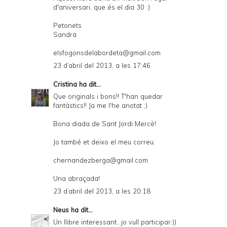
d'aniversari, que és el dia 30 :)
Petonets
Sandra
elsfogonsdelabordeta@gmail.com
23 d’abril del 2013, a les 17:46
Cristina
ha dit...
Que originals i bons!! T'han quedar
fantàstics!! Ja me l'he anotat ;)
Bona diada de Sant Jordi Mercè!
Jo també et deixo el meu correu:
chernandezberga@gmail.com
Una abraçada!
23 d’abril del 2013, a les 20:18
Neus
ha dit...
Un llibre interessant...jo vull participar:))