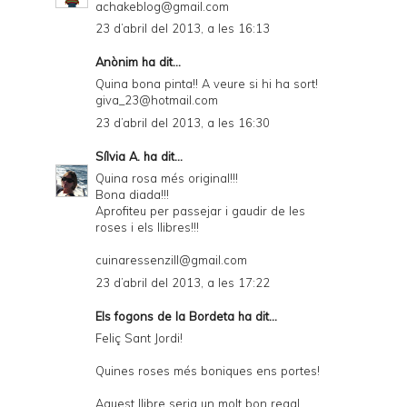
achakeblog@gmail.com
23 d’abril del 2013, a les 16:13
Anònim ha dit...
Quina bona pinta!! A veure si hi ha sort!
giva_23@hotmail.com
23 d’abril del 2013, a les 16:30
Sílvia A.
ha dit...
Quina rosa més original!!!
Bona diada!!!
Aprofiteu per passejar i gaudir de les
roses i els llibres!!!
cuinaressenzill@gmail.com
23 d’abril del 2013, a les 17:22
Els fogons de la Bordeta
ha dit...
Feliç Sant Jordi!
Quines roses més boniques ens portes!
Aquest llibre seria un molt bon regal