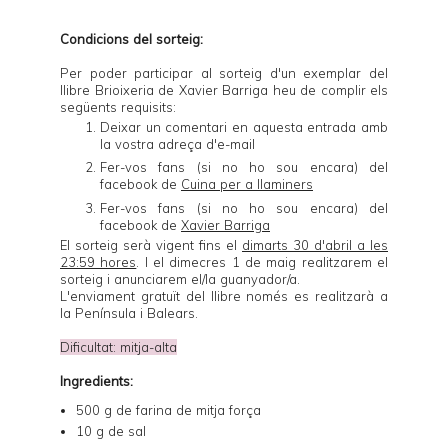
Condicions del sorteig:
Per poder participar al sorteig d'un exemplar del
llibre
Brioixeria
de Xavier Barriga heu de complir els
següents requisits:
Deixar un comentari en aquesta entrada amb
la vostra adreça d'e-mail
Fer-vos fans (si no ho sou encara) del
facebook de
Cuina per a llaminers
Fer-vos fans (si no ho sou encara) del
facebook de
Xavier Barriga
El sorteig serà vigent fins el
dimarts 30 d'abril a les
23:59 hores
. I el dimecres 1 de maig realitzarem el
sorteig i anunciarem el/la guanyador/a.
L'enviament gratuït del llibre només es realitzarà a
la Península i Balears.
Dificultat: mitja-alta
Ingredients:
500 g de farina de mitja força
10 g de sal