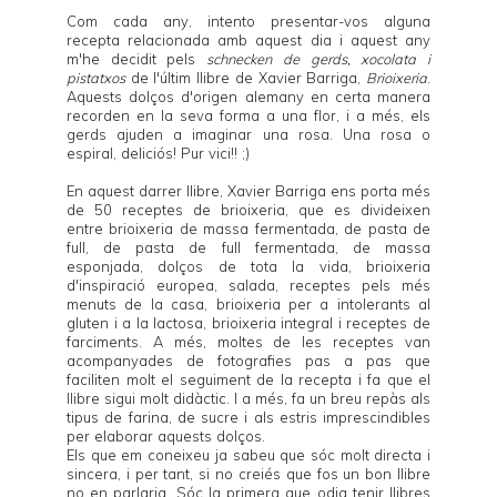
Com cada any, intento presentar-vos alguna
recepta relacionada amb aquest dia i aquest any
m'he decidit pels
schnecken de gerds, xocolata i
pistatxos
de l'últim llibre de
Xavier Barriga
,
Brioixeria
.
Aquests dolços d'origen alemany en certa manera
recorden en la seva forma a una flor, i a més, els
gerds ajuden a imaginar una rosa. Una rosa o
espiral, deliciós! Pur vici!! ;)
En aquest darrer llibre,
Xavier Barriga
ens porta més
de 50 receptes de brioixeria, que es divideixen
entre brioixeria de massa fermentada, de pasta de
full, de pasta de full fermentada, de massa
esponjada, dolços de tota la vida, brioixeria
d'inspiració europea, salada, receptes pels més
menuts de la casa, brioixeria per a intolerants al
gluten i a la lactosa, brioixeria integral i receptes de
farciments. A més, moltes de les receptes van
acompanyades de fotografies pas a pas que
faciliten molt el seguiment de la recepta i fa que el
llibre sigui molt didàctic. I a més, fa un breu repàs als
tipus de farina, de sucre i als estris imprescindibles
per elaborar aquests dolços.
Els que em coneixeu ja sabeu que sóc molt directa i
sincera, i per tant, si no creiés que fos un bon llibre
no en parlaria. Sóc la primera que odia tenir llibres