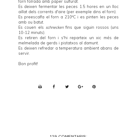
forn folrada amb paper sulfurat.
Es deixen fermentar les peces 1.5 hores en un lloc
aïllat dels corrents d'aire (per exemple dins el forn).
Es preescalfa el forn a 210ºC i es pinten les peces
amb ou batut.
Es couen els
schnecken
fins que siguin rossos (uns
10-12 minuts).
Es retiren del forn i s'hi reparteix un xic més de
melmelada de gerds i pistatxos al damunt.
Es deixen refredar a temperatura ambient abans de
servir.
Bon profit!
P
r
i
n
t
e
129 COMENTARIS: