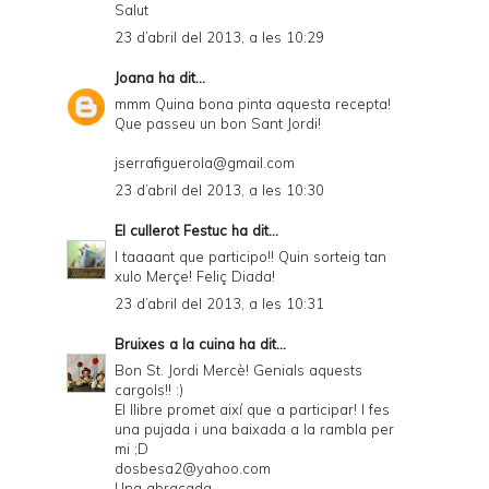
Salut
23 d’abril del 2013, a les 10:29
Joana
ha dit...
mmm Quina bona pinta aquesta recepta!
Que passeu un bon Sant Jordi!
jserrafiguerola@gmail.com
23 d’abril del 2013, a les 10:30
El cullerot Festuc
ha dit...
I taaaant que participo!! Quin sorteig tan
xulo Merçe! Feliç Diada!
23 d’abril del 2013, a les 10:31
Bruixes a la cuina
ha dit...
Bon St. Jordi Mercè! Genials aquests
cargols!! :)
El llibre promet així que a participar! I fes
una pujada i una baixada a la rambla per
mi ;D
dosbesa2@yahoo.com
Una abraçada