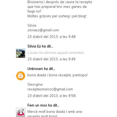
Brioixeria i després de veure la recepta
que has preparat tinc mes ganes de
llegir-lo!!
Moltes gràcies pel sorteig i pel blog!
Silvia,
silviaez@gmail.com
23 d’abril del 2013, a les 9:48
Silvia Ez
ha dit...
L'autor ha eliminat aquest comentari.
23 d’abril del 2013, a les 9:49
Unknown
ha dit...
bona diada i bona recepta, participo!
Georgina
receptesmarroc@gmail.com
23 d’abril del 2013, a les 9:58
Fem un mos
ha dit...
Mercè molt bona diada i amb una
recepta molt bona.