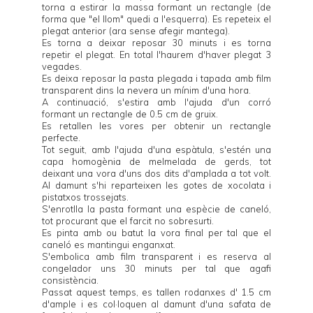
torna a estirar la massa formant un rectangle (de
forma que "el llom" quedi a l'esquerra). Es repeteix el
plegat anterior (ara sense afegir mantega).
Es torna a deixar reposar 30 minuts i es torna
repetir el plegat. En total l'haurem d'haver plegat 3
vegades.
Es deixa reposar la pasta plegada i tapada amb film
transparent dins la nevera un mínim d'una hora.
A continuació, s'estira amb l'ajuda d'un corró
formant un rectangle de 0.5 cm de gruix.
Es retallen les vores per obtenir un rectangle
perfecte.
Tot seguit, amb l'ajuda d'una espàtula, s'estén una
capa homogènia de melmelada de gerds, tot
deixant una vora d'uns dos dits d'amplada a tot volt.
Al damunt s'hi reparteixen les gotes de xocolata i
pistatxos trossejats.
S'enrotlla la pasta formant una espècie de caneló,
tot procurant que el farcit no sobresurti.
Es pinta amb ou batut la vora final per tal que el
caneló es mantingui enganxat.
S'embolica amb film transparent i es reserva al
congelador uns 30 minuts per tal que agafi
consistència.
Passat aquest temps, es tallen rodanxes d' 1.5 cm
d'ample i es col·loquen al damunt d'una safata de