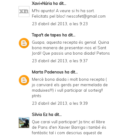
Xavi+Núria
ha dit...
M'hi apunto! A veure si hi ha sort.
Felicitats pel bloc! nescofet@gmail.com
23 d’abril del 2013, a les 9:23
Tapa't de tapes
ha dit...
Guapa, aquesta recepta és genial. Quina
bona manera de presentar-nos el Sant
Jordi! Que passis una bona diada! Petons
23 d’abril del 2013, a les 9:37
Marta Padenous
ha dit...
Mercè bona diada i molt bona recepta (
jo canviaré els gerds per mermelada de
maduixes!!!) i vull participar al sorteig!!
ptnts
23 d’abril del 2013, a les 9:39
Silvia Ez
ha dit...
Que carai vull participar! Ja tinc el llibre
de Pans d'en Xavier Barriga i també és
fantàstic tal i com descrius aquest de