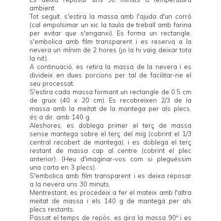
ambient.
Tot seguit, s'estira la massa amb l'ajuda d'un corró
(cal empolsimar un xic la taula de treball amb farina
per evitar que s'enganxi). Es forma un rectangle,
s'embolica amb film transparent i es reserva a la
nevera un mínim de 2 hores (jo la hi vaig deixar tota
la nit).
A continuació, es retira la massa de la nevera i es
divideix en dues porcions per tal de facilitar-ne el
seu processat.
S'estira cada massa formant un rectangle de 0.5 cm
de gruix (40 x 20 cm). Es recobreixen 2/3 de la
massa amb la meitat de la mantega per als plecs,
és a dir, amb 140 g.
Aleshores, es doblega primer el terç de massa
sense mantega sobre el terç del mig (cobrint el 1/3
central recobert de mantega), i es doblega el terç
restant de massa cap al centre (cobrint el plec
anterior). (Heu d'imaginar-vos com si pleguéssim
una carta en 3 plecs).
S'embolica amb film transparent i es deixa reposar
a la nevera uns 30 minuts.
Mentrestant, es procedeix a fer el mateix amb l'altra
meitat de massa i els 140 g de mantega per als
plecs restants.
Passat el temps de repòs, es gira la massa 90º i es