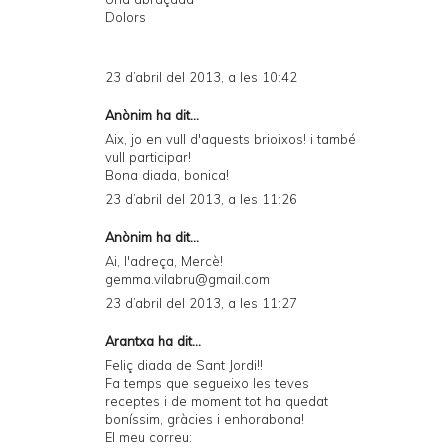
Dolors
23 d’abril del 2013, a les 10:42
Anònim ha dit...
Aix, jo en vull d'aquests brioixos! i també
vull participar!
Bona diada, bonica!
23 d’abril del 2013, a les 11:26
Anònim ha dit...
Ai, l'adreça, Mercè!
gemma.vilabru@gmail.com
23 d’abril del 2013, a les 11:27
Arantxa ha dit...
Feliç diada de Sant Jordi!!
Fa temps que segueixo les teves
receptes i de moment tot ha quedat
boníssim, gràcies i enhorabona!
El meu correu: