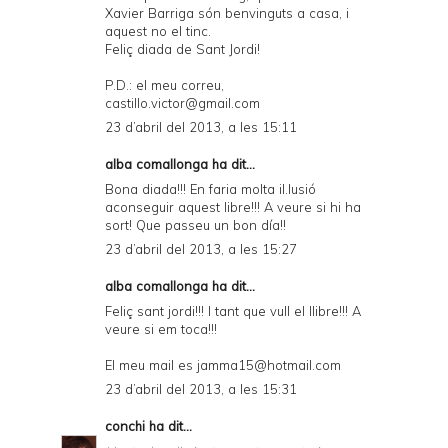
Xavier Barriga són benvinguts a casa, i
aquest no el tinc.
Feliç diada de Sant Jordi!
P.D.: el meu correu,
castillo.victor@gmail.com
23 d’abril del 2013, a les 15:11
alba comallonga ha dit...
Bona diada!!! En faria molta il.lusió
aconseguir aquest libre!!! A veure si hi ha
sort! Que passeu un bon día!!
23 d’abril del 2013, a les 15:27
alba comallonga ha dit...
Feliç sant jordi!!! I tant que vull el llibre!!! A
veure si em toca!!!
El meu mail es jamma15@hotmail.com
23 d’abril del 2013, a les 15:31
conchi
ha dit...