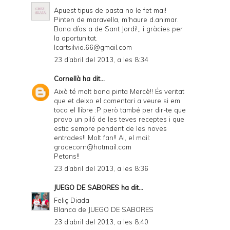
Apuest tipus de pasta no le fet mai!
Pinten de maravella, m'haure d.animar.
Bona días a de Sant Jordi!,, i gràcies per
la oportunitat.
Icartsilvia.66@gmail.com
23 d’abril del 2013, a les 8:34
Cornellà
ha dit...
Això té molt bona pinta Mercè!! És veritat
que et deixo el comentari a veure si em
toca el llibre :P però també per dir-te que
provo un piló de les teves receptes i que
estic sempre pendent de les noves
entrades!! Molt fan!! Ai, el mail:
gracecorn@hotmail.com
Petons!!
23 d’abril del 2013, a les 8:36
JUEGO DE SABORES
ha dit...
Feliç Diada
Blanca de
JUEGO DE SABORES
23 d’abril del 2013, a les 8:40