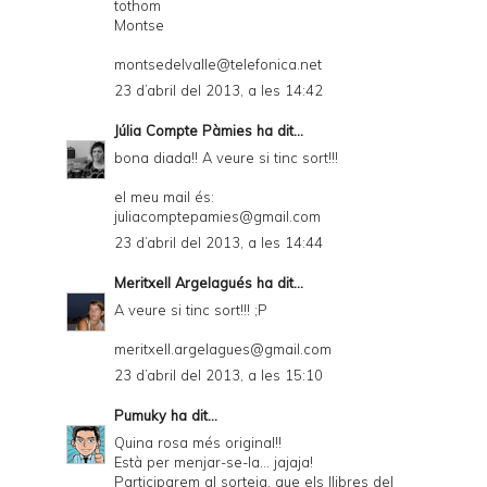
tothom
Montse
montsedelvalle@telefonica.net
23 d’abril del 2013, a les 14:42
Júlia Compte Pàmies
ha dit...
bona diada!! A veure si tinc sort!!!
el meu mail és:
juliacomptepamies@gmail.com
23 d’abril del 2013, a les 14:44
Meritxell Argelagués
ha dit...
A veure si tinc sort!!! ;P
meritxell.argelagues@gmail.com
23 d’abril del 2013, a les 15:10
Pumuky
ha dit...
Quina rosa més original!!
Està per menjar-se-la... jajaja!
Participarem al sorteig, que els llibres del