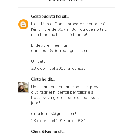
r
F
Gastroadikta
ha dit...
r
Hola Mercè! Doncs provarem sort que és
l'únic llibre del Xavier Barriga que no tinc
i
i em faria molta il.lusió tenir-lo!
e
Et deixo el meu mail:
n
anna.barri84(arroba)gmail.com
d
Un petó!
l
23 d’abril del 2013, a les 8:23
y
Cinta
ha dit...
a
Uau, i tant que hi participo! Has provat
d'utilitzar el fil dental per tallar els
n
trossos? va genial! petons i bon sant
d
jordi!
P
cinta.farnos@gmail.com!
D
23 d’abril del 2013, a les 8:31
F
Chez Silvia
ha dit...