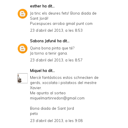
esther
ha dit...
Ja tinc els deures fets! Bona diada de
Sant Jordi!
Pucespuces arroba gmail punt com
23 d’abril del 2013, a les 8:53
Sabons Jafuné
ha dit...
Quina bona pinta que té?
Ja torno a tenir gana.
23 d’abril del 2013, a les 8:57
Miquel
ha dit...
Mercè fantásticos estos schnecken de
gerds, xocolata i pistatxos del mestre
Xavier.
Me apunto al sorteo
miquelmartinredon@gmail.com
Bona diada de Sant Jord
peto
23 d’abril del 2013, a les 9:08