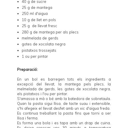
40 g de sucre
25 g de mantega
250 ml d'aigua
10 g de llet en pols
25 g de llevat fresc
280 g de mantega per als plecs
melmelada de gerds
gotes de xocolata negra
pistatxos trossejats
1 ou per pintar
Preparació:
En un bol es barregen tots els ingredients a
excepció del llevat, la mantega pels plecs, la
melmelada de gerds, les gotes de xocolata negra,
els pistatxos i l'ou per pintar.
S'amassa a mà o bé amb la batedora de sobretaula.
Quan la pasta sigui llisa, de tacte suau i extensible,
s'hi afegeix el llevat desfet amb un xic d'aigua freda.
Es continua treballant la pasta fins que torni a ser
llisa i ferma.
Es forma una bola i es tapa amb un drap de cuina.
Es deixa reposar uns 30 minuts a temperatura