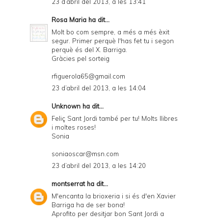
23 d’abril del 2013, a les 13:41
Rosa Maria
ha dit...
Molt bo com sempre, a més a més èxit
segur. Primer perquè l'has fet tu i segon
perquè és del X. Barriga.
Gràcies pel sorteig
rfiguerola65@gmail.com
23 d’abril del 2013, a les 14:04
Unknown
ha dit...
Feliç Sant Jordi també per tu! Molts llibres
i moltes roses!
Sonia
soniaoscar@msn.com
23 d’abril del 2013, a les 14:20
montserrat
ha dit...
M'encanta la brioxeria i si és d'en Xavier
Barriga ha de ser bona!
Aprofito per desitjar bon Sant Jordi a