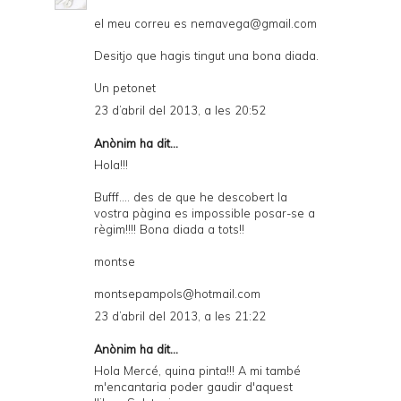
el meu correu es nemavega@gmail.com
Desitjo que hagis tingut una bona diada.
Un petonet
23 d’abril del 2013, a les 20:52
Anònim ha dit...
Hola!!!
Bufff.... des de que he descobert la
vostra pàgina es impossible posar-se a
règim!!!! Bona diada a tots!!
montse
montsepampols@hotmail.com
23 d’abril del 2013, a les 21:22
Anònim ha dit...
Hola Mercé, quina pinta!!! A mi també
m'encantaria poder gaudir d'aquest