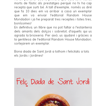
morts de fàstic als prestatges perquè no hi ha cap
recepta que surti bé. A tall d'exemple, només us diré
que fa 10 dies em va arribar a casa un exemplar
que em va enviar l'editorial
Random House
Mondadori
i ja he preparat tres receptes i totes tres,
boníssimes!
En definitiva, un llibre que no pot faltar a l'estanteria
dels amants dels dolços i sobretot, d'aquells qui us
agrada la brioixeria. Per això, us ajudaré i gràcies a
la gentilesa de l'editorial
Random House Mondadori
,
sortejarem un exemplar.
Bona diada de Sant Jordi a tothom i felicitats a tots
els Jordis i Jordines!