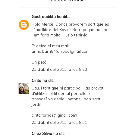
r
F
Gastroadikta
ha dit...
r
Hola Mercè! Doncs provarem sort que és
l'únic llibre del Xavier Barriga que no tinc
i
i em faria molta il.lusió tenir-lo!
e
Et deixo el meu mail:
n
anna.barri84(arroba)gmail.com
d
Un petó!
l
23 d’abril del 2013, a les 8:23
y
Cinta
ha dit...
a
Uau, i tant que hi participo! Has provat
d'utilitzar el fil dental per tallar els
n
trossos? va genial! petons i bon sant
d
jordi!
P
cinta.farnos@gmail.com!
D
23 d’abril del 2013, a les 8:31
F
Chez Silvia
ha dit...