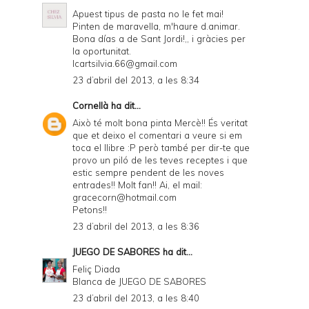
Apuest tipus de pasta no le fet mai!
Pinten de maravella, m'haure d.animar.
Bona días a de Sant Jordi!,, i gràcies per
la oportunitat.
Icartsilvia.66@gmail.com
23 d’abril del 2013, a les 8:34
Cornellà
ha dit...
Això té molt bona pinta Mercè!! És veritat
que et deixo el comentari a veure si em
toca el llibre :P però també per dir-te que
provo un piló de les teves receptes i que
estic sempre pendent de les noves
entrades!! Molt fan!! Ai, el mail:
gracecorn@hotmail.com
Petons!!
23 d’abril del 2013, a les 8:36
JUEGO DE SABORES
ha dit...
Feliç Diada
Blanca de
JUEGO DE SABORES
23 d’abril del 2013, a les 8:40