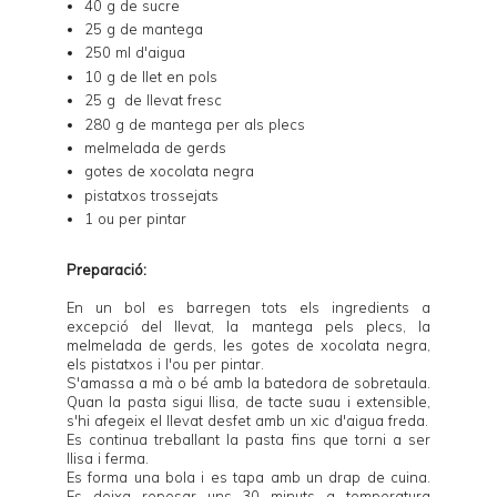
40 g de sucre
25 g de mantega
250 ml d'aigua
10 g de llet en pols
25 g de llevat fresc
280 g de mantega per als plecs
melmelada de gerds
gotes de xocolata negra
pistatxos trossejats
1 ou per pintar
Preparació:
En un bol es barregen tots els ingredients a
excepció del llevat, la mantega pels plecs, la
melmelada de gerds, les gotes de xocolata negra,
els pistatxos i l'ou per pintar.
S'amassa a mà o bé amb la batedora de sobretaula.
Quan la pasta sigui llisa, de tacte suau i extensible,
s'hi afegeix el llevat desfet amb un xic d'aigua freda.
Es continua treballant la pasta fins que torni a ser
llisa i ferma.
Es forma una bola i es tapa amb un drap de cuina.
Es deixa reposar uns 30 minuts a temperatura