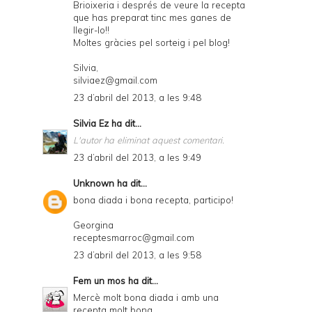
Brioixeria i després de veure la recepta
que has preparat tinc mes ganes de
llegir-lo!!
Moltes gràcies pel sorteig i pel blog!
Silvia,
silviaez@gmail.com
23 d’abril del 2013, a les 9:48
Silvia Ez
ha dit...
L'autor ha eliminat aquest comentari.
23 d’abril del 2013, a les 9:49
Unknown
ha dit...
bona diada i bona recepta, participo!
Georgina
receptesmarroc@gmail.com
23 d’abril del 2013, a les 9:58
Fem un mos
ha dit...
Mercè molt bona diada i amb una
recepta molt bona.