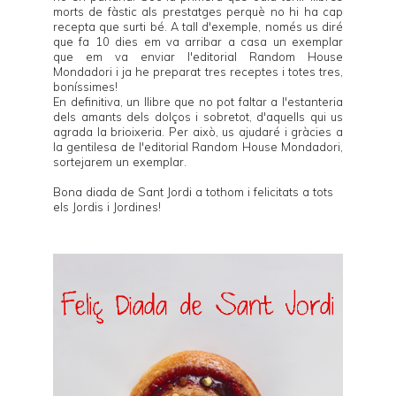
morts de fàstic als prestatges perquè no hi ha cap
recepta que surti bé. A tall d'exemple, només us diré
que fa 10 dies em va arribar a casa un exemplar
que em va enviar l'editorial
Random House
Mondadori
i ja he preparat tres receptes i totes tres,
boníssimes!
En definitiva, un llibre que no pot faltar a l'estanteria
dels amants dels dolços i sobretot, d'aquells qui us
agrada la brioixeria. Per això, us ajudaré i gràcies a
la gentilesa de l'editorial
Random House Mondadori
,
sortejarem un exemplar.
Bona diada de Sant Jordi a tothom i felicitats a tots
els Jordis i Jordines!