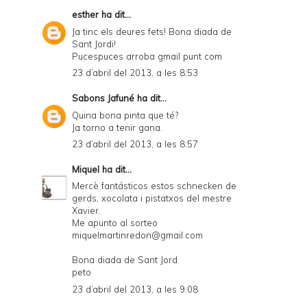
esther
ha dit...
Ja tinc els deures fets! Bona diada de
Sant Jordi!
Pucespuces arroba gmail punt com
23 d’abril del 2013, a les 8:53
Sabons Jafuné
ha dit...
Quina bona pinta que té?
Ja torno a tenir gana.
23 d’abril del 2013, a les 8:57
Miquel
ha dit...
Mercè fantásticos estos schnecken de
gerds, xocolata i pistatxos del mestre
Xavier.
Me apunto al sorteo
miquelmartinredon@gmail.com
Bona diada de Sant Jord
peto
23 d’abril del 2013, a les 9:08