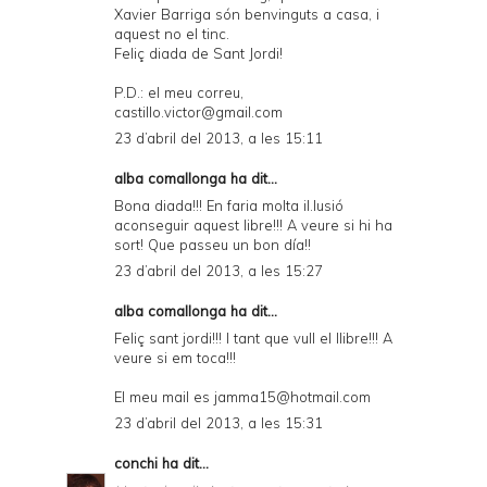
Xavier Barriga són benvinguts a casa, i
aquest no el tinc.
Feliç diada de Sant Jordi!
P.D.: el meu correu,
castillo.victor@gmail.com
23 d’abril del 2013, a les 15:11
alba comallonga ha dit...
Bona diada!!! En faria molta il.lusió
aconseguir aquest libre!!! A veure si hi ha
sort! Que passeu un bon día!!
23 d’abril del 2013, a les 15:27
alba comallonga ha dit...
Feliç sant jordi!!! I tant que vull el llibre!!! A
veure si em toca!!!
El meu mail es jamma15@hotmail.com
23 d’abril del 2013, a les 15:31
conchi
ha dit...