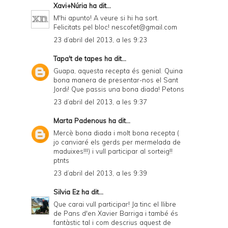
Xavi+Núria
ha dit...
M'hi apunto! A veure si hi ha sort.
Felicitats pel bloc! nescofet@gmail.com
23 d’abril del 2013, a les 9:23
Tapa't de tapes
ha dit...
Guapa, aquesta recepta és genial. Quina
bona manera de presentar-nos el Sant
Jordi! Que passis una bona diada! Petons
23 d’abril del 2013, a les 9:37
Marta Padenous
ha dit...
Mercè bona diada i molt bona recepta (
jo canviaré els gerds per mermelada de
maduixes!!!) i vull participar al sorteig!!
ptnts
23 d’abril del 2013, a les 9:39
Silvia Ez
ha dit...
Que carai vull participar! Ja tinc el llibre
de Pans d'en Xavier Barriga i també és
fantàstic tal i com descrius aquest de