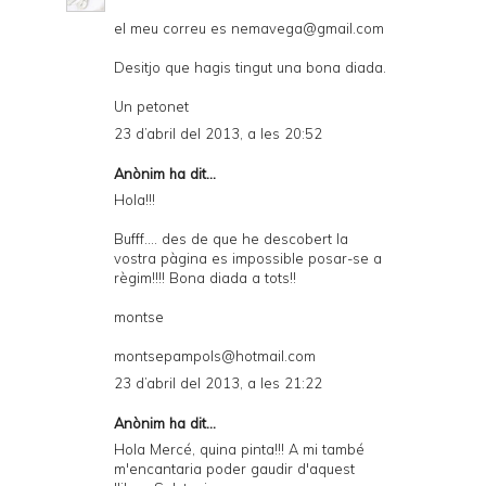
el meu correu es nemavega@gmail.com
Desitjo que hagis tingut una bona diada.
Un petonet
23 d’abril del 2013, a les 20:52
Anònim ha dit...
Hola!!!
Bufff.... des de que he descobert la
vostra pàgina es impossible posar-se a
règim!!!! Bona diada a tots!!
montse
montsepampols@hotmail.com
23 d’abril del 2013, a les 21:22
Anònim ha dit...
Hola Mercé, quina pinta!!! A mi també
m'encantaria poder gaudir d'aquest