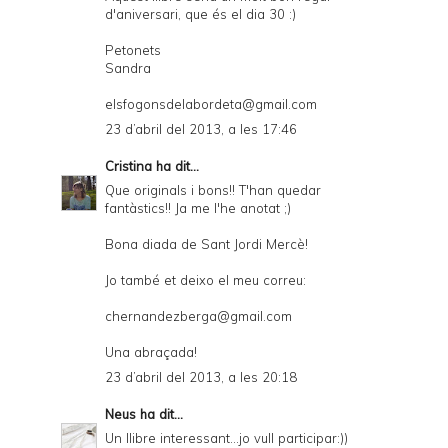
d'aniversari, que és el dia 30 :)
Petonets
Sandra
elsfogonsdelabordeta@gmail.com
23 d’abril del 2013, a les 17:46
Cristina
ha dit...
Que originals i bons!! T'han quedar
fantàstics!! Ja me l'he anotat ;)
Bona diada de Sant Jordi Mercè!
Jo també et deixo el meu correu:
chernandezberga@gmail.com
Una abraçada!
23 d’abril del 2013, a les 20:18
Neus
ha dit...
Un llibre interessant...jo vull participar:))