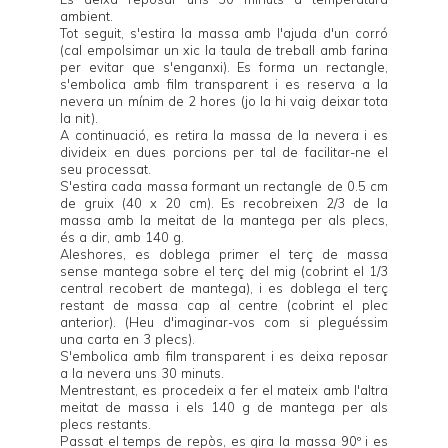
ambient.
Tot seguit, s'estira la massa amb l'ajuda d'un corró
(cal empolsimar un xic la taula de treball amb farina
per evitar que s'enganxi). Es forma un rectangle,
s'embolica amb film transparent i es reserva a la
nevera un mínim de 2 hores (jo la hi vaig deixar tota
la nit).
A continuació, es retira la massa de la nevera i es
divideix en dues porcions per tal de facilitar-ne el
seu processat.
S'estira cada massa formant un rectangle de 0.5 cm
de gruix (40 x 20 cm). Es recobreixen 2/3 de la
massa amb la meitat de la mantega per als plecs,
és a dir, amb 140 g.
Aleshores, es doblega primer el terç de massa
sense mantega sobre el terç del mig (cobrint el 1/3
central recobert de mantega), i es doblega el terç
restant de massa cap al centre (cobrint el plec
anterior). (Heu d'imaginar-vos com si pleguéssim
una carta en 3 plecs).
S'embolica amb film transparent i es deixa reposar
a la nevera uns 30 minuts.
Mentrestant, es procedeix a fer el mateix amb l'altra
meitat de massa i els 140 g de mantega per als
plecs restants.
Passat el temps de repòs, es gira la massa 90º i es