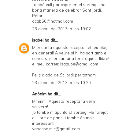
També vull participar en el sorteig, una
bona manera de celebrar Sant Jordi.
Petons
acab50@hotmail.com
23 d’abril del 2013, a les 10:02
isabel
ha dit...
M'encanta aquesta recepta i el teu blog
en general! A veure si hi ha sort amb el
concurs, m'encantaria tenir aquest llibre!
el meu correu: isagupe@gmail.com
Feliç diada de St Jordi per tothom!
23 d’abril del 2013, a les 10:20
Anònim ha dit...
Mmmm.. Aquesta recepta fa venir
salivera!
Jo també m'apunto al sorteig! He fullejat
el llibre de pans, i també és molt
interessant...
vanessa.m.c@gmail. com