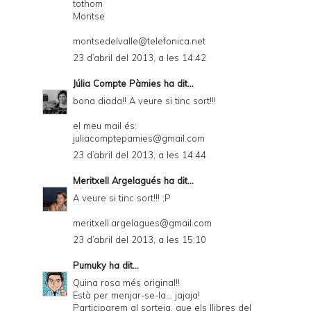
tothom
Montse
montsedelvalle@telefonica.net
23 d’abril del 2013, a les 14:42
Júlia Compte Pàmies
ha dit...
bona diada!! A veure si tinc sort!!!
el meu mail és:
juliacomptepamies@gmail.com
23 d’abril del 2013, a les 14:44
Meritxell Argelagués
ha dit...
A veure si tinc sort!!! ;P
meritxell.argelagues@gmail.com
23 d’abril del 2013, a les 15:10
Pumuky
ha dit...
Quina rosa més original!!
Està per menjar-se-la... jajaja!
Participarem al sorteig, que els llibres del