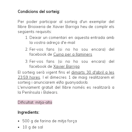
Condicions del sorteig:
Per poder participar al sorteig d'un exemplar del
llibre
Brioixeria
de Xavier Barriga heu de complir els
següents requisits:
Deixar un comentari en aquesta entrada amb
la vostra adreça d'e-mail
Fer-vos fans (si no ho sou encara) del
facebook de
Cuina per a llaminers
Fer-vos fans (si no ho sou encara) del
facebook de
Xavier Barriga
El sorteig serà vigent fins el
dimarts 30 d'abril a les
23:59 hores
. I el dimecres 1 de maig realitzarem el
sorteig i anunciarem el/la guanyador/a.
L'enviament gratuït del llibre només es realitzarà a
la Península i Balears.
Dificultat: mitja-alta
Ingredients:
500 g de farina de mitja força
10 g de sal