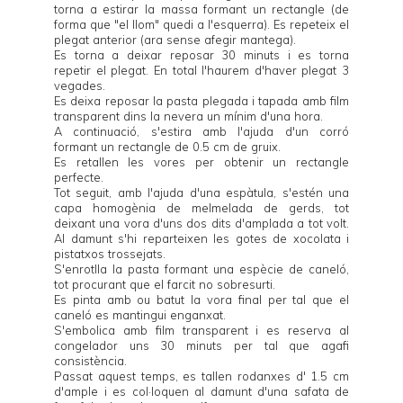
torna a estirar la massa formant un rectangle (de
forma que "el llom" quedi a l'esquerra). Es repeteix el
plegat anterior (ara sense afegir mantega).
Es torna a deixar reposar 30 minuts i es torna
repetir el plegat. En total l'haurem d'haver plegat 3
vegades.
Es deixa reposar la pasta plegada i tapada amb film
transparent dins la nevera un mínim d'una hora.
A continuació, s'estira amb l'ajuda d'un corró
formant un rectangle de 0.5 cm de gruix.
Es retallen les vores per obtenir un rectangle
perfecte.
Tot seguit, amb l'ajuda d'una espàtula, s'estén una
capa homogènia de melmelada de gerds, tot
deixant una vora d'uns dos dits d'amplada a tot volt.
Al damunt s'hi reparteixen les gotes de xocolata i
pistatxos trossejats.
S'enrotlla la pasta formant una espècie de caneló,
tot procurant que el farcit no sobresurti.
Es pinta amb ou batut la vora final per tal que el
caneló es mantingui enganxat.
S'embolica amb film transparent i es reserva al
congelador uns 30 minuts per tal que agafi
consistència.
Passat aquest temps, es tallen rodanxes d' 1.5 cm
d'ample i es col·loquen al damunt d'una safata de