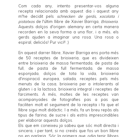
Com cada any, intento presentar-vos alguna
recepta relacionada amb aquest dia i aquest any
m'he decidit pels
schnecken de gerds, xocolata i
pistatxos
de l'últim llibre de
Xavier Barriga
,
Brioixeria
.
Aquests dolços d'origen alemany en certa manera
recorden en la seva forma a una flor, i a més, els
gerds ajuden a imaginar una rosa. Una rosa o
espiral, deliciós! Pur vici!! ;)
En aquest darrer llibre,
Xavier Barriga
ens porta més
de 50 receptes de brioixeria, que es divideixen
entre brioixeria de massa fermentada, de pasta de
full, de pasta de full fermentada, de massa
esponjada, dolços de tota la vida, brioixeria
d'inspiració europea, salada, receptes pels més
menuts de la casa, brioixeria per a intolerants al
gluten i a la lactosa, brioixeria integral i receptes de
farciments. A més, moltes de les receptes van
acompanyades de fotografies pas a pas que
faciliten molt el seguiment de la recepta i fa que el
llibre sigui molt didàctic. I a més, fa un breu repàs als
tipus de farina, de sucre i als estris imprescindibles
per elaborar aquests dolços.
Els que em coneixeu ja sabeu que sóc molt directa i
sincera, i per tant, si no creiés que fos un bon llibre
no en parlaria. Sóc la primera que odia tenir llibres