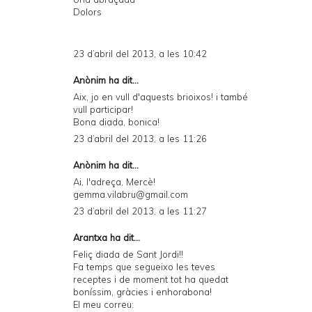
Dolors
23 d’abril del 2013, a les 10:42
Anònim ha dit...
Aix, jo en vull d'aquests brioixos! i també
vull participar!
Bona diada, bonica!
23 d’abril del 2013, a les 11:26
Anònim ha dit...
Ai, l'adreça, Mercè!
gemma.vilabru@gmail.com
23 d’abril del 2013, a les 11:27
Arantxa ha dit...
Feliç diada de Sant Jordi!!
Fa temps que segueixo les teves
receptes i de moment tot ha quedat
boníssim, gràcies i enhorabona!
El meu correu: