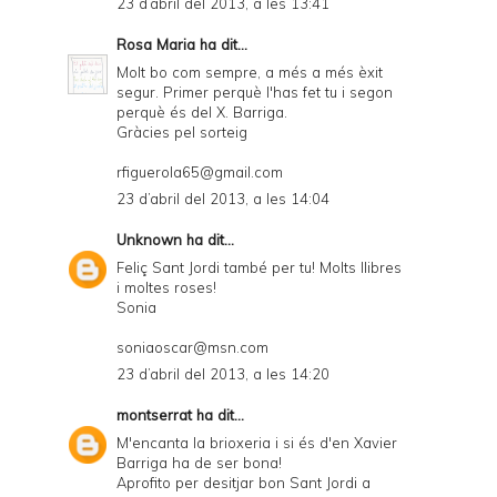
23 d’abril del 2013, a les 13:41
Rosa Maria
ha dit...
Molt bo com sempre, a més a més èxit
segur. Primer perquè l'has fet tu i segon
perquè és del X. Barriga.
Gràcies pel sorteig
rfiguerola65@gmail.com
23 d’abril del 2013, a les 14:04
Unknown
ha dit...
Feliç Sant Jordi també per tu! Molts llibres
i moltes roses!
Sonia
soniaoscar@msn.com
23 d’abril del 2013, a les 14:20
montserrat
ha dit...
M'encanta la brioxeria i si és d'en Xavier
Barriga ha de ser bona!
Aprofito per desitjar bon Sant Jordi a