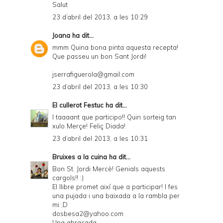
Salut
23 d’abril del 2013, a les 10:29
Joana
ha dit...
mmm Quina bona pinta aquesta recepta!
Que passeu un bon Sant Jordi!
jserrafiguerola@gmail.com
23 d’abril del 2013, a les 10:30
El cullerot Festuc
ha dit...
I taaaant que participo!! Quin sorteig tan
xulo Merçe! Feliç Diada!
23 d’abril del 2013, a les 10:31
Bruixes a la cuina
ha dit...
Bon St. Jordi Mercè! Genials aquests
cargols!! :)
El llibre promet així que a participar! I fes
una pujada i una baixada a la rambla per
mi ;D
dosbesa2@yahoo.com
Una abraçada