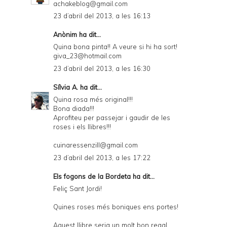
achakeblog@gmail.com
23 d’abril del 2013, a les 16:13
Anònim ha dit...
Quina bona pinta!! A veure si hi ha sort!
giva_23@hotmail.com
23 d’abril del 2013, a les 16:30
Sílvia A.
ha dit...
Quina rosa més original!!!
Bona diada!!!
Aprofiteu per passejar i gaudir de les
roses i els llibres!!!
cuinaressenzill@gmail.com
23 d’abril del 2013, a les 17:22
Els fogons de la Bordeta
ha dit...
Feliç Sant Jordi!
Quines roses més boniques ens portes!
Aquest llibre seria un molt bon regal