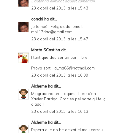
L'autor ha eliminat aquest comentari.
23 d’abril del 2013, a les 15:43
conchi
ha dit...
Jo també!! Feliç diada. email:
moli17dac@gmail.com
23 d’abril del 2013, a les 15:47
Marta SCast
ha dit...
I tant que deu ser un bon llibre!!!
Provo sort: lla_ma86@hotmail.com
23 d’abril del 2013, a les 16:09
Alcheme
ha dit...
M'agradaria tenir aquest llibre d'en
Xavier Barriga. Gràcies pel sorteig i feliç
diada!!!
23 d’abril del 2013, a les 16:13
Alcheme
ha dit...
Espera que no he deixat el meu correu