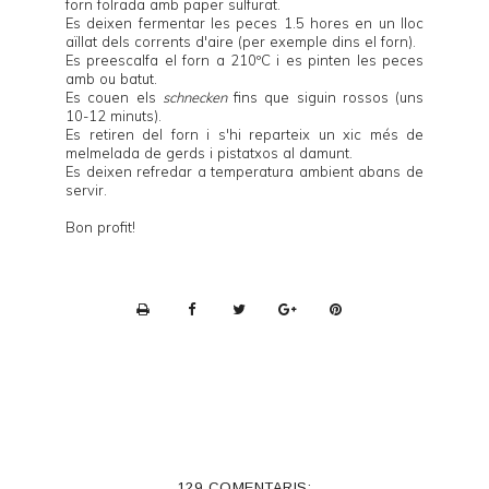
forn folrada amb paper sulfurat.
Es deixen fermentar les peces 1.5 hores en un lloc
aïllat dels corrents d'aire (per exemple dins el forn).
Es preescalfa el forn a 210ºC i es pinten les peces
amb ou batut.
Es couen els
schnecken
fins que siguin rossos (uns
10-12 minuts).
Es retiren del forn i s'hi reparteix un xic més de
melmelada de gerds i pistatxos al damunt.
Es deixen refredar a temperatura ambient abans de
servir.
Bon profit!
P
r
i
n
t
e
129 COMENTARIS: