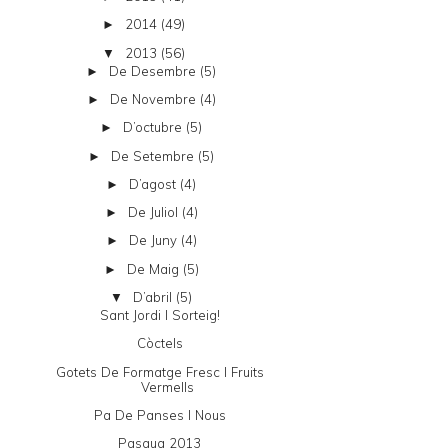
2014
(49)
►
2013
(56)
▼
De Desembre
(5)
►
De Novembre
(4)
►
D’octubre
(5)
►
De Setembre
(5)
►
D’agost
(4)
►
De Juliol
(4)
►
De Juny
(4)
►
De Maig
(5)
►
D’abril
(5)
▼
Sant Jordi I Sorteig!
Còctels
Gotets De Formatge Fresc I Fruits
Vermells
Pa De Panses I Nous
Pasqua 2013