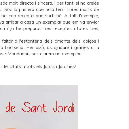
c molt directa i sincera, i per tant, si no creiés
a. Sóc la primera que odia tenir llibres morts de
 ha cap recepta que surti bé. A tall d'exemple,
va arribar a casa un exemplar que em va enviar
ri
i ja he preparat tres receptes i totes tres,
 faltar a l'estanteria dels amants dels dolços i
a brioixeria. Per això, us ajudaré i gràcies a la
se Mondadori
, sortejarem un exemplar.
elicitats a tots els Jordis i Jordines!