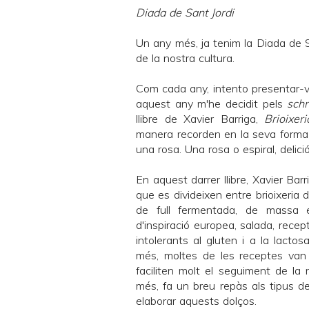
Diada de Sant Jordi
Un any més, ja tenim la Diada de S
de la nostra cultura.
Com cada any, intento presentar-v
aquest any m'he decidit pels
schn
llibre de
Xavier Barriga
,
Brioixeri
manera recorden en la seva forma a
una rosa. Una rosa o espiral, deliciós!
En aquest darrer llibre,
Xavier Barr
que es divideixen entre brioixeria
de full fermentada, de massa es
d'inspiració europea, salada, recep
intolerants al gluten i a la lactos
més, moltes de les receptes va
faciliten molt el seguiment de la r
més, fa un breu repàs als tipus de 
elaborar aquests dolços.