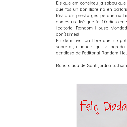
Els que em coneixeu ja sabeu que só
que fos un bon llibre no en parlari
fàstic als prestatges perquè no hi
només us diré que fa 10 dies em 
l'editorial
Random House Mondado
boníssimes!
En definitiva, un llibre que no pot
sobretot, d'aquells qui us agrada l
gentilesa de l'editorial
Random Hou
Bona diada de Sant Jordi a tothom i f