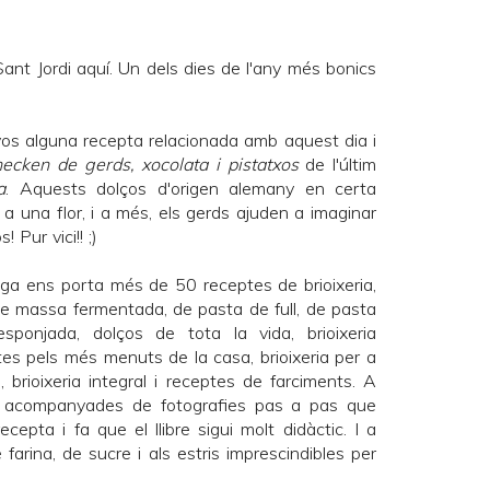
ant Jordi aquí. Un dels dies de l'any més bonics
os alguna recepta relacionada amb aquest dia i
ecken de gerds, xocolata i pistatxos
de l'últim
a
. Aquests dolços d'origen alemany en certa
 una flor, i a més, els gerds ajuden a imaginar
 Pur vici!! ;)
iga
ens porta més de 50 receptes de brioixeria,
 de massa fermentada, de pasta de full, de pasta
ponjada, dolços de tota la vida, brioixeria
tes pels més menuts de la casa, brioixeria per a
a, brioixeria integral i receptes de farciments. A
n acompanyades de fotografies pas a pas que
ecepta i fa que el llibre sigui molt didàctic. I a
farina, de sucre i als estris imprescindibles per