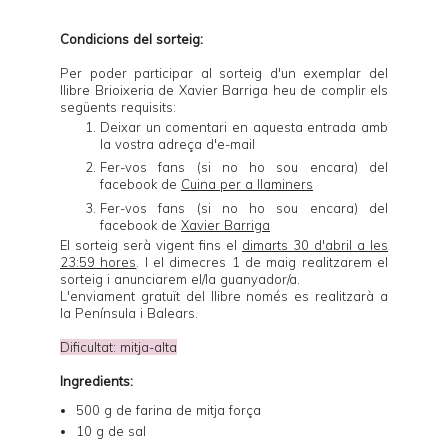
Condicions del sorteig:
Per poder participar al sorteig d'un exemplar del
llibre
Brioixeria
de Xavier Barriga heu de complir els
següents requisits:
Deixar un comentari en aquesta entrada amb
la vostra adreça d'e-mail
Fer-vos fans (si no ho sou encara) del
facebook de
Cuina per a llaminers
Fer-vos fans (si no ho sou encara) del
facebook de
Xavier Barriga
El sorteig serà vigent fins el
dimarts 30 d'abril a les
23:59 hores
. I el dimecres 1 de maig realitzarem el
sorteig i anunciarem el/la guanyador/a.
L'enviament gratuït del llibre només es realitzarà a
la Península i Balears.
Dificultat: mitja-alta
Ingredients:
500 g de farina de mitja força
10 g de sal