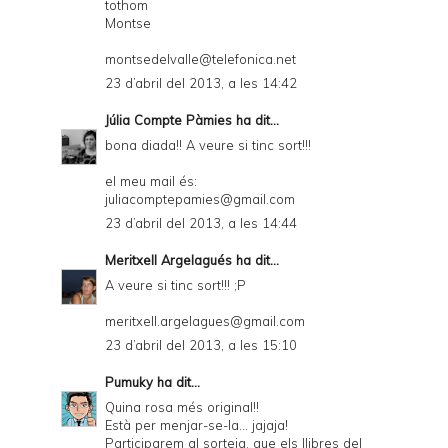
tothom
Montse
montsedelvalle@telefonica.net
23 d’abril del 2013, a les 14:42
Júlia Compte Pàmies
ha dit...
bona diada!! A veure si tinc sort!!!
el meu mail és:
juliacomptepamies@gmail.com
23 d’abril del 2013, a les 14:44
Meritxell Argelagués
ha dit...
A veure si tinc sort!!! ;P
meritxell.argelagues@gmail.com
23 d’abril del 2013, a les 15:10
Pumuky
ha dit...
Quina rosa més original!!
Està per menjar-se-la... jajaja!
Participarem al sorteig, que els llibres del