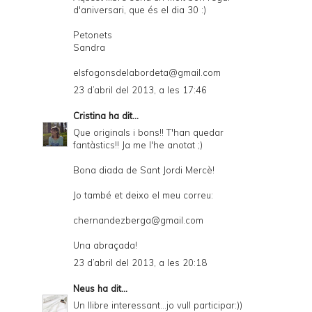
d'aniversari, que és el dia 30 :)
Petonets
Sandra
elsfogonsdelabordeta@gmail.com
23 d’abril del 2013, a les 17:46
Cristina
ha dit...
Que originals i bons!! T'han quedar
fantàstics!! Ja me l'he anotat ;)
Bona diada de Sant Jordi Mercè!
Jo també et deixo el meu correu:
chernandezberga@gmail.com
Una abraçada!
23 d’abril del 2013, a les 20:18
Neus
ha dit...
Un llibre interessant...jo vull participar:))