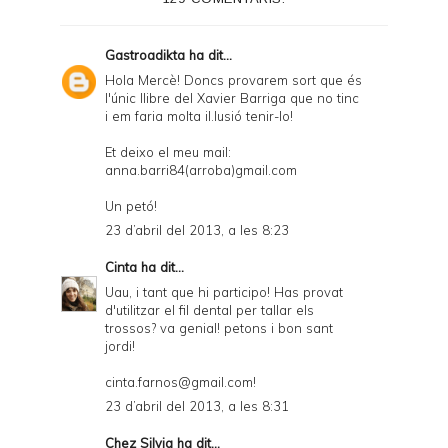
r
F
Gastroadikta
ha dit...
r
Hola Mercè! Doncs provarem sort que és
l'únic llibre del Xavier Barriga que no tinc
i
i em faria molta il.lusió tenir-lo!
e
Et deixo el meu mail:
n
anna.barri84(arroba)gmail.com
d
Un petó!
l
23 d’abril del 2013, a les 8:23
y
Cinta
ha dit...
a
Uau, i tant que hi participo! Has provat
d'utilitzar el fil dental per tallar els
n
trossos? va genial! petons i bon sant
d
jordi!
P
cinta.farnos@gmail.com!
D
23 d’abril del 2013, a les 8:31
F
Chez Silvia
ha dit...