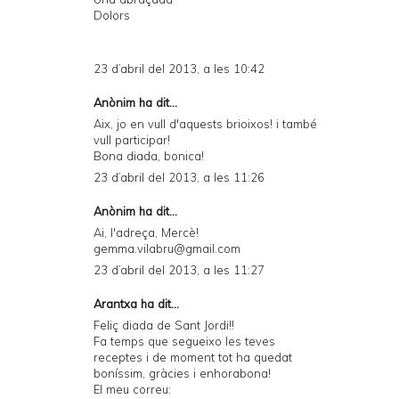
Dolors
23 d’abril del 2013, a les 10:42
Anònim ha dit...
Aix, jo en vull d'aquests brioixos! i també
vull participar!
Bona diada, bonica!
23 d’abril del 2013, a les 11:26
Anònim ha dit...
Ai, l'adreça, Mercè!
gemma.vilabru@gmail.com
23 d’abril del 2013, a les 11:27
Arantxa ha dit...
Feliç diada de Sant Jordi!!
Fa temps que segueixo les teves
receptes i de moment tot ha quedat
boníssim, gràcies i enhorabona!
El meu correu: