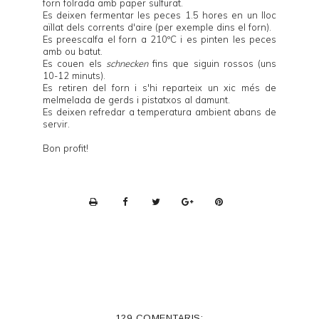
forn folrada amb paper sulfurat.
Es deixen fermentar les peces 1.5 hores en un lloc
aïllat dels corrents d'aire (per exemple dins el forn).
Es preescalfa el forn a 210ºC i es pinten les peces
amb ou batut.
Es couen els
schnecken
fins que siguin rossos (uns
10-12 minuts).
Es retiren del forn i s'hi reparteix un xic més de
melmelada de gerds i pistatxos al damunt.
Es deixen refredar a temperatura ambient abans de
servir.
Bon profit!
P
r
i
n
t
e
129 COMENTARIS: