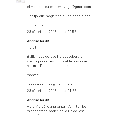
el meu correu es nemavega@gmail.com
Desitjo que hagis tingut una bona diada.
Un petonet
23 d’abril del 2013, a les 20:52
Anònim ha dit...
Hola!!!
Bufff.... des de que he descobert la
vostra pàgina es impossible posar-se a
règim!!!! Bona diada a tots!!
montse
montsepampols@hotmail.com
23 d’abril del 2013, a les 21:22
Anònim ha dit...
Hola Mercé, quina pinta!!! A mi també
m'encantaria poder gaudir d'aquest