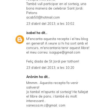
També vull participar en el sorteig, una
bona manera de celebrar Sant Jordi.
Petons
acab50@hotmail.com
23 d’abril del 2013, a les 10:02
isabel
ha dit...
M'encanta aquesta recepta i el teu blog
en general! A veure si hi ha sort amb el
concurs, m'encantaria tenir aquest llibre!
el meu correu: isagupe@gmail.com
Feliç diada de St Jordi per tothom!
23 d’abril del 2013, a les 10:20
Anònim ha dit...
Mmmm.. Aquesta recepta fa venir
salivera!
Jo també m'apunto al sorteig! He fullejat
el llibre de pans, i també és molt
interessant...
vanessa.m.c@gmail. com