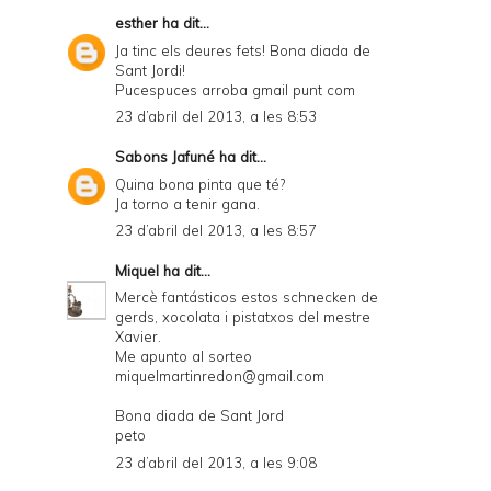
esther
ha dit...
Ja tinc els deures fets! Bona diada de
Sant Jordi!
Pucespuces arroba gmail punt com
23 d’abril del 2013, a les 8:53
Sabons Jafuné
ha dit...
Quina bona pinta que té?
Ja torno a tenir gana.
23 d’abril del 2013, a les 8:57
Miquel
ha dit...
Mercè fantásticos estos schnecken de
gerds, xocolata i pistatxos del mestre
Xavier.
Me apunto al sorteo
miquelmartinredon@gmail.com
Bona diada de Sant Jord
peto
23 d’abril del 2013, a les 9:08