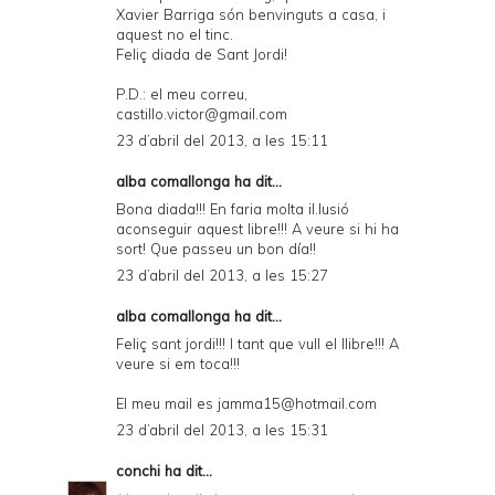
Xavier Barriga són benvinguts a casa, i
aquest no el tinc.
Feliç diada de Sant Jordi!
P.D.: el meu correu,
castillo.victor@gmail.com
23 d’abril del 2013, a les 15:11
alba comallonga ha dit...
Bona diada!!! En faria molta il.lusió
aconseguir aquest libre!!! A veure si hi ha
sort! Que passeu un bon día!!
23 d’abril del 2013, a les 15:27
alba comallonga ha dit...
Feliç sant jordi!!! I tant que vull el llibre!!! A
veure si em toca!!!
El meu mail es jamma15@hotmail.com
23 d’abril del 2013, a les 15:31
conchi
ha dit...