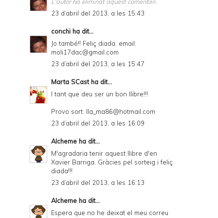
L'autor ha eliminat aquest comentari.
23 d’abril del 2013, a les 15:43
conchi
ha dit...
Jo també!! Feliç diada. email:
moli17dac@gmail.com
23 d’abril del 2013, a les 15:47
Marta SCast
ha dit...
I tant que deu ser un bon llibre!!!
Provo sort: lla_ma86@hotmail.com
23 d’abril del 2013, a les 16:09
Alcheme
ha dit...
M'agradaria tenir aquest llibre d'en
Xavier Barriga. Gràcies pel sorteig i feliç
diada!!!
23 d’abril del 2013, a les 16:13
Alcheme
ha dit...
Espera que no he deixat el meu correu