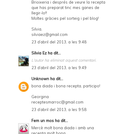
Brioixeria i després de veure la recepta
que has preparat tinc mes ganes de
llegir-lo!!
Moltes gràcies pel sorteig i pel blog!
Silvia,
silviaez@gmail.com
23 d’abril del 2013, a les 9:48
Silvia Ez
ha dit...
L'autor ha eliminat aquest comentari.
23 d’abril del 2013, a les 9:49
Unknown
ha dit...
bona diada i bona recepta, participo!
Georgina
receptesmarroc@gmail.com
23 d’abril del 2013, a les 9:58
Fem un mos
ha dit...
Mercè molt bona diada i amb una
recepta molt bona.