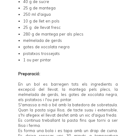
40 g de sucre
25 g de mantega
250 ml d'aigua
10 g de llet en pols
25 g de llevat fresc
280 g de mantega per als plecs
melmelada de gerds
gotes de xocolata negra
pistatxos trossejats
1 ou per pintar
Preparació:
En un bol es barregen tots els ingredients a
excepció del llevat, la mantega pels plecs, la
melmelada de gerds, les gotes de xocolata negra,
els pistatxos i l'ou per pintar.
S'amassa a mà o bé amb la batedora de sobretaula.
Quan la pasta sigui llisa, de tacte suau i extensible,
s'hi afegeix el llevat desfet amb un xic d'aigua freda.
Es continua treballant la pasta fins que torni a ser
llisa i ferma.
Es forma una bola i es tapa amb un drap de cuina.
Es deixa reposar uns 30 minuts a temperatura