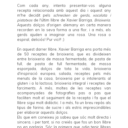
Com cada any, intento presentar-vos alguna
recepta relacionada amb aquest dia i aquest any
m'he decidit pels
schnecken de gerds, xocolata i
pistatxos
de l'últim llibre de
Xavier Barriga
,
Brioixeria
.
Aquests dolços d'origen alemany en certa manera
recorden en la seva forma a una flor, i a més, els
gerds ajuden a imaginar una rosa. Una rosa o
espiral, deliciós! Pur vici!! ;)
En aquest darrer llibre,
Xavier Barriga
ens porta més
de 50 receptes de brioixeria, que es divideixen
entre brioixeria de massa fermentada, de pasta de
full, de pasta de full fermentada, de massa
esponjada, dolços de tota la vida, brioixeria
d'inspiració europea, salada, receptes pels més
menuts de la casa, brioixeria per a intolerants al
gluten i a la lactosa, brioixeria integral i receptes de
farciments. A més, moltes de les receptes van
acompanyades de fotografies pas a pas que
faciliten molt el seguiment de la recepta i fa que el
llibre sigui molt didàctic. I a més, fa un breu repàs als
tipus de farina, de sucre i als estris imprescindibles
per elaborar aquests dolços.
Els que em coneixeu ja sabeu que sóc molt directa i
sincera, i per tant, si no creiés que fos un bon llibre
no en parlaria. Sóc la primera que odia tenir llibres