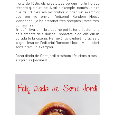
morts de fàstic als prestatges perquè no hi ha cap
recepta que surti bé. A tall d'exemple, només us diré
que fa 10 dies em va arribar a casa un exemplar
que em va enviar l'editorial
Random House
Mondadori
i ja he preparat tres receptes i totes tres,
boníssimes!
En definitiva, un llibre que no pot faltar a l'estanteria
dels amants dels dolços i sobretot, d'aquells qui us
agrada la brioixeria. Per això, us ajudaré i gràcies a
la gentilesa de l'editorial
Random House Mondadori
,
sortejarem un exemplar.
Bona diada de Sant Jordi a tothom i felicitats a tots
els Jordis i Jordines!