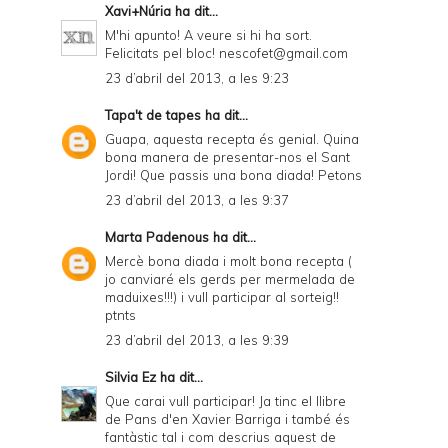
Xavi+Núria
ha dit...
M'hi apunto! A veure si hi ha sort.
Felicitats pel bloc! nescofet@gmail.com
23 d’abril del 2013, a les 9:23
Tapa't de tapes
ha dit...
Guapa, aquesta recepta és genial. Quina
bona manera de presentar-nos el Sant
Jordi! Que passis una bona diada! Petons
23 d’abril del 2013, a les 9:37
Marta Padenous
ha dit...
Mercè bona diada i molt bona recepta (
jo canviaré els gerds per mermelada de
maduixes!!!) i vull participar al sorteig!!
ptnts
23 d’abril del 2013, a les 9:39
Silvia Ez
ha dit...
Que carai vull participar! Ja tinc el llibre
de Pans d'en Xavier Barriga i també és
fantàstic tal i com descrius aquest de