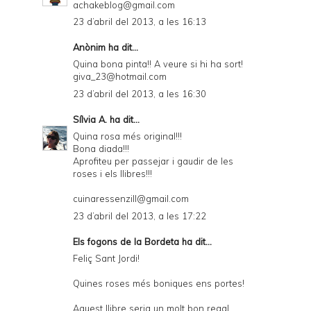
achakeblog@gmail.com
23 d’abril del 2013, a les 16:13
Anònim ha dit...
Quina bona pinta!! A veure si hi ha sort!
giva_23@hotmail.com
23 d’abril del 2013, a les 16:30
Sílvia A.
ha dit...
Quina rosa més original!!!
Bona diada!!!
Aprofiteu per passejar i gaudir de les
roses i els llibres!!!
cuinaressenzill@gmail.com
23 d’abril del 2013, a les 17:22
Els fogons de la Bordeta
ha dit...
Feliç Sant Jordi!
Quines roses més boniques ens portes!
Aquest llibre seria un molt bon regal