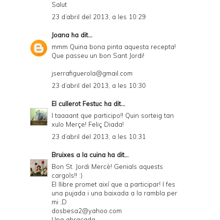
Salut
23 d’abril del 2013, a les 10:29
Joana
ha dit...
mmm Quina bona pinta aquesta recepta!
Que passeu un bon Sant Jordi!
jserrafiguerola@gmail.com
23 d’abril del 2013, a les 10:30
El cullerot Festuc
ha dit...
I taaaant que participo!! Quin sorteig tan
xulo Merçe! Feliç Diada!
23 d’abril del 2013, a les 10:31
Bruixes a la cuina
ha dit...
Bon St. Jordi Mercè! Genials aquests
cargols!! :)
El llibre promet així que a participar! I fes
una pujada i una baixada a la rambla per
mi ;D
dosbesa2@yahoo.com
Una abraçada