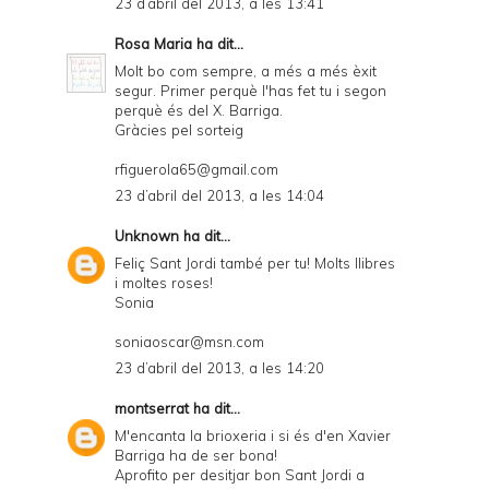
23 d’abril del 2013, a les 13:41
Rosa Maria
ha dit...
Molt bo com sempre, a més a més èxit
segur. Primer perquè l'has fet tu i segon
perquè és del X. Barriga.
Gràcies pel sorteig
rfiguerola65@gmail.com
23 d’abril del 2013, a les 14:04
Unknown
ha dit...
Feliç Sant Jordi també per tu! Molts llibres
i moltes roses!
Sonia
soniaoscar@msn.com
23 d’abril del 2013, a les 14:20
montserrat
ha dit...
M'encanta la brioxeria i si és d'en Xavier
Barriga ha de ser bona!
Aprofito per desitjar bon Sant Jordi a