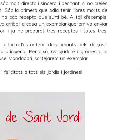
c molt directa i sincera, i per tant, si no creiés
a. Sóc la primera que odia tenir llibres morts de
 ha cap recepta que surti bé. A tall d'exemple,
va arribar a casa un exemplar que em va enviar
ri
i ja he preparat tres receptes i totes tres,
 faltar a l'estanteria dels amants dels dolços i
a brioixeria. Per això, us ajudaré i gràcies a la
se Mondadori
, sortejarem un exemplar.
elicitats a tots els Jordis i Jordines!