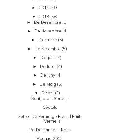
2014
(49)
►
2013
(56)
▼
De Desembre
(5)
►
De Novembre
(4)
►
D’octubre
(5)
►
De Setembre
(5)
►
D’agost
(4)
►
De Juliol
(4)
►
De Juny
(4)
►
De Maig
(5)
►
D’abril
(5)
▼
Sant Jordi I Sorteig!
Còctels
Gotets De Formatge Fresc I Fruits
Vermells
Pa De Panses I Nous
Pasqua 2013