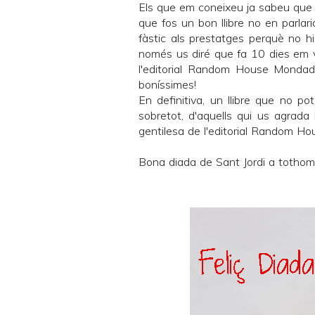
Els que em coneixeu ja sabeu que só
que fos un bon llibre no en parlari
fàstic als prestatges perquè no hi
només us diré que fa 10 dies em 
l'editorial
Random House Mondado
boníssimes!
En definitiva, un llibre que no pot
sobretot, d'aquells qui us agrada l
gentilesa de l'editorial
Random Hou
Bona diada de Sant Jordi a tothom i f