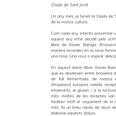
Diada de Sant Jordi
Un any més, ja tenim la Diada de S
de la nostra cultura.
Com cada any, intento presentar-v
aquest any m'he decidit pels
schn
llibre de
Xavier Barriga
,
Brioixeri
manera recorden en la seva forma a
una rosa. Una rosa o espiral, deliciós!
En aquest darrer llibre,
Xavier Barr
que es divideixen entre brioixeria
de full fermentada, de massa es
d'inspiració europea, salada, recep
intolerants al gluten i a la lactos
més, moltes de les receptes va
faciliten molt el seguiment de la r
més, fa un breu repàs als tipus de 
elaborar aquests dolços.