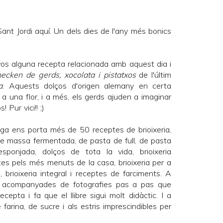
ant Jordi aquí. Un dels dies de l'any més bonics
os alguna recepta relacionada amb aquest dia i
ecken de gerds, xocolata i pistatxos
de l'últim
a
. Aquests dolços d'origen alemany en certa
 una flor, i a més, els gerds ajuden a imaginar
 Pur vici!! ;)
iga
ens porta més de 50 receptes de brioixeria,
 de massa fermentada, de pasta de full, de pasta
ponjada, dolços de tota la vida, brioixeria
tes pels més menuts de la casa, brioixeria per a
a, brioixeria integral i receptes de farciments. A
n acompanyades de fotografies pas a pas que
ecepta i fa que el llibre sigui molt didàctic. I a
farina, de sucre i als estris imprescindibles per