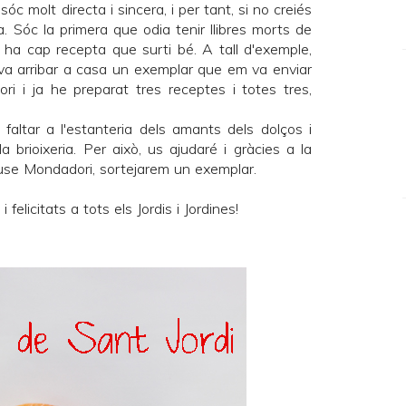
c molt directa i sincera, i per tant, si no creiés
a. Sóc la primera que odia tenir llibres morts de
 ha cap recepta que surti bé. A tall d'exemple,
va arribar a casa un exemplar que em va enviar
ri
i ja he preparat tres receptes i totes tres,
 faltar a l'estanteria dels amants dels dolços i
a brioixeria. Per això, us ajudaré i gràcies a la
se Mondadori
, sortejarem un exemplar.
elicitats a tots els Jordis i Jordines!