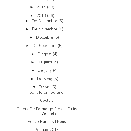
2014
(49)
►
2013
(56)
▼
De Desembre
(5)
►
De Novembre
(4)
►
D’octubre
(5)
►
De Setembre
(5)
►
D’agost
(4)
►
De Juliol
(4)
►
De Juny
(4)
►
De Maig
(5)
►
D’abril
(5)
▼
Sant Jordi I Sorteig!
Còctels
Gotets De Formatge Fresc I Fruits
Vermells
Pa De Panses I Nous
Pasqua 2013