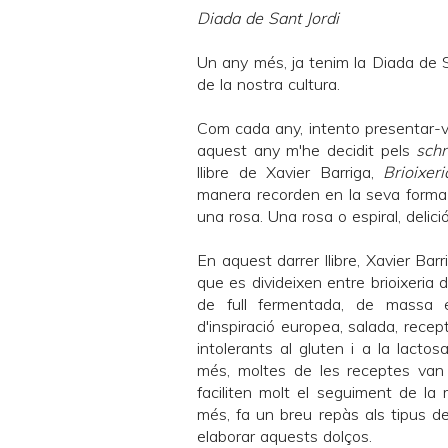
Diada de Sant Jordi
Un any més, ja tenim la Diada de S
de la nostra cultura.
Com cada any, intento presentar-v
aquest any m'he decidit pels
schn
llibre de
Xavier Barriga
,
Brioixeri
manera recorden en la seva forma a
una rosa. Una rosa o espiral, deliciós!
En aquest darrer llibre,
Xavier Barr
que es divideixen entre brioixeria
de full fermentada, de massa es
d'inspiració europea, salada, recep
intolerants al gluten i a la lactos
més, moltes de les receptes va
faciliten molt el seguiment de la r
més, fa un breu repàs als tipus de 
elaborar aquests dolços.