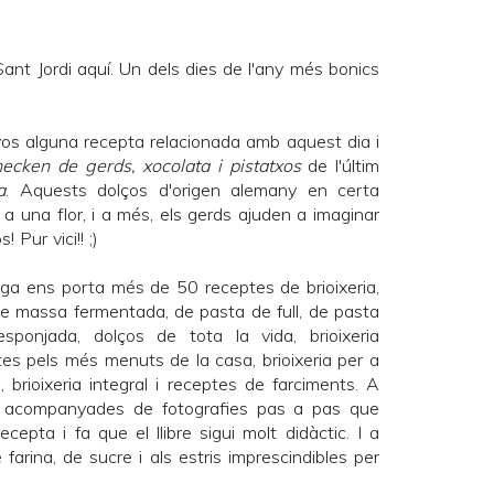
ant Jordi aquí. Un dels dies de l'any més bonics
os alguna recepta relacionada amb aquest dia i
ecken de gerds, xocolata i pistatxos
de l'últim
a
. Aquests dolços d'origen alemany en certa
 una flor, i a més, els gerds ajuden a imaginar
 Pur vici!! ;)
iga
ens porta més de 50 receptes de brioixeria,
 de massa fermentada, de pasta de full, de pasta
ponjada, dolços de tota la vida, brioixeria
tes pels més menuts de la casa, brioixeria per a
a, brioixeria integral i receptes de farciments. A
n acompanyades de fotografies pas a pas que
ecepta i fa que el llibre sigui molt didàctic. I a
farina, de sucre i als estris imprescindibles per