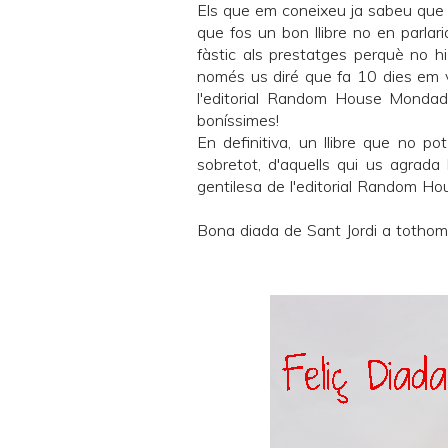
Els que em coneixeu ja sabeu que só
que fos un bon llibre no en parlari
fàstic als prestatges perquè no hi
només us diré que fa 10 dies em 
l'editorial
Random House Mondado
boníssimes!
En definitiva, un llibre que no pot
sobretot, d'aquells qui us agrada l
gentilesa de l'editorial
Random Hou
Bona diada de Sant Jordi a tothom i f