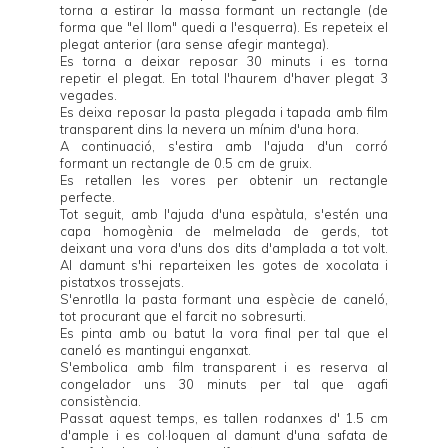
torna a estirar la massa formant un rectangle (de
forma que "el llom" quedi a l'esquerra). Es repeteix el
plegat anterior (ara sense afegir mantega).
Es torna a deixar reposar 30 minuts i es torna
repetir el plegat. En total l'haurem d'haver plegat 3
vegades.
Es deixa reposar la pasta plegada i tapada amb film
transparent dins la nevera un mínim d'una hora.
A continuació, s'estira amb l'ajuda d'un corró
formant un rectangle de 0.5 cm de gruix.
Es retallen les vores per obtenir un rectangle
perfecte.
Tot seguit, amb l'ajuda d'una espàtula, s'estén una
capa homogènia de melmelada de gerds, tot
deixant una vora d'uns dos dits d'amplada a tot volt.
Al damunt s'hi reparteixen les gotes de xocolata i
pistatxos trossejats.
S'enrotlla la pasta formant una espècie de caneló,
tot procurant que el farcit no sobresurti.
Es pinta amb ou batut la vora final per tal que el
caneló es mantingui enganxat.
S'embolica amb film transparent i es reserva al
congelador uns 30 minuts per tal que agafi
consistència.
Passat aquest temps, es tallen rodanxes d' 1.5 cm
d'ample i es col·loquen al damunt d'una safata de