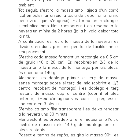
ambient.
Tot seguit, s'estira la massa amb l'ajuda d'un corró
(cal empolsimar un xic la taula de treball amb farina
per evitar que s'enganxi). Es forma un rectangle,
s'embolica amb film transparent i es reserva a la
nevera un mínim de 2 hores (jo la hi vaig deixar tota
la nit).
A continuació, es retira la massa de la nevera i es
divideix en dues porcions per tal de facilitar-ne el
seu processat.
S'estira cada massa formant un rectangle de 0.5 cm
de gruix (40 x 20 cm). Es recobreixen 2/3 de la
massa amb la meitat de la mantega per als plecs,
és a dir, amb 140 g.
Aleshores, es doblega primer el terç de massa
sense mantega sobre el terç del mig (cobrint el 1/3
central recobert de mantega), i es doblega el terç
restant de massa cap al centre (cobrint el plec
anterior). (Heu d'imaginar-vos com si pleguéssim
una carta en 3 plecs).
S'embolica amb film transparent i es deixa reposar
a la nevera uns 30 minuts.
Mentrestant, es procedeix a fer el mateix amb l'altra
meitat de massa i els 140 g de mantega per als
plecs restants.
Passat el temps de repòs, es gira la massa 90º i es