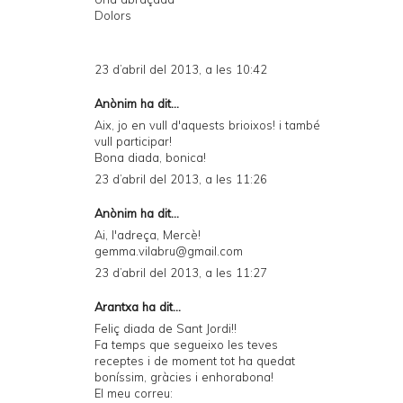
Dolors
23 d’abril del 2013, a les 10:42
Anònim ha dit...
Aix, jo en vull d'aquests brioixos! i també
vull participar!
Bona diada, bonica!
23 d’abril del 2013, a les 11:26
Anònim ha dit...
Ai, l'adreça, Mercè!
gemma.vilabru@gmail.com
23 d’abril del 2013, a les 11:27
Arantxa ha dit...
Feliç diada de Sant Jordi!!
Fa temps que segueixo les teves
receptes i de moment tot ha quedat
boníssim, gràcies i enhorabona!
El meu correu: