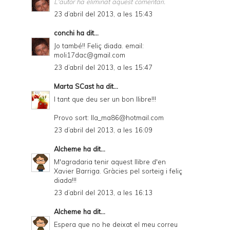
L'autor ha eliminat aquest comentari.
23 d’abril del 2013, a les 15:43
conchi
ha dit...
Jo també!! Feliç diada. email:
moli17dac@gmail.com
23 d’abril del 2013, a les 15:47
Marta SCast
ha dit...
I tant que deu ser un bon llibre!!!
Provo sort: lla_ma86@hotmail.com
23 d’abril del 2013, a les 16:09
Alcheme
ha dit...
M'agradaria tenir aquest llibre d'en
Xavier Barriga. Gràcies pel sorteig i feliç
diada!!!
23 d’abril del 2013, a les 16:13
Alcheme
ha dit...
Espera que no he deixat el meu correu