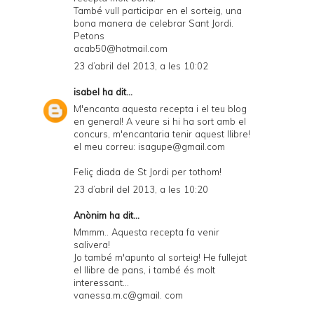
També vull participar en el sorteig, una
bona manera de celebrar Sant Jordi.
Petons
acab50@hotmail.com
23 d’abril del 2013, a les 10:02
isabel
ha dit...
M'encanta aquesta recepta i el teu blog
en general! A veure si hi ha sort amb el
concurs, m'encantaria tenir aquest llibre!
el meu correu: isagupe@gmail.com
Feliç diada de St Jordi per tothom!
23 d’abril del 2013, a les 10:20
Anònim ha dit...
Mmmm.. Aquesta recepta fa venir
salivera!
Jo també m'apunto al sorteig! He fullejat
el llibre de pans, i també és molt
interessant...
vanessa.m.c@gmail. com