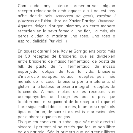
Com cada any, intento presentar-vos alguna
recepta relacionada amb aquest dia i aquest any
m'he decidit pels
schnecken de gerds, xocolata i
pistatxos
de l'últim llibre de
Xavier Barriga
,
Brioixeria
.
Aquests dolços d'origen alemany en certa manera
recorden en la seva forma a una flor, i a més, els
gerds ajuden a imaginar una rosa. Una rosa o
espiral, deliciós! Pur vici!! ;)
En aquest darrer llibre,
Xavier Barriga
ens porta més
de 50 receptes de brioixeria, que es divideixen
entre brioixeria de massa fermentada, de pasta de
full, de pasta de full fermentada, de massa
esponjada, dolços de tota la vida, brioixeria
d'inspiració europea, salada, receptes pels més
menuts de la casa, brioixeria per a intolerants al
gluten i a la lactosa, brioixeria integral i receptes de
farciments. A més, moltes de les receptes van
acompanyades de fotografies pas a pas que
faciliten molt el seguiment de la recepta i fa que el
llibre sigui molt didàctic. I a més, fa un breu repàs als
tipus de farina, de sucre i als estris imprescindibles
per elaborar aquests dolços.
Els que em coneixeu ja sabeu que sóc molt directa i
sincera, i per tant, si no creiés que fos un bon llibre
no en parlaria. Sóc la primera que odia tenir llibres