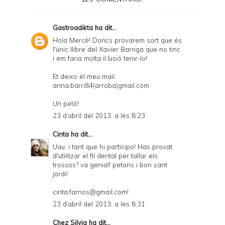
r
F
Gastroadikta
ha dit...
r
Hola Mercè! Doncs provarem sort que és
l'únic llibre del Xavier Barriga que no tinc
i
i em faria molta il.lusió tenir-lo!
e
Et deixo el meu mail:
n
anna.barri84(arroba)gmail.com
d
Un petó!
l
23 d’abril del 2013, a les 8:23
y
Cinta
ha dit...
a
Uau, i tant que hi participo! Has provat
d'utilitzar el fil dental per tallar els
n
trossos? va genial! petons i bon sant
d
jordi!
P
cinta.farnos@gmail.com!
D
23 d’abril del 2013, a les 8:31
F
Chez Silvia
ha dit...