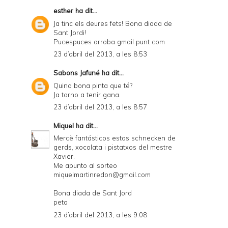
esther
ha dit...
Ja tinc els deures fets! Bona diada de
Sant Jordi!
Pucespuces arroba gmail punt com
23 d’abril del 2013, a les 8:53
Sabons Jafuné
ha dit...
Quina bona pinta que té?
Ja torno a tenir gana.
23 d’abril del 2013, a les 8:57
Miquel
ha dit...
Mercè fantásticos estos schnecken de
gerds, xocolata i pistatxos del mestre
Xavier.
Me apunto al sorteo
miquelmartinredon@gmail.com
Bona diada de Sant Jord
peto
23 d’abril del 2013, a les 9:08