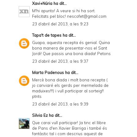
Xavi+Núria
ha dit...
M'hi apunto! A veure si hi ha sort.
Felicitats pel bloc! nescofet@gmail.com
23 d’abril del 2013, a les 9:23
Tapa't de tapes
ha dit...
Guapa, aquesta recepta és genial. Quina
bona manera de presentar-nos el Sant
Jordi! Que passis una bona diada! Petons
23 d’abril del 2013, a les 9:37
Marta Padenous
ha dit...
Mercè bona diada i molt bona recepta (
jo canviaré els gerds per mermelada de
maduixes!!!) i vull participar al sorteig!!
ptnts
23 d’abril del 2013, a les 9:39
Silvia Ez
ha dit...
Que carai vull participar! Ja tinc el llibre
de Pans d'en Xavier Barriga i també és
fantàstic tal i com descrius aquest de