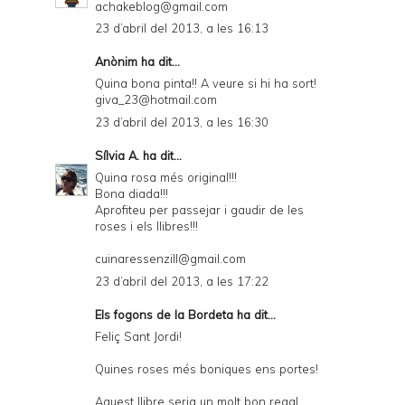
achakeblog@gmail.com
23 d’abril del 2013, a les 16:13
Anònim ha dit...
Quina bona pinta!! A veure si hi ha sort!
giva_23@hotmail.com
23 d’abril del 2013, a les 16:30
Sílvia A.
ha dit...
Quina rosa més original!!!
Bona diada!!!
Aprofiteu per passejar i gaudir de les
roses i els llibres!!!
cuinaressenzill@gmail.com
23 d’abril del 2013, a les 17:22
Els fogons de la Bordeta
ha dit...
Feliç Sant Jordi!
Quines roses més boniques ens portes!
Aquest llibre seria un molt bon regal