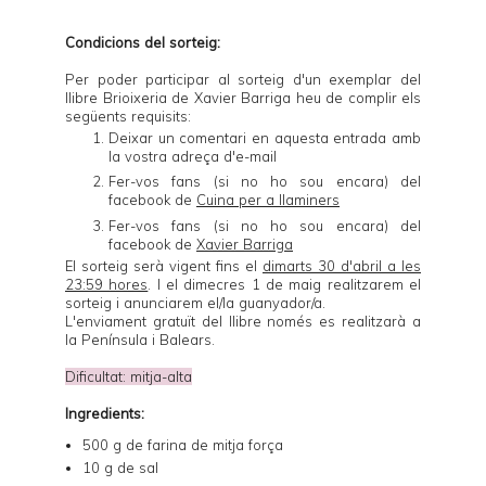
Condicions del sorteig:
Per poder participar al sorteig d'un exemplar del
llibre
Brioixeria
de Xavier Barriga heu de complir els
següents requisits:
Deixar un comentari en aquesta entrada amb
la vostra adreça d'e-mail
Fer-vos fans (si no ho sou encara) del
facebook de
Cuina per a llaminers
Fer-vos fans (si no ho sou encara) del
facebook de
Xavier Barriga
El sorteig serà vigent fins el
dimarts 30 d'abril a les
23:59 hores
. I el dimecres 1 de maig realitzarem el
sorteig i anunciarem el/la guanyador/a.
L'enviament gratuït del llibre només es realitzarà a
la Península i Balears.
Dificultat: mitja-alta
Ingredients:
500 g de farina de mitja força
10 g de sal