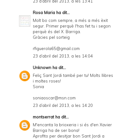
23 d’abril del 2013, a les 13:41
Rosa Maria
ha dit...
Molt bo com sempre, a més a més èxit
segur. Primer perquè l'has fet tu i segon
perquè és del X. Barriga.
Gràcies pel sorteig
rfiguerola65@gmail.com
23 d’abril del 2013, a les 14:04
Unknown
ha dit...
Feliç Sant Jordi també per tu! Molts llibres
i moltes roses!
Sonia
soniaoscar@msn.com
23 d’abril del 2013, a les 14:20
montserrat
ha dit...
M'encanta la brioxeria i si és d'en Xavier
Barriga ha de ser bona!
Aprofito per desitjar bon Sant Jordi a