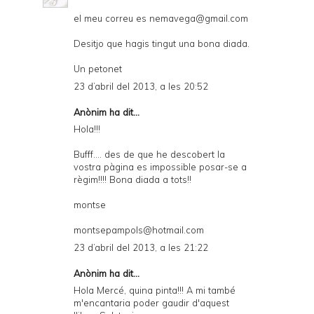
el meu correu es nemavega@gmail.com
Desitjo que hagis tingut una bona diada.
Un petonet
23 d’abril del 2013, a les 20:52
Anònim ha dit...
Hola!!!
Bufff.... des de que he descobert la
vostra pàgina es impossible posar-se a
règim!!!! Bona diada a tots!!
montse
montsepampols@hotmail.com
23 d’abril del 2013, a les 21:22
Anònim ha dit...
Hola Mercé, quina pinta!!! A mi també
m'encantaria poder gaudir d'aquest