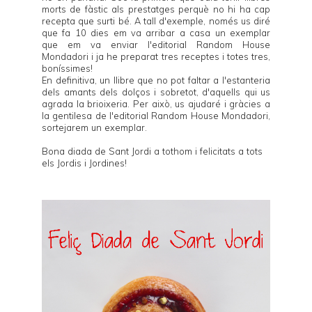
morts de fàstic als prestatges perquè no hi ha cap
recepta que surti bé. A tall d'exemple, només us diré
que fa 10 dies em va arribar a casa un exemplar
que em va enviar l'editorial
Random House
Mondadori
i ja he preparat tres receptes i totes tres,
boníssimes!
En definitiva, un llibre que no pot faltar a l'estanteria
dels amants dels dolços i sobretot, d'aquells qui us
agrada la brioixeria. Per això, us ajudaré i gràcies a
la gentilesa de l'editorial
Random House Mondadori
,
sortejarem un exemplar.
Bona diada de Sant Jordi a tothom i felicitats a tots
els Jordis i Jordines!