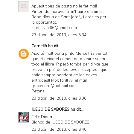
Apuest tipus de pasta no le fet mai!
Pinten de maravella, m'haure d.animar.
Bona días a de Sant Jordi!,, i gràcies per
la oportunitat.
Icartsilvia.66@gmail.com
23 d’abril del 2013, a les 8:34
Cornellà
ha dit...
Això té molt bona pinta Mercè!! És veritat
que et deixo el comentari a veure si em
toca el llibre :P però també per dir-te que
provo un piló de les teves receptes i que
estic sempre pendent de les noves
entrades!! Molt fan!! Ai, el mail:
gracecorn@hotmail.com
Petons!!
23 d’abril del 2013, a les 8:36
JUEGO DE SABORES
ha dit...
Feliç Diada
Blanca de
JUEGO DE SABORES
23 d’abril del 2013, a les 8:40