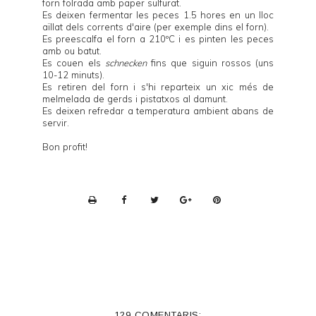
forn folrada amb paper sulfurat.
Es deixen fermentar les peces 1.5 hores en un lloc
aïllat dels corrents d'aire (per exemple dins el forn).
Es preescalfa el forn a 210ºC i es pinten les peces
amb ou batut.
Es couen els
schnecken
fins que siguin rossos (uns
10-12 minuts).
Es retiren del forn i s'hi reparteix un xic més de
melmelada de gerds i pistatxos al damunt.
Es deixen refredar a temperatura ambient abans de
servir.
Bon profit!
P
r
i
n
t
e
129 COMENTARIS: