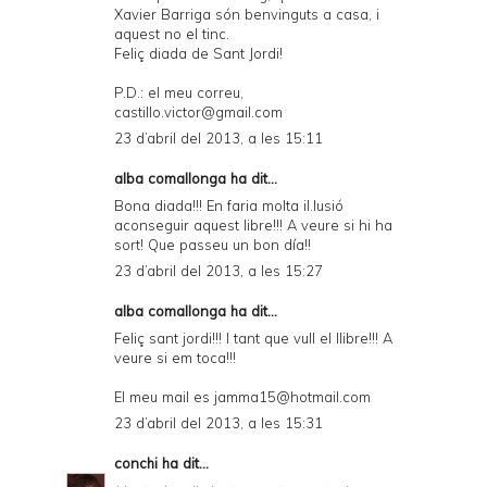
Xavier Barriga són benvinguts a casa, i
aquest no el tinc.
Feliç diada de Sant Jordi!
P.D.: el meu correu,
castillo.victor@gmail.com
23 d’abril del 2013, a les 15:11
alba comallonga ha dit...
Bona diada!!! En faria molta il.lusió
aconseguir aquest libre!!! A veure si hi ha
sort! Que passeu un bon día!!
23 d’abril del 2013, a les 15:27
alba comallonga ha dit...
Feliç sant jordi!!! I tant que vull el llibre!!! A
veure si em toca!!!
El meu mail es jamma15@hotmail.com
23 d’abril del 2013, a les 15:31
conchi
ha dit...