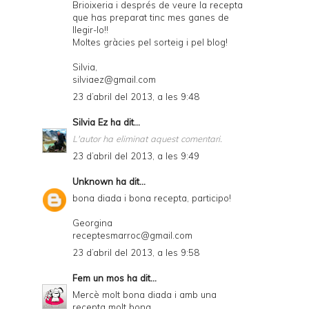
Brioixeria i després de veure la recepta
que has preparat tinc mes ganes de
llegir-lo!!
Moltes gràcies pel sorteig i pel blog!
Silvia,
silviaez@gmail.com
23 d’abril del 2013, a les 9:48
Silvia Ez
ha dit...
L'autor ha eliminat aquest comentari.
23 d’abril del 2013, a les 9:49
Unknown
ha dit...
bona diada i bona recepta, participo!
Georgina
receptesmarroc@gmail.com
23 d’abril del 2013, a les 9:58
Fem un mos
ha dit...
Mercè molt bona diada i amb una
recepta molt bona.