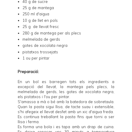
40 g de sucre
25 g de mantega
250 ml d'aigua
10 g de llet en pols
25 g de llevat fresc
280 g de mantega per als plecs
melmelada de gerds
gotes de xocolata negra
pistatxos trossejats
1 ou per pintar
Preparació:
En un bol es barregen tots els ingredients a
excepció del llevat, la mantega pels plecs, la
melmelada de gerds, les gotes de xocolata negra,
els pistatxos i l'ou per pintar.
S'amassa a mà o bé amb la batedora de sobretaula.
Quan la pasta sigui llisa, de tacte suau i extensible,
s'hi afegeix el llevat desfet amb un xic d'aigua freda.
Es continua treballant la pasta fins que torni a ser
llisa i ferma.
Es forma una bola i es tapa amb un drap de cuina.
Es deixa reposar uns 30 minuts a temperatura