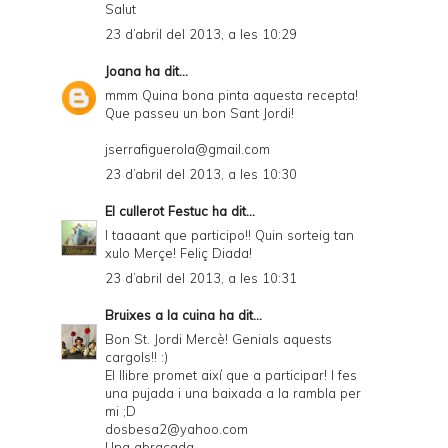
Salut
23 d’abril del 2013, a les 10:29
Joana
ha dit...
mmm Quina bona pinta aquesta recepta!
Que passeu un bon Sant Jordi!
jserrafiguerola@gmail.com
23 d’abril del 2013, a les 10:30
El cullerot Festuc
ha dit...
I taaaant que participo!! Quin sorteig tan
xulo Merçe! Feliç Diada!
23 d’abril del 2013, a les 10:31
Bruixes a la cuina
ha dit...
Bon St. Jordi Mercè! Genials aquests
cargols!! :)
El llibre promet així que a participar! I fes
una pujada i una baixada a la rambla per
mi ;D
dosbesa2@yahoo.com
Una abraçada