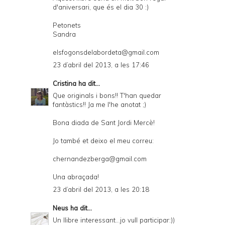
d'aniversari, que és el dia 30 :)
Petonets
Sandra
elsfogonsdelabordeta@gmail.com
23 d’abril del 2013, a les 17:46
Cristina
ha dit...
Que originals i bons!! T'han quedar
fantàstics!! Ja me l'he anotat ;)
Bona diada de Sant Jordi Mercè!
Jo també et deixo el meu correu:
chernandezberga@gmail.com
Una abraçada!
23 d’abril del 2013, a les 20:18
Neus
ha dit...
Un llibre interessant...jo vull participar:))