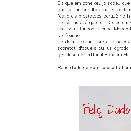
Els que em coneixeu ja sabeu que só
que fos un bon llibre no en parlari
fàstic als prestatges perquè no hi
només us diré que fa 10 dies em 
l'editorial
Random House Mondado
boníssimes!
En definitiva, un llibre que no pot
sobretot, d'aquells qui us agrada l
gentilesa de l'editorial
Random Hou
Bona diada de Sant Jordi a tothom i f