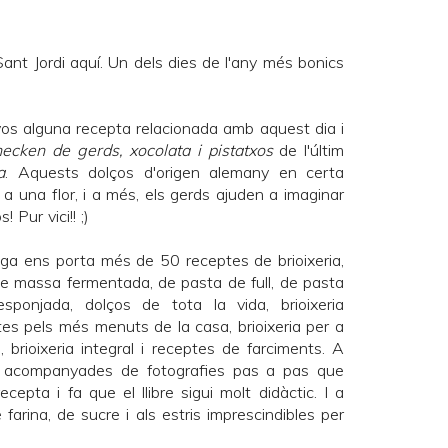
ant Jordi aquí. Un dels dies de l'any més bonics
os alguna recepta relacionada amb aquest dia i
ecken de gerds, xocolata i pistatxos
de l'últim
a
. Aquests dolços d'origen alemany en certa
 una flor, i a més, els gerds ajuden a imaginar
 Pur vici!! ;)
iga
ens porta més de 50 receptes de brioixeria,
 de massa fermentada, de pasta de full, de pasta
ponjada, dolços de tota la vida, brioixeria
tes pels més menuts de la casa, brioixeria per a
a, brioixeria integral i receptes de farciments. A
n acompanyades de fotografies pas a pas que
ecepta i fa que el llibre sigui molt didàctic. I a
farina, de sucre i als estris imprescindibles per