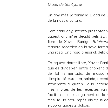
Diada de Sant Jordi
Un any més, ja tenim la Diada de S
de la nostra cultura.
Com cada any, intento presentar-v
aquest any m'he decidit pels
schn
llibre de
Xavier Barriga
,
Brioixeri
manera recorden en la seva forma a
una rosa. Una rosa o espiral, deliciós!
En aquest darrer llibre,
Xavier Barr
que es divideixen entre brioixeria
de full fermentada, de massa es
d'inspiració europea, salada, recep
intolerants al gluten i a la lactos
més, moltes de les receptes va
faciliten molt el seguiment de la r
més, fa un breu repàs als tipus de 
elaborar aquests dolços.