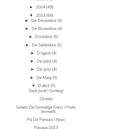
2014
(49)
►
2013
(56)
▼
De Desembre
(5)
►
De Novembre
(4)
►
D’octubre
(5)
►
De Setembre
(5)
►
D’agost
(4)
►
De Juliol
(4)
►
De Juny
(4)
►
De Maig
(5)
►
D’abril
(5)
▼
Sant Jordi I Sorteig!
Còctels
Gotets De Formatge Fresc I Fruits
Vermells
Pa De Panses I Nous
Pasqua 2013