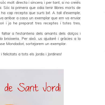
c molt directa i sincera, i per tant, si no creiés
a. Sóc la primera que odia tenir llibres morts de
 ha cap recepta que surti bé. A tall d'exemple,
va arribar a casa un exemplar que em va enviar
ri
i ja he preparat tres receptes i totes tres,
 faltar a l'estanteria dels amants dels dolços i
a brioixeria. Per això, us ajudaré i gràcies a la
se Mondadori
, sortejarem un exemplar.
elicitats a tots els Jordis i Jordines!