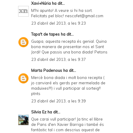
Xavi+Núria
ha dit...
M'hi apunto! A veure si hi ha sort.
Felicitats pel bloc! nescofet@gmail.com
23 d’abril del 2013, a les 9:23
Tapa't de tapes
ha dit...
Guapa, aquesta recepta és genial. Quina
bona manera de presentar-nos el Sant
Jordi! Que passis una bona diada! Petons
23 d’abril del 2013, a les 9:37
Marta Padenous
ha dit...
Mercè bona diada i molt bona recepta (
jo canviaré els gerds per mermelada de
maduixes!!!) i vull participar al sorteig!!
ptnts
23 d’abril del 2013, a les 9:39
Silvia Ez
ha dit...
Que carai vull participar! Ja tinc el llibre
de Pans d'en Xavier Barriga i també és
fantàstic tal i com descrius aquest de