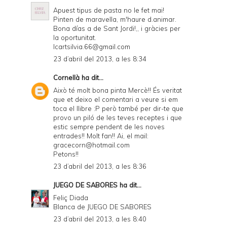
Apuest tipus de pasta no le fet mai!
Pinten de maravella, m'haure d.animar.
Bona días a de Sant Jordi!,, i gràcies per
la oportunitat.
Icartsilvia.66@gmail.com
23 d’abril del 2013, a les 8:34
Cornellà
ha dit...
Això té molt bona pinta Mercè!! És veritat
que et deixo el comentari a veure si em
toca el llibre :P però també per dir-te que
provo un piló de les teves receptes i que
estic sempre pendent de les noves
entrades!! Molt fan!! Ai, el mail:
gracecorn@hotmail.com
Petons!!
23 d’abril del 2013, a les 8:36
JUEGO DE SABORES
ha dit...
Feliç Diada
Blanca de
JUEGO DE SABORES
23 d’abril del 2013, a les 8:40