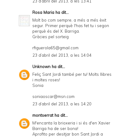
23 d’abril del 2013, a les 13:41
Rosa Maria
ha dit...
Molt bo com sempre, a més a més èxit
segur. Primer perquè l'has fet tu i segon
perquè és del X. Barriga.
Gràcies pel sorteig
rfiguerola65@gmail.com
23 d’abril del 2013, a les 14:04
Unknown
ha dit...
Feliç Sant Jordi també per tu! Molts llibres
i moltes roses!
Sonia
soniaoscar@msn.com
23 d’abril del 2013, a les 14:20
montserrat
ha dit...
M'encanta la brioxeria i si és d'en Xavier
Barriga ha de ser bona!
Aprofito per desitjar bon Sant Jordi a