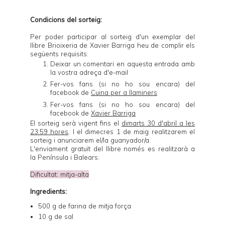
Condicions del sorteig:
Per poder participar al sorteig d'un exemplar del
llibre
Brioixeria
de Xavier Barriga heu de complir els
següents requisits:
Deixar un comentari en aquesta entrada amb
la vostra adreça d'e-mail
Fer-vos fans (si no ho sou encara) del
facebook de
Cuina per a llaminers
Fer-vos fans (si no ho sou encara) del
facebook de
Xavier Barriga
El sorteig serà vigent fins el
dimarts 30 d'abril a les
23:59 hores
. I el dimecres 1 de maig realitzarem el
sorteig i anunciarem el/la guanyador/a.
L'enviament gratuït del llibre només es realitzarà a
la Península i Balears.
Dificultat: mitja-alta
Ingredients:
500 g de farina de mitja força
10 g de sal