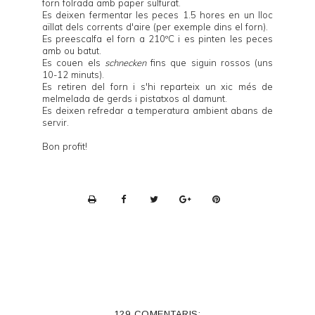
forn folrada amb paper sulfurat.
Es deixen fermentar les peces 1.5 hores en un lloc
aïllat dels corrents d'aire (per exemple dins el forn).
Es preescalfa el forn a 210ºC i es pinten les peces
amb ou batut.
Es couen els
schnecken
fins que siguin rossos (uns
10-12 minuts).
Es retiren del forn i s'hi reparteix un xic més de
melmelada de gerds i pistatxos al damunt.
Es deixen refredar a temperatura ambient abans de
servir.
Bon profit!
P
r
i
n
t
e
129 COMENTARIS: