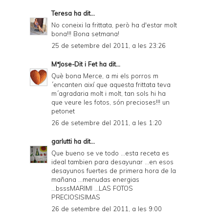
Teresa
ha dit...
No coneixi la frittata, però ha d'estar molt
bona!!! Bona setmana!
25 de setembre del 2011, a les 23:26
MªJose-Dit i Fet
ha dit...
Què bona Merce, a mi els porros m
´encanten així que aquesta frittata teva
m´agradaria molt i molt, tan sols hi ha
que veure les fotos, són precioses!!! un
petonet
26 de setembre del 2011, a les 1:20
garlutti
ha dit...
Que bueno se ve todo ...esta receta es
ideal tambien para desayunar ...en esos
desayunos fuertes de primera hora de la
mañana ...menudas energias
...bsssMARIMI ...LAS FOTOS
PRECIOSISIMAS
26 de setembre del 2011, a les 9:00