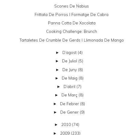
Scones De Nabius
Frittata De Porros I Formatge De Cabra
Panna Cotta De Xocolata
Cooking Challenge: Brunch
Tartaletes De Crumble De Gerds I Llimonada De Mango
D’agost
(4)
►
De Juliol
(5)
►
De Juny
(8)
►
De Maig
(8)
►
D’abril
(7)
►
De Març
(8)
►
De Febrer
(8)
►
De Gener
(9)
►
2010
(74)
►
2009
(233)
►