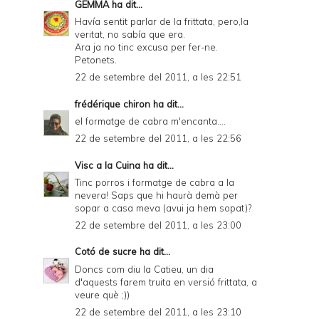
GEMMA
ha dit...
Havía sentit parlar de la frittata, pero,la
veritat, no sabía que era.
Ara ja no tinc excusa per fer-ne.
Petonets.
22 de setembre del 2011, a les 22:51
frédérique chiron
ha dit...
el formatge de cabra m'encanta....
22 de setembre del 2011, a les 22:56
Visc a la Cuina
ha dit...
Tinc porros i formatge de cabra a la
nevera! Saps que hi haurà demà per
sopar a casa meva (avui ja hem sopat)?
22 de setembre del 2011, a les 23:00
Cotó de sucre
ha dit...
Doncs com diu la Catieu, un dia
d'aquests farem truita en versió frittata, a
veure què ;))
22 de setembre del 2011, a les 23:10