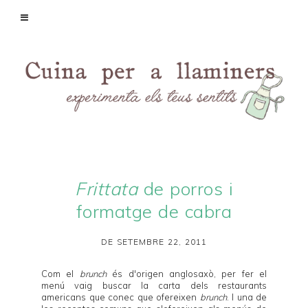
Frittata
de porros i
formatge de cabra
DE SETEMBRE 22, 2011
Com el
brunch
és d'origen anglosaxò, per fer el
menú vaig buscar la carta dels restaurants
americans que conec que ofereixen
brunch
. I una de