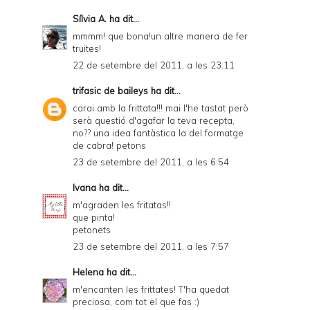
Sílvia A.
ha dit...
mmmm! que bona!un altre manera de fer
truites!
22 de setembre del 2011, a les 23:11
trifasic de baileys
ha dit...
carai amb la frittata!!! mai l'he tastat però
serà questió d'agafar la teva recepta,
no?? una idea fantàstica la del formatge
de cabra! petons
23 de setembre del 2011, a les 6:54
Ivana
ha dit...
m'agraden les fritatas!!
que pinta!
petonets
23 de setembre del 2011, a les 7:57
Helena
ha dit...
m'encanten les frittates! T'ha quedat
preciosa, com tot el que fas :)