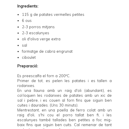
Ingredients:
115 g de patates vermelles petites
6 ous
2-3 porros mitjans
2-3 escalunyes
oli d'oliva verge extra
sal
formatge de cabra engrunat
ciboulet
Preparació:
Es preescalfa el forn a 200ºC.
Primer de tot, es pelen les patates i es tallen a
rodanxes.
En una llauna amb un raig d'oli (abundant), es
col·loquen les rodanxes de patates amb un xic de
sal i pebre, i es couen al forn fins que siguin ben
cuites i daurades. (Uns 30 minuts).
Mentrestant, en una paella de ferro colat amb un
raig d'oli, s'hi cou el porro tallat ben fi, i les
escalunyes també tallades ben petites a foc mig-
baix fins que siguin ben cuits. Cal remenar de tant