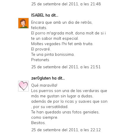
25 de setembre del 2011, a les 21:48
ISABEL
ha dit...
Encara que amb un dia de retràs,
felicitats.
El porro m'agrada molt, dona molt de si i
te un sabor molt especial.
Moltes vegades l'hi fet amb truita.
El provaré.
Te una pinta bonissima.
Pretonets
25 de setembre del 2011, a les 21:51
zer0gluten
ha dit...
Qué maravilla!
Los puerros son una de las verduras que
más me gustan sin lugar a dudas,
además de por lo ricas y suaves que son
, por su versatilidad.
Te han quedado unas fotos geniales,
como siempre.
Besitos.
25 de setembre del 2011, a les 22:12