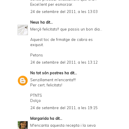
Excel.lent per esmorzar.
24 de setembre del 2011, a les 13:03
Neus
ha dit...
Merçè felicitats!! que passis un bon dia...
Aquest toc de frmatge de cabra es
exqusit.
Petons
24 de setembre del 2011, a les 13:12
No tot són postres
ha dit...
Senzillament m'encanta!!!
Per cert, felicitats!
PTNTS
Dolça
24 de setembre del 2011, a les 19:15
Margarida
ha dit...
M'encanta aquesta recepta i la seva