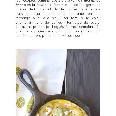
les receptes comuns que s'ofereixen als menús de
brunch
és la
frittata
. La
frittata
és la cosina germana
italiana de la nostra truita de patates. És a dir, ous
cuits en una paella combinats amb verdura,
formatge o el que sigui. Per tant, si la voleu
anomenar truita de porros i formatge de cabra,
endavant! perquè jo l'hagués fet molt semblant. ;) I
vaig pensar que seria una bona aportació a un
menú on tot era per picar un xic de cada.