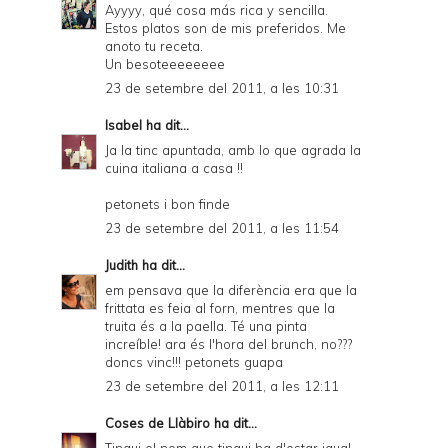
Ayyyy, qué cosa más rica y sencilla.
Estos platos son de mis preferidos. Me
anoto tu receta.
Un besoteeeeeeee
23 de setembre del 2011, a les 10:31
Isabel
ha dit...
Ja la tinc apuntada, amb lo que agrada la
cuina italiana a casa !!
petonets i bon finde
23 de setembre del 2011, a les 11:54
Judith
ha dit...
em pensava que la diferència era que la
frittata es feia al forn, mentres que la
truita és a la paella. Té una pinta
increíble! ara és l'hora del brunch, no???
doncs vinc!!! petonets guapa
23 de setembre del 2011, a les 12:11
Coses de Llàbiro
ha dit...
Tingui el nom que tingui ha d'estar igual