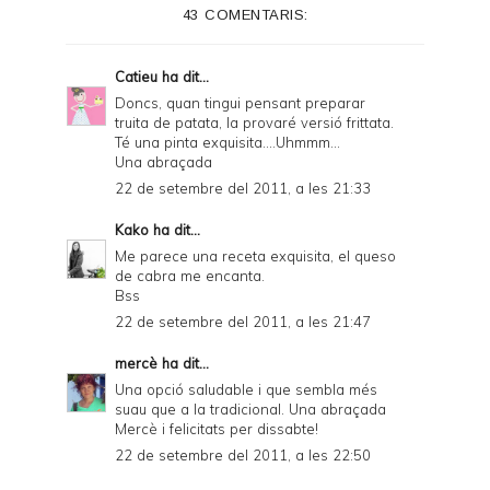
43 COMENTARIS:
r
F
Catieu
ha dit...
r
Doncs, quan tingui pensant preparar
truita de patata, la provaré versió frittata.
i
Té una pinta exquisita....Uhmmm...
e
Una abraçada
22 de setembre del 2011, a les 21:33
n
d
Kako
ha dit...
Me parece una receta exquisita, el queso
l
de cabra me encanta.
y
Bss
22 de setembre del 2011, a les 21:47
a
n
mercè
ha dit...
Una opció saludable i que sembla més
d
suau que a la tradicional. Una abraçada
P
Mercè i felicitats per dissabte!
22 de setembre del 2011, a les 22:50
D
F