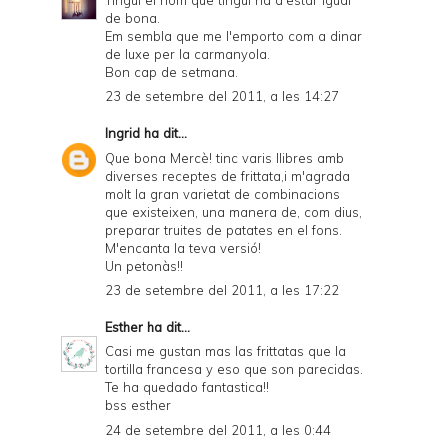
de bona.
Em sembla que me l'emporto com a dinar
de luxe per la carmanyola.
Bon cap de setmana.
23 de setembre del 2011, a les 14:27
Ingrid
ha dit...
Que bona Mercè! tinc varis llibres amb
diverses receptes de frittata,i m'agrada
molt la gran varietat de combinacions
que existeixen, una manera de, com dius,
preparar truites de patates en el fons.
M'encanta la teva versió!
Un petonàs!!
23 de setembre del 2011, a les 17:22
Esther
ha dit...
Casi me gustan mas las frittatas que la
tortilla francesa y eso que son parecidas.
Te ha quedado fantastica!!
bss esther
24 de setembre del 2011, a les 0:44