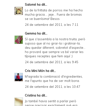
Salomé
ha dit...
Lo de la frittata de porros me ha hecho
mucha gracia.... jeje... Fuera de bromas
se ve buenísima! Besos
24 de setembre del 2011, a les 7:11
Gemma
ha dit...
Sí que s'assembla a la nostra truita, però
suposo que al no girar-la i gratinar-la,
deu quedar diferent, sobretot d'aspecte...
ho provaré que sempre va bé variar les
típiques receptes que fem aquí ;)
24 de setembre del 2011, a les 9:45
Cris Mini Món
ha dit...
M'agrada la combinació d'ingredientes,
me l'apunto que ha de ser molt bona.
24 de setembre del 2011, a les 10:47
Cristina
ha dit...
Jo també havia sentit a parlar però
sense precisar exactament què era...