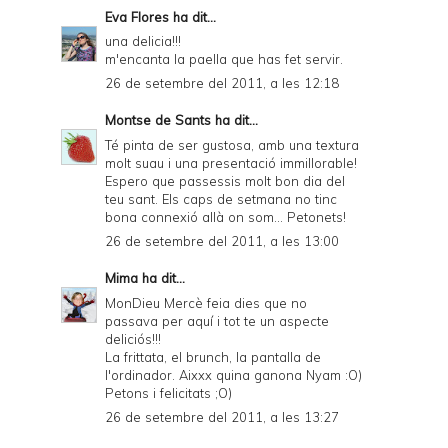
Eva Flores
ha dit...
una delicia!!!
m'encanta la paella que has fet servir.
26 de setembre del 2011, a les 12:18
Montse de Sants
ha dit...
Té pinta de ser gustosa, amb una textura
molt suau i una presentació immillorable!
Espero que passessis molt bon dia del
teu sant. Els caps de setmana no tinc
bona connexió allà on som... Petonets!
26 de setembre del 2011, a les 13:00
Mima
ha dit...
MonDieu Mercè feia dies que no
passava per aquí i tot te un aspecte
deliciós!!!
La frittata, el brunch, la pantalla de
l'ordinador. Aixxx quina ganona Nyam :O)
Petons i felicitats ;O)
26 de setembre del 2011, a les 13:27