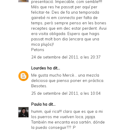
presentació. Impecable, com semble!!!!
Més que res he passat per aquí per
felicitar-te. Des de fa una temporada
gairebé ni em connecto per falta de
temps, però sempre penso en les bones
receptes que em dec estar perdent. Avui
era visita obligada. Espero que hagis
passat molt bon dia (encara que una
mica plujós)!
Petons
24 de setembre del 2011, a les 20:37
Lourdes
ha dit...
Me gusta mucho Mercè... una mezcla
deliciosa que pienso poner en práctica.
Besotes.
25 de setembre del 2011, a les 10:04
Paula
ha dit...
humm, qué rica!!! claro que es que a mi
los puerros me vuelven loca, jajaja.
También me encanta esa sartén, dónde
la puedo conseguir??? :P