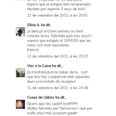
Espero que ja estiguis ben recuperada i
felcitats per aquests 3 anys de bolc!
11 de setembre del 2011, a les 20:01
Sílvia A.
ha dit...
Ja deia jo! era ben extrany no tenir
noticies teves. Felicitats pels tres anys! i
espero que estiguis al 100X100 que les
mans són molt importants.
Petons.
11 de setembre del 2011, a les 23:13
Visc a la Cuina
ha dit...
Ja m'estranyava no saber de tu... sort
que ens has compensat amb aquestes
dues preciositats de receptes!
11 de setembre del 2011, a les 23:38
Coses de Llàbiro
ha dit...
Abans que res cuida't molt!!!!!!!!!!
Moltes felicitats per l'aniversari i que per
molts anys més poguem gaudir