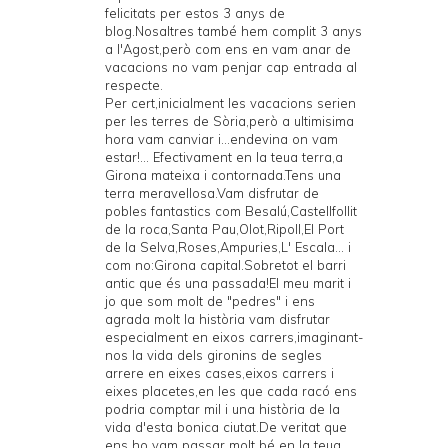
felicitats per estos 3 anys de
blog.Nosaltres també hem complit 3 anys
a l'Agost,però com ens en vam anar de
vacacions no vam penjar cap entrada al
respecte.
Per cert,inicialment les vacacions serien
per les terres de Sòria,però a ultimisima
hora vam canviar i...endevina on vam
estar!... Efectivament en la teua terra,a
Girona mateixa i contornada.Tens una
terra meravellosa.Vam disfrutar de
pobles fantastics com Besalú,Castellfollit
de la roca,Santa Pau,Olot,Ripoll,El Port
de la Selva,Roses,Ampuries,L' Escala... i
com no:Girona capital.Sobretot el barri
antic que és una passada!El meu marit i
jo que som molt de "pedres" i ens
agrada molt la història vam disfrutar
especialment en eixos carrers,imaginant-
nos la vida dels gironins de segles
arrere en eixes cases,eixos carrers i
eixes placetes,en les que cada racó ens
podria comptar mil i una història de la
vida d'esta bonica ciutat.De veritat que
ens ho vam passar molt bé en la teua