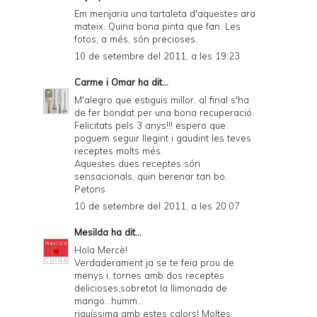
Em menjaria una tartaleta d'aquestes ara
mateix. Quina bona pinta que fan. Les
fotos, a més, són precioses.
10 de setembre del 2011, a les 19:23
Carme i Omar
ha dit...
M'alegro que estiguis millor, al final s'ha
de fer bondat per una bona recuperació.
Felicitats pels 3 anys!!! espero que
poguem seguir llegint i gaudint les teves
receptes molts més.
Aquestes dues receptes són
sensacionals, quin berenar tan bo.
Petons
10 de setembre del 2011, a les 20:07
Mesilda
ha dit...
Hola Mercè!
Verdaderament ja se te feia prou de
menys i, tornes amb dos receptes
delicioses,sobretot la llimonada de
mango...humm...
riquíssima amb estes calors! Moltes