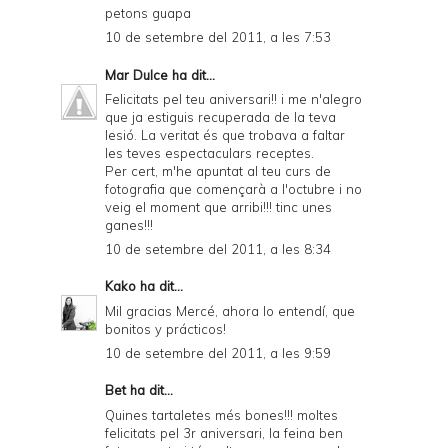
petons guapa
10 de setembre del 2011, a les 7:53
Mar Dulce
ha dit...
Felicitats pel teu aniversari!! i me n'alegro
que ja estiguis recuperada de la teva
lesió. La veritat és que trobava a faltar
les teves espectaculars receptes.
Per cert, m'he apuntat al teu curs de
fotografia que començarà a l'octubre i no
veig el moment que arribi!!! tinc unes
ganes!!!
10 de setembre del 2011, a les 8:34
Kako
ha dit...
Mil gracias Mercé, ahora lo entendí, que
bonitos y prácticos!
10 de setembre del 2011, a les 9:59
Bet
ha dit...
Quines tartaletes més bones!!! moltes
felicitats pel 3r aniversari, la feina ben