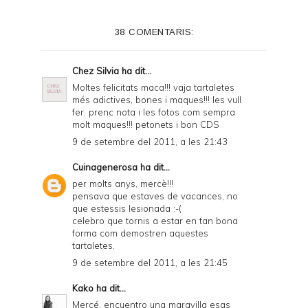
e
38 COMENTARIS:
r
F
Chez Silvia
ha dit...
r
Moltes felicitats maca!!! vaja tartaletes
més adictives, bones i maques!!! les vull
i
fer, prenc nota i les fotos com sempra
e
molt maques!!! petonets i bon CDS
9 de setembre del 2011, a les 21:43
n
d
Cuinagenerosa
ha dit...
per molts anys, mercè!!!
l
pensava que estaves de vacances, no
y
que estessis lesionada :-(
celebro que tornis a estar en tan bona
a
forma com demostren aquestes
tartaletes.
n
9 de setembre del 2011, a les 21:45
d
Kako
ha dit...
P
Mercé, encuentro una maravilla esas