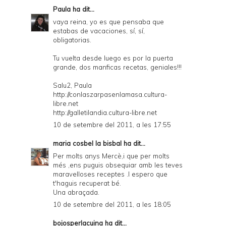
Paula
ha dit...
vaya reina, yo es que pensaba que
estabas de vacaciones, sí, sí,
obligatorias.
Tu vuelta desde luego es por la puerta
grande, dos manficas recetas, geniales!!!
Salu2, Paula
http://conlaszarpasenlamasa.cultura-
libre.net
http://galletilandia.cultura-libre.net
10 de setembre del 2011, a les 17:55
maria cosbel la bisbal
ha dit...
Per molts anys Mercè,i que per molts
més ,ens puguis obsequiar amb les teves
maravelloses receptes .I espero que
t'haguis recuperat bé.
Una abraçada.
10 de setembre del 2011, a les 18:05
bojosperlacuina
ha dit...