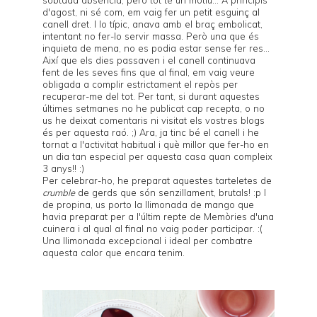
d'agost, ni sé com, em vaig fer un petit esguinç al
canell dret. I lo típic, anava amb el braç embolicat,
intentant no fer-lo servir massa. Però una que és
inquieta de mena, no es podia estar sense fer res...
Així que els dies passaven i el canell continuava
fent de les seves fins que al final, em vaig veure
obligada a complir estrictament el repòs per
recuperar-me del tot. Per tant, si durant aquestes
últimes setmanes no he publicat cap recepta, o no
us he deixat comentaris ni visitat els vostres blogs
és per aquesta raó. ;) Ara, ja tinc bé el canell i he
tornat a l'activitat habitual i què millor que fer-ho en
un dia tan especial per aquesta casa quan compleix
3 anys!! :)
Per celebrar-ho, he preparat aquestes tarteletes de
crumble
de gerds que són senzillament, brutals! :p I
de propina, us porto la llimonada de mango que
havia preparat per a l'últim repte de
Memòries d'una
cuinera
i al qual al final no vaig poder participar. :(
Una llimonada excepcional i ideal per combatre
aquesta calor que encara tenim.