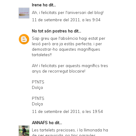
Irene
ha dit...
Ah, i felicitats per l'aniversari del blog!
11 de setembre del 2011, a les 9:04
No tot són postres
ha dit...
Sap greu que l'absència hagi estat per
lesió però ara ja estàs perfecta, i per
demostrar-ho aquestes magnífiques
tartaletes!!
Ah! i felicitats per aquests magnífics tres
anys de recorregut blocaire!
PTNTS
Dolça
PTNTS
Dolça
11 de setembre del 2011, a les 19:54
ANNAFS
ha dit...
Les tartelets precioses, i la llimonada ha
de ser exquisida, no tinc paraules.