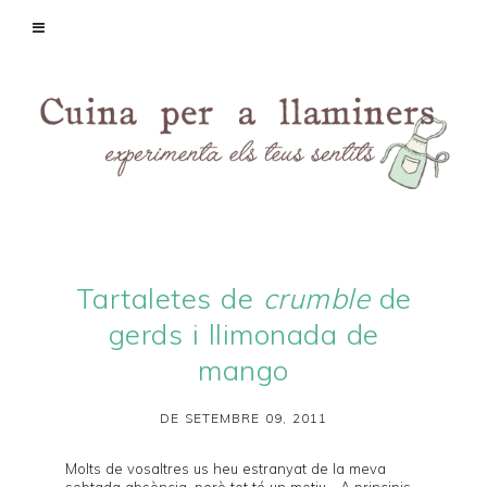
Tartaletes de
crumble
de
gerds i llimonada de
mango
DE SETEMBRE 09, 2011
Molts de vosaltres us heu estranyat de la meva
sobtada absència, però tot té un motiu... A principis