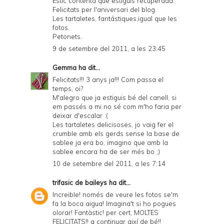
Estic contenta que estiguis recuperada.
Felicitats per l'aniversari del blog.
Les tartaletes, fantástiques,igual que les
fotos.
Petonets.
9 de setembre del 2011, a les 23:45
Gemma
ha dit...
Felicitats!!! 3 anys ja!!! Com passa el
temps, oi?
M'alegro que ja estiguis bé del canell, si
em passés a mi no sé com m'ho faria per
deixar d'escalar :(
Les tartaletes delicisoses, jo vaig fer el
crumble amb els gerds sense la base de
sablee ja era bo, imagino que amb la
sablee encara ha de ser més bo ;)
10 de setembre del 2011, a les 7:14
trifasic de baileys
ha dit...
Increible! només de veure les fotos se'm
fa la boca aigua! Imagina't si ho pogues
olorar! Fantàstic! per cert, MOLTES
FELICITATS!! a continuar així de bé!!