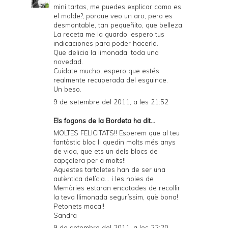
D
mini tartas, me puedes explicar como es
el molde?, porque veo un aro, pero es
F
desmontable, tan pequeñito, que belleza.
La receta me la guardo, espero tus
indicaciones para poder hacerla.
Que delicia la limonada, toda una
novedad.
Cuidate mucho, espero que estés
realmente recuperada del esguince.
Un beso.
9 de setembre del 2011, a les 21:52
Els fogons de la Bordeta
ha dit...
MOLTES FELICITATS!! Esperem que al teu
fantàstic bloc li quedin molts més anys
de vida, que ets un dels blocs de
capçalera per a molts!!
Aquestes tartaletes han de ser una
autèntica delícia... i les noies de
Memòries estaran encatades de recollir
la teva llimonada seguríssim, què bona!
Petonets maca!!
Sandra
9 de setembre del 2011, a les 22:20