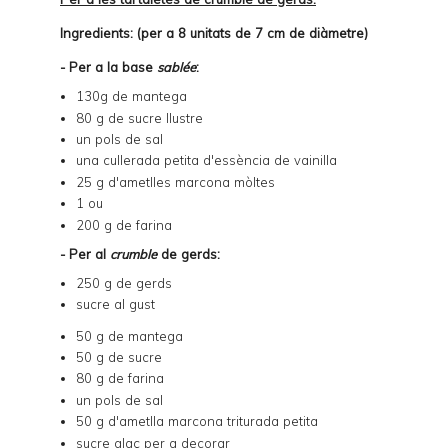
Ingredients: (per a 8 unitats de 7 cm de diàmetre)
- Per a la base
sablée
:
130g de mantega
80 g de sucre llustre
un pols de sal
una cullerada petita d'essència de vainilla
25 g d'ametlles marcona mòltes
1 ou
200 g de farina
- Per al
crumble
de gerds:
250 g de gerds
sucre al gust
50 g de mantega
50 g de sucre
80 g de farina
un pols de sal
50 g d'ametlla marcona triturada petita
sucre glaç per a decorar