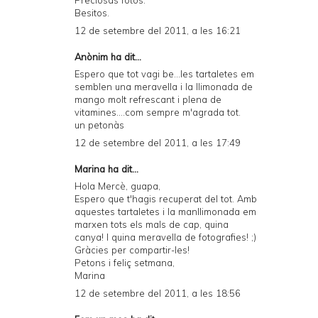
Preciosas fotos.
Besitos.
12 de setembre del 2011, a les 16:21
Anònim ha dit...
Espero que tot vagi be...les tartaletes em
semblen una meravella i la llimonada de
mango molt refrescant i plena de
vitamines....com sempre m'agrada tot.
un petonàs
12 de setembre del 2011, a les 17:49
Marina
ha dit...
Hola Mercè, guapa,
Espero que t'hagis recuperat del tot. Amb
aquestes tartaletes i la manllimonada em
marxen tots els mals de cap, quina
canya! I quina meravella de fotografies! ;)
Gràcies per compartir-les!
Petons i feliç setmana,
Marina
12 de setembre del 2011, a les 18:56