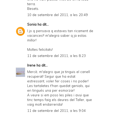
terra.
Besets.
10 de setembre del 2011, a les 20:49
Sonia
ha dit...
I jo q pensava q estaves tan ricament de
vacances!! m'alegra saber q ja estas
millor!
Moltes felicitats!
11 de setembre del 2011, a les 8:23
Irene
ha dit...
Mercè, m'alegro que ja tinguis el canell
recuperat! Segur que ha estat
estressant, voler fer coses i no poder!
Les tartaletes t'han quedat genials, qui
en tingués una per esmorzar!
A veure si em poso les piles i avui que
tinc temps faig els deures del Taller, que
vaig molt endarrerida!
11 de setembre del 2011, a les 9:04