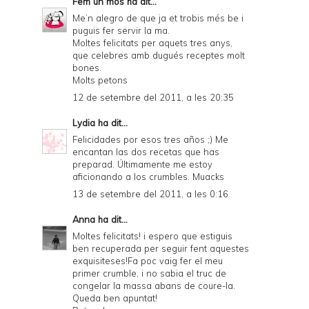
Fem un mos
ha dit...
Me’n alegro de que ja et trobis més be i
puguis fer servir la ma.
Moltes felicitats per aquets tres anys,
que celebres amb dugués receptes molt
bones.
Molts petons
12 de setembre del 2011, a les 20:35
Lydia
ha dit...
Felicidades por esos tres años ;) Me
encantan las dos recetas que has
preparad. Últimamente me estoy
aficionando a los crumbles. Muacks
13 de setembre del 2011, a les 0:16
Anna
ha dit...
Moltes felicitats! i espero que estiguis
ben recuperada per seguir fent aquestes
exquisiteses!Fa poc vaig fer el meu
primer crumble, i no sabia el truc de
congelar la massa abans de coure-la.
Queda ben apuntat!