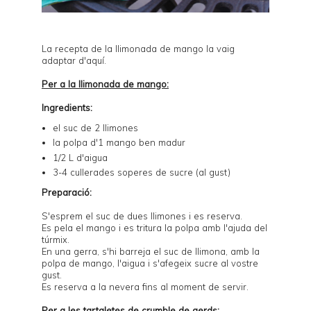
La recepta de la llimonada de mango la vaig
adaptar d'
aquí
.
Per a la llimonada de mango:
Ingredients:
el suc de 2 llimones
la polpa d'1 mango ben madur
1/2 L d'aigua
3-4 cullerades soperes de sucre (al gust)
Preparació:
S'esprem el suc de dues llimones i es reserva.
Es pela el mango i es tritura la polpa amb l'ajuda del
túrmix.
En una gerra, s'hi barreja el suc de llimona, amb la
polpa de mango, l'aigua i s'afegeix sucre al vostre
gust.
Es reserva a la nevera fins al moment de servir.
Per a les tartaletes de crumble de gerds: