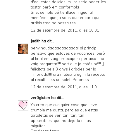
d'aquestes delícies, millor seria poder-les
tastar però em conformo!;)
Si et sembla bé t'enllacem igual al
memòries que ja saps que encara que
arribis tard no passa res!!
12 de setembre del 2011, a les 10:31
Judith
ha dit...
benvingudaaaaaaaaaaaa! al principi
pensava que estaves de vacances, però
al final em vaig preocupar i per això t'ho
vaig preguntar!!!! sort que ja estás bé!!! ,)
felicitats pels 3 anys i gràcies per la
llimonada!!!! ara mateix afegim la recepta
al recull!!!! ets un solet. Petonets
12 de setembre del 2011, a les 11:01
zer0gluten
ha dit...
Yo creo que cualquier cosa que lleve
crumble me gusta, pero es que estas
tartaletas se ven tan, tan, tan
apetecibles, que no dejaría ni las
miguitas.