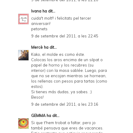
Ivana
ha dit...
cuida't molt!! i felicitats pel tercer
aniversari!
petonets
9 de setembre del 2011, a les 22:45
Mercè
ha dit...
Kako, el molde es como
éste
.
Colocas los aros encima de un silpat o
papel de horno y los recubres (su
interior) con la masa sablée. Luego, para
que no se encojan mientras se hornean,
los rellenas con pesos para tartas (como
estos
).
Si tienes más dudas, ya sabes. ;)
Besos!
9 de setembre del 2011, a les 23:16
GEMMA
ha dit...
Si que t'hem trobat a faltar, pero jo
també pensava que eres de vacances.