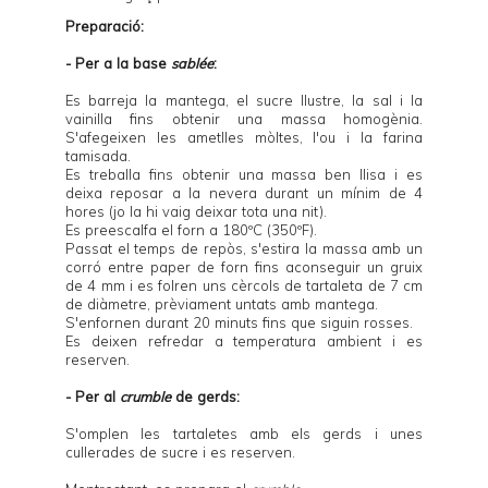
Preparació:
- Per a la base
sablée
:
Es barreja la mantega, el sucre llustre, la sal i la
vainilla fins obtenir una massa homogènia.
S'afegeixen les ametlles mòltes, l'ou i la farina
tamisada.
Es treballa fins obtenir una massa ben llisa i es
deixa reposar a la nevera durant un mínim de 4
hores (jo la hi vaig deixar tota una nit).
Es preescalfa el forn a 180ºC (350ºF).
Passat el temps de repòs, s'estira la massa amb un
corró entre paper de forn fins aconseguir un gruix
de 4 mm i es folren uns cèrcols de tartaleta de 7 cm
de diàmetre, prèviament untats amb mantega.
S'enfornen durant 20 minuts fins que siguin rosses.
Es deixen refredar a temperatura ambient i es
reserven.
- Per al
crumble
de gerds:
S'omplen les tartaletes amb els gerds i unes
cullerades de sucre i es reserven.