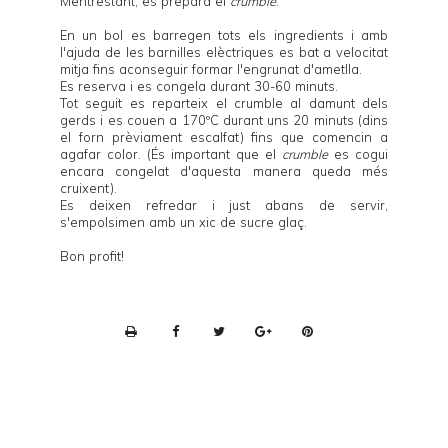
Mentrestant, es prepara el
crumble
.
En un bol es barregen tots els ingredients i amb
l'ajuda de les barnilles elèctriques es bat a velocitat
mitja fins aconseguir formar l'engrunat d'ametlla.
Es reserva i es congela durant 30-60 minuts.
Tot seguit es reparteix el crumble al damunt dels
gerds i es couen a 170ºC durant uns 20 minuts (dins
el forn prèviament escalfat) fins que comencin a
agafar color. (És important que el
crumble
es cogui
encara congelat d'aquesta manera queda més
cruixent).
Es deixen refredar i just abans de servir,
s'empolsimen amb un xic de sucre glaç.
Bon profit!
P
r
i
n
t