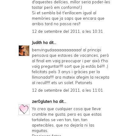
d'aquestes delícies, millor seria poder-les
tastar però em conformo!;)
Si et sembla bé t'enllacem igual al
memòries que ja saps que encara que
arribis tard no passa res!!
12 de setembre del 2011, a les 10:31
Judith
ha dit...
benvingudaaaaaaaaaaaa! al principi
pensava que estaves de vacances, però
al final em vaig preocupar i per això t'ho
vaig preguntar!!!! sort que ja estás bé!!! ,)
felicitats pels 3 anys i gràcies per la
llimonada!!!! ara mateix afegim la recepta
al recull!!!! ets un solet. Petonets
12 de setembre del 2011, a les 11:01
zer0gluten
ha dit...
Yo creo que cualquier cosa que lleve
crumble me gusta, pero es que estas
tartaletas se ven tan, tan, tan
apetecibles, que no dejaría ni las
miguitas.