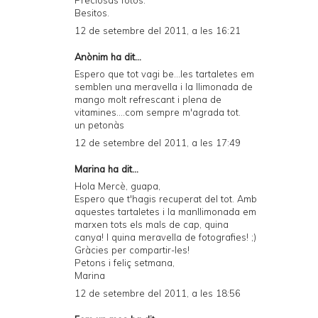
Preciosas fotos.
Besitos.
12 de setembre del 2011, a les 16:21
Anònim ha dit...
Espero que tot vagi be...les tartaletes em
semblen una meravella i la llimonada de
mango molt refrescant i plena de
vitamines....com sempre m'agrada tot.
un petonàs
12 de setembre del 2011, a les 17:49
Marina
ha dit...
Hola Mercè, guapa,
Espero que t'hagis recuperat del tot. Amb
aquestes tartaletes i la manllimonada em
marxen tots els mals de cap, quina
canya! I quina meravella de fotografies! ;)
Gràcies per compartir-les!
Petons i feliç setmana,
Marina
12 de setembre del 2011, a les 18:56