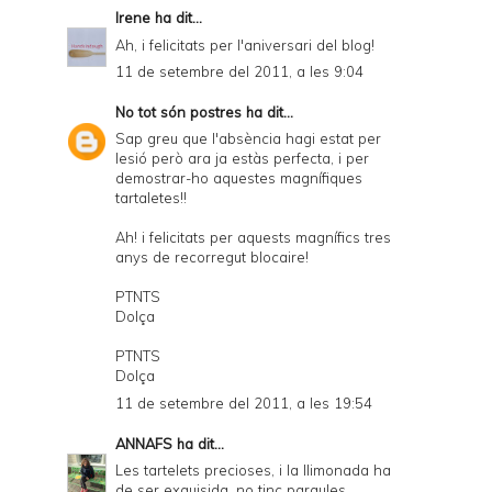
Irene
ha dit...
Ah, i felicitats per l'aniversari del blog!
11 de setembre del 2011, a les 9:04
No tot són postres
ha dit...
Sap greu que l'absència hagi estat per
lesió però ara ja estàs perfecta, i per
demostrar-ho aquestes magnífiques
tartaletes!!
Ah! i felicitats per aquests magnífics tres
anys de recorregut blocaire!
PTNTS
Dolça
PTNTS
Dolça
11 de setembre del 2011, a les 19:54
ANNAFS
ha dit...
Les tartelets precioses, i la llimonada ha
de ser exquisida, no tinc paraules.