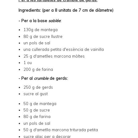
Ingredients: (per a 8 unitats de 7 cm de diàmetre)
- Per a la base
sablée
:
130g de mantega
80 g de sucre llustre
un pols de sal
una cullerada petita d'essència de vainilla
25 g d'ametlles marcona mòltes
1 ou
200 g de farina
- Per al
crumble
de gerds:
250 g de gerds
sucre al gust
50 g de mantega
50 g de sucre
80 g de farina
un pols de sal
50 g d'ametlla marcona triturada petita
sucre glaç per a decorar