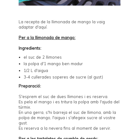
La recepta de la llimonada de mango la vaig
adaptar d'
aquí
.
Per a la llimonada de mango:
Ingredients:
el suc de 2 llimones
la polpa d'1 mango ben madur
1/2 L d'aigua
3-4 cullerades soperes de sucre (al gust)
Preparació:
S'esprem el suc de dues llimones i es reserva.
Es pela el mango i es tritura la polpa amb l'ajuda del
túrmix.
En una gerra, s'hi barreja el suc de llimona, amb la
polpa de mango, l'aigua i s'afegeix sucre al vostre
gust.
Es reserva a la nevera fins al moment de servir.
Per a les tartaletes de crumble de gerds: