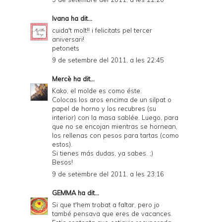
Ivana
ha dit...
cuida't molt!! i felicitats pel tercer
aniversari!
petonets
9 de setembre del 2011, a les 22:45
Mercè
ha dit...
Kako, el molde es como
éste
.
Colocas los aros encima de un silpat o
papel de horno y los recubres (su
interior) con la masa sablée. Luego, para
que no se encojan mientras se hornean,
los rellenas con pesos para tartas (como
estos
).
Si tienes más dudas, ya sabes. ;)
Besos!
9 de setembre del 2011, a les 23:16
GEMMA
ha dit...
Si que t'hem trobat a faltar, pero jo
també pensava que eres de vacances.