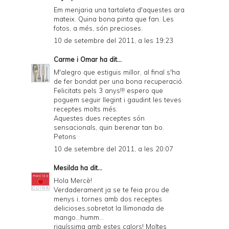
Em menjaria una tartaleta d'aquestes ara
mateix. Quina bona pinta que fan. Les
fotos, a més, són precioses.
10 de setembre del 2011, a les 19:23
Carme i Omar
ha dit...
M'alegro que estiguis millor, al final s'ha
de fer bondat per una bona recuperació.
Felicitats pels 3 anys!!! espero que
poguem seguir llegint i gaudint les teves
receptes molts més.
Aquestes dues receptes són
sensacionals, quin berenar tan bo.
Petons
10 de setembre del 2011, a les 20:07
Mesilda
ha dit...
Hola Mercè!
Verdaderament ja se te feia prou de
menys i, tornes amb dos receptes
delicioses,sobretot la llimonada de
mango...humm...
riquíssima amb estes calors! Moltes