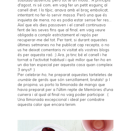
d'agost, ni sé com, em vaig fer un petit esguinç al
canell dret. I lo típic, anava amb el braç embolicat,
intentant no fer-lo servir massa. Però una que és
inquieta de mena, no es podia estar sense fer res...
Així que els dies passaven i el canell continuava
fent de les seves fins que al final, em vaig veure
obligada a complir estrictament el repòs per
recuperar-me del tot. Per tant, si durant aquestes
últimes setmanes no he publicat cap recepta, o no
us he deixat comentaris ni visitat els vostres blogs
és per aquesta raó. ;) Ara, ja tinc bé el canell i he
tornat a l'activitat habitual i què millor que fer-ho en
un dia tan especial per aquesta casa quan compleix
3 anys!! :)
Per celebrar-ho, he preparat aquestes tarteletes de
crumble
de gerds que són senzillament, brutals! :p I
de propina, us porto la llimonada de mango que
havia preparat per a l'últim repte de
Memòries d'una
cuinera
i al qual al final no vaig poder participar. :(
Una llimonada excepcional i ideal per combatre
aquesta calor que encara tenim.