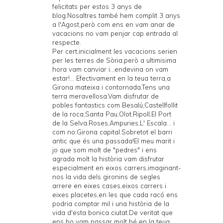
felicitats per estos 3 anys de
blog.Nosaltres també hem complit 3 anys
a l'Agost,però com ens en vam anar de
vacacions no vam penjar cap entrada al
respecte.
Per cert,inicialment les vacacions serien
per les terres de Sòria,però a ultimisima
hora vam canviar i...endevina on vam
estar!... Efectivament en la teua terra,a
Girona mateixa i contornada.Tens una
terra meravellosa.Vam disfrutar de
pobles fantastics com Besalú,Castellfollit
de la roca,Santa Pau,Olot,Ripoll,El Port
de la Selva,Roses,Ampuries,L' Escala... i
com no:Girona capital.Sobretot el barri
antic que és una passada!El meu marit i
jo que som molt de "pedres" i ens
agrada molt la història vam disfrutar
especialment en eixos carrers,imaginant-
nos la vida dels gironins de segles
arrere en eixes cases,eixos carrers i
eixes placetes,en les que cada racó ens
podria comptar mil i una història de la
vida d'esta bonica ciutat.De veritat que
ens ho vam passar molt bé en la teua