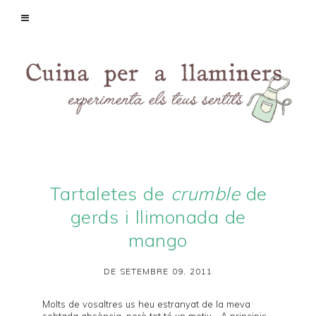
Tartaletes de
crumble
de
gerds i llimonada de
mango
DE SETEMBRE 09, 2011
Molts de vosaltres us heu estranyat de la meva
sobtada absència, però tot té un motiu... A principis