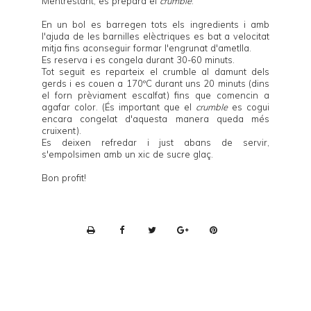
Mentrestant, es prepara el
crumble
.
En un bol es barregen tots els ingredients i amb
l'ajuda de les barnilles elèctriques es bat a velocitat
mitja fins aconseguir formar l'engrunat d'ametlla.
Es reserva i es congela durant 30-60 minuts.
Tot seguit es reparteix el crumble al damunt dels
gerds i es couen a 170ºC durant uns 20 minuts (dins
el forn prèviament escalfat) fins que comencin a
agafar color. (És important que el
crumble
es cogui
encara congelat d'aquesta manera queda més
cruixent).
Es deixen refredar i just abans de servir,
s'empolsimen amb un xic de sucre glaç.
Bon profit!
P
r
i
n
t