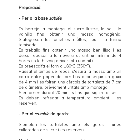
Preparació:
- Per a la base
sablée
:
Es barreja la mantega, el sucre llustre, la sal i la
vainilla fins obtenir una massa homogènia.
S'afegeixen les ametlles mòltes, l'ou i la farina
tamisada.
Es treballa fins obtenir una massa ben llisa i es
deixa reposar a la nevera durant un mínim de 4
hores (jo la hi vaig deixar tota una nit).
Es preescalfa el forn a 180ºC (350ºF).
Passat el temps de repòs, s'estira la massa amb un
corró entre paper de forn fins aconseguir un gruix
de 4 mm i es folren uns cèrcols de tartaleta de 7 cm
de diàmetre, prèviament untats amb mantega.
S'enfornen durant 20 minuts fins que siguin rosses.
Es deixen refredar a temperatura ambient i es
reserven.
- Per al
crumble
de gerds:
S'omplen les tartaletes amb els gerds i unes
cullerades de sucre i es reserven.