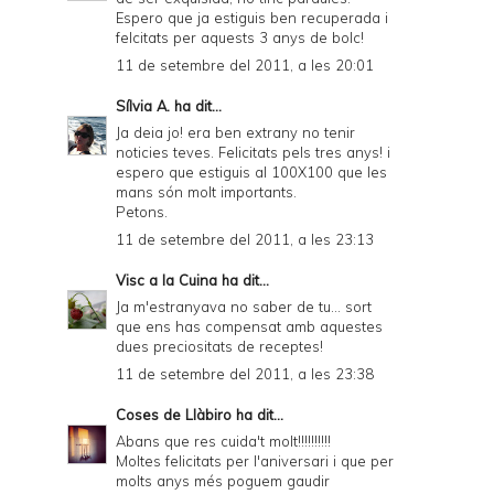
Espero que ja estiguis ben recuperada i
felcitats per aquests 3 anys de bolc!
11 de setembre del 2011, a les 20:01
Sílvia A.
ha dit...
Ja deia jo! era ben extrany no tenir
noticies teves. Felicitats pels tres anys! i
espero que estiguis al 100X100 que les
mans són molt importants.
Petons.
11 de setembre del 2011, a les 23:13
Visc a la Cuina
ha dit...
Ja m'estranyava no saber de tu... sort
que ens has compensat amb aquestes
dues preciositats de receptes!
11 de setembre del 2011, a les 23:38
Coses de Llàbiro
ha dit...
Abans que res cuida't molt!!!!!!!!!!
Moltes felicitats per l'aniversari i que per
molts anys més poguem gaudir