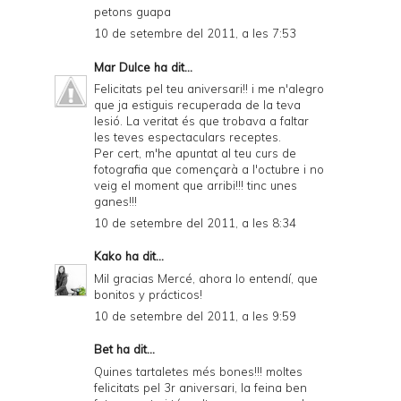
petons guapa
10 de setembre del 2011, a les 7:53
Mar Dulce
ha dit...
Felicitats pel teu aniversari!! i me n'alegro
que ja estiguis recuperada de la teva
lesió. La veritat és que trobava a faltar
les teves espectaculars receptes.
Per cert, m'he apuntat al teu curs de
fotografia que començarà a l'octubre i no
veig el moment que arribi!!! tinc unes
ganes!!!
10 de setembre del 2011, a les 8:34
Kako
ha dit...
Mil gracias Mercé, ahora lo entendí, que
bonitos y prácticos!
10 de setembre del 2011, a les 9:59
Bet
ha dit...
Quines tartaletes més bones!!! moltes
felicitats pel 3r aniversari, la feina ben