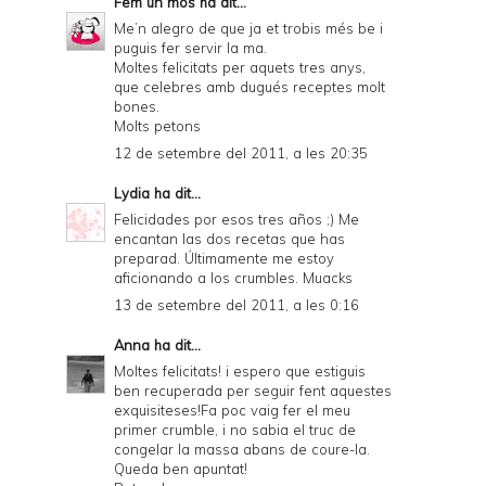
Fem un mos
ha dit...
Me’n alegro de que ja et trobis més be i
puguis fer servir la ma.
Moltes felicitats per aquets tres anys,
que celebres amb dugués receptes molt
bones.
Molts petons
12 de setembre del 2011, a les 20:35
Lydia
ha dit...
Felicidades por esos tres años ;) Me
encantan las dos recetas que has
preparad. Últimamente me estoy
aficionando a los crumbles. Muacks
13 de setembre del 2011, a les 0:16
Anna
ha dit...
Moltes felicitats! i espero que estiguis
ben recuperada per seguir fent aquestes
exquisiteses!Fa poc vaig fer el meu
primer crumble, i no sabia el truc de
congelar la massa abans de coure-la.
Queda ben apuntat!