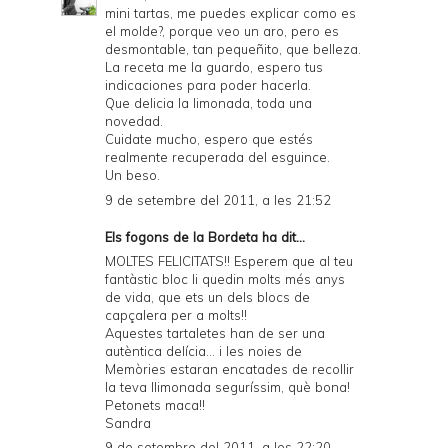
D
mini tartas, me puedes explicar como es
el molde?, porque veo un aro, pero es
F
desmontable, tan pequeñito, que belleza.
La receta me la guardo, espero tus
indicaciones para poder hacerla.
Que delicia la limonada, toda una
novedad.
Cuidate mucho, espero que estés
realmente recuperada del esguince.
Un beso.
9 de setembre del 2011, a les 21:52
Els fogons de la Bordeta
ha dit...
MOLTES FELICITATS!! Esperem que al teu
fantàstic bloc li quedin molts més anys
de vida, que ets un dels blocs de
capçalera per a molts!!
Aquestes tartaletes han de ser una
autèntica delícia... i les noies de
Memòries estaran encatades de recollir
la teva llimonada seguríssim, què bona!
Petonets maca!!
Sandra
9 de setembre del 2011, a les 22:20