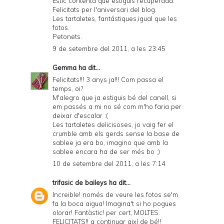
Estic contenta que estiguis recuperada.
Felicitats per l'aniversari del blog.
Les tartaletes, fantástiques,igual que les
fotos.
Petonets.
9 de setembre del 2011, a les 23:45
Gemma
ha dit...
Felicitats!!! 3 anys ja!!! Com passa el
temps, oi?
M'alegro que ja estiguis bé del canell, si
em passés a mi no sé com m'ho faria per
deixar d'escalar :(
Les tartaletes delicisoses, jo vaig fer el
crumble amb els gerds sense la base de
sablee ja era bo, imagino que amb la
sablee encara ha de ser més bo ;)
10 de setembre del 2011, a les 7:14
trifasic de baileys
ha dit...
Increible! només de veure les fotos se'm
fa la boca aigua! Imagina't si ho pogues
olorar! Fantàstic! per cert, MOLTES
FELICITATS!! a continuar així de bé!!