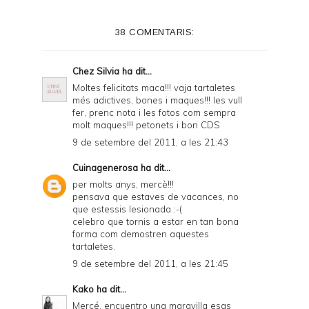
e
38 COMENTARIS:
r
F
Chez Silvia
ha dit...
r
Moltes felicitats maca!!! vaja tartaletes
més adictives, bones i maques!!! les vull
i
fer, prenc nota i les fotos com sempra
e
molt maques!!! petonets i bon CDS
9 de setembre del 2011, a les 21:43
n
d
Cuinagenerosa
ha dit...
per molts anys, mercè!!!
l
pensava que estaves de vacances, no
y
que estessis lesionada :-(
celebro que tornis a estar en tan bona
a
forma com demostren aquestes
tartaletes.
n
9 de setembre del 2011, a les 21:45
d
Kako
ha dit...
P
Mercé, encuentro una maravilla esas