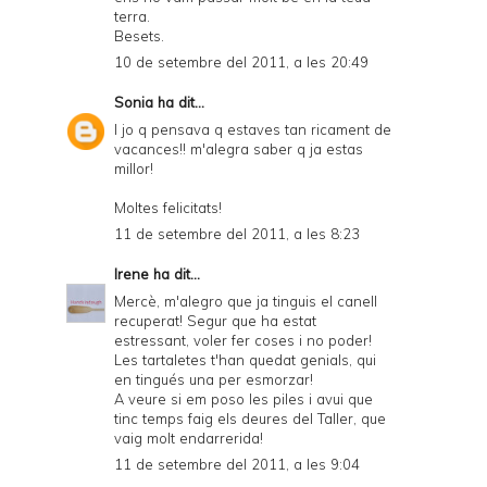
terra.
Besets.
10 de setembre del 2011, a les 20:49
Sonia
ha dit...
I jo q pensava q estaves tan ricament de
vacances!! m'alegra saber q ja estas
millor!
Moltes felicitats!
11 de setembre del 2011, a les 8:23
Irene
ha dit...
Mercè, m'alegro que ja tinguis el canell
recuperat! Segur que ha estat
estressant, voler fer coses i no poder!
Les tartaletes t'han quedat genials, qui
en tingués una per esmorzar!
A veure si em poso les piles i avui que
tinc temps faig els deures del Taller, que
vaig molt endarrerida!
11 de setembre del 2011, a les 9:04