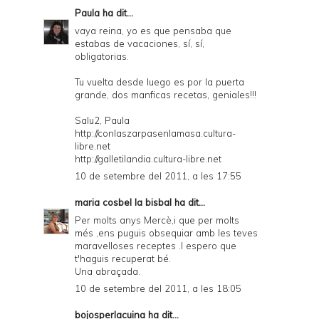
Paula
ha dit...
vaya reina, yo es que pensaba que
estabas de vacaciones, sí, sí,
obligatorias.
Tu vuelta desde luego es por la puerta
grande, dos manficas recetas, geniales!!!
Salu2, Paula
http://conlaszarpasenlamasa.cultura-
libre.net
http://galletilandia.cultura-libre.net
10 de setembre del 2011, a les 17:55
maria cosbel la bisbal
ha dit...
Per molts anys Mercè,i que per molts
més ,ens puguis obsequiar amb les teves
maravelloses receptes .I espero que
t'haguis recuperat bé.
Una abraçada.
10 de setembre del 2011, a les 18:05
bojosperlacuina
ha dit...