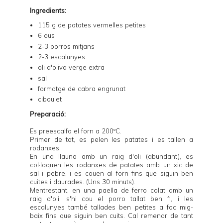
Ingredients:
115 g de patates vermelles petites
6 ous
2-3 porros mitjans
2-3 escalunyes
oli d'oliva verge extra
sal
formatge de cabra engrunat
ciboulet
Preparació:
Es preescalfa el forn a 200ºC.
Primer de tot, es pelen les patates i es tallen a
rodanxes.
En una llauna amb un raig d'oli (abundant), es
col·loquen les rodanxes de patates amb un xic de
sal i pebre, i es couen al forn fins que siguin ben
cuites i daurades. (Uns 30 minuts).
Mentrestant, en una paella de ferro colat amb un
raig d'oli, s'hi cou el porro tallat ben fi, i les
escalunyes també tallades ben petites a foc mig-
baix fins que siguin ben cuits. Cal remenar de tant