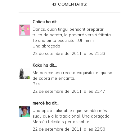
43 COMENTARIS:
r
F
Catieu
ha dit...
r
Doncs, quan tingui pensant preparar
truita de patata, la provaré versió frittata.
i
Té una pinta exquisita....Uhmmm...
e
Una abraçada
22 de setembre del 2011, a les 21:33
n
d
Kako
ha dit...
Me parece una receta exquisita, el queso
l
de cabra me encanta.
y
Bss
22 de setembre del 2011, a les 21:47
a
n
mercè
ha dit...
Una opció saludable i que sembla més
d
suau que a la tradicional. Una abraçada
P
Mercè i felicitats per dissabte!
22 de setembre del 2011, a les 22:50
D
F