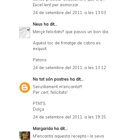
Excel.lent per esmorzar.
24 de setembre del 2011, a les 13:03
Neus
ha dit...
Merçè felicitats!! que passis un bon dia...
Aquest toc de frmatge de cabra es
exqusit.
Petons
24 de setembre del 2011, a les 13:12
No tot són postres
ha dit...
Senzillament m'encanta!!!
Per cert, felicitats!
PTNTS
Dolça
24 de setembre del 2011, a les 19:15
Margarida
ha dit...
M'encanta aquesta recepta i la seva