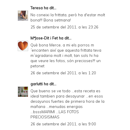
Teresa
ha dit...
No coneixi la frittata, però ha d'estar molt
bona!!! Bona setmana!
25 de setembre del 2011, a les 23:26
MªJose-Dit i Fet
ha dit...
Què bona Merce, a mi els porros m
´encanten així que aquesta frittata teva
m´agradaria molt i molt, tan sols hi ha
que veure les fotos, són precioses!!! un
petonet
26 de setembre del 2011, a les 1:20
garlutti
ha dit...
Que bueno se ve todo ...esta receta es
ideal tambien para desayunar ...en esos
desayunos fuertes de primera hora de la
mañana ...menudas energias
...bsssMARIMI ...LAS FOTOS
PRECIOSISIMAS
26 de setembre del 2011, a les 9:00