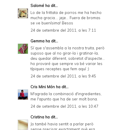
Salomé
ha dit...
Lo de la frittata de porros me ha hecho
mucha gracia.... jeje... Fuera de bromas
se ve buenísima! Besos
24 de setembre del 2011, a les 7:11
Gemma
ha dit...
Sí que s'assembla a la nostra truita, però
suposo que al no girar-la i gratinar-la,
deu quedar diferent, sobretot d'aspecte...
ho provaré que sempre va bé variar les
típiques receptes que fem aquí ;)
24 de setembre del 2011, a les 9:45
Cris Mini Món
ha dit...
M'agrada la combinació d'ingredientes,
me l'apunto que ha de ser molt bona.
24 de setembre del 2011, a les 10:47
Cristina
ha dit...
Jo també havia sentit a parlar però
sense precisar exactament què era...