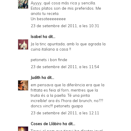
Ayyyy, qué cosa más rica y sencilla.
Estos platos son de mis preferidos. Me
anoto tu receta.
Un besoteeeeeeee
23 de setembre del 2011, a les 10:31
Isabel
ha dit...
Ja la tinc apuntada, amb lo que agrada la
cuina italiana a casa !!
petonets i bon finde
23 de setembre del 2011, a les 11:54
Judith
ha dit...
em pensava que la diferència era que la
frittata es feia al forn, mentres que la
truita és a la paella. Té una pinta
increíble! ara és l'hora del brunch, no???
doncs vinc!!! petonets guapa
23 de setembre del 2011, a les 12:11
Coses de Llàbiro
ha dit...
Tingui el nom que tingui ha d'estar igual