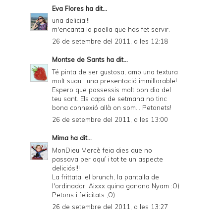
Eva Flores
ha dit...
una delicia!!!
m'encanta la paella que has fet servir.
26 de setembre del 2011, a les 12:18
Montse de Sants
ha dit...
Té pinta de ser gustosa, amb una textura
molt suau i una presentació immillorable!
Espero que passessis molt bon dia del
teu sant. Els caps de setmana no tinc
bona connexió allà on som... Petonets!
26 de setembre del 2011, a les 13:00
Mima
ha dit...
MonDieu Mercè feia dies que no
passava per aquí i tot te un aspecte
deliciós!!!
La frittata, el brunch, la pantalla de
l'ordinador. Aixxx quina ganona Nyam :O)
Petons i felicitats ;O)
26 de setembre del 2011, a les 13:27