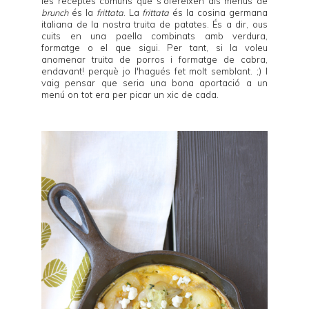
les receptes comuns que s'ofereixen als menús de
brunch
és la
frittata
. La
frittata
és la cosina germana
italiana de la nostra truita de patates. És a dir, ous
cuits en una paella combinats amb verdura,
formatge o el que sigui. Per tant, si la voleu
anomenar truita de porros i formatge de cabra,
endavant! perquè jo l'hagués fet molt semblant. ;) I
vaig pensar que seria una bona aportació a un
menú on tot era per picar un xic de cada.