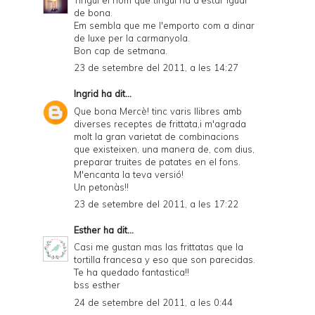
de bona.
Em sembla que me l'emporto com a dinar
de luxe per la carmanyola.
Bon cap de setmana.
23 de setembre del 2011, a les 14:27
Ingrid
ha dit...
Que bona Mercè! tinc varis llibres amb
diverses receptes de frittata,i m'agrada
molt la gran varietat de combinacions
que existeixen, una manera de, com dius,
preparar truites de patates en el fons.
M'encanta la teva versió!
Un petonàs!!
23 de setembre del 2011, a les 17:22
Esther
ha dit...
Casi me gustan mas las frittatas que la
tortilla francesa y eso que son parecidas.
Te ha quedado fantastica!!
bss esther
24 de setembre del 2011, a les 0:44