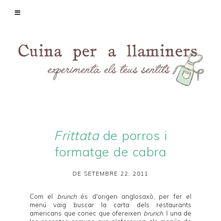
Frittata
de porros i
formatge de cabra
DE SETEMBRE 22, 2011
Com el
brunch
és d'origen anglosaxò, per fer el
menú vaig buscar la carta dels restaurants
americans que conec que ofereixen
brunch
. I una de