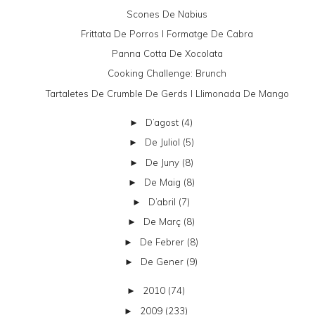
Scones De Nabius
Frittata De Porros I Formatge De Cabra
Panna Cotta De Xocolata
Cooking Challenge: Brunch
Tartaletes De Crumble De Gerds I Llimonada De Mango
D’agost
(4)
►
De Juliol
(5)
►
De Juny
(8)
►
De Maig
(8)
►
D’abril
(7)
►
De Març
(8)
►
De Febrer
(8)
►
De Gener
(9)
►
2010
(74)
►
2009
(233)
►