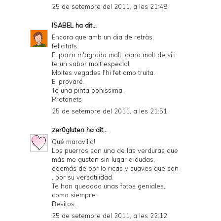
25 de setembre del 2011, a les 21:48
ISABEL
ha dit...
Encara que amb un dia de retràs,
felicitats.
El porro m'agrada molt, dona molt de si i
te un sabor molt especial.
Moltes vegades l'hi fet amb truita.
El provaré.
Te una pinta bonissima.
Pretonets
25 de setembre del 2011, a les 21:51
zer0gluten
ha dit...
Qué maravilla!
Los puerros son una de las verduras que
más me gustan sin lugar a dudas,
además de por lo ricas y suaves que son
, por su versatilidad.
Te han quedado unas fotos geniales,
como siempre.
Besitos.
25 de setembre del 2011, a les 22:12