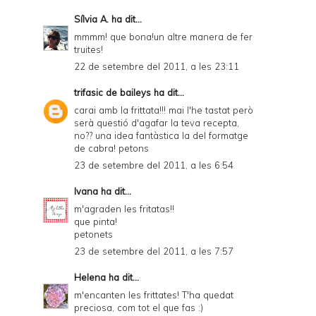
Sílvia A.
ha dit...
mmmm! que bona!un altre manera de fer
truites!
22 de setembre del 2011, a les 23:11
trifasic de baileys
ha dit...
carai amb la frittata!!! mai l'he tastat però
serà questió d'agafar la teva recepta,
no?? una idea fantàstica la del formatge
de cabra! petons
23 de setembre del 2011, a les 6:54
Ivana
ha dit...
m'agraden les fritatas!!
que pinta!
petonets
23 de setembre del 2011, a les 7:57
Helena
ha dit...
m'encanten les frittates! T'ha quedat
preciosa, com tot el que fas :)