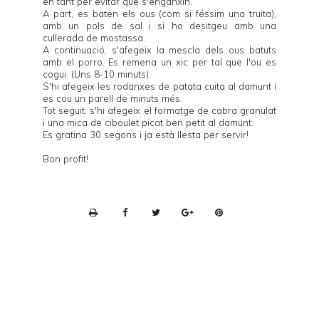
en tant per evitar que s'enganxin.
A part, es baten els ous (com si féssim una truita),
amb un pols de sal i si ho desitgeu amb una
cullerada de mostassa.
A continuació, s'afegeix la mescla dels ous batuts
amb el porro. Es remena un xic per tal que l'ou es
cogui. (Uns 8-10 minuts).
S'hi afegeix les rodanxes de patata cuita al damunt i
es cou un parell de minuts més.
Tot seguit, s'hi afegeix el formatge de cabra granulat
i una mica de ciboulet picat ben petit al damunt.
Es gratina 30 segons i ja està llesta per servir!
Bon profit!
P
r
i
n
t
e