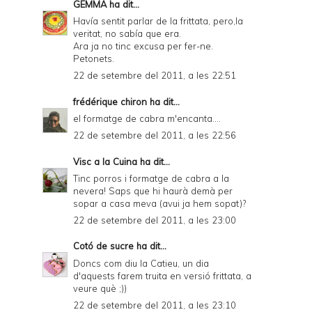
GEMMA
ha dit...
Havía sentit parlar de la frittata, pero,la
veritat, no sabía que era.
Ara ja no tinc excusa per fer-ne.
Petonets.
22 de setembre del 2011, a les 22:51
frédérique chiron
ha dit...
el formatge de cabra m'encanta....
22 de setembre del 2011, a les 22:56
Visc a la Cuina
ha dit...
Tinc porros i formatge de cabra a la
nevera! Saps que hi haurà demà per
sopar a casa meva (avui ja hem sopat)?
22 de setembre del 2011, a les 23:00
Cotó de sucre
ha dit...
Doncs com diu la Catieu, un dia
d'aquests farem truita en versió frittata, a
veure què ;))
22 de setembre del 2011, a les 23:10