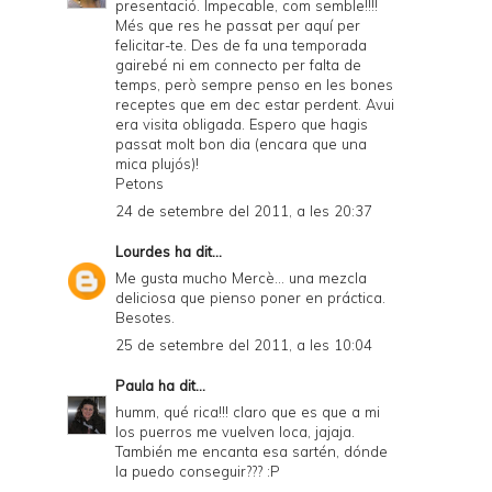
presentació. Impecable, com semble!!!!
Més que res he passat per aquí per
felicitar-te. Des de fa una temporada
gairebé ni em connecto per falta de
temps, però sempre penso en les bones
receptes que em dec estar perdent. Avui
era visita obligada. Espero que hagis
passat molt bon dia (encara que una
mica plujós)!
Petons
24 de setembre del 2011, a les 20:37
Lourdes
ha dit...
Me gusta mucho Mercè... una mezcla
deliciosa que pienso poner en práctica.
Besotes.
25 de setembre del 2011, a les 10:04
Paula
ha dit...
humm, qué rica!!! claro que es que a mi
los puerros me vuelven loca, jajaja.
También me encanta esa sartén, dónde
la puedo conseguir??? :P