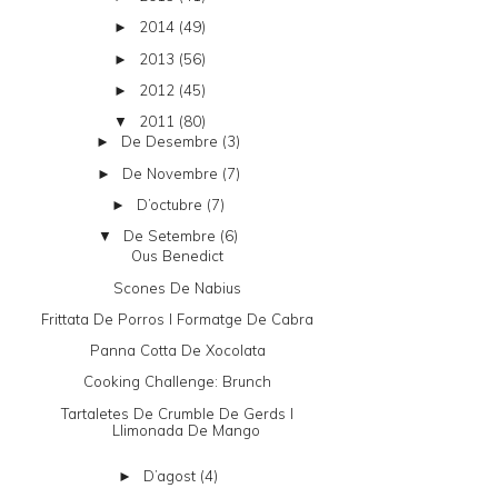
2014
(49)
►
2013
(56)
►
2012
(45)
►
2011
(80)
▼
De Desembre
(3)
►
De Novembre
(7)
►
D’octubre
(7)
►
De Setembre
(6)
▼
Ous Benedict
Scones De Nabius
Frittata De Porros I Formatge De Cabra
Panna Cotta De Xocolata
Cooking Challenge: Brunch
Tartaletes De Crumble De Gerds I
Llimonada De Mango
D’agost
(4)
►