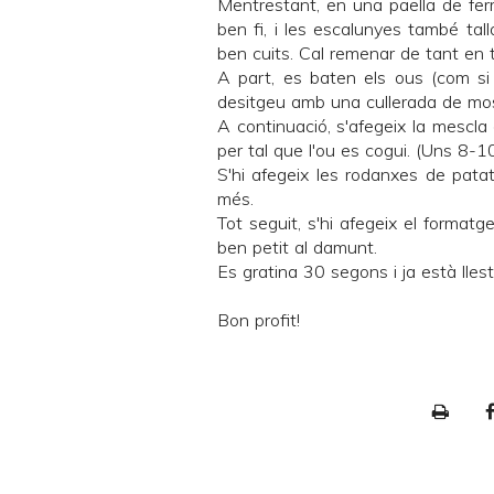
Mentrestant, en una paella de ferro
ben fi, i les escalunyes també tal
ben cuits. Cal remenar de tant en t
A part, es baten els ous (com si 
desitgeu amb una cullerada de mo
A continuació, s'afegeix la mescla
per tal que l'ou es cogui. (Uns 8-1
S'hi afegeix les rodanxes de pata
més.
Tot seguit, s'hi afegeix el formatg
ben petit al damunt.
Es gratina 30 segons i ja està llest
Bon profit!
P
r
i