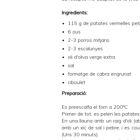
Ingredients:
115 g de patates vermelles pet
6 ous
2-3 porros mitjans
2-3 escalunyes
oli d'oliva verge extra
sal
formatge de cabra engrunat
ciboulet
Preparació:
Es preescalfa el forn a 200ºC.
Primer de tot, es pelen les patates
En una llauna amb un raig d'oli (a
amb un xic de sal i pebre, i es cou
(Uns 30 minuts).