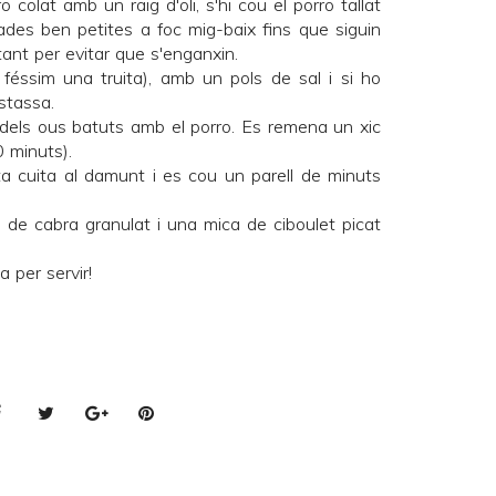
 colat amb un raig d'oli, s'hi cou el porro tallat
lades ben petites a foc mig-baix fins que siguin
ant per evitar que s'enganxin.
féssim una truita), amb un pols de sal i si ho
stassa.
 dels ous batuts amb el porro. Es remena un xic
0 minuts).
ta cuita al damunt i es cou un parell de minuts
e de cabra granulat i una mica de ciboulet picat
a per servir!