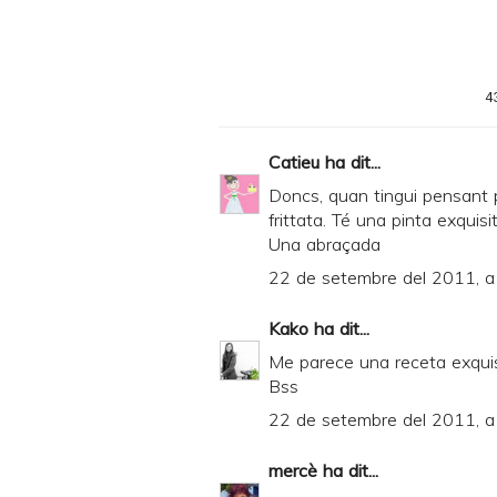
n
t
e
4
r
F
Catieu
ha dit...
r
Doncs, quan tingui pensant p
i
frittata. Té una pinta exquisi
Una abraçada
e
22 de setembre del 2011, a
n
d
Kako
ha dit...
l
Me parece una receta exquis
y
Bss
a
22 de setembre del 2011, a
n
mercè
ha dit...
d