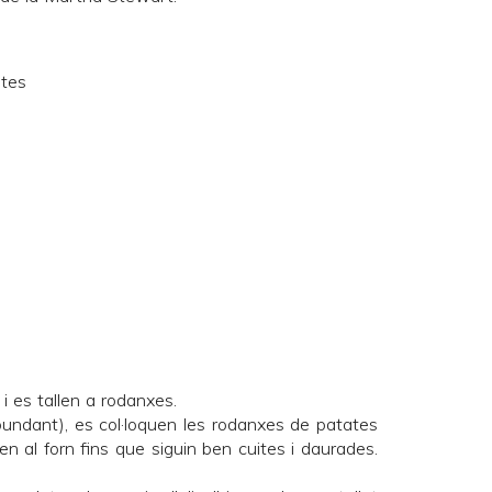
ites
 i es tallen a rodanxes.
bundant), es col·loquen les rodanxes de patates
en al forn fins que siguin ben cuites i daurades.