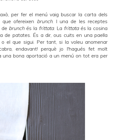
axò, per fer el menú vaig buscar la carta dels
c que ofereixen
brunch
. I una de les receptes
s de
brunch
és la
frittata
. La
frittata
és la cosina
ta de patates. És a dir, ous cuits en una paella
o el que sigui. Per tant, si la voleu anomenar
cabra, endavant! perquè jo l'hagués fet molt
ria una bona aportació a un menú on tot era per