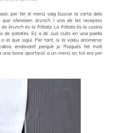
axò, per fer el menú vaig buscar la carta dels
c que ofereixen
brunch
. I una de les receptes
s de
brunch
és la
frittata
. La
frittata
és la cosina
ta de patates. És a dir, ous cuits en una paella
o el que sigui. Per tant, si la voleu anomenar
cabra, endavant! perquè jo l'hagués fet molt
ria una bona aportació a un menú on tot era per