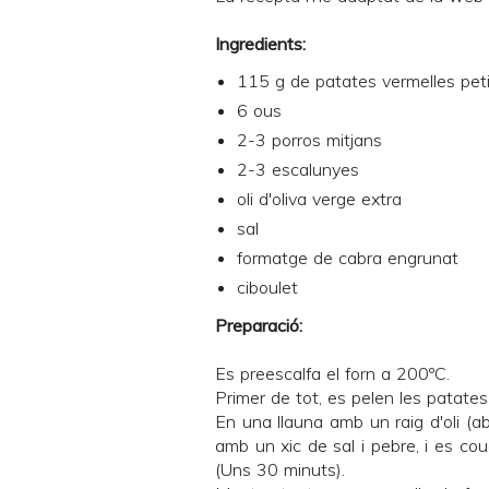
Ingredients:
115 g de patates vermelles pet
6 ous
2-3 porros mitjans
2-3 escalunyes
oli d'oliva verge extra
sal
formatge de cabra engrunat
ciboulet
Preparació:
Es preescalfa el forn a 200ºC.
Primer de tot, es pelen les patates
En una llauna amb un raig d'oli (a
amb un xic de sal i pebre, i es cou
(Uns 30 minuts).