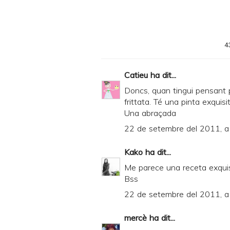
n
t
e
4
r
F
Catieu
ha dit...
r
Doncs, quan tingui pensant p
i
frittata. Té una pinta exquisi
Una abraçada
e
22 de setembre del 2011, a
n
d
Kako
ha dit...
l
Me parece una receta exquis
y
Bss
a
22 de setembre del 2011, a
n
mercè
ha dit...
d