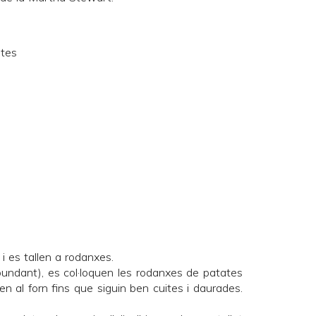
ites
 i es tallen a rodanxes.
bundant), es col·loquen les rodanxes de patates
en al forn fins que siguin ben cuites i daurades.