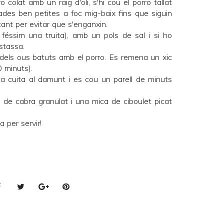
 colat amb un raig d'oli, s'hi cou el porro tallat
lades ben petites a foc mig-baix fins que siguin
ant per evitar que s'enganxin.
féssim una truita), amb un pols de sal i si ho
stassa.
 dels ous batuts amb el porro. Es remena un xic
0 minuts).
ta cuita al damunt i es cou un parell de minuts
e de cabra granulat i una mica de ciboulet picat
a per servir!