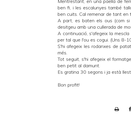
Mentrestant, en una paella de ferro
ben fi, i les escalunyes també tal
ben cuits. Cal remenar de tant en t
A part, es baten els ous (com si 
desitgeu amb una cullerada de mo
A continuació, s'afegeix la mescla
per tal que l'ou es cogui. (Uns 8-1
S'hi afegeix les rodanxes de pata
més.
Tot seguit, s'hi afegeix el formatg
ben petit al damunt.
Es gratina 30 segons i ja està llest
Bon profit!
P
r
i