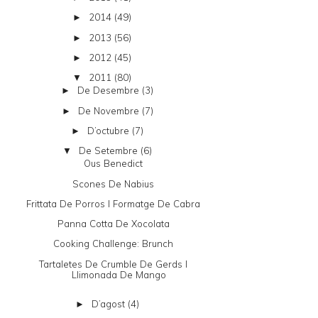
2014
(49)
►
2013
(56)
►
2012
(45)
►
2011
(80)
▼
De Desembre
(3)
►
De Novembre
(7)
►
D’octubre
(7)
►
De Setembre
(6)
▼
Ous Benedict
Scones De Nabius
Frittata De Porros I Formatge De Cabra
Panna Cotta De Xocolata
Cooking Challenge: Brunch
Tartaletes De Crumble De Gerds I
Llimonada De Mango
D’agost
(4)
►