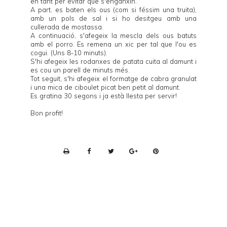
en tant per evitar que s'enganxin.
A part, es baten els ous (com si féssim una truita),
amb un pols de sal i si ho desitgeu amb una
cullerada de mostassa.
A continuació, s'afegeix la mescla dels ous batuts
amb el porro. Es remena un xic per tal que l'ou es
cogui. (Uns 8-10 minuts).
S'hi afegeix les rodanxes de patata cuita al damunt i
es cou un parell de minuts més.
Tot seguit, s'hi afegeix el formatge de cabra granulat
i una mica de ciboulet picat ben petit al damunt.
Es gratina 30 segons i ja està llesta per servir!
Bon profit!
P
r
i
n
t
e