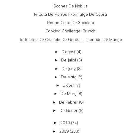
Scones De Nabius
Frittata De Porros I Formatge De Cabra
Panna Cotta De Xocolata
Cooking Challenge: Brunch
Tartaletes De Crumble De Gerds I Llimonada De Mango
D’agost
(4)
►
De Juliol
(5)
►
De Juny
(8)
►
De Maig
(8)
►
D’abril
(7)
►
De Març
(8)
►
De Febrer
(8)
►
De Gener
(9)
►
2010
(74)
►
2009
(233)
►