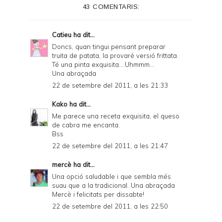
43 COMENTARIS:
r
F
Catieu
ha dit...
r
Doncs, quan tingui pensant preparar
truita de patata, la provaré versió frittata.
i
Té una pinta exquisita....Uhmmm...
e
Una abraçada
22 de setembre del 2011, a les 21:33
n
d
Kako
ha dit...
Me parece una receta exquisita, el queso
l
de cabra me encanta.
y
Bss
22 de setembre del 2011, a les 21:47
a
n
mercè
ha dit...
Una opció saludable i que sembla més
d
suau que a la tradicional. Una abraçada
P
Mercè i felicitats per dissabte!
22 de setembre del 2011, a les 22:50
D
F