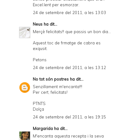
Excel.lent per esmorzar.
24 de setembre del 2011, a les 13:03
Neus
ha dit...
Merçè felicitats!! que passis un bon dia...
Aquest toc de frmatge de cabra es
exqusit.
Petons
24 de setembre del 2011, a les 13:12
No tot són postres
ha dit...
Senzillament m'encanta!!!
Per cert, felicitats!
PTNTS
Dolça
24 de setembre del 2011, a les 19:15
Margarida
ha dit...
M'encanta aquesta recepta i la seva