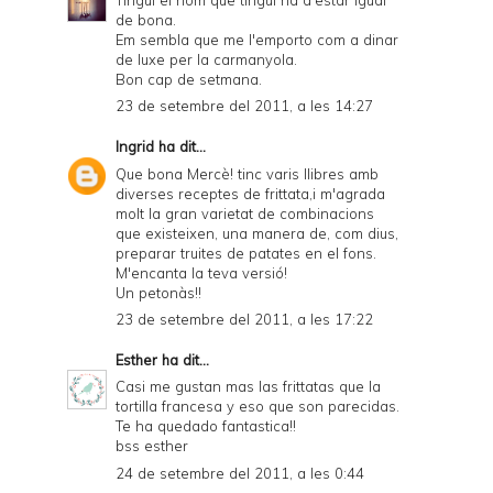
de bona.
Em sembla que me l'emporto com a dinar
de luxe per la carmanyola.
Bon cap de setmana.
23 de setembre del 2011, a les 14:27
Ingrid
ha dit...
Que bona Mercè! tinc varis llibres amb
diverses receptes de frittata,i m'agrada
molt la gran varietat de combinacions
que existeixen, una manera de, com dius,
preparar truites de patates en el fons.
M'encanta la teva versió!
Un petonàs!!
23 de setembre del 2011, a les 17:22
Esther
ha dit...
Casi me gustan mas las frittatas que la
tortilla francesa y eso que son parecidas.
Te ha quedado fantastica!!
bss esther
24 de setembre del 2011, a les 0:44