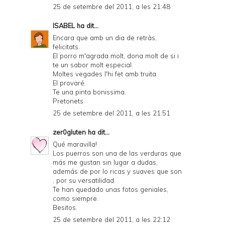
25 de setembre del 2011, a les 21:48
ISABEL
ha dit...
Encara que amb un dia de retràs,
felicitats.
El porro m'agrada molt, dona molt de si i
te un sabor molt especial.
Moltes vegades l'hi fet amb truita.
El provaré.
Te una pinta bonissima.
Pretonets
25 de setembre del 2011, a les 21:51
zer0gluten
ha dit...
Qué maravilla!
Los puerros son una de las verduras que
más me gustan sin lugar a dudas,
además de por lo ricas y suaves que son
, por su versatilidad.
Te han quedado unas fotos geniales,
como siempre.
Besitos.
25 de setembre del 2011, a les 22:12