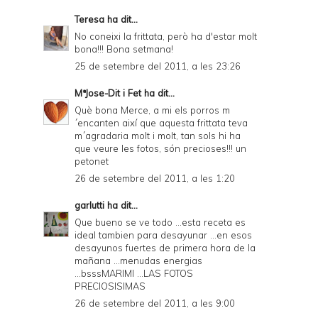
Teresa
ha dit...
No coneixi la frittata, però ha d'estar molt
bona!!! Bona setmana!
25 de setembre del 2011, a les 23:26
MªJose-Dit i Fet
ha dit...
Què bona Merce, a mi els porros m
´encanten així que aquesta frittata teva
m´agradaria molt i molt, tan sols hi ha
que veure les fotos, són precioses!!! un
petonet
26 de setembre del 2011, a les 1:20
garlutti
ha dit...
Que bueno se ve todo ...esta receta es
ideal tambien para desayunar ...en esos
desayunos fuertes de primera hora de la
mañana ...menudas energias
...bsssMARIMI ...LAS FOTOS
PRECIOSISIMAS
26 de setembre del 2011, a les 9:00