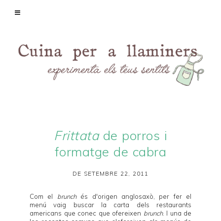
Frittata
de porros i
formatge de cabra
DE SETEMBRE 22, 2011
Com el
brunch
és d'origen anglosaxò, per fer el
menú vaig buscar la carta dels restaurants
americans que conec que ofereixen
brunch
. I una de