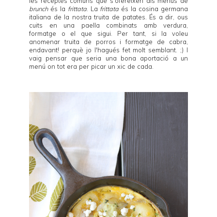
les receptes comuns que s'ofereixen als menús de
brunch
és la
frittata
. La
frittata
és la cosina germana
italiana de la nostra truita de patates. És a dir, ous
cuits en una paella combinats amb verdura,
formatge o el que sigui. Per tant, si la voleu
anomenar truita de porros i formatge de cabra,
endavant! perquè jo l'hagués fet molt semblant. ;) I
vaig pensar que seria una bona aportació a un
menú on tot era per picar un xic de cada.