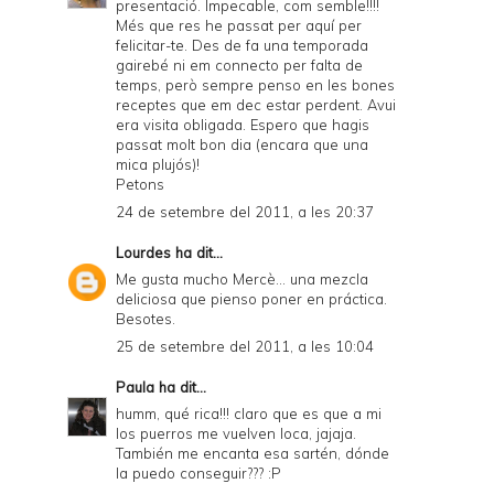
presentació. Impecable, com semble!!!!
Més que res he passat per aquí per
felicitar-te. Des de fa una temporada
gairebé ni em connecto per falta de
temps, però sempre penso en les bones
receptes que em dec estar perdent. Avui
era visita obligada. Espero que hagis
passat molt bon dia (encara que una
mica plujós)!
Petons
24 de setembre del 2011, a les 20:37
Lourdes
ha dit...
Me gusta mucho Mercè... una mezcla
deliciosa que pienso poner en práctica.
Besotes.
25 de setembre del 2011, a les 10:04
Paula
ha dit...
humm, qué rica!!! claro que es que a mi
los puerros me vuelven loca, jajaja.
También me encanta esa sartén, dónde
la puedo conseguir??? :P