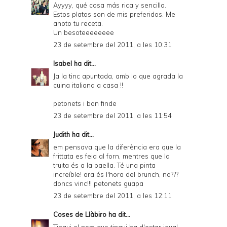
Ayyyy, qué cosa más rica y sencilla.
Estos platos son de mis preferidos. Me
anoto tu receta.
Un besoteeeeeeee
23 de setembre del 2011, a les 10:31
Isabel
ha dit...
Ja la tinc apuntada, amb lo que agrada la
cuina italiana a casa !!
petonets i bon finde
23 de setembre del 2011, a les 11:54
Judith
ha dit...
em pensava que la diferència era que la
frittata es feia al forn, mentres que la
truita és a la paella. Té una pinta
increíble! ara és l'hora del brunch, no???
doncs vinc!!! petonets guapa
23 de setembre del 2011, a les 12:11
Coses de Llàbiro
ha dit...
Tingui el nom que tingui ha d'estar igual