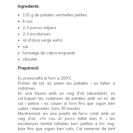
Ingredients:
115 g de patates vermelles petites
6 ous
2-3 porros mitjans
2-3 escalunyes
oli d'oliva verge extra
sal
formatge de cabra engrunat
ciboulet
Preparació:
Es preescalfa el forn a 200ºC.
Primer de tot, es pelen les patates i es tallen a
rodanxes.
En una llauna amb un raig d'oli (abundant), es
col·loquen les rodanxes de patates amb un xic de
sal i pebre, i es couen al forn fins que siguin ben
cuites i daurades. (Uns 30 minuts).
Mentrestant, en una paella de ferro colat amb un
raig d'oli, s'hi cou el porro tallat ben fi, i les
escalunyes també tallades ben petites a foc mig-
baix fins que siguin ben cuits. Cal remenar de tant