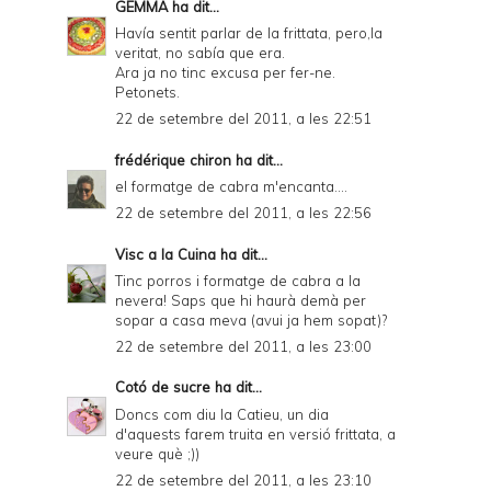
GEMMA
ha dit...
Havía sentit parlar de la frittata, pero,la
veritat, no sabía que era.
Ara ja no tinc excusa per fer-ne.
Petonets.
22 de setembre del 2011, a les 22:51
frédérique chiron
ha dit...
el formatge de cabra m'encanta....
22 de setembre del 2011, a les 22:56
Visc a la Cuina
ha dit...
Tinc porros i formatge de cabra a la
nevera! Saps que hi haurà demà per
sopar a casa meva (avui ja hem sopat)?
22 de setembre del 2011, a les 23:00
Cotó de sucre
ha dit...
Doncs com diu la Catieu, un dia
d'aquests farem truita en versió frittata, a
veure què ;))
22 de setembre del 2011, a les 23:10