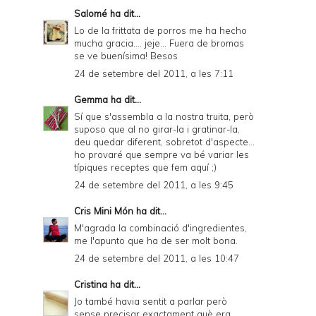
Salomé
ha dit...
Lo de la frittata de porros me ha hecho
mucha gracia.... jeje... Fuera de bromas
se ve buenísima! Besos
24 de setembre del 2011, a les 7:11
Gemma
ha dit...
Sí que s'assembla a la nostra truita, però
suposo que al no girar-la i gratinar-la,
deu quedar diferent, sobretot d'aspecte...
ho provaré que sempre va bé variar les
típiques receptes que fem aquí ;)
24 de setembre del 2011, a les 9:45
Cris Mini Món
ha dit...
M'agrada la combinació d'ingredientes,
me l'apunto que ha de ser molt bona.
24 de setembre del 2011, a les 10:47
Cristina
ha dit...
Jo també havia sentit a parlar però
sense precisar exactament què era...