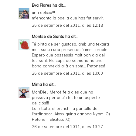
Eva Flores
ha dit...
una delicia!!!
m'encanta la paella que has fet servir.
26 de setembre del 2011, a les 12:18
Montse de Sants
ha dit...
Té pinta de ser gustosa, amb una textura
molt suau i una presentació immillorable!
Espero que passessis molt bon dia del
teu sant. Els caps de setmana no tinc
bona connexió allà on som... Petonets!
26 de setembre del 2011, a les 13:00
Mima
ha dit...
MonDieu Mercè feia dies que no
passava per aquí i tot te un aspecte
deliciós!!!
La frittata, el brunch, la pantalla de
l'ordinador. Aixxx quina ganona Nyam :O)
Petons i felicitats ;O)
26 de setembre del 2011, a les 13:27