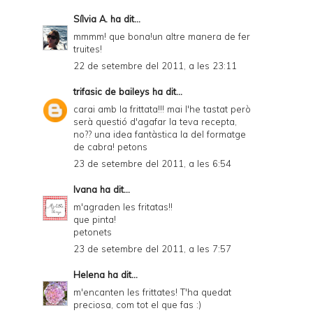
Sílvia A.
ha dit...
mmmm! que bona!un altre manera de fer
truites!
22 de setembre del 2011, a les 23:11
trifasic de baileys
ha dit...
carai amb la frittata!!! mai l'he tastat però
serà questió d'agafar la teva recepta,
no?? una idea fantàstica la del formatge
de cabra! petons
23 de setembre del 2011, a les 6:54
Ivana
ha dit...
m'agraden les fritatas!!
que pinta!
petonets
23 de setembre del 2011, a les 7:57
Helena
ha dit...
m'encanten les frittates! T'ha quedat
preciosa, com tot el que fas :)