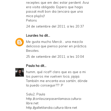
receptes que em dec estar perdent. Avui
era visita obligada. Espero que hagis
passat molt bon dia (encara que una
mica plujós)!
Petons
24 de setembre del 2011, a les 20:37
Lourdes
ha dit...
Me gusta mucho Mercè... una mezcla
deliciosa que pienso poner en práctica.
Besotes.
25 de setembre del 2011, a les 10:04
Paula
ha dit...
humm, qué rica!!! claro que es que a mi
los puerros me vuelven loca, jajaja.
También me encanta esa sartén, dónde
la puedo conseguir??? :P
Salu2, Paula
http://conlaszarpasenlamasa.cultura-
libre.net
http://galletilandia.cultura-libre.net