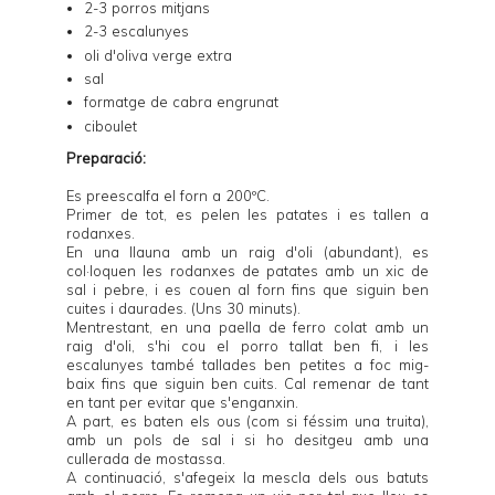
2-3 porros mitjans
2-3 escalunyes
oli d'oliva verge extra
sal
formatge de cabra engrunat
ciboulet
Preparació:
Es preescalfa el forn a 200ºC.
Primer de tot, es pelen les patates i es tallen a
rodanxes.
En una llauna amb un raig d'oli (abundant), es
col·loquen les rodanxes de patates amb un xic de
sal i pebre, i es couen al forn fins que siguin ben
cuites i daurades. (Uns 30 minuts).
Mentrestant, en una paella de ferro colat amb un
raig d'oli, s'hi cou el porro tallat ben fi, i les
escalunyes també tallades ben petites a foc mig-
baix fins que siguin ben cuits. Cal remenar de tant
en tant per evitar que s'enganxin.
A part, es baten els ous (com si féssim una truita),
amb un pols de sal i si ho desitgeu amb una
cullerada de mostassa.
A continuació, s'afegeix la mescla dels ous batuts