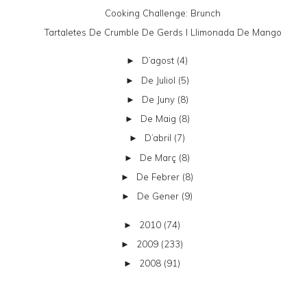
Cooking Challenge: Brunch
Tartaletes De Crumble De Gerds I Llimonada De Mango
D’agost
(4)
►
De Juliol
(5)
►
De Juny
(8)
►
De Maig
(8)
►
D’abril
(7)
►
De Març
(8)
►
De Febrer
(8)
►
De Gener
(9)
►
2010
(74)
►
2009
(233)
►
2008
(91)
►