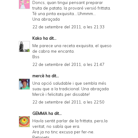
r
Doncs, quan tingui pensant preparar
truita de patata, la provaré versió frittata.
i
Té una pinta exquisita....Uhmmm...
e
Una abraçada
22 de setembre del 2011, a les 21:33
n
d
Kako
ha dit...
Me parece una receta exquisita, el queso
l
de cabra me encanta.
y
Bss
22 de setembre del 2011, a les 21:47
a
n
mercè
ha dit...
Una opció saludable i que sembla més
d
suau que a la tradicional. Una abraçada
P
Mercè i felicitats per dissabte!
22 de setembre del 2011, a les 22:50
D
F
GEMMA
ha dit...
Havía sentit parlar de la frittata, pero,la
veritat, no sabía que era.
Ara ja no tinc excusa per fer-ne.
Petonets.