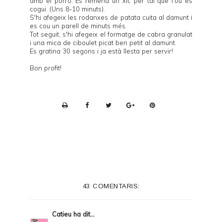
amb el porro. Es remena un xic per tal que l'ou es
cogui. (Uns 8-10 minuts).
S'hi afegeix les rodanxes de patata cuita al damunt i
es cou un parell de minuts més.
Tot seguit, s'hi afegeix el formatge de cabra granulat
i una mica de ciboulet picat ben petit al damunt.
Es gratina 30 segons i ja està llesta per servir!
Bon profit!
P
r
i
n
t
e
43 COMENTARIS:
r
F
Catieu
ha dit...