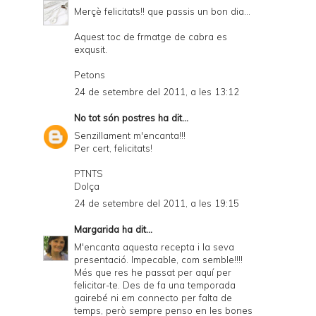
Merçè felicitats!! que passis un bon dia...
Aquest toc de frmatge de cabra es
exqusit.
Petons
24 de setembre del 2011, a les 13:12
No tot són postres
ha dit...
Senzillament m'encanta!!!
Per cert, felicitats!
PTNTS
Dolça
24 de setembre del 2011, a les 19:15
Margarida
ha dit...
M'encanta aquesta recepta i la seva
presentació. Impecable, com semble!!!!
Més que res he passat per aquí per
felicitar-te. Des de fa una temporada
gairebé ni em connecto per falta de
temps, però sempre penso en les bones