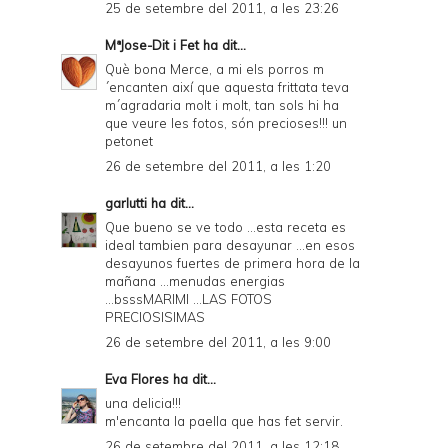
25 de setembre del 2011, a les 23:26
MªJose-Dit i Fet
ha dit...
Què bona Merce, a mi els porros m
´encanten així que aquesta frittata teva
m´agradaria molt i molt, tan sols hi ha
que veure les fotos, són precioses!!! un
petonet
26 de setembre del 2011, a les 1:20
garlutti
ha dit...
Que bueno se ve todo ...esta receta es
ideal tambien para desayunar ...en esos
desayunos fuertes de primera hora de la
mañana ...menudas energias
...bsssMARIMI ...LAS FOTOS
PRECIOSISIMAS
26 de setembre del 2011, a les 9:00
Eva Flores
ha dit...
una delicia!!!
m'encanta la paella que has fet servir.
26 de setembre del 2011, a les 12:18