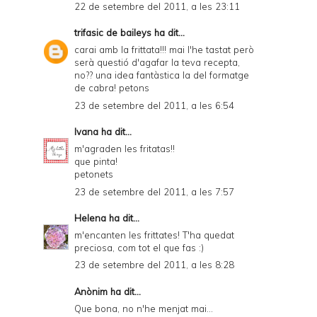
22 de setembre del 2011, a les 23:11
trifasic de baileys
ha dit...
carai amb la frittata!!! mai l'he tastat però
serà questió d'agafar la teva recepta,
no?? una idea fantàstica la del formatge
de cabra! petons
23 de setembre del 2011, a les 6:54
Ivana
ha dit...
m'agraden les fritatas!!
que pinta!
petonets
23 de setembre del 2011, a les 7:57
Helena
ha dit...
m'encanten les frittates! T'ha quedat
preciosa, com tot el que fas :)
23 de setembre del 2011, a les 8:28
Anònim ha dit...
Que bona, no n'he menjat mai...