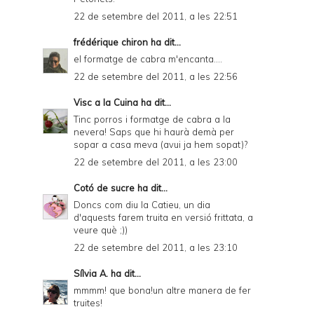
22 de setembre del 2011, a les 22:51
frédérique chiron
ha dit...
el formatge de cabra m'encanta....
22 de setembre del 2011, a les 22:56
Visc a la Cuina
ha dit...
Tinc porros i formatge de cabra a la
nevera! Saps que hi haurà demà per
sopar a casa meva (avui ja hem sopat)?
22 de setembre del 2011, a les 23:00
Cotó de sucre
ha dit...
Doncs com diu la Catieu, un dia
d'aquests farem truita en versió frittata, a
veure què ;))
22 de setembre del 2011, a les 23:10
Sílvia A.
ha dit...
mmmm! que bona!un altre manera de fer
truites!