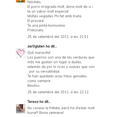
felicitats.
El porro m'agrada molt, dona molt de si i
te un sabor molt especial.
Moltes vegades l'hi fet amb truita.
El provaré.
Te una pinta bonissima.
Pretonets
25 de setembre del 2011, a les 21:51
zer0gluten
ha dit...
Qué maravilla!
Los puerros son una de las verduras que
más me gustan sin lugar a dudas,
además de por lo ricas y suaves que son
, por su versatilidad.
Te han quedado unas fotos geniales,
como siempre.
Besitos.
25 de setembre del 2011, a les 22:12
Teresa
ha dit...
No coneixi la frittata, però ha d'estar molt
bona!!! Bona setmana!