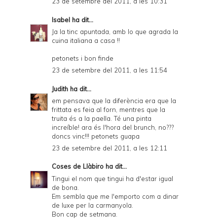
23 de setembre del 2011, a les 10:31
Isabel
ha dit...
Ja la tinc apuntada, amb lo que agrada la
cuina italiana a casa !!
petonets i bon finde
23 de setembre del 2011, a les 11:54
Judith
ha dit...
em pensava que la diferència era que la
frittata es feia al forn, mentres que la
truita és a la paella. Té una pinta
increíble! ara és l'hora del brunch, no???
doncs vinc!!! petonets guapa
23 de setembre del 2011, a les 12:11
Coses de Llàbiro
ha dit...
Tingui el nom que tingui ha d'estar igual
de bona.
Em sembla que me l'emporto com a dinar
de luxe per la carmanyola.
Bon cap de setmana.