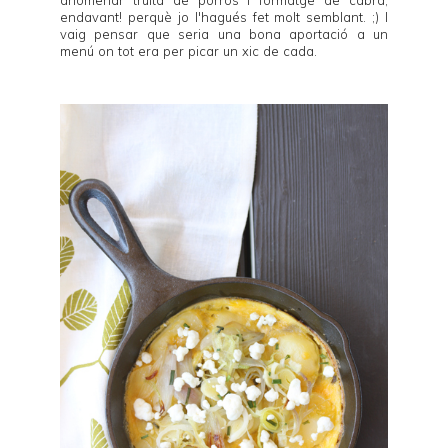
anomenar truita de porros i formatge de cabra,
endavant! perquè jo l'hagués fet molt semblant. ;) I
vaig pensar que seria una bona aportació a un
menú on tot era per picar un xic de cada.