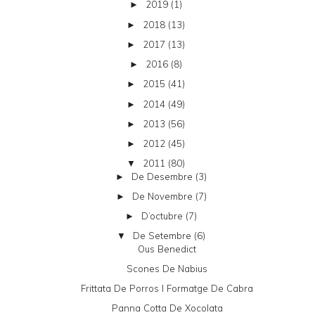
2019
(1)
►
2018
(13)
►
2017
(13)
►
2016
(8)
►
2015
(41)
►
2014
(49)
►
2013
(56)
►
2012
(45)
►
2011
(80)
▼
De Desembre
(3)
►
De Novembre
(7)
►
D’octubre
(7)
►
De Setembre
(6)
▼
Ous Benedict
Scones De Nabius
Frittata De Porros I Formatge De Cabra
Panna Cotta De Xocolata