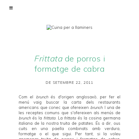
Frittata
de porros i
formatge de cabra
DE SETEMBRE 22, 2011
Com el
brunch
és d'origen anglosaxò, per fer el
menú vaig buscar la carta dels restaurants
americans que conec que ofereixen
brunch
. I una de
les receptes comuns que s'ofereixen als menús de
brunch
és la
frittata
. La
frittata
és la cosina germana
italiana de la nostra truita de patates. És a dir, ous
cuits en una paella combinats amb verdura,
formatge o el que sigui. Per tant, si la voleu