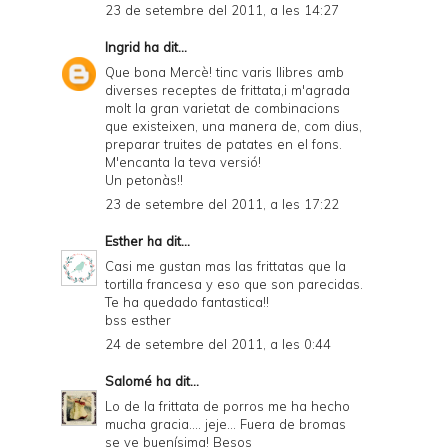
23 de setembre del 2011, a les 14:27
Ingrid
ha dit...
Que bona Mercè! tinc varis llibres amb
diverses receptes de frittata,i m'agrada
molt la gran varietat de combinacions
que existeixen, una manera de, com dius,
preparar truites de patates en el fons.
M'encanta la teva versió!
Un petonàs!!
23 de setembre del 2011, a les 17:22
Esther
ha dit...
Casi me gustan mas las frittatas que la
tortilla francesa y eso que son parecidas.
Te ha quedado fantastica!!
bss esther
24 de setembre del 2011, a les 0:44
Salomé
ha dit...
Lo de la frittata de porros me ha hecho
mucha gracia.... jeje... Fuera de bromas
se ve buenísima! Besos