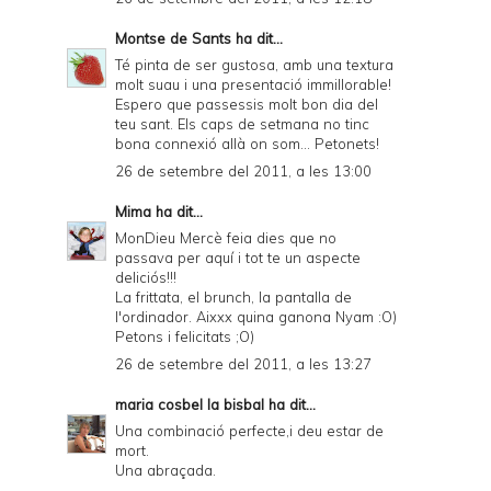
Montse de Sants
ha dit...
Té pinta de ser gustosa, amb una textura
molt suau i una presentació immillorable!
Espero que passessis molt bon dia del
teu sant. Els caps de setmana no tinc
bona connexió allà on som... Petonets!
26 de setembre del 2011, a les 13:00
Mima
ha dit...
MonDieu Mercè feia dies que no
passava per aquí i tot te un aspecte
deliciós!!!
La frittata, el brunch, la pantalla de
l'ordinador. Aixxx quina ganona Nyam :O)
Petons i felicitats ;O)
26 de setembre del 2011, a les 13:27
maria cosbel la bisbal
ha dit...
Una combinació perfecte,i deu estar de
mort.
Una abraçada.